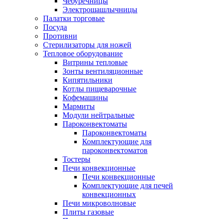
Чебуречницы
Электрошашлычницы
Палатки торговые
Посуда
Противни
Стерилизаторы для ножей
Тепловое оборудование
Витрины тепловые
Зонты вентиляционные
Кипятильники
Котлы пищеварочные
Кофемашины
Мармиты
Модули нейтральные
Пароконвектоматы
Пароконвектоматы
Комплектующие для
пароконвектоматов
Тостеры
Печи конвекционные
Печи конвекционные
Комплектующие для печей
конвекционных
Печи микроволновые
Плиты газовые