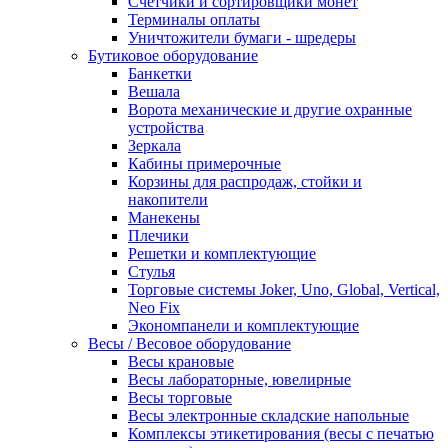
Счетчики и сортировщики монет
Терминалы оплаты
Уничтожители бумаги - шредеры
Бутиковое оборудование
Банкетки
Вешала
Ворота механические и другие охранные
устройства
Зеркала
Кабины примерочные
Корзины для распродаж, стойки и
накопители
Манекены
Плечики
Решетки и комплектующие
Стулья
Торговые системы Joker, Uno, Global, Vertical,
Neo Fix
Экономпанели и комплектующие
Весы / Весовое оборудование
Весы крановые
Весы лабораторные, ювелирные
Весы торговые
Весы электронные складские напольные
Комплексы этикетирования (весы с печатью