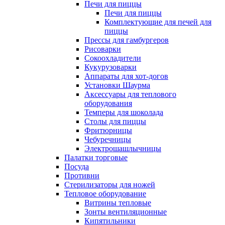
Печи для пиццы
Печи для пиццы
Комплектующие для печей для
пиццы
Прессы для гамбургеров
Рисоварки
Сокоохладители
Кукурузоварки
Аппараты для хот-догов
Установки Шаурма
Аксессуары для теплового
оборудования
Темперы для шоколада
Столы для пиццы
Фритюрницы
Чебуречницы
Электрошашлычницы
Палатки торговые
Посуда
Противни
Стерилизаторы для ножей
Тепловое оборудование
Витрины тепловые
Зонты вентиляционные
Кипятильники