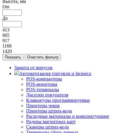
Высота, мм
От
До
413
665
917
1168
1420
Защита от вирусов
Автоматизация торговли и бизнеса
POS-компьютеры
POS-мониторы
POS-терминалы
Дисплеи покупателя
Клавиатуры программируемые
Принтеры чеков
Принтеры штрих-кода
Расходные материалы и комплектующие
Ридеры магнитных карт
Сканеры штрих-кода
Терминалы сбора данных