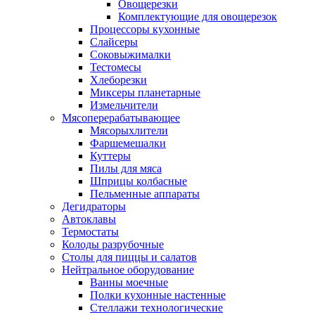
Овощерезки
Комплектующие для овощерезок
Процессоры кухонные
Слайсеры
Соковыжималки
Тестомесы
Хлеборезки
Миксеры планетарные
Измельчители
Мясоперерабатывающее
Мясорыхлители
Фаршемешалки
Куттеры
Пилы для мяса
Шприцы колбасные
Пельменные аппараты
Дегидраторы
Автоклавы
Термостаты
Колоды разрубочные
Столы для пиццы и салатов
Нейтральное оборудование
Ванны моечные
Полки кухонные настенные
Стеллажи технологические