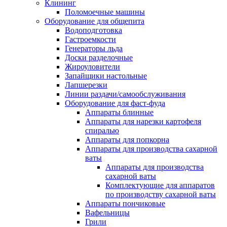
Клининг
Поломоечные машины
Оборудование для общепита
Водоподготовка
Гастроемкости
Генераторы льда
Доски разделочные
Жироуловители
Запайщики настольные
Лапшерезки
Линии раздачи/самообслуживания
Оборудование для фаст-фуда
Аппараты блинные
Аппараты для нарезки картофеля
спиралью
Аппараты для попкорна
Аппараты для производства сахарной
ваты
Аппараты для производства
сахарной ваты
Комплектующие для аппаратов
по производству сахарной ваты
Аппараты пончиковые
Вафельницы
Грили