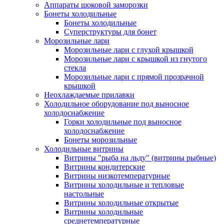
Аппараты шоковой заморозки
Бонеты холодильные
Бонеты холодильные
Суперструктуры для бонет
Морозильные лари
Морозильные лари с глухой крышкой
Морозильные лари с крышкой из гнутого
стекла
Морозильные лари с прямой прозрачной
крышкой
Неохлаждаемые прилавки
Холодильное оборудование под выносное
холодоснабжение
Горки холодильные под выносное
холодоснабжение
Бонеты морозильные
Холодильные витрины
Витрины "рыба на льду" (витрины рыбные)
Витрины кондитерские
Витрины низкотемпературные
Витрины холодильные и тепловые
настольные
Витрины холодильные открытые
Витрины холодильные
среднетемпературные