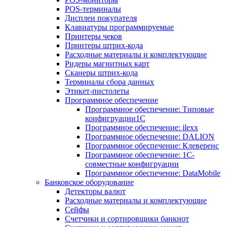
POS-терминалы
Дисплеи покупателя
Клавиатуры программируемые
Принтеры чеков
Принтеры штрих-кода
Расходные материалы и комплектующие
Ридеры магнитных карт
Сканеры штрих-кода
Терминалы сбора данных
Этикет-пистолеты
Программное обеспечение
Программное обеспечение: Типовые
конфигруации1С
Программное обеспечение: ilexx
Программное обеспечение: DALION
Программное обеспечение: Клеверенс
Программное обеспечение: 1С-
совместные конфигруации
Программное обеспечение: DataMobile
Банковское оборудование
Детекторы валют
Расходные материалы и комплектующие
Сейфы
Счетчики и сортировщики банкнот