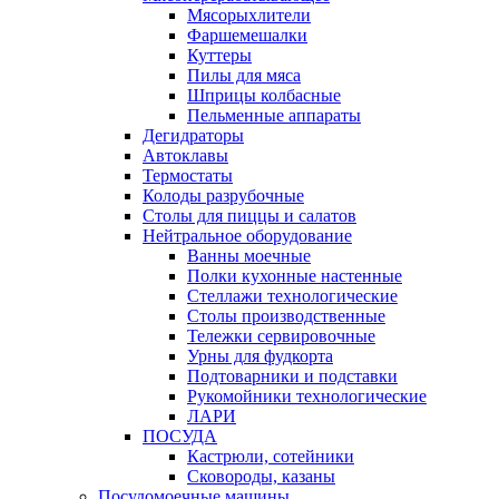
Мясорыхлители
Фаршемешалки
Куттеры
Пилы для мяса
Шприцы колбасные
Пельменные аппараты
Дегидраторы
Автоклавы
Термостаты
Колоды разрубочные
Столы для пиццы и салатов
Нейтральное оборудование
Ванны моечные
Полки кухонные настенные
Стеллажи технологические
Столы производственные
Тележки сервировочные
Урны для фудкорта
Подтоварники и подставки
Рукомойники технологические
ЛАРИ
ПОСУДА
Кастрюли, сотейники
Сковороды, казаны
Посудомоечные машины