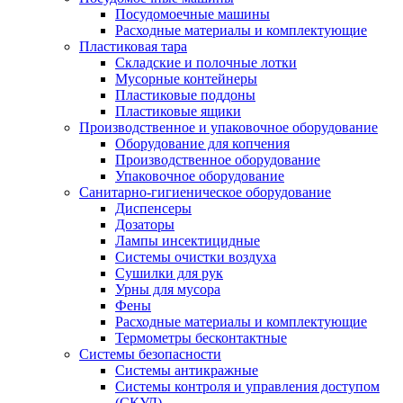
Посудомоечные машины
Расходные материалы и комплектующие
Пластиковая тара
Складские и полочные лотки
Мусорные контейнеры
Пластиковые поддоны
Пластиковые ящики
Производственное и упаковочное оборудование
Оборудование для копчения
Производственное оборудование
Упаковочное оборудование
Санитарно-гигиеническое оборудование
Диспенсеры
Дозаторы
Лампы инсектицидные
Системы очистки воздуха
Сушилки для рук
Урны для мусора
Фены
Расходные материалы и комплектующие
Термометры бесконтактные
Системы безопасности
Системы антикражные
Системы контроля и управления доступом
(СКУД)