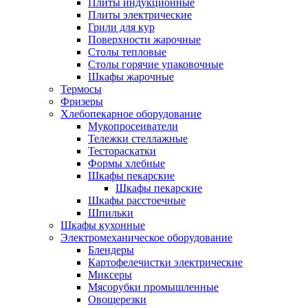
Плиты индукционные
Плиты электрические
Грили для кур
Поверхности жарочные
Столы тепловые
Столы горячие упаковочные
Шкафы жарочные
Термосы
Фризеры
Хлебопекарное оборудование
Мукопросеиватели
Тележки стеллажные
Тестораскатки
Формы хлебные
Шкафы пекарские
Шкафы пекарские
Шкафы расстоечные
Шпильки
Шкафы кухонные
Электромеханическое оборудование
Блендеры
Картофелечистки электрические
Миксеры
Мясорубки промышленные
Овощерезки