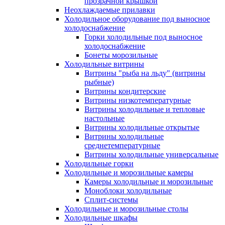
прозрачной крышкой
Неохлаждаемые прилавки
Холодильное оборудование под выносное
холодоснабжение
Горки холодильные под выносное
холодоснабжение
Бонеты морозильные
Холодильные витрины
Витрины "рыба на льду" (витрины
рыбные)
Витрины кондитерские
Витрины низкотемпературные
Витрины холодильные и тепловые
настольные
Витрины холодильные открытые
Витрины холодильные
среднетемпературные
Витрины холодильные универсальные
Холодильные горки
Холодильные и морозильные камеры
Камеры холодильные и морозильные
Моноблоки холодильные
Сплит-системы
Холодильные и морозильные столы
Холодильные шкафы