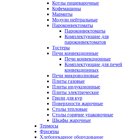
Котлы пищеварочные
Кофемашины
Мармиты
Модули нейтральные
Пароконвектоматы
Пароконвектоматы
Комплектующие для
пароконвектоматов
Тостеры
Печи конвекционные
Печи конвекционные
Комплектующие для печей
конвекционных
Печи микроволновые
Плиты газовые
Плиты индукционные
Плиты электрические
Грили для кур
Поверхности жарочные
Столы тепловые
Столы горячие упаковочные
Шкафы жарочные
Термосы
Фризеры
Хлебопекарное оборудование