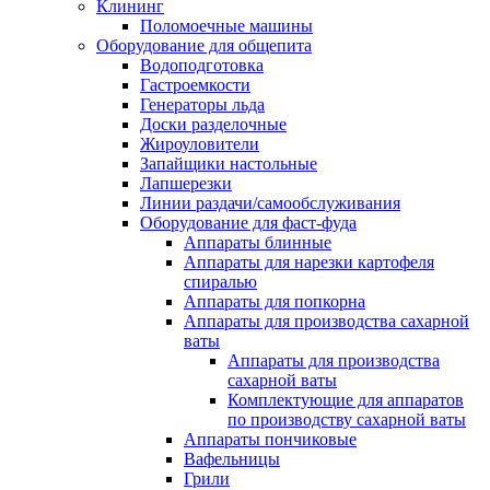
Клининг
Поломоечные машины
Оборудование для общепита
Водоподготовка
Гастроемкости
Генераторы льда
Доски разделочные
Жироуловители
Запайщики настольные
Лапшерезки
Линии раздачи/самообслуживания
Оборудование для фаст-фуда
Аппараты блинные
Аппараты для нарезки картофеля
спиралью
Аппараты для попкорна
Аппараты для производства сахарной
ваты
Аппараты для производства
сахарной ваты
Комплектующие для аппаратов
по производству сахарной ваты
Аппараты пончиковые
Вафельницы
Грили