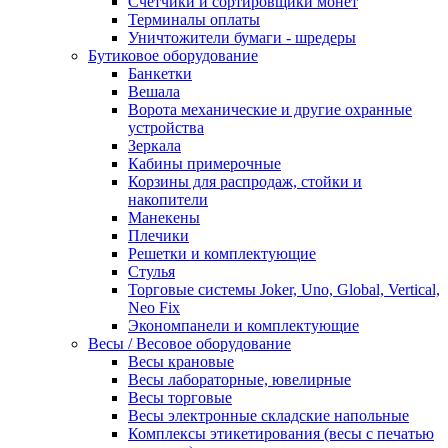
Счетчики и сортировщики монет
Терминалы оплаты
Уничтожители бумаги - шредеры
Бутиковое оборудование
Банкетки
Вешала
Ворота механические и другие охранные
устройства
Зеркала
Кабины примерочные
Корзины для распродаж, стойки и
накопители
Манекены
Плечики
Решетки и комплектующие
Стулья
Торговые системы Joker, Uno, Global, Vertical,
Neo Fix
Экономпанели и комплектующие
Весы / Весовое оборудование
Весы крановые
Весы лабораторные, ювелирные
Весы торговые
Весы электронные складские напольные
Комплексы этикетирования (весы с печатью