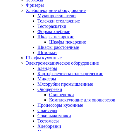
Фризеры
Хлебопекарное оборудование
Мукопросеиватели
Тележки стеллажные
Тестораскатки
Формы хлебные
Шкафы пекарские
Шкафы пекарские
Шкафы расстоечные
Шпильки
Шкафы кухонные
Электромеханическое оборудование
Блендеры
Картофелечистки электрические
Миксеры
Мясорубки промышленные
Овощерезки
Овощерезки
Комплектующие для овощерезок
Процессоры кухонные
Слайсеры
Соковыжималки
Тестомесы
Хлеборезки