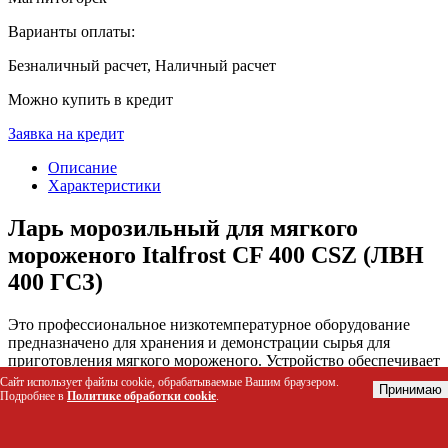
Варианты оплаты:
Безналичный расчет, Наличный расчет
Можно купить в кредит
Заявка на кредит
Описание
Характеристики
Ларь морозильный для мягкого
мороженого Italfrost CF 400 CSZ (ЛВН
400 ГСЗ)
Это профессиональное низкотемпературное оборудование
предназначено для хранения и демонстрации сырья для
приготовления мягкого мороженого. Устройство обеспечивает
стабильную температуру от -18 до -25°C, сохраняя
Сайт использует файлы cookie, обрабатываемые Вашим браузером.
Принимаю
консистенцию продукта и защищая его от внешних
Подробнее в
Политике обработки cookie
.
загрязнений благодаря закрытой конструкции с гнутым
стеклом.