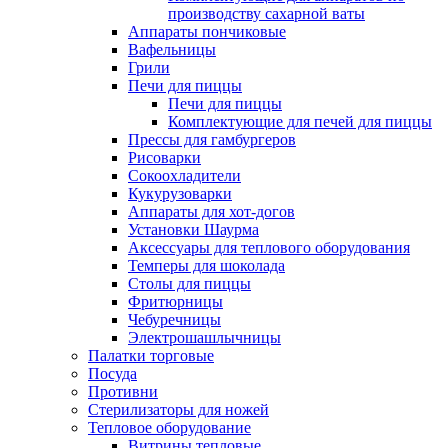
производству сахарной ваты
Аппараты пончиковые
Вафельницы
Грили
Печи для пиццы
Печи для пиццы
Комплектующие для печей для пиццы
Прессы для гамбургеров
Рисоварки
Сокоохладители
Кукурузоварки
Аппараты для хот-догов
Установки Шаурма
Аксессуары для теплового оборудования
Темперы для шоколада
Столы для пиццы
Фритюрницы
Чебуречницы
Электрошашлычницы
Палатки торговые
Посуда
Противни
Стерилизаторы для ножей
Тепловое оборудование
Витрины тепловые