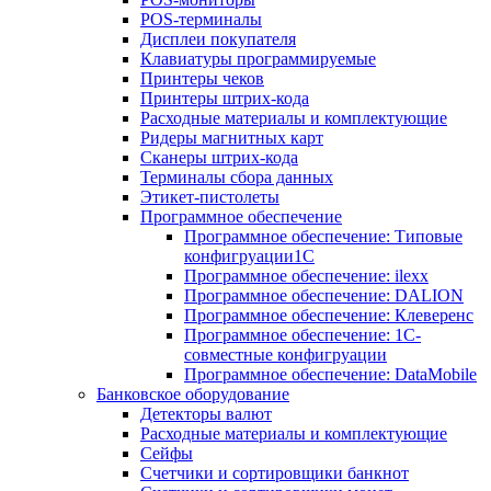
POS-терминалы
Дисплеи покупателя
Клавиатуры программируемые
Принтеры чеков
Принтеры штрих-кода
Расходные материалы и комплектующие
Ридеры магнитных карт
Сканеры штрих-кода
Терминалы сбора данных
Этикет-пистолеты
Программное обеспечение
Программное обеспечение: Типовые
конфигруации1С
Программное обеспечение: ilexx
Программное обеспечение: DALION
Программное обеспечение: Клеверенс
Программное обеспечение: 1С-
совместные конфигруации
Программное обеспечение: DataMobile
Банковское оборудование
Детекторы валют
Расходные материалы и комплектующие
Сейфы
Счетчики и сортировщики банкнот