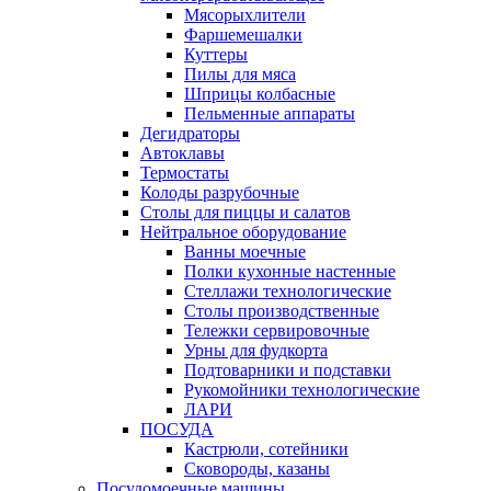
Мясорыхлители
Фаршемешалки
Куттеры
Пилы для мяса
Шприцы колбасные
Пельменные аппараты
Дегидраторы
Автоклавы
Термостаты
Колоды разрубочные
Столы для пиццы и салатов
Нейтральное оборудование
Ванны моечные
Полки кухонные настенные
Стеллажи технологические
Столы производственные
Тележки сервировочные
Урны для фудкорта
Подтоварники и подставки
Рукомойники технологические
ЛАРИ
ПОСУДА
Кастрюли, сотейники
Сковороды, казаны
Посудомоечные машины