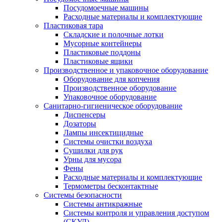
Посудомоечные машины
Расходные материалы и комплектующие
Пластиковая тара
Складские и полочные лотки
Мусорные контейнеры
Пластиковые поддоны
Пластиковые ящики
Производственное и упаковочное оборудование
Оборудование для копчения
Производственное оборудование
Упаковочное оборудование
Санитарно-гигиеническое оборудование
Диспенсеры
Дозаторы
Лампы инсектицидные
Системы очистки воздуха
Сушилки для рук
Урны для мусора
Фены
Расходные материалы и комплектующие
Термометры бесконтактные
Системы безопасности
Системы антикражные
Системы контроля и управления доступом
(СКУД)