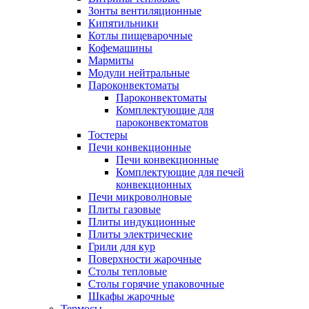
Зонты вентиляционные
Кипятильники
Котлы пищеварочные
Кофемашины
Мармиты
Модули нейтральные
Пароконвектоматы
Пароконвектоматы
Комплектующие для
пароконвектоматов
Тостеры
Печи конвекционные
Печи конвекционные
Комплектующие для печей
конвекционных
Печи микроволновые
Плиты газовые
Плиты индукционные
Плиты электрические
Грили для кур
Поверхности жарочные
Столы тепловые
Столы горячие упаковочные
Шкафы жарочные
Термосы