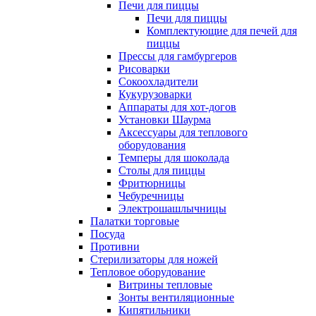
Печи для пиццы
Печи для пиццы
Комплектующие для печей для
пиццы
Прессы для гамбургеров
Рисоварки
Сокоохладители
Кукурузоварки
Аппараты для хот-догов
Установки Шаурма
Аксессуары для теплового
оборудования
Темперы для шоколада
Столы для пиццы
Фритюрницы
Чебуречницы
Электрошашлычницы
Палатки торговые
Посуда
Противни
Стерилизаторы для ножей
Тепловое оборудование
Витрины тепловые
Зонты вентиляционные
Кипятильники