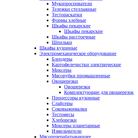
Мукопросеиватели
Тележки стеллажные
Тестораскатки
Формы хлебные
Шкафы пекарские
Шкафы пекарские
Шкафы расстоечные
Шпильки
Шкафы кухонные
Электромеханическое оборудование
Блендеры
Картофелечистки электрические
Миксеры
Мясорубки промышленные
Овощерезки
Овощерезки
Комплектующие для овощерезок
Процессоры кухонные
Слайсеры
Соковыжималки
Тестомесы
Хлеборезки
Миксеры планетарные
Измельчители
Мясоперерабатывающее