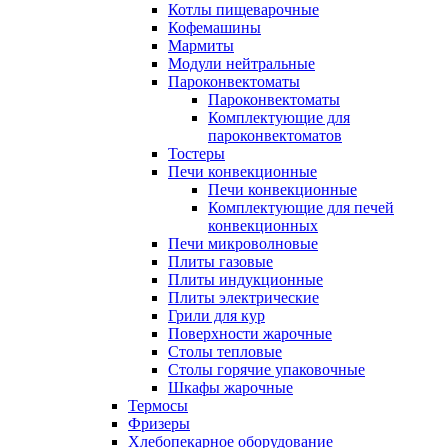
Котлы пищеварочные
Кофемашины
Мармиты
Модули нейтральные
Пароконвектоматы
Пароконвектоматы
Комплектующие для
пароконвектоматов
Тостеры
Печи конвекционные
Печи конвекционные
Комплектующие для печей
конвекционных
Печи микроволновые
Плиты газовые
Плиты индукционные
Плиты электрические
Грили для кур
Поверхности жарочные
Столы тепловые
Столы горячие упаковочные
Шкафы жарочные
Термосы
Фризеры
Хлебопекарное оборудование