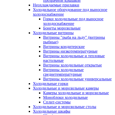
прозрачной крышкой
Неохлаждаемые прилавки
Холодильное оборудование под выносное
холодоснабжение
Горки холодильные под выносное
холодоснабжение
Бонеты морозильные
Холодильные витрины
Витрины "рыба на льду" (витрины
рыбные)
Витрины кондитерские
Витрины низкотемпературные
Витрины холодильные и тепловые
настольные
Витрины холодильные открытые
Витрины холодильные
среднетемпературные
Витрины холодильные универсальные
Холодильные горки
Холодильные и морозильные камеры
Камеры холодильные и морозильные
Моноблоки холодильные
Сплит-системы
Холодильные и морозильные столы
Холодильные шкафы