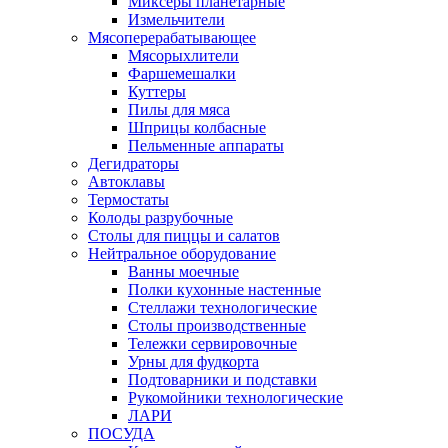
Миксеры планетарные
Измельчители
Мясоперерабатывающее
Мясорыхлители
Фаршемешалки
Куттеры
Пилы для мяса
Шприцы колбасные
Пельменные аппараты
Дегидраторы
Автоклавы
Термостаты
Колоды разрубочные
Столы для пиццы и салатов
Нейтральное оборудование
Ванны моечные
Полки кухонные настенные
Стеллажи технологические
Столы производственные
Тележки сервировочные
Урны для фудкорта
Подтоварники и подставки
Рукомойники технологические
ЛАРИ
ПОСУДА