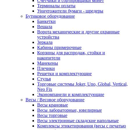
Счетчики и сортировщики монет
Терминалы оплаты
Уничтожители бумаги - шредеры
Бутиковое оборудование
Банкетки
Вешала
Ворота механические и другие охранные
устройства
Зеркала
Кабины примерочные
Корзины для распродаж, стойки и
накопители
Манекены
Плечики
Решетки и комплектующие
Стулья
Торговые системы Joker, Uno, Global, Vertical,
Neo Fix
Экономпанели и комплектующие
Весы / Весовое оборудование
Весы крановые
Весы лабораторные, ювелирные
Весы торговые
Весы электронные складские напольные
Комплексы этикетирования (весы с печатью