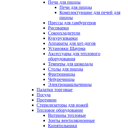
Печи для пиццы
Печи для пиццы
Комплектующие для печей для
пиццы
Прессы для гамбургеров
Рисоварки
Сокоохладители
Кукурузоварки
Аппараты для хот-догов
Установки Шаурма
Аксессуары для теплового
оборудования
Темперы для шоколада
Столы для пиццы
Фритюрницы
Чебуречницы
Электрошашлычницы
Палатки торговые
Посуда
Противни
Стерилизаторы для ножей
Тепловое оборудование
Витрины тепловые
Зонты вентиляционные
Кипятильники