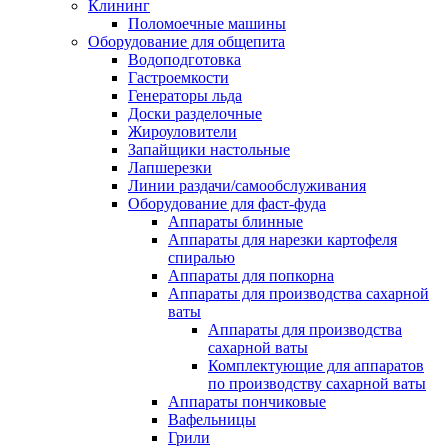
Клининг
Поломоечные машины
Оборудование для общепита
Водоподготовка
Гастроемкости
Генераторы льда
Доски разделочные
Жироуловители
Запайщики настольные
Лапшерезки
Линии раздачи/самообслуживания
Оборудование для фаст-фуда
Аппараты блинные
Аппараты для нарезки картофеля
спиралью
Аппараты для попкорна
Аппараты для производства сахарной
ваты
Аппараты для производства
сахарной ваты
Комплектующие для аппаратов
по производству сахарной ваты
Аппараты пончиковые
Вафельницы
Грили