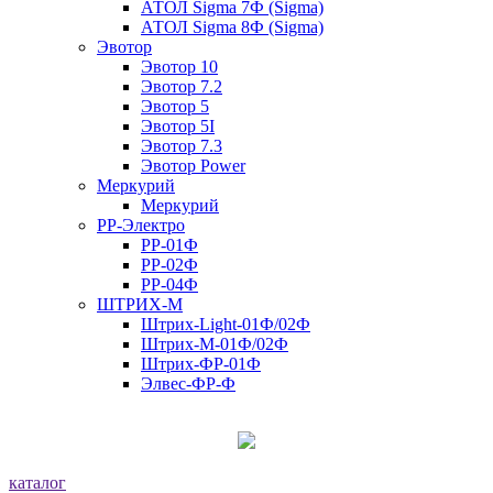
АТОЛ Sigma 7Ф (Sigma)
АТОЛ Sigma 8Ф (Sigma)
Эвотор
Эвотор 10
Эвотор 7.2
Эвотор 5
Эвотор 5I
Эвотор 7.3
Эвотор Power
Меркурий
Меркурий
РР-Электро
РР-01Ф
РР-02Ф
РР-04Ф
ШТРИХ-М
Штрих-Light-01Ф/02Ф
Штрих-М-01Ф/02Ф
Штрих-ФР-01Ф
Элвес-ФР-Ф
каталог