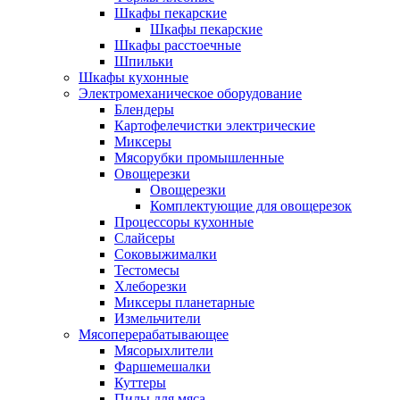
Шкафы пекарские
Шкафы пекарские
Шкафы расстоечные
Шпильки
Шкафы кухонные
Электромеханическое оборудование
Блендеры
Картофелечистки электрические
Миксеры
Мясорубки промышленные
Овощерезки
Овощерезки
Комплектующие для овощерезок
Процессоры кухонные
Слайсеры
Соковыжималки
Тестомесы
Хлеборезки
Миксеры планетарные
Измельчители
Мясоперерабатывающее
Мясорыхлители
Фаршемешалки
Куттеры
Пилы для мяса