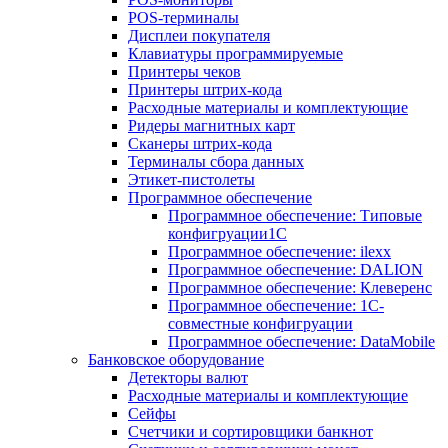
POS-терминалы
Дисплеи покупателя
Клавиатуры программируемые
Принтеры чеков
Принтеры штрих-кода
Расходные материалы и комплектующие
Ридеры магнитных карт
Сканеры штрих-кода
Терминалы сбора данных
Этикет-пистолеты
Программное обеспечение
Программное обеспечение: Типовые
конфигруации1С
Программное обеспечение: ilexx
Программное обеспечение: DALION
Программное обеспечение: Клеверенс
Программное обеспечение: 1С-
совместные конфигруации
Программное обеспечение: DataMobile
Банковское оборудование
Детекторы валют
Расходные материалы и комплектующие
Сейфы
Счетчики и сортировщики банкнот