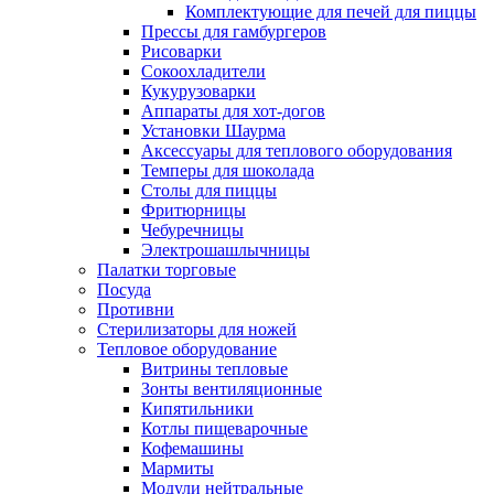
Комплектующие для печей для пиццы
Прессы для гамбургеров
Рисоварки
Сокоохладители
Кукурузоварки
Аппараты для хот-догов
Установки Шаурма
Аксессуары для теплового оборудования
Темперы для шоколада
Столы для пиццы
Фритюрницы
Чебуречницы
Электрошашлычницы
Палатки торговые
Посуда
Противни
Стерилизаторы для ножей
Тепловое оборудование
Витрины тепловые
Зонты вентиляционные
Кипятильники
Котлы пищеварочные
Кофемашины
Мармиты
Модули нейтральные