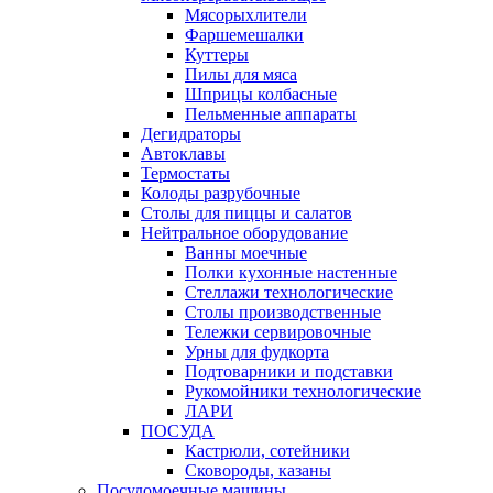
Мясорыхлители
Фаршемешалки
Куттеры
Пилы для мяса
Шприцы колбасные
Пельменные аппараты
Дегидраторы
Автоклавы
Термостаты
Колоды разрубочные
Столы для пиццы и салатов
Нейтральное оборудование
Ванны моечные
Полки кухонные настенные
Стеллажи технологические
Столы производственные
Тележки сервировочные
Урны для фудкорта
Подтоварники и подставки
Рукомойники технологические
ЛАРИ
ПОСУДА
Кастрюли, сотейники
Сковороды, казаны
Посудомоечные машины