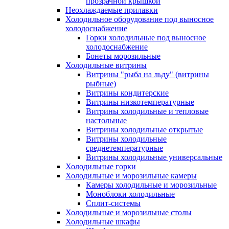
прозрачной крышкой
Неохлаждаемые прилавки
Холодильное оборудование под выносное
холодоснабжение
Горки холодильные под выносное
холодоснабжение
Бонеты морозильные
Холодильные витрины
Витрины "рыба на льду" (витрины
рыбные)
Витрины кондитерские
Витрины низкотемпературные
Витрины холодильные и тепловые
настольные
Витрины холодильные открытые
Витрины холодильные
среднетемпературные
Витрины холодильные универсальные
Холодильные горки
Холодильные и морозильные камеры
Камеры холодильные и морозильные
Моноблоки холодильные
Сплит-системы
Холодильные и морозильные столы
Холодильные шкафы