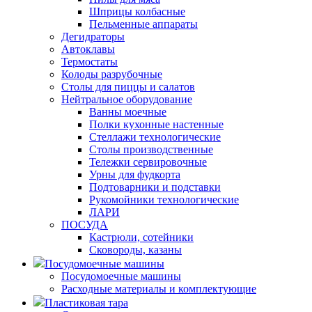
Шприцы колбасные
Пельменные аппараты
Дегидраторы
Автоклавы
Термостаты
Колоды разрубочные
Столы для пиццы и салатов
Нейтральное оборудование
Ванны моечные
Полки кухонные настенные
Стеллажи технологические
Столы производственные
Тележки сервировочные
Урны для фудкорта
Подтоварники и подставки
Рукомойники технологические
ЛАРИ
ПОСУДА
Кастрюли, сотейники
Сковороды, казаны
Посудомоечные машины
Посудомоечные машины
Расходные материалы и комплектующие
Пластиковая тара