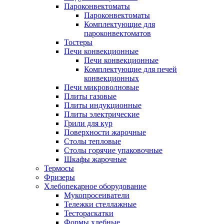
Пароконвектоматы
Пароконвектоматы
Комплектующие для
пароконвектоматов
Тостеры
Печи конвекционные
Печи конвекционные
Комплектующие для печей
конвекционных
Печи микроволновые
Плиты газовые
Плиты индукционные
Плиты электрические
Грили для кур
Поверхности жарочные
Столы тепловые
Столы горячие упаковочные
Шкафы жарочные
Термосы
Фризеры
Хлебопекарное оборудование
Мукопросеиватели
Тележки стеллажные
Тестораскатки
Формы хлебные