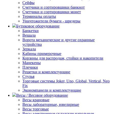
Сейфы
Счетчики и сортировщики банкнот
Счетчики и сортировщики монет
Терминалы оплаты
Уничтожители бумаги - шредеры
Бутиковое оборудование
Банкетки
Вешала
Ворота механические и другие охранные
устройства
Зеркала
Кабины примерочные
Корзины для распродаж, стойки и накопители
Манекены
Плечики
Решетки и комплектующие
Стулья
Торговые системы Joker, Uno, Global, Vertical, Neo
Fix
Экономпанели и комплектующие
Весы / Весовое оборудование
Весы крановые
Весы лабораторные, ювелирные
Весы торговые
Весы электронные складские напольные