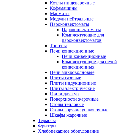
Котлы пищеварочные
Кофемашины
Мармиты
Модули нейтральные
Пароконвектоматы
Пароконвектоматы
Комплектующие для
пароконвектоматов
Тостеры
Печи конвекционные
Печи конвекционные
Комплектующие для печей
конвекционных
Печи микроволновые
Плиты газовые
Плиты индукционные
Плиты электрические
Грили для кур
Поверхности жарочные
Столы тепловые
Столы горячие упаковочные
Шкафы жарочные
Термосы
Фризеры
Хлебопекарное оборудование