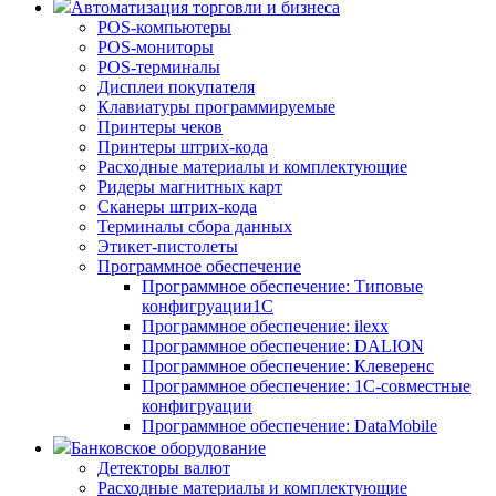
Автоматизация торговли и бизнеса
POS-компьютеры
POS-мониторы
POS-терминалы
Дисплеи покупателя
Клавиатуры программируемые
Принтеры чеков
Принтеры штрих-кода
Расходные материалы и комплектующие
Ридеры магнитных карт
Сканеры штрих-кода
Терминалы сбора данных
Этикет-пистолеты
Программное обеспечение
Программное обеспечение: Типовые
конфигруации1С
Программное обеспечение: ilexx
Программное обеспечение: DALION
Программное обеспечение: Клеверенс
Программное обеспечение: 1С-совместные
конфигруации
Программное обеспечение: DataMobile
Банковское оборудование
Детекторы валют
Расходные материалы и комплектующие