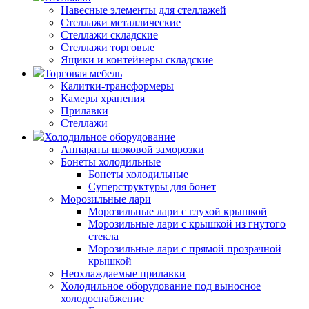
Навесные элементы для стеллажей
Стеллажи металлические
Стеллажи складские
Стеллажи торговые
Ящики и контейнеры складские
Торговая мебель
Калитки-трансформеры
Камеры хранения
Прилавки
Стеллажи
Холодильное оборудование
Аппараты шоковой заморозки
Бонеты холодильные
Бонеты холодильные
Суперструктуры для бонет
Морозильные лари
Морозильные лари с глухой крышкой
Морозильные лари с крышкой из гнутого
стекла
Морозильные лари с прямой прозрачной
крышкой
Неохлаждаемые прилавки
Холодильное оборудование под выносное
холодоснабжение