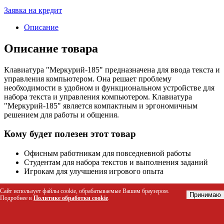
Заявка на кредит
Описание
Описание товара
Клавиатура "Меркурий-185" предназначена для ввода текста и
управления компьютером. Она решает проблему
необходимости в удобном и функциональном устройстве для
набора текста и управления компьютером. Клавиатура
"Меркурий-185" является компактным и эргономичным
решением для работы и общения.
Кому будет полезен этот товар
Офисным работникам для повседневной работы
Студентам для набора текстов и выполнения заданий
Игрокам для улучшения игрового опыта
Технические характеристики
Сайт использует файлы cookie, обрабатываемые Вашим браузером.
Принимаю
Подробнее в
Политике обработки cookie
.
Параметр
Значение
Производитель
АВЛГ