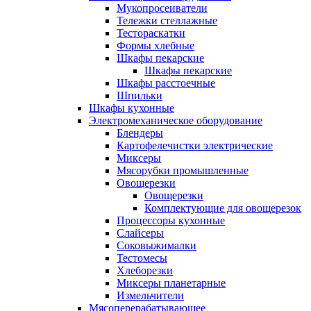
Мукопросеиватели
Тележки стеллажные
Тестораскатки
Формы хлебные
Шкафы пекарские
Шкафы пекарские
Шкафы расстоечные
Шпильки
Шкафы кухонные
Электромеханическое оборудование
Блендеры
Картофелечистки электрические
Миксеры
Мясорубки промышленные
Овощерезки
Овощерезки
Комплектующие для овощерезок
Процессоры кухонные
Слайсеры
Соковыжималки
Тестомесы
Хлеборезки
Миксеры планетарные
Измельчители
Мясоперерабатывающее