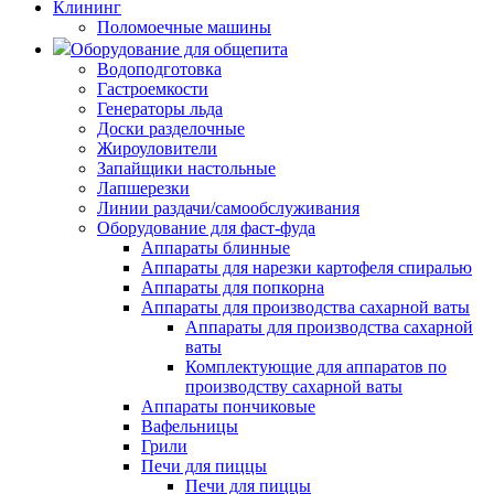
Клининг
Поломоечные машины
Оборудование для общепита
Водоподготовка
Гастроемкости
Генераторы льда
Доски разделочные
Жироуловители
Запайщики настольные
Лапшерезки
Линии раздачи/самообслуживания
Оборудование для фаст-фуда
Аппараты блинные
Аппараты для нарезки картофеля спиралью
Аппараты для попкорна
Аппараты для производства сахарной ваты
Аппараты для производства сахарной
ваты
Комплектующие для аппаратов по
производству сахарной ваты
Аппараты пончиковые
Вафельницы
Грили
Печи для пиццы
Печи для пиццы