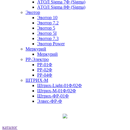
АТОЛ Sigma 7Ф (Sigma)
АТОЛ Sigma 8Ф (Sigma)
Эвотор
Эвотор 10
Эвотор 7.2
Эвотор 5
Эвотор 5I
Эвотор 7.3
Эвотор Power
Меркурий
Меркурий
РР-Электро
РР-01Ф
РР-02Ф
РР-04Ф
ШТРИХ-М
Штрих-Light-01Ф/02Ф
Штрих-М-01Ф/02Ф
Штрих-ФР-01Ф
Элвес-ФР-Ф
каталог