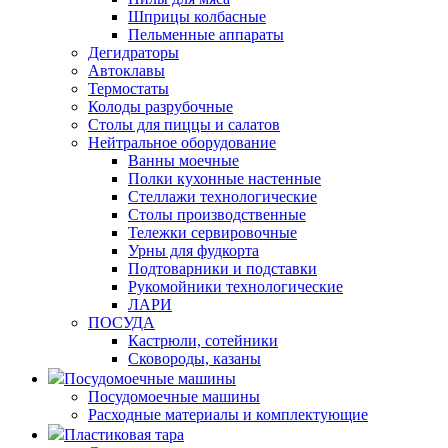
Шприцы колбасные
Пельменные аппараты
Дегидраторы
Автоклавы
Термостаты
Колоды разрубочные
Столы для пиццы и салатов
Нейтральное оборудование
Ванны моечные
Полки кухонные настенные
Стеллажи технологические
Столы производственные
Тележки сервировочные
Урны для фудкорта
Подтоварники и подставки
Рукомойники технологические
ЛАРИ
ПОСУДА
Кастрюли, сотейники
Сковороды, казаны
Посудомоечные машины
Посудомоечные машины
Расходные материалы и комплектующие
Пластиковая тара