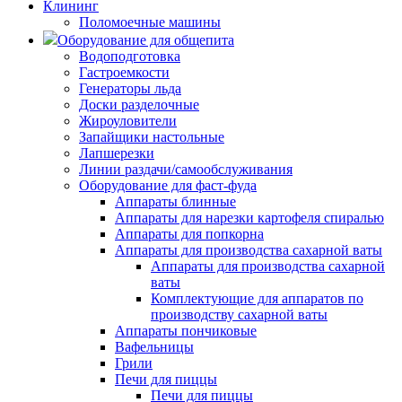
Клининг
Поломоечные машины
Оборудование для общепита
Водоподготовка
Гастроемкости
Генераторы льда
Доски разделочные
Жироуловители
Запайщики настольные
Лапшерезки
Линии раздачи/самообслуживания
Оборудование для фаст-фуда
Аппараты блинные
Аппараты для нарезки картофеля спиралью
Аппараты для попкорна
Аппараты для производства сахарной ваты
Аппараты для производства сахарной
ваты
Комплектующие для аппаратов по
производству сахарной ваты
Аппараты пончиковые
Вафельницы
Грили
Печи для пиццы
Печи для пиццы