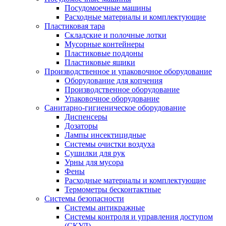
Посудомоечные машины
Расходные материалы и комплектующие
Пластиковая тара
Складские и полочные лотки
Мусорные контейнеры
Пластиковые поддоны
Пластиковые ящики
Производственное и упаковочное оборудование
Оборудование для копчения
Производственное оборудование
Упаковочное оборудование
Санитарно-гигиеническое оборудование
Диспенсеры
Дозаторы
Лампы инсектицидные
Системы очистки воздуха
Сушилки для рук
Урны для мусора
Фены
Расходные материалы и комплектующие
Термометры бесконтактные
Системы безопасности
Системы антикражные
Системы контроля и управления доступом
(СКУД)