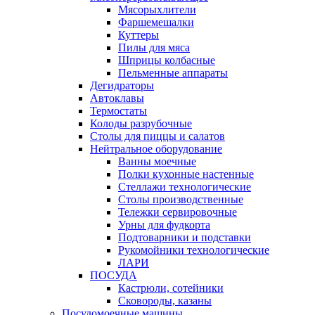
Мясорыхлители
Фаршемешалки
Куттеры
Пилы для мяса
Шприцы колбасные
Пельменные аппараты
Дегидраторы
Автоклавы
Термостаты
Колоды разрубочные
Столы для пиццы и салатов
Нейтральное оборудование
Ванны моечные
Полки кухонные настенные
Стеллажи технологические
Столы производственные
Тележки сервировочные
Урны для фудкорта
Подтоварники и подставки
Рукомойники технологические
ЛАРИ
ПОСУДА
Кастрюли, сотейники
Сковороды, казаны
Посудомоечные машины