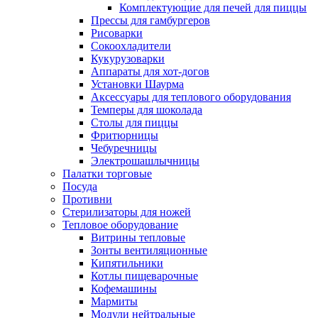
Комплектующие для печей для пиццы
Прессы для гамбургеров
Рисоварки
Сокоохладители
Кукурузоварки
Аппараты для хот-догов
Установки Шаурма
Аксессуары для теплового оборудования
Темперы для шоколада
Столы для пиццы
Фритюрницы
Чебуречницы
Электрошашлычницы
Палатки торговые
Посуда
Противни
Стерилизаторы для ножей
Тепловое оборудование
Витрины тепловые
Зонты вентиляционные
Кипятильники
Котлы пищеварочные
Кофемашины
Мармиты
Модули нейтральные