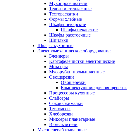
Мукопросеиватели
Тележки стеллажные
Тестораскатки
Формы хлебные
Шкафы пекарские
Шкафы пекарские
Шкафы расстоечные
Шпильки
Шкафы кухонные
Электромеханическое оборудование
Блендеры
Картофелечистки электрические
Миксеры
Мясорубки промышленные
Овощерезки
Овощерезки
Комплектующие для овощерезок
Процессоры кухонные
Слайсеры
Соковыжималки
Тестомесы
Хлеборезки
Миксеры планетарные
Измельчители
Мясоперерабатывающее