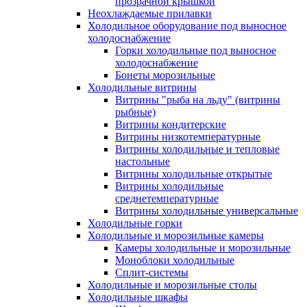
прозрачной крышкой
Неохлаждаемые прилавки
Холодильное оборудование под выносное
холодоснабжение
Горки холодильные под выносное
холодоснабжение
Бонеты морозильные
Холодильные витрины
Витрины "рыба на льду" (витрины
рыбные)
Витрины кондитерские
Витрины низкотемпературные
Витрины холодильные и тепловые
настольные
Витрины холодильные открытые
Витрины холодильные
среднетемпературные
Витрины холодильные универсальные
Холодильные горки
Холодильные и морозильные камеры
Камеры холодильные и морозильные
Моноблоки холодильные
Сплит-системы
Холодильные и морозильные столы
Холодильные шкафы