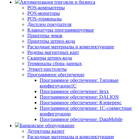
Автоматизация торговли и бизнеса
POS-компьютеры
POS-мониторы
POS-терминалы
Дисплеи покупателя
Клавиатуры программируемые
Принтеры чеков
Принтеры штрих-кода
Расходные материалы и комплектующие
Ридеры магнитных карт
Сканеры штрих-кода
Терминалы сбора данных
Этикет-пистолеты
Программное обеспечение
Программное обеспечение: Типовые
конфигруации1С
Программное обеспечение: ilexx
Программное обеспечение: DALION
Программное обеспечение: Клеверенс
Программное обеспечение: 1С-совместные
конфигруации
Программное обеспечение: DataMobile
Банковское оборудование
Детекторы валют
Расходные материалы и комплектующие