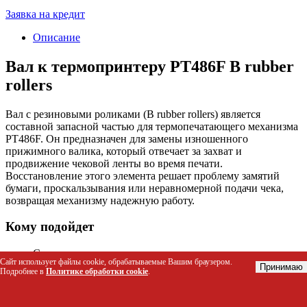
Заявка на кредит
Описание
Вал к термопринтеру PT486F B rubber
rollers
Вал с резиновыми роликами (B rubber rollers) является
составной запасной частью для термопечатающего механизма
PT486F. Он предназначен для замены изношенного
прижимного валика, который отвечает за захват и
продвижение чековой ленты во время печати.
Восстановление этого элемента решает проблему замятий
бумаги, проскальзывания или неравномерной подачи чека,
возвращая механизму надежную работу.
Кому подойдет
Специалистам сервисных центров по ремонту
Сайт использует файлы cookie, обрабатываемые Вашим браузером.
контрольно-кассовой техники для пополнения запаса
Принимаю
Подробнее в
Политике обработки cookie
.
запчастей.
Техническим специалистам на предприятиях для
восстановления работоспособности кассового парка.