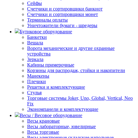
Сейфы
Счетчики и сортировщики банкнот
Счетчики и сортировщики монет
Терминалы оплаты
Уничтожители бумаги - шредеры
Бутиковое оборудование
Банкетки
Вешала
Ворота механические и другие охранные
устройства
Зеркала
Кабины примерочные
Корзины для распродаж, стойки и накопители
Манекены
Плечики
Решетки и комплектующие
Стулья
Торговые системы Joker, Uno, Global, Vertical, Neo
Fix
Экономпанели и комплектующие
Весы / Весовое оборудование
Весы крановые
Весы лабораторные, ювелирные
Весы торговые
Весы электронные складские напольные