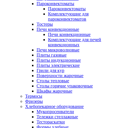
Пароконвектоматы
Пароконвектоматы
Комплектующие для
пароконвектоматов
Тостеры
Печи конвекционные
Печи конвекционные
Комплектующие для печей
конвекционных
Печи микроволновые
Плиты газовые
Плиты индукционные
Плиты электрические
Грили для кур
Поверхности жарочные
Столы тепловые
Столы горячие упаковочные
Шкафы жарочные
Термосы
Фризеры
Хлебопекарное оборудование
Мукопросеиватели
Тележки стеллажные
Тестораскатки
Формы хлебные