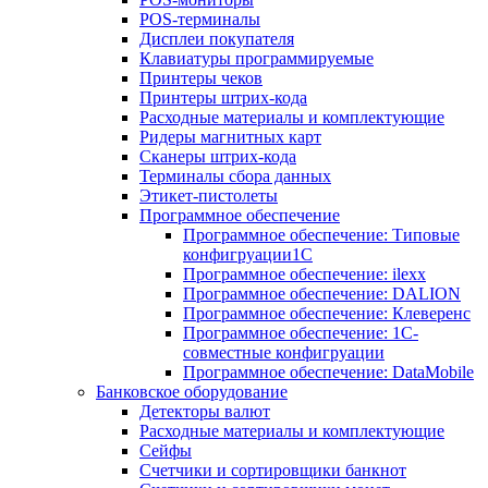
POS-терминалы
Дисплеи покупателя
Клавиатуры программируемые
Принтеры чеков
Принтеры штрих-кода
Расходные материалы и комплектующие
Ридеры магнитных карт
Сканеры штрих-кода
Терминалы сбора данных
Этикет-пистолеты
Программное обеспечение
Программное обеспечение: Типовые
конфигруации1С
Программное обеспечение: ilexx
Программное обеспечение: DALION
Программное обеспечение: Клеверенс
Программное обеспечение: 1С-
совместные конфигруации
Программное обеспечение: DataMobile
Банковское оборудование
Детекторы валют
Расходные материалы и комплектующие
Сейфы
Счетчики и сортировщики банкнот