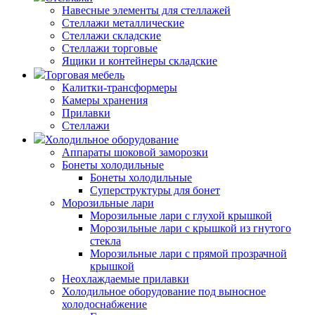
Навесные элементы для стеллажей
Стеллажи металлические
Стеллажи складские
Стеллажи торговые
Ящики и контейнеры складские
Торговая мебель
Калитки-трансформеры
Камеры хранения
Прилавки
Стеллажи
Холодильное оборудование
Аппараты шоковой заморозки
Бонеты холодильные
Бонеты холодильные
Суперструктуры для бонет
Морозильные лари
Морозильные лари с глухой крышкой
Морозильные лари с крышкой из гнутого
стекла
Морозильные лари с прямой прозрачной
крышкой
Неохлаждаемые прилавки
Холодильное оборудование под выносное
холодоснабжение