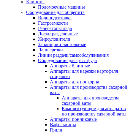
Клининг
Поломоечные машины
Оборудование для общепита
Водоподготовка
Гастроемкости
Генераторы льда
Доски разделочные
Жироуловители
Запайщики настольные
Лапшерезки
Линии раздачи/самообслуживания
Оборудование для фаст-фуда
Аппараты блинные
Аппараты для нарезки картофеля
спиралью
Аппараты для попкорна
Аппараты для производства сахарной
ваты
Аппараты для производства
сахарной ваты
Комплектующие для аппаратов
по производству сахарной ваты
Аппараты пончиковые
Вафельницы
Грили