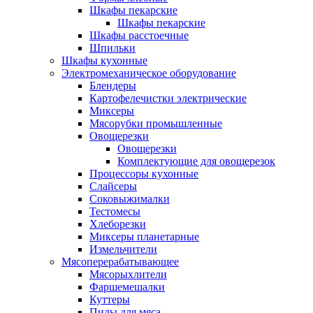
Шкафы пекарские
Шкафы пекарские
Шкафы расстоечные
Шпильки
Шкафы кухонные
Электромеханическое оборудование
Блендеры
Картофелечистки электрические
Миксеры
Мясорубки промышленные
Овощерезки
Овощерезки
Комплектующие для овощерезок
Процессоры кухонные
Слайсеры
Соковыжималки
Тестомесы
Хлеборезки
Миксеры планетарные
Измельчители
Мясоперерабатывающее
Мясорыхлители
Фаршемешалки
Куттеры
Пилы для мяса