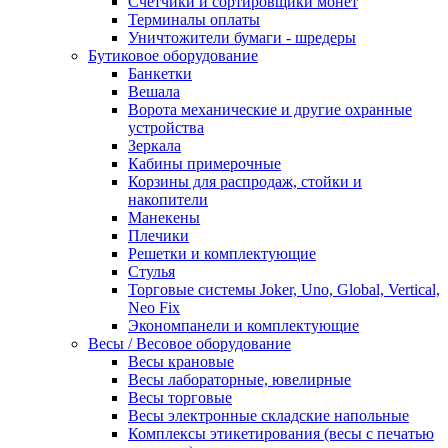
Счетчики и сортировщики монет
Терминалы оплаты
Уничтожители бумаги - шредеры
Бутиковое оборудование
Банкетки
Вешала
Ворота механические и другие охранные
устройства
Зеркала
Кабины примерочные
Корзины для распродаж, стойки и
накопители
Манекены
Плечики
Решетки и комплектующие
Стулья
Торговые системы Joker, Uno, Global, Vertical,
Neo Fix
Экономпанели и комплектующие
Весы / Весовое оборудование
Весы крановые
Весы лабораторные, ювелирные
Весы торговые
Весы электронные складские напольные
Комплексы этикетирования (весы с печатью