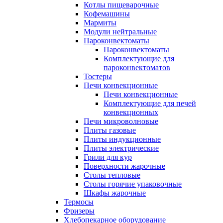
Котлы пищеварочные
Кофемашины
Мармиты
Модули нейтральные
Пароконвектоматы
Пароконвектоматы
Комплектующие для
пароконвектоматов
Тостеры
Печи конвекционные
Печи конвекционные
Комплектующие для печей
конвекционных
Печи микроволновые
Плиты газовые
Плиты индукционные
Плиты электрические
Грили для кур
Поверхности жарочные
Столы тепловые
Столы горячие упаковочные
Шкафы жарочные
Термосы
Фризеры
Хлебопекарное оборудование