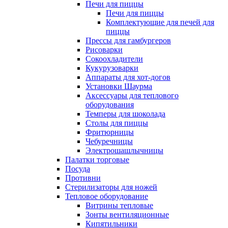
Печи для пиццы
Печи для пиццы
Комплектующие для печей для
пиццы
Прессы для гамбургеров
Рисоварки
Сокоохладители
Кукурузоварки
Аппараты для хот-догов
Установки Шаурма
Аксессуары для теплового
оборудования
Темперы для шоколада
Столы для пиццы
Фритюрницы
Чебуречницы
Электрошашлычницы
Палатки торговые
Посуда
Противни
Стерилизаторы для ножей
Тепловое оборудование
Витрины тепловые
Зонты вентиляционные
Кипятильники