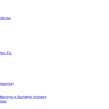
ойства
 Neo Fix
тикеток)
офисную и бытовую технику
поры