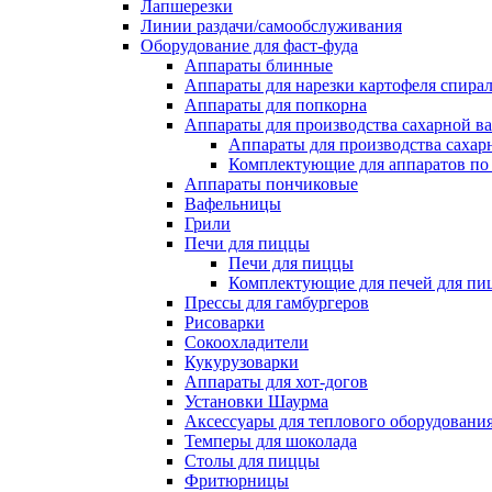
Лапшерезки
Линии раздачи/самообслуживания
Оборудование для фаст-фуда
Аппараты блинные
Аппараты для нарезки картофеля спира
Аппараты для попкорна
Аппараты для производства сахарной в
Аппараты для производства сахар
Комплектующие для аппаратов по 
Аппараты пончиковые
Вафельницы
Грили
Печи для пиццы
Печи для пиццы
Комплектующие для печей для пи
Прессы для гамбургеров
Рисоварки
Сокоохладители
Кукурузоварки
Аппараты для хот-догов
Установки Шаурма
Аксессуары для теплового оборудовани
Темперы для шоколада
Столы для пиццы
Фритюрницы