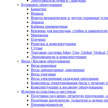
Уничтожители бумаги - шредеры
Бутиковое оборудование
Банкетки
Вешала
Ворота механические и другие охранные устр
Зеркала
Кабины примерочные
Корзины для распродаж, стойки и накопители
Манекены
Плечики
Решетки и комплектующие
Стулья
Торговые системы Joker, Uno, Global, Vertical,
Экономпанели и комплектующие
Весы / Весовое оборудование
Весы крановые
Весы лабораторные, ювелирные
Весы торговые
Весы электронные складские напольные
Комплексы этикетирования (весы с печатью э
Комплектующие к весовому оборудованию
Изделия из пластика и оргстекла
Подставки под меню, печатную продукцию, 
Полочные разделители, толкатели и задние о
Ценникодержатели