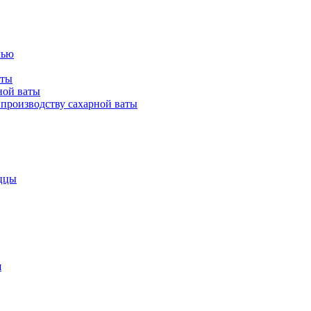
лью
аты
ной ваты
производству сахарной ваты
ццы
я