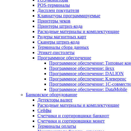
POS-терминалы
Дисплеи покупателя
Клавиатуры программируемые
Принтеры чеков
Принтеры штрих-кода
Расходные материалы и комплектующие
Ридеры магнитных карт
Сканеры штрих-кода
Терминалы сбора данных
Этикет-пистолеты
Программное обеспечение
Программное обеспечение: Типовые к
Программное обеспечение: ilexx
Программное обеспечение: DALION
Программное обеспечение: Клеверенс
Программное обеспечение: 1С-совмест
Программное обеспечение: DataMobile
Банковское оборудование
Детекторы валют
Расходные материалы и комплектующие
Сейфы
Счетчики и сортировщики банкнот
Счетчики и сортировщики монет
Терминалы оплаты