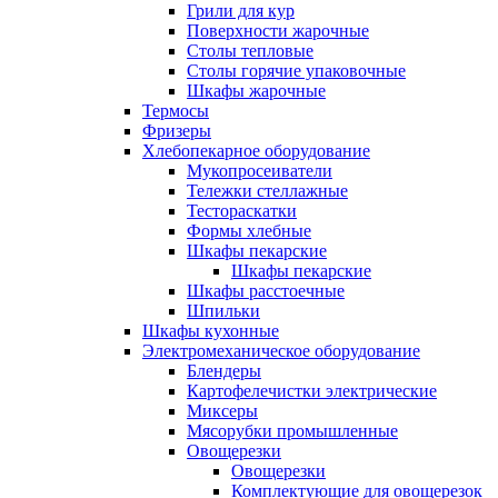
Грили для кур
Поверхности жарочные
Столы тепловые
Столы горячие упаковочные
Шкафы жарочные
Термосы
Фризеры
Хлебопекарное оборудование
Мукопросеиватели
Тележки стеллажные
Тестораскатки
Формы хлебные
Шкафы пекарские
Шкафы пекарские
Шкафы расстоечные
Шпильки
Шкафы кухонные
Электромеханическое оборудование
Блендеры
Картофелечистки электрические
Миксеры
Мясорубки промышленные
Овощерезки
Овощерезки
Комплектующие для овощерезок