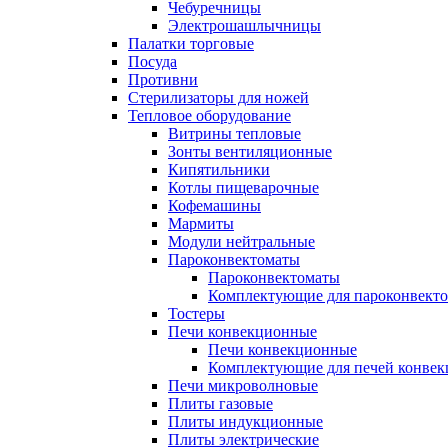
Чебуречницы
Электрошашлычницы
Палатки торговые
Посуда
Противни
Стерилизаторы для ножей
Тепловое оборудование
Витрины тепловые
Зонты вентиляционные
Кипятильники
Котлы пищеварочные
Кофемашины
Мармиты
Модули нейтральные
Пароконвектоматы
Пароконвектоматы
Комплектующие для пароконвекто
Тостеры
Печи конвекционные
Печи конвекционные
Комплектующие для печей конве
Печи микроволновые
Плиты газовые
Плиты индукционные
Плиты электрические