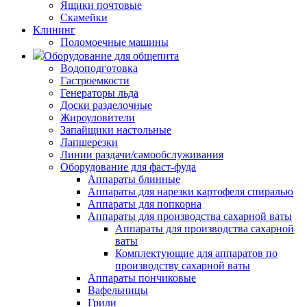
Ящики почтовые
Скамейки
Клининг
Поломоечные машины
Оборудование для общепита
Водоподготовка
Гастроемкости
Генераторы льда
Доски разделочные
Жироуловители
Запайщики настольные
Лапшерезки
Линии раздачи/самообслуживания
Оборудование для фаст-фуда
Аппараты блинные
Аппараты для нарезки картофеля спиралью
Аппараты для попкорна
Аппараты для производства сахарной ваты
Аппараты для производства сахарной
ваты
Комплектующие для аппаратов по
производству сахарной ваты
Аппараты пончиковые
Вафельницы
Грили