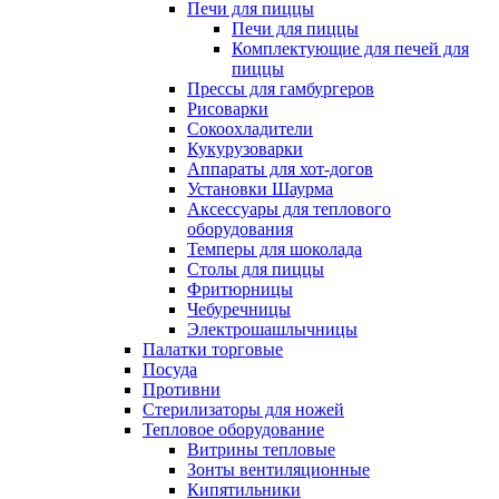
Печи для пиццы
Печи для пиццы
Комплектующие для печей для
пиццы
Прессы для гамбургеров
Рисоварки
Сокоохладители
Кукурузоварки
Аппараты для хот-догов
Установки Шаурма
Аксессуары для теплового
оборудования
Темперы для шоколада
Столы для пиццы
Фритюрницы
Чебуречницы
Электрошашлычницы
Палатки торговые
Посуда
Противни
Стерилизаторы для ножей
Тепловое оборудование
Витрины тепловые
Зонты вентиляционные
Кипятильники