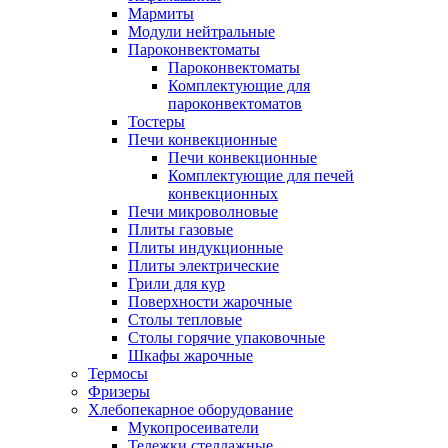
Мармиты
Модули нейтральные
Пароконвектоматы
Пароконвектоматы
Комплектующие для
пароконвектоматов
Тостеры
Печи конвекционные
Печи конвекционные
Комплектующие для печей
конвекционных
Печи микроволновые
Плиты газовые
Плиты индукционные
Плиты электрические
Грили для кур
Поверхности жарочные
Столы тепловые
Столы горячие упаковочные
Шкафы жарочные
Термосы
Фризеры
Хлебопекарное оборудование
Мукопросеиватели
Тележки стеллажные