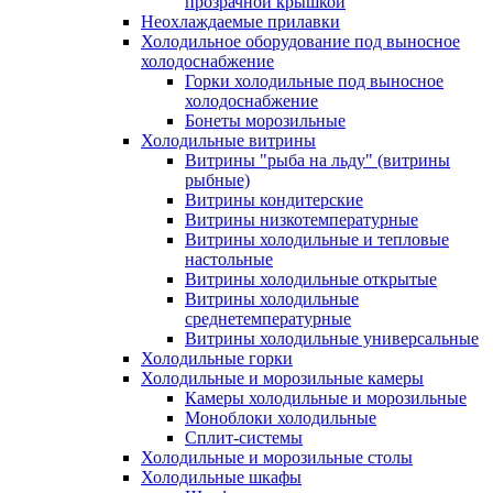
прозрачной крышкой
Неохлаждаемые прилавки
Холодильное оборудование под выносное
холодоснабжение
Горки холодильные под выносное
холодоснабжение
Бонеты морозильные
Холодильные витрины
Витрины "рыба на льду" (витрины
рыбные)
Витрины кондитерские
Витрины низкотемпературные
Витрины холодильные и тепловые
настольные
Витрины холодильные открытые
Витрины холодильные
среднетемпературные
Витрины холодильные универсальные
Холодильные горки
Холодильные и морозильные камеры
Камеры холодильные и морозильные
Моноблоки холодильные
Сплит-системы
Холодильные и морозильные столы
Холодильные шкафы