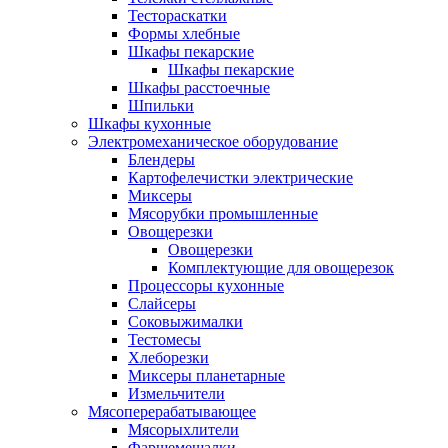
Тестораскатки
Формы хлебные
Шкафы пекарские
Шкафы пекарские
Шкафы расстоечные
Шпильки
Шкафы кухонные
Электромеханическое оборудование
Блендеры
Картофелечистки электрические
Миксеры
Мясорубки промышленные
Овощерезки
Овощерезки
Комплектующие для овощерезок
Процессоры кухонные
Слайсеры
Соковыжималки
Тестомесы
Хлеборезки
Миксеры планетарные
Измельчители
Мясоперерабатывающее
Мясорыхлители
Фаршемешалки