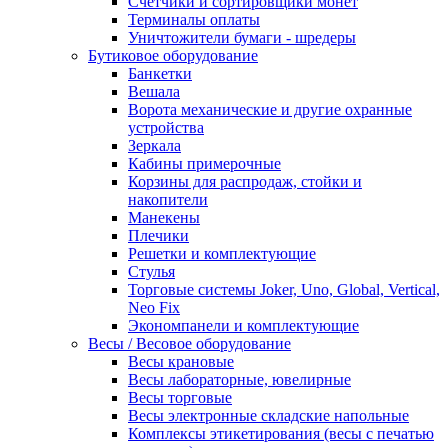
Счетчики и сортировщики монет
Терминалы оплаты
Уничтожители бумаги - шредеры
Бутиковое оборудование
Банкетки
Вешала
Ворота механические и другие охранные
устройства
Зеркала
Кабины примерочные
Корзины для распродаж, стойки и
накопители
Манекены
Плечики
Решетки и комплектующие
Стулья
Торговые системы Joker, Uno, Global, Vertical,
Neo Fix
Экономпанели и комплектующие
Весы / Весовое оборудование
Весы крановые
Весы лабораторные, ювелирные
Весы торговые
Весы электронные складские напольные
Комплексы этикетирования (весы с печатью