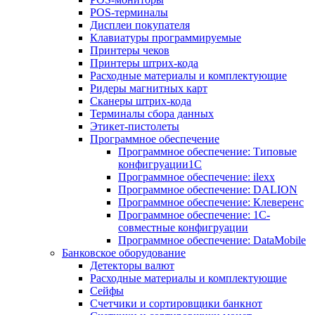
POS-терминалы
Дисплеи покупателя
Клавиатуры программируемые
Принтеры чеков
Принтеры штрих-кода
Расходные материалы и комплектующие
Ридеры магнитных карт
Сканеры штрих-кода
Терминалы сбора данных
Этикет-пистолеты
Программное обеспечение
Программное обеспечение: Типовые
конфигруации1С
Программное обеспечение: ilexx
Программное обеспечение: DALION
Программное обеспечение: Клеверенс
Программное обеспечение: 1С-
совместные конфигруации
Программное обеспечение: DataMobile
Банковское оборудование
Детекторы валют
Расходные материалы и комплектующие
Сейфы
Счетчики и сортировщики банкнот