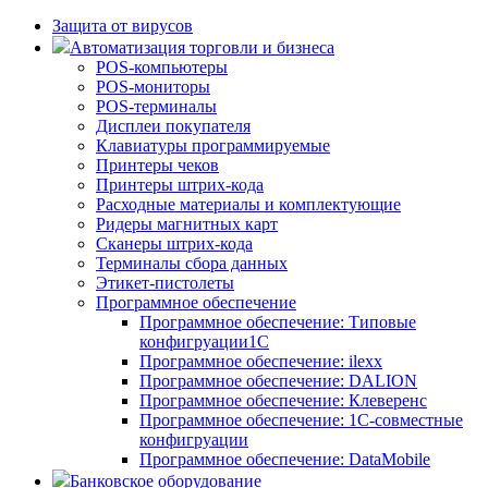
Защита от вирусов
Автоматизация торговли и бизнеса
POS-компьютеры
POS-мониторы
POS-терминалы
Дисплеи покупателя
Клавиатуры программируемые
Принтеры чеков
Принтеры штрих-кода
Расходные материалы и комплектующие
Ридеры магнитных карт
Сканеры штрих-кода
Терминалы сбора данных
Этикет-пистолеты
Программное обеспечение
Программное обеспечение: Типовые
конфигруации1С
Программное обеспечение: ilexx
Программное обеспечение: DALION
Программное обеспечение: Клеверенс
Программное обеспечение: 1С-совместные
конфигруации
Программное обеспечение: DataMobile
Банковское оборудование