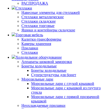
РАСПРОДАЖА
Стеллажи
Навесные элементы для стеллажей
Стеллажи металлические
Стеллажи складские
Стеллажи торговые
Ящики и контейнеры складские
Торговая мебель
Калитки-трансформеры
Камеры хранения
Прилавки
Стеллажи
Холодильное оборудование
Аппараты шоковой заморозки
Бонеты холодильные
Бонеты холодильные
Суперструктуры для бонет
Морозильные лари
Морозильные лари с глухой крышкой
Морозильные лари с крышкой из гнутого
стекла
Морозильные лари с прямой прозрачной
крышкой
Неохлаждаемые прилавки