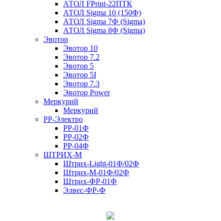
АТОЛ FPrint-22ПТК
АТОЛ Sigma 10 (150Ф)
АТОЛ Sigma 7Ф (Sigma)
АТОЛ Sigma 8Ф (Sigma)
Эвотор
Эвотор 10
Эвотор 7.2
Эвотор 5
Эвотор 5I
Эвотор 7.3
Эвотор Power
Меркурий
Меркурий
РР-Электро
РР-01Ф
РР-02Ф
РР-04Ф
ШТРИХ-М
Штрих-Light-01Ф/02Ф
Штрих-М-01Ф/02Ф
Штрих-ФР-01Ф
Элвес-ФР-Ф