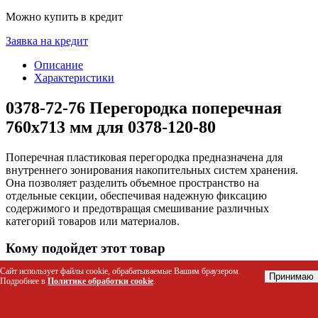
Можно купить в кредит
Заявка на кредит
Описание
Характеристики
0378-72-76 Перегородка поперечная
760х713 мм для 0378-120-80
Поперечная пластиковая перегородка предназначена для
внутреннего зонирования накопительных систем хранения.
Она позволяет разделить объемное пространство на
отдельные секции, обеспечивая надежную фиксацию
содержимого и предотвращая смешивание различных
категорий товаров или материалов.
Кому подойдет этот товар
Сайт использует файлы cookie, обрабатываемые Вашим браузером.
Складские комплексы и логистические центры для
Принимаю
Подробнее в
Политике обработки cookie
.
организации хранения мелких деталей и компонентов.
Производственные цеха для упорядочивания
инструментов, крепежа и расходных материалов в