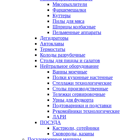
Мясорыхлители
Фаршемешалки
Куттеры
Пилы для мяса
Шприцы колбасные
Пельменные аппараты
Дегидраторы
Автоклавы
Термостаты
Колоды разрубочные
Столы для пиццы и салатов
Нейтральное оборудование
Ванны моечные
Полки кухонные настенные
Стеллажи технологические
Столы производственные
Тележки сервировочные
Урны для фудкорта
Подтоварники и подставки
Рукомойники технологические
ЛАРИ
ПОСУДА
Кастрюли, сотейники
Сковороды, казаны
Посудомоечные машины