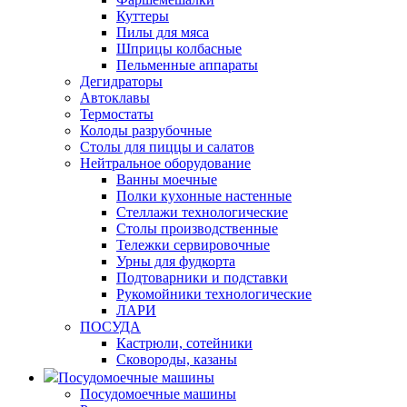
Куттеры
Пилы для мяса
Шприцы колбасные
Пельменные аппараты
Дегидраторы
Автоклавы
Термостаты
Колоды разрубочные
Столы для пиццы и салатов
Нейтральное оборудование
Ванны моечные
Полки кухонные настенные
Стеллажи технологические
Столы производственные
Тележки сервировочные
Урны для фудкорта
Подтоварники и подставки
Рукомойники технологические
ЛАРИ
ПОСУДА
Кастрюли, сотейники
Сковороды, казаны
Посудомоечные машины
Посудомоечные машины