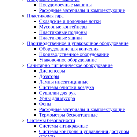
Посудомоечные машины
Расходные материалы и комплектующие
Пластиковая тара
Складские и полочные лотки
Мусорные контейнеры
Пластиковые поддоны
Пластиковые ящики
Производственное и упаковочное оборудование
Оборудование для копчения
Производственное оборудование
Упаковочное оборудование
Санитарно-гигиеническое оборудование
Диспенсеры
Дозаторы
Лампы инсектицидные
Системы очистки воздуха
Сушилки для рук
Урны для мусора
Фены
Расходные материалы и комплектующие
Термометры бесконтактные
Системы безопасности
Системы антикражные
Системы контроля и управления доступом
(СКУД)