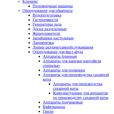
Клининг
Поломоечные машины
Оборудование для общепита
Водоподготовка
Гастроемкости
Генераторы льда
Доски разделочные
Жироуловители
Запайщики настольные
Лапшерезки
Линии раздачи/самообслуживания
Оборудование для фаст-фуда
Аппараты блинные
Аппараты для нарезки картофеля
спиралью
Аппараты для попкорна
Аппараты для производства сахарной
ваты
Аппараты для производства
сахарной ваты
Комплектующие для аппаратов
по производству сахарной ваты
Аппараты пончиковые
Вафельницы
Грили