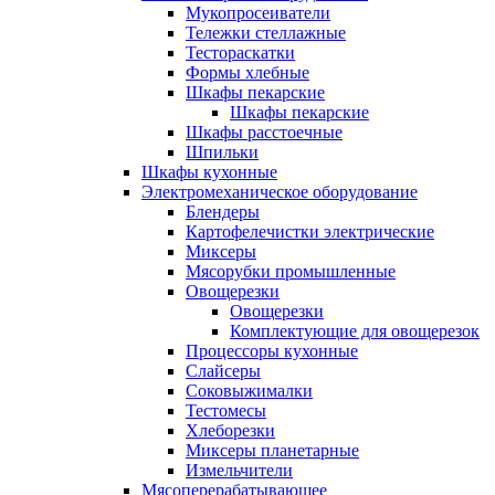
Мукопросеиватели
Тележки стеллажные
Тестораскатки
Формы хлебные
Шкафы пекарские
Шкафы пекарские
Шкафы расстоечные
Шпильки
Шкафы кухонные
Электромеханическое оборудование
Блендеры
Картофелечистки электрические
Миксеры
Мясорубки промышленные
Овощерезки
Овощерезки
Комплектующие для овощерезок
Процессоры кухонные
Слайсеры
Соковыжималки
Тестомесы
Хлеборезки
Миксеры планетарные
Измельчители
Мясоперерабатывающее