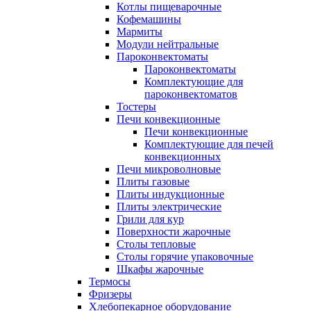
Котлы пищеварочные
Кофемашины
Мармиты
Модули нейтральные
Пароконвектоматы
Пароконвектоматы
Комплектующие для
пароконвектоматов
Тостеры
Печи конвекционные
Печи конвекционные
Комплектующие для печей
конвекционных
Печи микроволновые
Плиты газовые
Плиты индукционные
Плиты электрические
Грили для кур
Поверхности жарочные
Столы тепловые
Столы горячие упаковочные
Шкафы жарочные
Термосы
Фризеры
Хлебопекарное оборудование