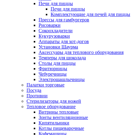
Печи для пиццы
Печи для пиццы
Комплектующие для печей для пиццы
Прессы для гамбургеров
Рисоварки
Сокоохладители
Кукурузоварки
Аппараты для хот-догов
Установки Шаурма
Аксессуары для теплового оборудования
Темперы для шоколада
Столы для пиццы
Фритюрницы
Чебуречницы
Электрошашлычницы
Палатки торговые
Посуда
Противни
Стерилизаторы для ножей
Тепловое оборудование
Витрины тепловые
Зонты вентиляционные
Кипятильники
Котлы пищеварочные
Кофемашины