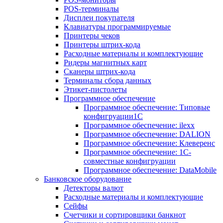
POS-терминалы
Дисплеи покупателя
Клавиатуры программируемые
Принтеры чеков
Принтеры штрих-кода
Расходные материалы и комплектующие
Ридеры магнитных карт
Сканеры штрих-кода
Терминалы сбора данных
Этикет-пистолеты
Программное обеспечение
Программное обеспечение: Типовые
конфигруации1С
Программное обеспечение: ilexx
Программное обеспечение: DALION
Программное обеспечение: Клеверенс
Программное обеспечение: 1С-
совместные конфигруации
Программное обеспечение: DataMobile
Банковское оборудование
Детекторы валют
Расходные материалы и комплектующие
Сейфы
Счетчики и сортировщики банкнот