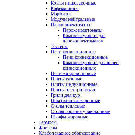
Котлы пищеварочные
Кофемашины
Мармиты
Модули нейтральные
Пароконвектоматы
Пароконвектоматы
Комплектующие для
пароконвектоматов
Тостеры
Печи конвекционные
Печи конвекционные
Комплектующие для печей
конвекционных
Печи микроволновые
Плиты газовые
Плиты индукционные
Плиты электрические
Грили для кур
Поверхности жарочные
Столы тепловые
Столы горячие упаковочные
Шкафы жарочные
Термосы
Фризеры
Хлебопекарное оборудование