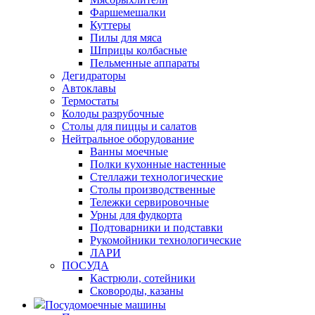
Фаршемешалки
Куттеры
Пилы для мяса
Шприцы колбасные
Пельменные аппараты
Дегидраторы
Автоклавы
Термостаты
Колоды разрубочные
Столы для пиццы и салатов
Нейтральное оборудование
Ванны моечные
Полки кухонные настенные
Стеллажи технологические
Столы производственные
Тележки сервировочные
Урны для фудкорта
Подтоварники и подставки
Рукомойники технологические
ЛАРИ
ПОСУДА
Кастрюли, сотейники
Сковороды, казаны
Посудомоечные машины