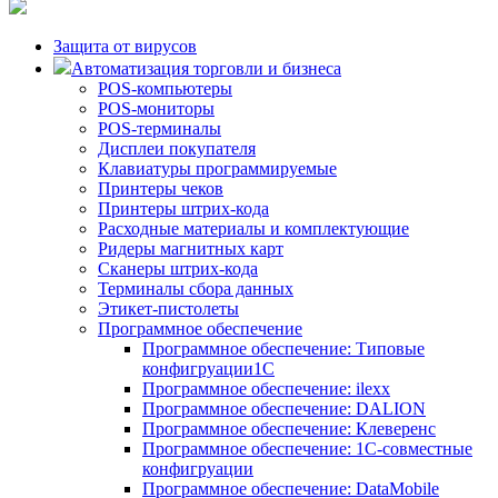
Защита от вирусов
Автоматизация торговли и бизнеса
POS-компьютеры
POS-мониторы
POS-терминалы
Дисплеи покупателя
Клавиатуры программируемые
Принтеры чеков
Принтеры штрих-кода
Расходные материалы и комплектующие
Ридеры магнитных карт
Сканеры штрих-кода
Терминалы сбора данных
Этикет-пистолеты
Программное обеспечение
Программное обеспечение: Типовые
конфигруации1С
Программное обеспечение: ilexx
Программное обеспечение: DALION
Программное обеспечение: Клеверенс
Программное обеспечение: 1С-совместные
конфигруации
Программное обеспечение: DataMobile