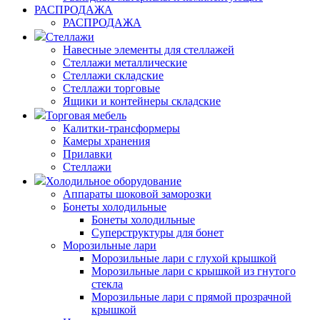
РАСПРОДАЖА
РАСПРОДАЖА
Стеллажи
Навесные элементы для стеллажей
Стеллажи металлические
Стеллажи складские
Стеллажи торговые
Ящики и контейнеры складские
Торговая мебель
Калитки-трансформеры
Камеры хранения
Прилавки
Стеллажи
Холодильное оборудование
Аппараты шоковой заморозки
Бонеты холодильные
Бонеты холодильные
Суперструктуры для бонет
Морозильные лари
Морозильные лари с глухой крышкой
Морозильные лари с крышкой из гнутого
стекла
Морозильные лари с прямой прозрачной
крышкой