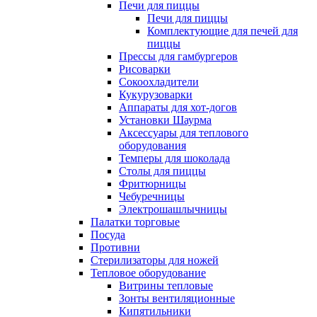
Печи для пиццы
Печи для пиццы
Комплектующие для печей для
пиццы
Прессы для гамбургеров
Рисоварки
Сокоохладители
Кукурузоварки
Аппараты для хот-догов
Установки Шаурма
Аксессуары для теплового
оборудования
Темперы для шоколада
Столы для пиццы
Фритюрницы
Чебуречницы
Электрошашлычницы
Палатки торговые
Посуда
Противни
Стерилизаторы для ножей
Тепловое оборудование
Витрины тепловые
Зонты вентиляционные
Кипятильники