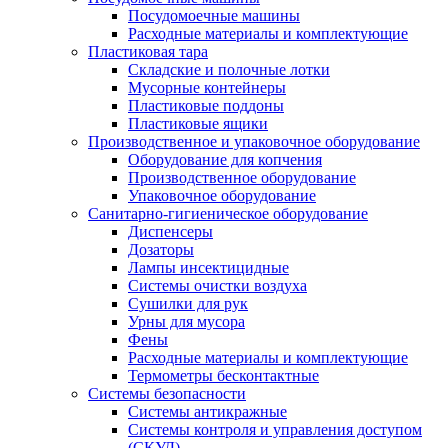
Посудомоечные машины
Расходные материалы и комплектующие
Пластиковая тара
Складские и полочные лотки
Мусорные контейнеры
Пластиковые поддоны
Пластиковые ящики
Производственное и упаковочное оборудование
Оборудование для копчения
Производственное оборудование
Упаковочное оборудование
Санитарно-гигиеническое оборудование
Диспенсеры
Дозаторы
Лампы инсектицидные
Системы очистки воздуха
Сушилки для рук
Урны для мусора
Фены
Расходные материалы и комплектующие
Термометры бесконтактные
Системы безопасности
Системы антикражные
Системы контроля и управления доступом
(СКУД)