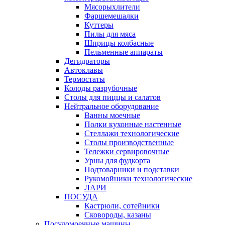
Мясорыхлители
Фаршемешалки
Куттеры
Пилы для мяса
Шприцы колбасные
Пельменные аппараты
Дегидраторы
Автоклавы
Термостаты
Колоды разрубочные
Столы для пиццы и салатов
Нейтральное оборудование
Ванны моечные
Полки кухонные настенные
Стеллажи технологические
Столы производственные
Тележки сервировочные
Урны для фудкорта
Подтоварники и подставки
Рукомойники технологические
ЛАРИ
ПОСУДА
Кастрюли, сотейники
Сковороды, казаны
Посудомоечные машины