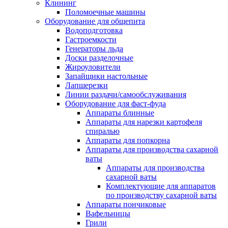
Клининг
Поломоечные машины
Оборудование для общепита
Водоподготовка
Гастроемкости
Генераторы льда
Доски разделочные
Жироуловители
Запайщики настольные
Лапшерезки
Линии раздачи/самообслуживания
Оборудование для фаст-фуда
Аппараты блинные
Аппараты для нарезки картофеля
спиралью
Аппараты для попкорна
Аппараты для производства сахарной
ваты
Аппараты для производства
сахарной ваты
Комплектующие для аппаратов
по производству сахарной ваты
Аппараты пончиковые
Вафельницы
Грили