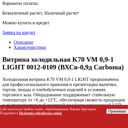
Варианты оплаты:
Безналичный расчет, Наличный расчет
Можно купить в кредит
Заявка на кредит
Описание
Характеристики
Витрина холодильная K70 VM 0,9-1
LIGHT 0012-0109 (ВХСв-0,9д Carboma)
Холодильная витрина K70 VM 0,9-1 LIGHT предназначена
для профессионального хранения и презентации выпечки,
тортов, пиццы и хлебобулочных изделий в условиях
торгового зала. Оборудование поддерживает стабильную
температуру от +6 до +12°C, обеспечивая свежесть продукции
и её привлекательный внешний вид благодаря мощной LED-
Сайт использует файлы cookie, обрабатываемые Вашим браузером.
подсветке каждой полки.
Принимаю
Подробнее в
Политике обработки cookie
.
Кому подойдет эта витрина