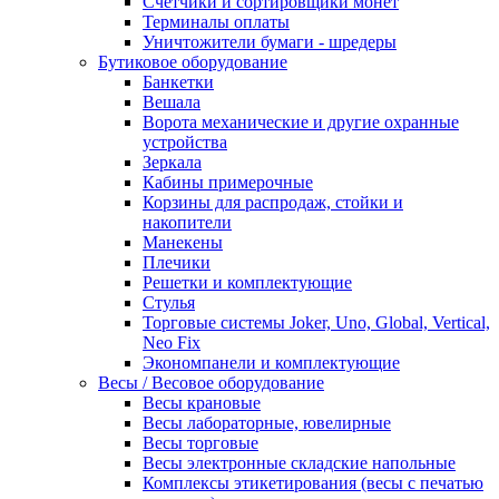
Счетчики и сортировщики монет
Терминалы оплаты
Уничтожители бумаги - шредеры
Бутиковое оборудование
Банкетки
Вешала
Ворота механические и другие охранные
устройства
Зеркала
Кабины примерочные
Корзины для распродаж, стойки и
накопители
Манекены
Плечики
Решетки и комплектующие
Стулья
Торговые системы Joker, Uno, Global, Vertical,
Neo Fix
Экономпанели и комплектующие
Весы / Весовое оборудование
Весы крановые
Весы лабораторные, ювелирные
Весы торговые
Весы электронные складские напольные
Комплексы этикетирования (весы с печатью