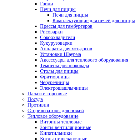
Грили
Печи для пиццы
Печи для пиццы
Комплектующие для печей для пиццы
Прессы для гамбургеров
Рисоварки
Сокоохладители
Кукурузоварки
Аппараты для хот-догов
Установки Шаурма
Аксессуары для теплового оборудования
Темперы для шоколада
Столы для пиццы
Фритюрницы
Чебуречницы
Электрошашлычницы
Палатки торговые
Посуда
Противни
Стерилизаторы для ножей
Тепловое оборудование
Витрины тепловые
Зонты вентиляционные
Кипятильники
Котлы пищеварочные