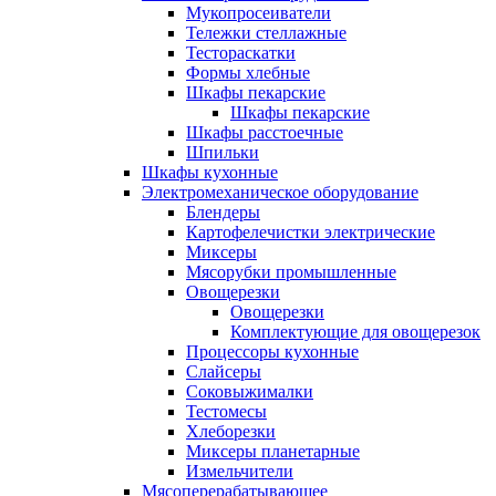
Мукопросеиватели
Тележки стеллажные
Тестораскатки
Формы хлебные
Шкафы пекарские
Шкафы пекарские
Шкафы расстоечные
Шпильки
Шкафы кухонные
Электромеханическое оборудование
Блендеры
Картофелечистки электрические
Миксеры
Мясорубки промышленные
Овощерезки
Овощерезки
Комплектующие для овощерезок
Процессоры кухонные
Слайсеры
Соковыжималки
Тестомесы
Хлеборезки
Миксеры планетарные
Измельчители
Мясоперерабатывающее