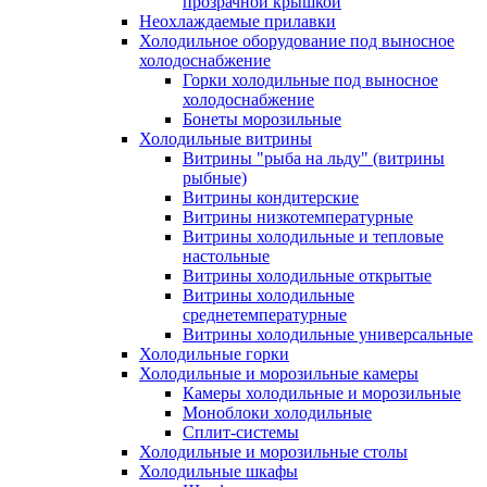
прозрачной крышкой
Неохлаждаемые прилавки
Холодильное оборудование под выносное
холодоснабжение
Горки холодильные под выносное
холодоснабжение
Бонеты морозильные
Холодильные витрины
Витрины "рыба на льду" (витрины
рыбные)
Витрины кондитерские
Витрины низкотемпературные
Витрины холодильные и тепловые
настольные
Витрины холодильные открытые
Витрины холодильные
среднетемпературные
Витрины холодильные универсальные
Холодильные горки
Холодильные и морозильные камеры
Камеры холодильные и морозильные
Моноблоки холодильные
Сплит-системы
Холодильные и морозильные столы
Холодильные шкафы