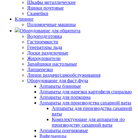
Шкафы металлические
Ящики почтовые
Скамейки
Клининг
Поломоечные машины
Оборудование для общепита
Водоподготовка
Гастроемкости
Генераторы льда
Доски разделочные
Жироуловители
Запайщики настольные
Лапшерезки
Линии раздачи/самообслуживания
Оборудование для фаст-фуда
Аппараты блинные
Аппараты для нарезки картофеля спиралью
Аппараты для попкорна
Аппараты для производства сахарной ваты
Аппараты для производства сахарной
ваты
Комплектующие для аппаратов по
производству сахарной ваты
Аппараты пончиковые
Вафельницы