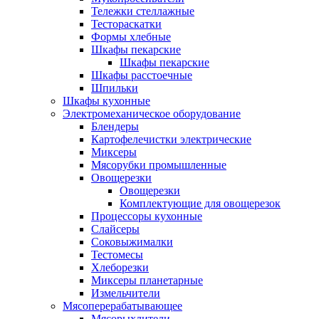
Тележки стеллажные
Тестораскатки
Формы хлебные
Шкафы пекарские
Шкафы пекарские
Шкафы расстоечные
Шпильки
Шкафы кухонные
Электромеханическое оборудование
Блендеры
Картофелечистки электрические
Миксеры
Мясорубки промышленные
Овощерезки
Овощерезки
Комплектующие для овощерезок
Процессоры кухонные
Слайсеры
Соковыжималки
Тестомесы
Хлеборезки
Миксеры планетарные
Измельчители
Мясоперерабатывающее
Мясорыхлители