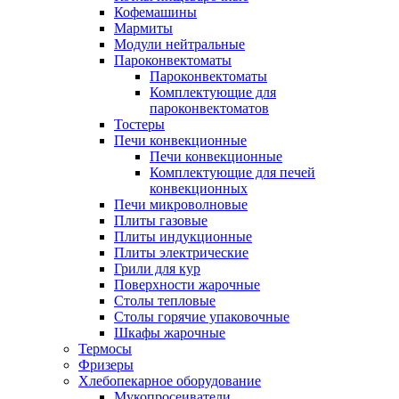
Кофемашины
Мармиты
Модули нейтральные
Пароконвектоматы
Пароконвектоматы
Комплектующие для
пароконвектоматов
Тостеры
Печи конвекционные
Печи конвекционные
Комплектующие для печей
конвекционных
Печи микроволновые
Плиты газовые
Плиты индукционные
Плиты электрические
Грили для кур
Поверхности жарочные
Столы тепловые
Столы горячие упаковочные
Шкафы жарочные
Термосы
Фризеры
Хлебопекарное оборудование
Мукопросеиватели