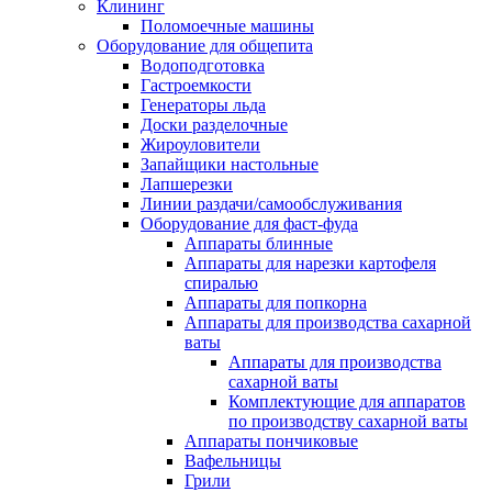
Клининг
Поломоечные машины
Оборудование для общепита
Водоподготовка
Гастроемкости
Генераторы льда
Доски разделочные
Жироуловители
Запайщики настольные
Лапшерезки
Линии раздачи/самообслуживания
Оборудование для фаст-фуда
Аппараты блинные
Аппараты для нарезки картофеля
спиралью
Аппараты для попкорна
Аппараты для производства сахарной
ваты
Аппараты для производства
сахарной ваты
Комплектующие для аппаратов
по производству сахарной ваты
Аппараты пончиковые
Вафельницы
Грили