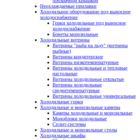
прозрачной крышкой
Неохлаждаемые прилавки
Холодильное оборудование под выносное
холодоснабжение
Горки холодильные под выносное
холодоснабжение
Бонеты морозильные
Холодильные витрины
Витрины "рыба на льду" (витрины
рыбные)
Витрины кондитерские
Витрины низкотемпературные
Витрины холодильные и тепловые
настольные
Витрины холодильные открытые
Витрины холодильные
среднетемпературные
Витрины холодильные универсальные
Холодильные горки
Холодильные и морозильные камеры
Камеры холодильные и морозильные
Моноблоки холодильные
Сплит-системы
Холодильные и морозильные столы
Холодильные шкафы