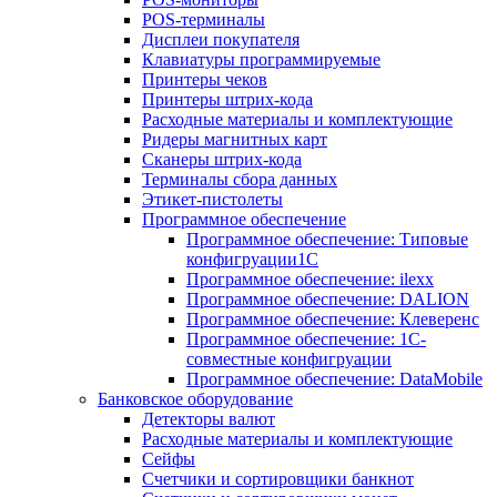
POS-терминалы
Дисплеи покупателя
Клавиатуры программируемые
Принтеры чеков
Принтеры штрих-кода
Расходные материалы и комплектующие
Ридеры магнитных карт
Сканеры штрих-кода
Терминалы сбора данных
Этикет-пистолеты
Программное обеспечение
Программное обеспечение: Типовые
конфигруации1С
Программное обеспечение: ilexx
Программное обеспечение: DALION
Программное обеспечение: Клеверенс
Программное обеспечение: 1С-
совместные конфигруации
Программное обеспечение: DataMobile
Банковское оборудование
Детекторы валют
Расходные материалы и комплектующие
Сейфы
Счетчики и сортировщики банкнот