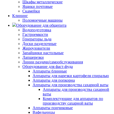
Шкафы металлические
Ящики почтовые
Скамейки
Клининг
Поломоечные машины
Оборудование для общепита
Водоподготовка
Гастроемкости
Генераторы льда
Доски разделочные
Жироуловители
Запайщики настольные
Лапшерезки
Линии раздачи/самообслуживания
Оборудование для фаст-фуда
Аппараты блинные
Аппараты для нарезки картофеля спиралью
Аппараты для попкорна
Аппараты для производства сахарной ваты
Аппараты для производства сахарной
ваты
Комплектующие для аппаратов по
производству сахарной ваты
Аппараты пончиковые
Вафельницы