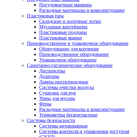
Посудомоечные машины
Расходные материалы и комплектующие
Пластиковая тара
Складские и полочные лотки
Мусорные контейнеры
Пластиковые поддоны
Пластиковые ящики
Производственное и упаковочное оборудование
Оборудование для копчения
Производственное оборудование
Упаковочное оборудование
Санитарно-гигиеническое оборудование
Диспенсеры
Дозаторы
Лампы инсектицидные
Системы очистки воздуха
Сушилки для рук
Урны для мусора
Фены
Расходные материалы и комплектующие
Термометры бесконтактные
Системы безопасности
Системы антикражные
Системы контроля и управления доступом
(СКУД)