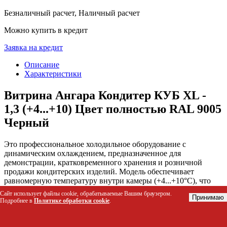
Безналичный расчет, Наличный расчет
Можно купить в кредит
Заявка на кредит
Описание
Характеристики
Витрина Ангара Кондитер КУБ XL -
1,3 (+4...+10) Цвет полностью RAL 9005
Черный
Это профессиональное холодильное оборудование с
динамическим охлаждением, предназначенное для
демонстрации, кратковременного хранения и розничной
продажи кондитерских изделий. Модель обеспечивает
равномерную температуру внутри камеры (+4...+10°C), что
сохраняет свежесть продукции и предотвращает образование
Сайт использует файлы cookie, обрабатываемые Вашим браузером.
Принимаю
инея. Устройство решает задачу эффективного визуального
Подробнее в
Политике обработки cookie
.
представления товара благодаря эргономичному дизайну,
стеклянным полкам с LED-подсветкой и панорамным обзором
со всех сторон.