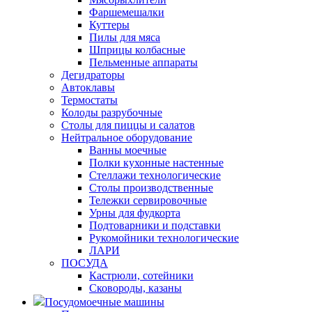
Фаршемешалки
Куттеры
Пилы для мяса
Шприцы колбасные
Пельменные аппараты
Дегидраторы
Автоклавы
Термостаты
Колоды разрубочные
Столы для пиццы и салатов
Нейтральное оборудование
Ванны моечные
Полки кухонные настенные
Стеллажи технологические
Столы производственные
Тележки сервировочные
Урны для фудкорта
Подтоварники и подставки
Рукомойники технологические
ЛАРИ
ПОСУДА
Кастрюли, сотейники
Сковороды, казаны
Посудомоечные машины