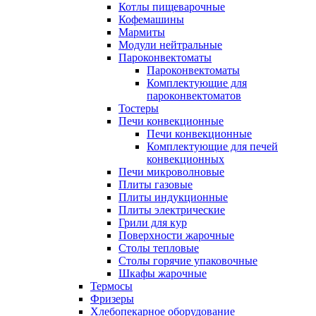
Котлы пищеварочные
Кофемашины
Мармиты
Модули нейтральные
Пароконвектоматы
Пароконвектоматы
Комплектующие для
пароконвектоматов
Тостеры
Печи конвекционные
Печи конвекционные
Комплектующие для печей
конвекционных
Печи микроволновые
Плиты газовые
Плиты индукционные
Плиты электрические
Грили для кур
Поверхности жарочные
Столы тепловые
Столы горячие упаковочные
Шкафы жарочные
Термосы
Фризеры
Хлебопекарное оборудование