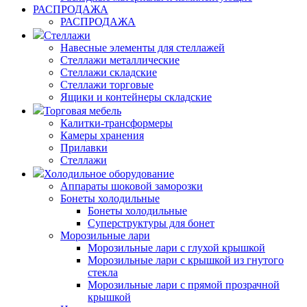
РАСПРОДАЖА
РАСПРОДАЖА
Стеллажи
Навесные элементы для стеллажей
Стеллажи металлические
Стеллажи складские
Стеллажи торговые
Ящики и контейнеры складские
Торговая мебель
Калитки-трансформеры
Камеры хранения
Прилавки
Стеллажи
Холодильное оборудование
Аппараты шоковой заморозки
Бонеты холодильные
Бонеты холодильные
Суперструктуры для бонет
Морозильные лари
Морозильные лари с глухой крышкой
Морозильные лари с крышкой из гнутого
стекла
Морозильные лари с прямой прозрачной
крышкой