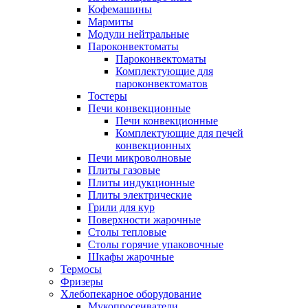
Кофемашины
Мармиты
Модули нейтральные
Пароконвектоматы
Пароконвектоматы
Комплектующие для
пароконвектоматов
Тостеры
Печи конвекционные
Печи конвекционные
Комплектующие для печей
конвекционных
Печи микроволновые
Плиты газовые
Плиты индукционные
Плиты электрические
Грили для кур
Поверхности жарочные
Столы тепловые
Столы горячие упаковочные
Шкафы жарочные
Термосы
Фризеры
Хлебопекарное оборудование
Мукопросеиватели