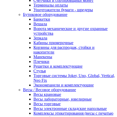
Счетчики и сортировщики монет
Терминалы оплаты
Уничтожители бумаги - шредеры
Бутиковое оборудование
Банкетки
Вешала
Ворота механические и другие охранные
устройства
Зеркала
Кабины примерочные
Корзины для распродаж, стойки и
накопители
Манекены
Плечики
Решетки и комплектующие
Стулья
Торговые системы Joker, Uno, Global, Vertical,
Neo Fix
Экономпанели и комплектующие
Весы / Весовое оборудование
Весы крановые
Весы лабораторные, ювелирные
Весы торговые
Весы электронные складские напольные
Комплексы этикетирования (весы с печатью