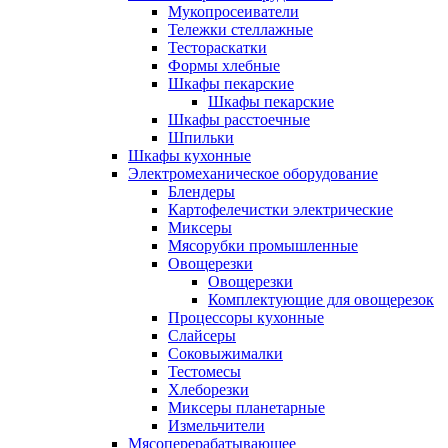
Мукопросеиватели
Тележки стеллажные
Тестораскатки
Формы хлебные
Шкафы пекарские
Шкафы пекарские
Шкафы расстоечные
Шпильки
Шкафы кухонные
Электромеханическое оборудование
Блендеры
Картофелечистки электрические
Миксеры
Мясорубки промышленные
Овощерезки
Овощерезки
Комплектующие для овощерезок
Процессоры кухонные
Слайсеры
Соковыжималки
Тестомесы
Хлеборезки
Миксеры планетарные
Измельчители
Мясоперерабатывающее