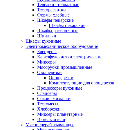
Тележки стеллажные
Тестораскатки
Формы хлебные
Шкафы пекарские
Шкафы пекарские
Шкафы расстоечные
Шпильки
Шкафы кухонные
Электромеханическое оборудование
Блендеры
Картофелечистки электрические
Миксеры
Мясорубки промышленные
Овощерезки
Овощерезки
Комплектующие для овощерезок
Процессоры кухонные
Слайсеры
Соковыжималки
Тестомесы
Хлеборезки
Миксеры планетарные
Измельчители
Мясоперерабатывающее
Мясорыхлители