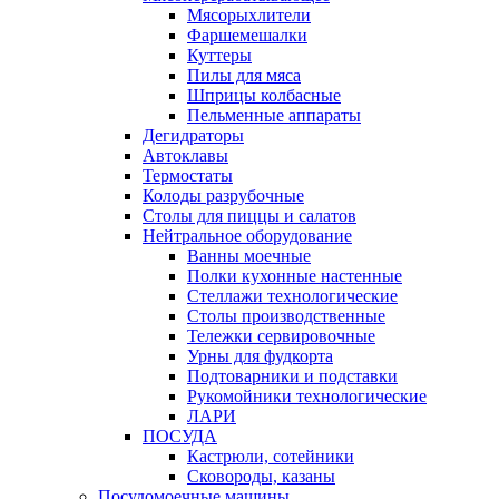
Мясорыхлители
Фаршемешалки
Куттеры
Пилы для мяса
Шприцы колбасные
Пельменные аппараты
Дегидраторы
Автоклавы
Термостаты
Колоды разрубочные
Столы для пиццы и салатов
Нейтральное оборудование
Ванны моечные
Полки кухонные настенные
Стеллажи технологические
Столы производственные
Тележки сервировочные
Урны для фудкорта
Подтоварники и подставки
Рукомойники технологические
ЛАРИ
ПОСУДА
Кастрюли, сотейники
Сковороды, казаны
Посудомоечные машины