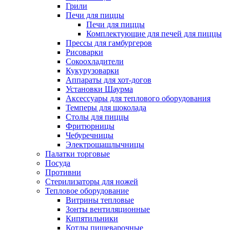
Грили
Печи для пиццы
Печи для пиццы
Комплектующие для печей для пиццы
Прессы для гамбургеров
Рисоварки
Сокоохладители
Кукурузоварки
Аппараты для хот-догов
Установки Шаурма
Аксессуары для теплового оборудования
Темперы для шоколада
Столы для пиццы
Фритюрницы
Чебуречницы
Электрошашлычницы
Палатки торговые
Посуда
Противни
Стерилизаторы для ножей
Тепловое оборудование
Витрины тепловые
Зонты вентиляционные
Кипятильники
Котлы пищеварочные