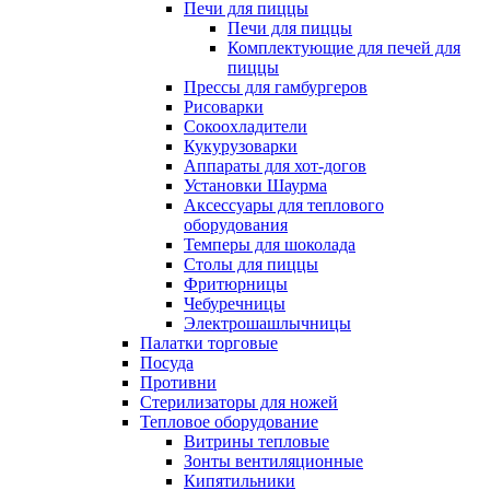
Печи для пиццы
Печи для пиццы
Комплектующие для печей для
пиццы
Прессы для гамбургеров
Рисоварки
Сокоохладители
Кукурузоварки
Аппараты для хот-догов
Установки Шаурма
Аксессуары для теплового
оборудования
Темперы для шоколада
Столы для пиццы
Фритюрницы
Чебуречницы
Электрошашлычницы
Палатки торговые
Посуда
Противни
Стерилизаторы для ножей
Тепловое оборудование
Витрины тепловые
Зонты вентиляционные
Кипятильники