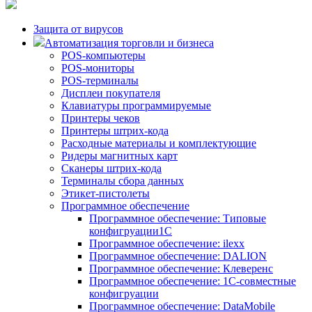
Защита от вирусов
Автоматизация торговли и бизнеса
POS-компьютеры
POS-мониторы
POS-терминалы
Дисплеи покупателя
Клавиатуры программируемые
Принтеры чеков
Принтеры штрих-кода
Расходные материалы и комплектующие
Ридеры магнитных карт
Сканеры штрих-кода
Терминалы сбора данных
Этикет-пистолеты
Программное обеспечение
Программное обеспечение: Типовые
конфигруации1С
Программное обеспечение: ilexx
Программное обеспечение: DALION
Программное обеспечение: Клеверенс
Программное обеспечение: 1С-совместные
конфигруации
Программное обеспечение: DataMobile