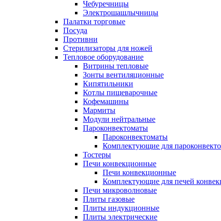
Чебуречницы
Электрошашлычницы
Палатки торговые
Посуда
Противни
Стерилизаторы для ножей
Тепловое оборудование
Витрины тепловые
Зонты вентиляционные
Кипятильники
Котлы пищеварочные
Кофемашины
Мармиты
Модули нейтральные
Пароконвектоматы
Пароконвектоматы
Комплектующие для пароконвекто
Тостеры
Печи конвекционные
Печи конвекционные
Комплектующие для печей конве
Печи микроволновые
Плиты газовые
Плиты индукционные
Плиты электрические