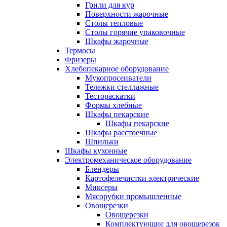
Грили для кур
Поверхности жарочные
Столы тепловые
Столы горячие упаковочные
Шкафы жарочные
Термосы
Фризеры
Хлебопекарное оборудование
Мукопросеиватели
Тележки стеллажные
Тестораскатки
Формы хлебные
Шкафы пекарские
Шкафы пекарские
Шкафы расстоечные
Шпильки
Шкафы кухонные
Электромеханическое оборудование
Блендеры
Картофелечистки электрические
Миксеры
Мясорубки промышленные
Овощерезки
Овощерезки
Комплектующие для овощерезок