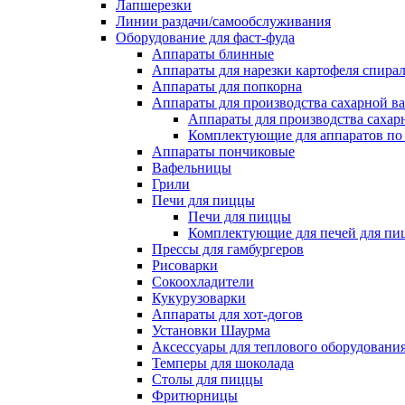
Лапшерезки
Линии раздачи/самообслуживания
Оборудование для фаст-фуда
Аппараты блинные
Аппараты для нарезки картофеля спира
Аппараты для попкорна
Аппараты для производства сахарной в
Аппараты для производства сахар
Комплектующие для аппаратов по 
Аппараты пончиковые
Вафельницы
Грили
Печи для пиццы
Печи для пиццы
Комплектующие для печей для пи
Прессы для гамбургеров
Рисоварки
Сокоохладители
Кукурузоварки
Аппараты для хот-догов
Установки Шаурма
Аксессуары для теплового оборудовани
Темперы для шоколада
Столы для пиццы
Фритюрницы