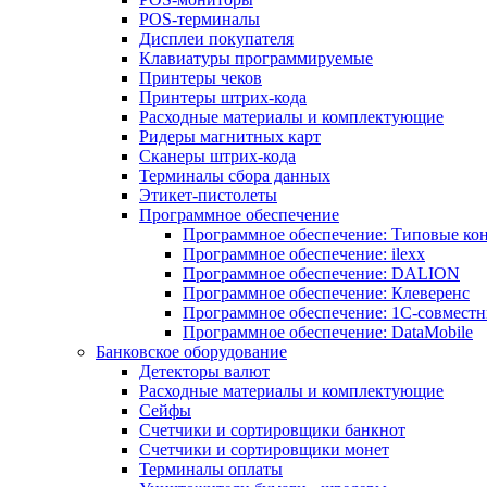
POS-терминалы
Дисплеи покупателя
Клавиатуры программируемые
Принтеры чеков
Принтеры штрих-кода
Расходные материалы и комплектующие
Ридеры магнитных карт
Сканеры штрих-кода
Терминалы сбора данных
Этикет-пистолеты
Программное обеспечение
Программное обеспечение: Типовые к
Программное обеспечение: ilexx
Программное обеспечение: DALION
Программное обеспечение: Клеверенс
Программное обеспечение: 1С-совмест
Программное обеспечение: DataMobile
Банковское оборудование
Детекторы валют
Расходные материалы и комплектующие
Сейфы
Счетчики и сортировщики банкнот
Счетчики и сортировщики монет
Терминалы оплаты