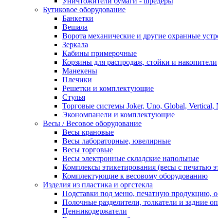
Уничтожители бумаги - шредеры
Бутиковое оборудование
Банкетки
Вешала
Ворота механические и другие охранные устр
Зеркала
Кабины примерочные
Корзины для распродаж, стойки и накопители
Манекены
Плечики
Решетки и комплектующие
Стулья
Торговые системы Joker, Uno, Global, Vertical,
Экономпанели и комплектующие
Весы / Весовое оборудование
Весы крановые
Весы лабораторные, ювелирные
Весы торговые
Весы электронные складские напольные
Комплексы этикетирования (весы с печатью э
Комплектующие к весовому оборудованию
Изделия из пластика и оргстекла
Подставки под меню, печатную продукцию, 
Полочные разделители, толкатели и задние о
Ценникодержатели