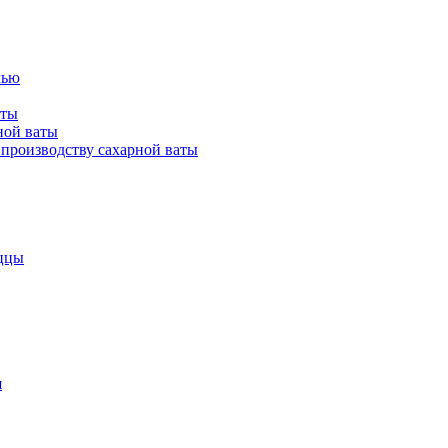
лью
аты
ной ваты
производству сахарной ваты
ццы
я