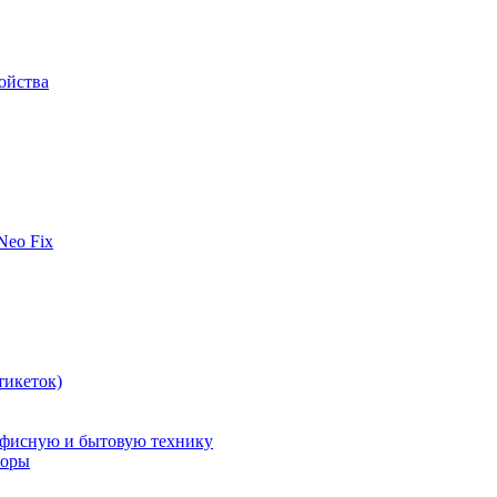
ойства
 Neo Fix
тикеток)
офисную и бытовую технику
поры