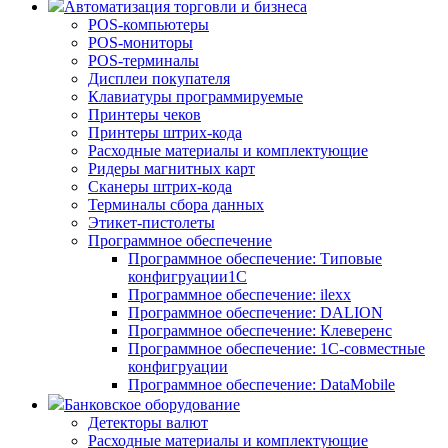
Автоматизация торговли и бизнеса
POS-компьютеры
POS-мониторы
POS-терминалы
Дисплеи покупателя
Клавиатуры программируемые
Принтеры чеков
Принтеры штрих-кода
Расходные материалы и комплектующие
Ридеры магнитных карт
Сканеры штрих-кода
Терминалы сбора данных
Этикет-пистолеты
Программное обеспечение
Программное обеспечение: Типовые
конфигруации1С
Программное обеспечение: ilexx
Программное обеспечение: DALION
Программное обеспечение: Клеверенс
Программное обеспечение: 1С-совместные
конфигруации
Программное обеспечение: DataMobile
Банковское оборудование
Детекторы валют
Расходные материалы и комплектующие