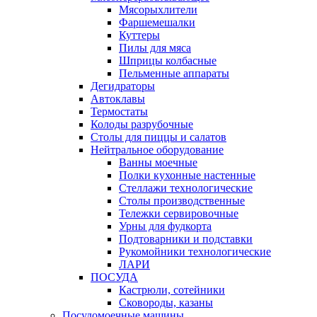
Мясорыхлители
Фаршемешалки
Куттеры
Пилы для мяса
Шприцы колбасные
Пельменные аппараты
Дегидраторы
Автоклавы
Термостаты
Колоды разрубочные
Столы для пиццы и салатов
Нейтральное оборудование
Ванны моечные
Полки кухонные настенные
Стеллажи технологические
Столы производственные
Тележки сервировочные
Урны для фудкорта
Подтоварники и подставки
Рукомойники технологические
ЛАРИ
ПОСУДА
Кастрюли, сотейники
Сковороды, казаны
Посудомоечные машины