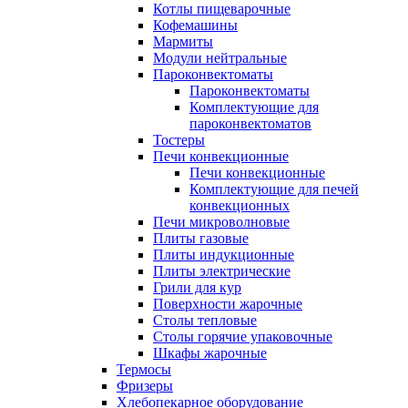
Котлы пищеварочные
Кофемашины
Мармиты
Модули нейтральные
Пароконвектоматы
Пароконвектоматы
Комплектующие для
пароконвектоматов
Тостеры
Печи конвекционные
Печи конвекционные
Комплектующие для печей
конвекционных
Печи микроволновые
Плиты газовые
Плиты индукционные
Плиты электрические
Грили для кур
Поверхности жарочные
Столы тепловые
Столы горячие упаковочные
Шкафы жарочные
Термосы
Фризеры
Хлебопекарное оборудование