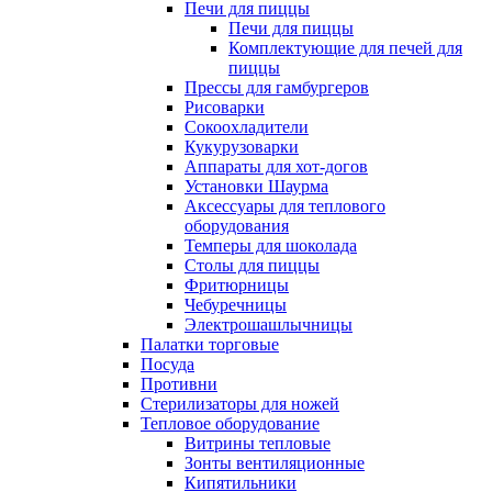
Печи для пиццы
Печи для пиццы
Комплектующие для печей для
пиццы
Прессы для гамбургеров
Рисоварки
Сокоохладители
Кукурузоварки
Аппараты для хот-догов
Установки Шаурма
Аксессуары для теплового
оборудования
Темперы для шоколада
Столы для пиццы
Фритюрницы
Чебуречницы
Электрошашлычницы
Палатки торговые
Посуда
Противни
Стерилизаторы для ножей
Тепловое оборудование
Витрины тепловые
Зонты вентиляционные
Кипятильники