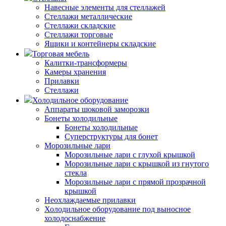
Навесные элементы для стеллажей
Стеллажи металлические
Стеллажи складские
Стеллажи торговые
Ящики и контейнеры складские
Торговая мебель
Калитки-трансформеры
Камеры хранения
Прилавки
Стеллажи
Холодильное оборудование
Аппараты шоковой заморозки
Бонеты холодильные
Бонеты холодильные
Суперструктуры для бонет
Морозильные лари
Морозильные лари с глухой крышкой
Морозильные лари с крышкой из гнутого
стекла
Морозильные лари с прямой прозрачной
крышкой
Неохлаждаемые прилавки
Холодильное оборудование под выносное
холодоснабжение