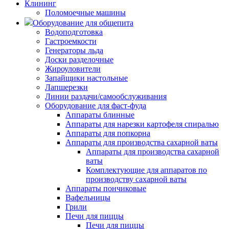
Клининг
Поломоечные машины
Оборудование для общепита
Водоподготовка
Гастроемкости
Генераторы льда
Доски разделочные
Жироуловители
Запайщики настольные
Лапшерезки
Линии раздачи/самообслуживания
Оборудование для фаст-фуда
Аппараты блинные
Аппараты для нарезки картофеля спиралью
Аппараты для попкорна
Аппараты для производства сахарной ваты
Аппараты для производства сахарной
ваты
Комплектующие для аппаратов по
производству сахарной ваты
Аппараты пончиковые
Вафельницы
Грили
Печи для пиццы
Печи для пиццы