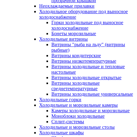
прозрачной крышкой
Неохлаждаемые прилавки
Холодильное оборудование под выносное
холодоснабжение
Горки холодильные под выносное
холодоснабжение
Бонеты морозильные
Холодильные витрины
Витрины "рыба на льду" (витрины
рыбные)
Витрины кондитерские
Витрины низкотемпературные
Витрины холодильные и тепловые
настольные
Витрины холодильные открытые
Витрины холодильные
среднетемпературные
Витрины холодильные универсальные
Холодильные горки
Холодильные и морозильные камеры
Камеры холодильные и морозильные
Моноблоки холодильные
Сплит-системы
Холодильные и морозильные столы
Холодильные шкафы