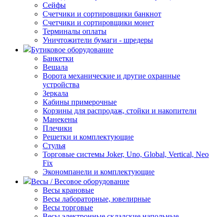
Сейфы
Счетчики и сортировщики банкнот
Счетчики и сортировщики монет
Терминалы оплаты
Уничтожители бумаги - шредеры
Бутиковое оборудование
Банкетки
Вешала
Ворота механические и другие охранные
устройства
Зеркала
Кабины примерочные
Корзины для распродаж, стойки и накопители
Манекены
Плечики
Решетки и комплектующие
Стулья
Торговые системы Joker, Uno, Global, Vertical, Neo
Fix
Экономпанели и комплектующие
Весы / Весовое оборудование
Весы крановые
Весы лабораторные, ювелирные
Весы торговые
Весы электронные складские напольные