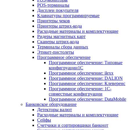
POS-терминалы
Дисплеи покупателя
Клавиатуры программируемые
Принтеры чеков
Принтеры штрих-кода
Расходные материалы и комплектующие
Ридеры магнитных карт
Сканеры штрих-кода
Терминалы сбора данных
Этикет-пистолеты
Программное обеспечение
Программное обеспечение: Типовые
конфигруации1С
Программное обеспечение: ilexx
Программное обеспечение: DALION
Программное обеспечение: Клеверенс
Программное обеспечение: 1С-
совместные конфигруации
Программное обеспечение: DataMobile
Банковское оборудование
Детекторы валют
Расходные материалы и комплектующие
Сейфы
Счетчики и сортировщики банкнот