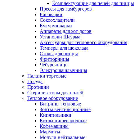
Комплектующие для печей для пиццы
Прессы для гамбургеров
Рисоварки
Сокоохладители
Кукурузоварки
Аппараты для хот-догов
Установки Шаурма
Аксессуары для теплового оборудования
Темперы для шоколада
Столы для пиццы
Фритюрницы
Чебуречницы
Электрошашлычницы
Палатки торговые
Посуда
Противни
Стерилизаторы для ножей
Тепловое оборудование
Витрины тепловые
Зонты вентиляционные
Кипятильники
Котлы пищеварочные
Кофемашины
Мармиты
Модули нейтральные