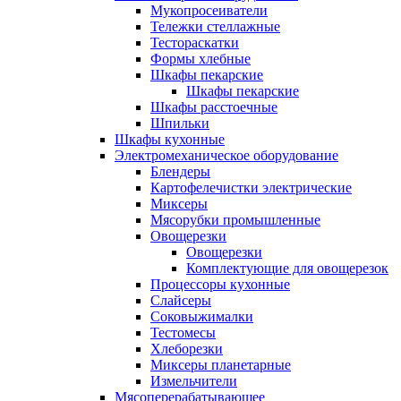
Мукопросеиватели
Тележки стеллажные
Тестораскатки
Формы хлебные
Шкафы пекарские
Шкафы пекарские
Шкафы расстоечные
Шпильки
Шкафы кухонные
Электромеханическое оборудование
Блендеры
Картофелечистки электрические
Миксеры
Мясорубки промышленные
Овощерезки
Овощерезки
Комплектующие для овощерезок
Процессоры кухонные
Слайсеры
Соковыжималки
Тестомесы
Хлеборезки
Миксеры планетарные
Измельчители
Мясоперерабатывающее