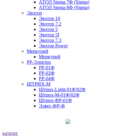
АТОЛ Sigma 7Ф (Sigma)
АТОЛ Sigma 8Ф (Sigma)
Эвотор
Эвотор 10
Эвотор 7.2
Эвотор 5
Эвотор 5I
Эвотор 7.3
Эвотор Power
Меркурий
Меркурий
РР-Электро
РР-01Ф
РР-02Ф
РР-04Ф
ШТРИХ-М
Штрих-Light-01Ф/02Ф
Штрих-М-01Ф/02Ф
Штрих-ФР-01Ф
Элвес-ФР-Ф
каталог