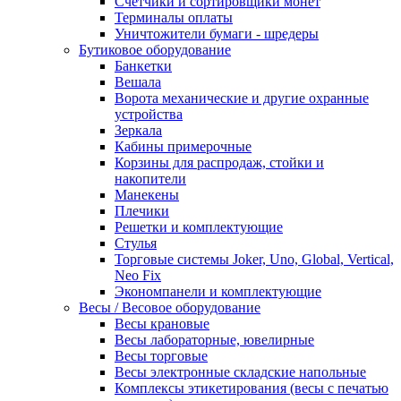
Счетчики и сортировщики монет
Терминалы оплаты
Уничтожители бумаги - шредеры
Бутиковое оборудование
Банкетки
Вешала
Ворота механические и другие охранные
устройства
Зеркала
Кабины примерочные
Корзины для распродаж, стойки и
накопители
Манекены
Плечики
Решетки и комплектующие
Стулья
Торговые системы Joker, Uno, Global, Vertical,
Neo Fix
Экономпанели и комплектующие
Весы / Весовое оборудование
Весы крановые
Весы лабораторные, ювелирные
Весы торговые
Весы электронные складские напольные
Комплексы этикетирования (весы с печатью