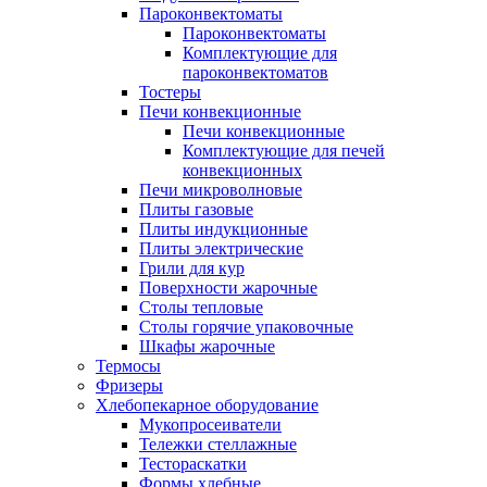
Пароконвектоматы
Пароконвектоматы
Комплектующие для
пароконвектоматов
Тостеры
Печи конвекционные
Печи конвекционные
Комплектующие для печей
конвекционных
Печи микроволновые
Плиты газовые
Плиты индукционные
Плиты электрические
Грили для кур
Поверхности жарочные
Столы тепловые
Столы горячие упаковочные
Шкафы жарочные
Термосы
Фризеры
Хлебопекарное оборудование
Мукопросеиватели
Тележки стеллажные
Тестораскатки
Формы хлебные