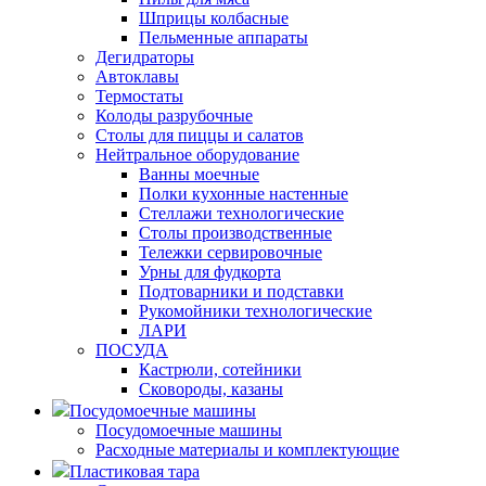
Шприцы колбасные
Пельменные аппараты
Дегидраторы
Автоклавы
Термостаты
Колоды разрубочные
Столы для пиццы и салатов
Нейтральное оборудование
Ванны моечные
Полки кухонные настенные
Стеллажи технологические
Столы производственные
Тележки сервировочные
Урны для фудкорта
Подтоварники и подставки
Рукомойники технологические
ЛАРИ
ПОСУДА
Кастрюли, сотейники
Сковороды, казаны
Посудомоечные машины
Посудомоечные машины
Расходные материалы и комплектующие
Пластиковая тара