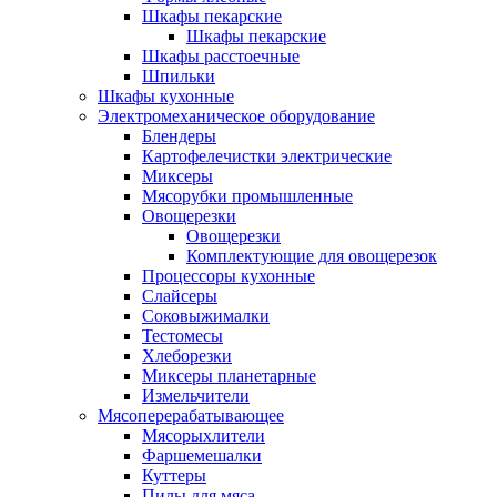
Шкафы пекарские
Шкафы пекарские
Шкафы расстоечные
Шпильки
Шкафы кухонные
Электромеханическое оборудование
Блендеры
Картофелечистки электрические
Миксеры
Мясорубки промышленные
Овощерезки
Овощерезки
Комплектующие для овощерезок
Процессоры кухонные
Слайсеры
Соковыжималки
Тестомесы
Хлеборезки
Миксеры планетарные
Измельчители
Мясоперерабатывающее
Мясорыхлители
Фаршемешалки
Куттеры
Пилы для мяса