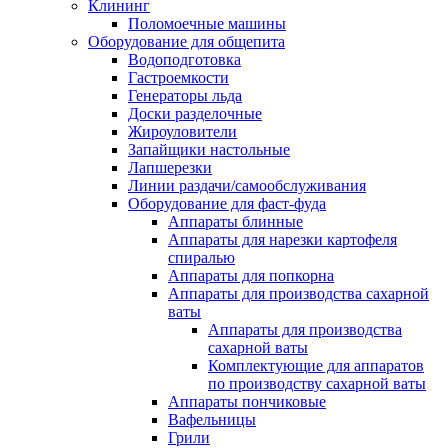
Клининг
Поломоечные машины
Оборудование для общепита
Водоподготовка
Гастроемкости
Генераторы льда
Доски разделочные
Жироуловители
Запайщики настольные
Лапшерезки
Линии раздачи/самообслуживания
Оборудование для фаст-фуда
Аппараты блинные
Аппараты для нарезки картофеля
спиралью
Аппараты для попкорна
Аппараты для производства сахарной
ваты
Аппараты для производства
сахарной ваты
Комплектующие для аппаратов
по производству сахарной ваты
Аппараты пончиковые
Вафельницы
Грили