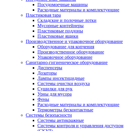
Посудомоечные машины
Расходные материалы и комплектующие
Пластиковая тара
Складские и полочные лотки
Мусорные контейнеры
Пластиковые поддоны
Пластиковые ящики
Производственное и упаковочное оборудование
Оборудование для копчения
Производственное оборудование
Упаковочное оборудование
Санитарно-гигиеническое оборудование
Диспенсеры
Дозаторы
Лампы инсектицидные
Системы очистки воздуха
Сушилки для рук
Урны для мусора
Фены
Расходные материалы и комплектующие
Термометры бесконтактные
Системы безопасности
Системы антикражные
Системы контроля и управления доступом
(СКУД)