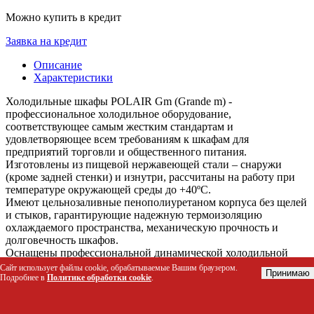
Можно купить в кредит
Заявка на кредит
Описание
Характеристики
Холодильные шкафы POLAIR Gm (Grande m) -
профессиональное холодильное оборудование,
соответствующее самым жестким стандартам и
удовлетворяющее всем требованиям к шкафам для
предприятий торговли и общественного питания.
Изготовлены из пищевой нержавеющей стали – снаружи
(кроме задней стенки) и изнутри, рассчитаны на работу при
температуре окружающей среды до +40ºС.
Имеют цельнозаливные пенополиуретаном корпуса без щелей
и стыков, гарантирующие надежную термоизоляцию
охлаждаемого пространства, механическую прочность и
долговечность шкафов.
Оснащены профессиональной динамической холодильной
системой, обеспечивающей эффективное и равномерное
Сайт использует файлы cookie, обрабатываемые Вашим браузером.
Принимаю
охлаждение продуктов на всех полках шкафов, а также -
Подробнее в
Политике обработки cookie
.
экономичность энергопотребления.
Имеют верхнее расположение агрегата, что улучшает