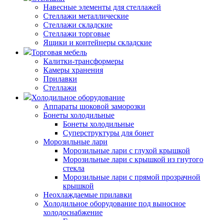
Навесные элементы для стеллажей
Стеллажи металлические
Стеллажи складские
Стеллажи торговые
Ящики и контейнеры складские
Торговая мебель
Калитки-трансформеры
Камеры хранения
Прилавки
Стеллажи
Холодильное оборудование
Аппараты шоковой заморозки
Бонеты холодильные
Бонеты холодильные
Суперструктуры для бонет
Морозильные лари
Морозильные лари с глухой крышкой
Морозильные лари с крышкой из гнутого
стекла
Морозильные лари с прямой прозрачной
крышкой
Неохлаждаемые прилавки
Холодильное оборудование под выносное
холодоснабжение