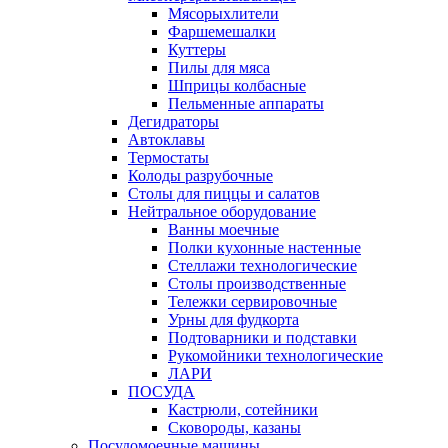
Мясорыхлители
Фаршемешалки
Куттеры
Пилы для мяса
Шприцы колбасные
Пельменные аппараты
Дегидраторы
Автоклавы
Термостаты
Колоды разрубочные
Столы для пиццы и салатов
Нейтральное оборудование
Ванны моечные
Полки кухонные настенные
Стеллажи технологические
Столы производственные
Тележки сервировочные
Урны для фудкорта
Подтоварники и подставки
Рукомойники технологические
ЛАРИ
ПОСУДА
Кастрюли, сотейники
Сковороды, казаны
Посудомоечные машины