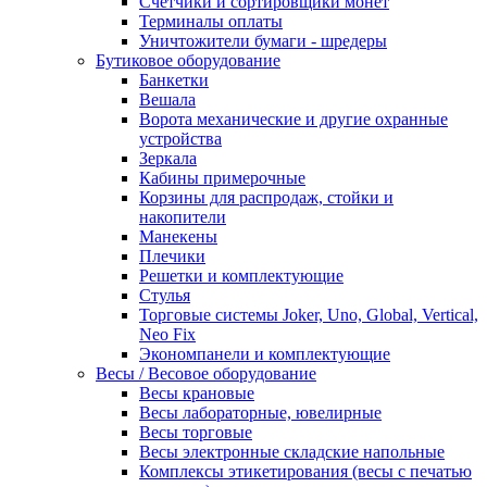
Счетчики и сортировщики монет
Терминалы оплаты
Уничтожители бумаги - шредеры
Бутиковое оборудование
Банкетки
Вешала
Ворота механические и другие охранные
устройства
Зеркала
Кабины примерочные
Корзины для распродаж, стойки и
накопители
Манекены
Плечики
Решетки и комплектующие
Стулья
Торговые системы Joker, Uno, Global, Vertical,
Neo Fix
Экономпанели и комплектующие
Весы / Весовое оборудование
Весы крановые
Весы лабораторные, ювелирные
Весы торговые
Весы электронные складские напольные
Комплексы этикетирования (весы с печатью