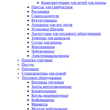
Комплектующие для печей для пиццы
Прессы для гамбургеров
Рисоварки
Сокоохладители
Кукурузоварки
Аппараты для хот-догов
Установки Шаурма
Аксессуары для теплового оборудования
Темперы для шоколада
Столы для пиццы
Фритюрницы
Чебуречницы
Электрошашлычницы
Палатки торговые
Посуда
Противни
Стерилизаторы для ножей
Тепловое оборудование
Витрины тепловые
Зонты вентиляционные
Кипятильники
Котлы пищеварочные
Кофемашины
Мармиты
Модули нейтральные