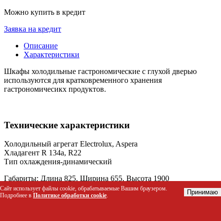
Можно купить в кредит
Заявка на кредит
Описание
Характеристики
Шкафы холодильные гастрономические с глухой дверью
используются для кратковременного хранения
гастрономичесикх продуктов.
Технические характеристики
Холодильный агрегат Electrolux, Aspera
Хладагент R 134а, R22
Тип охлаждения-динамический
Габариты: Длина 825, Ширина 655, Высота 1900
Сайт использует файлы cookie, обрабатываемые Вашим браузером.
Принимаю
Масса 100 кг,
Подробнее в
Политике обработки cookie
.
t,С -5...+5
Потр-е эл/эн в сутки, кВт/час 8,0