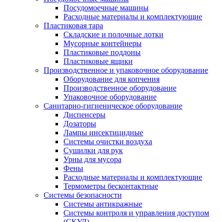
Посудомоечные машины
Расходные материалы и комплектующие
Пластиковая тара
Складские и полочные лотки
Мусорные контейнеры
Пластиковые поддоны
Пластиковые ящики
Производственное и упаковочное оборудование
Оборудование для копчения
Производственное оборудование
Упаковочное оборудование
Санитарно-гигиеническое оборудование
Диспенсеры
Дозаторы
Лампы инсектицидные
Системы очистки воздуха
Сушилки для рук
Урны для мусора
Фены
Расходные материалы и комплектующие
Термометры бесконтактные
Системы безопасности
Системы антикражные
Системы контроля и управления доступом
(СКУД)