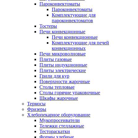
Пароконвектоматы
Пароконвектоматы
Комплектующие для
пароконвектоматов
Тостеры
Печи конвекционные
Печи конвекционные
Комплектующие для печей
конвекционных
Печи микроволновые
Плиты газовые
Плиты индукционные
Плиты электрические
Грили для кур
Поверхности жарочные
Столы тепловые
Столы горячие упаковочные
Шкафы жарочные
Термосы
Фризеры
Хлебопекарное оборудование
Мукопросеиватели
Тележки стеллажные
Тестораскатки
Формы хлебные