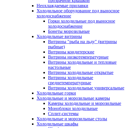
прозрачной крышкой
Неохлаждаемые прилавки
Холодильное оборудование под выносное
холодоснабжение
Горки холодильные под выносное
холодоснабжение
Бонеты морозильные
Холодильные витрины
Витрины "рыба на льду" (витрины
рыбные)
Витрины кондитерские
Витрины низкотемпературные
Витрины холодильные и тепловые
настольные
Витрины холодильные открытые
Витрины холодильные
среднетемпературные
Витрины холодильные универсальные
Холодильные горки
Холодильные и морозильные камеры
Камеры холодильные и морозильные
Моноблоки холодильные
Сплит-системы
Холодильные и морозильные столы
Холодильные шкафы