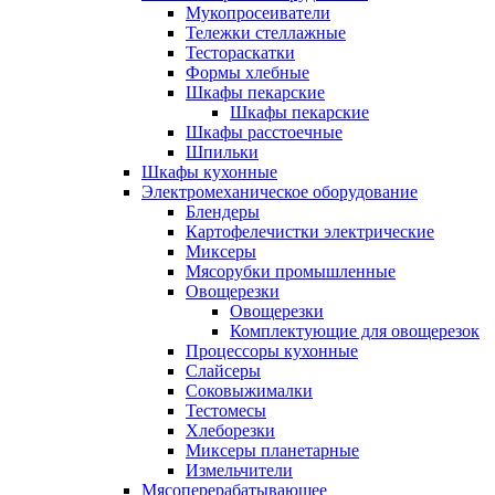
Мукопросеиватели
Тележки стеллажные
Тестораскатки
Формы хлебные
Шкафы пекарские
Шкафы пекарские
Шкафы расстоечные
Шпильки
Шкафы кухонные
Электромеханическое оборудование
Блендеры
Картофелечистки электрические
Миксеры
Мясорубки промышленные
Овощерезки
Овощерезки
Комплектующие для овощерезок
Процессоры кухонные
Слайсеры
Соковыжималки
Тестомесы
Хлеборезки
Миксеры планетарные
Измельчители
Мясоперерабатывающее