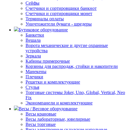
Сейфы
Счетчики и сортировщики банкнот
Счетчики и сортировщики монет
Терминалы оплаты
Уничтожители бумаги - шредеры
Бутиковое оборудование
Банкетки
Вешала
Ворота механические и другие охранные
устройства
Зеркала
Кабины примерочные
Корзины для распродаж, стойки и накопители
Манекены
Плечики
Решетки и комплектующие
Стулья
Торговые системы Joker, Uno, Global, Vertical, Neo
Fix
Экономпанели и комплектующие
Весы / Весовое оборудование
Весы крановые
Весы лабораторные, ювелирные
Весы торговые
Весы электронные складские напольные