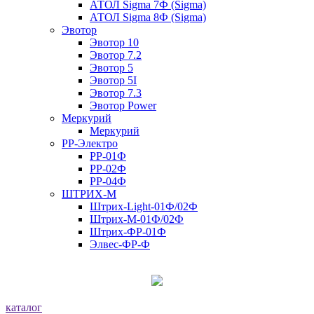
АТОЛ Sigma 7Ф (Sigma)
АТОЛ Sigma 8Ф (Sigma)
Эвотор
Эвотор 10
Эвотор 7.2
Эвотор 5
Эвотор 5I
Эвотор 7.3
Эвотор Power
Меркурий
Меркурий
РР-Электро
РР-01Ф
РР-02Ф
РР-04Ф
ШТРИХ-М
Штрих-Light-01Ф/02Ф
Штрих-М-01Ф/02Ф
Штрих-ФР-01Ф
Элвес-ФР-Ф
каталог