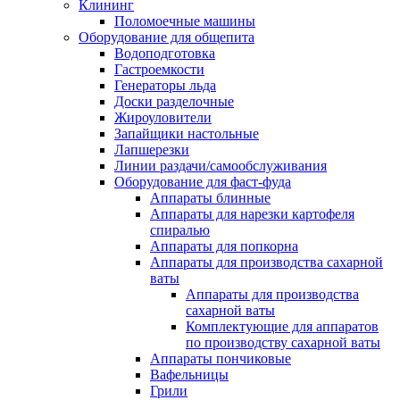
Клининг
Поломоечные машины
Оборудование для общепита
Водоподготовка
Гастроемкости
Генераторы льда
Доски разделочные
Жироуловители
Запайщики настольные
Лапшерезки
Линии раздачи/самообслуживания
Оборудование для фаст-фуда
Аппараты блинные
Аппараты для нарезки картофеля
спиралью
Аппараты для попкорна
Аппараты для производства сахарной
ваты
Аппараты для производства
сахарной ваты
Комплектующие для аппаратов
по производству сахарной ваты
Аппараты пончиковые
Вафельницы
Грили