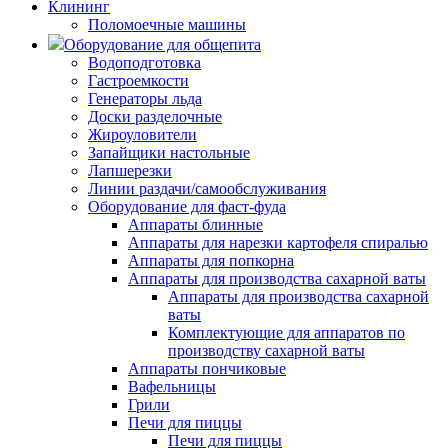
Клининг
Поломоечные машины
Оборудование для общепита
Водоподготовка
Гастроемкости
Генераторы льда
Доски разделочные
Жироуловители
Запайщики настольные
Лапшерезки
Линии раздачи/самообслуживания
Оборудование для фаст-фуда
Аппараты блинные
Аппараты для нарезки картофеля спиралью
Аппараты для попкорна
Аппараты для производства сахарной ваты
Аппараты для производства сахарной
ваты
Комплектующие для аппаратов по
производству сахарной ваты
Аппараты пончиковые
Вафельницы
Грили
Печи для пиццы
Печи для пиццы