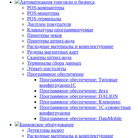
Автоматизация торговли и бизнеса
POS-компьютеры
POS-мониторы
POS-терминалы
Дисплеи покупателя
Клавиатуры программируемые
Принтеры чеков
Принтеры штрих-кода
Расходные материалы и комплектующие
Ридеры магнитных карт
Сканеры штрих-кода
Терминалы сбора данных
Этикет-пистолеты
Программное обеспечение
Программное обеспечение: Типовые
конфигруации1С
Программное обеспечение: ilexx
Программное обеспечение: DALION
Программное обеспечение: Клеверенс
Программное обеспечение: 1С-совместные
конфигруации
Программное обеспечение: DataMobile
Банковское оборудование
Детекторы валют
Расходные материалы и комплектующие