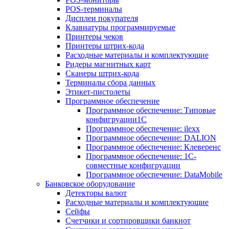
POS-терминалы
Дисплеи покупателя
Клавиатуры программируемые
Принтеры чеков
Принтеры штрих-кода
Расходные материалы и комплектующие
Ридеры магнитных карт
Сканеры штрих-кода
Терминалы сбора данных
Этикет-пистолеты
Программное обеспечение
Программное обеспечение: Типовые
конфигруации1С
Программное обеспечение: ilexx
Программное обеспечение: DALION
Программное обеспечение: Клеверенс
Программное обеспечение: 1С-
совместные конфигруации
Программное обеспечение: DataMobile
Банковское оборудование
Детекторы валют
Расходные материалы и комплектующие
Сейфы
Счетчики и сортировщики банкнот