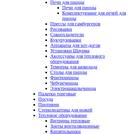
Печи для пиццы
Печи для пиццы
Комплектующие для печей для
пиццы
Прессы для гамбургеров
Рисоварки
Сокоохладители
Кукурузоварки
Аппараты для хот-догов
Установки Шаурма
Аксессуары для теплового
оборудования
Темперы для шоколада
Столы для пиццы
Фритюрницы
Чебуречницы
Электрошашлычницы
Палатки торговые
Посуда
Противни
Стерилизаторы для ножей
Тепловое оборудование
Витрины тепловые
Зонты вентиляционные
Кипятильники