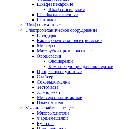
Шкафы пекарские
Шкафы пекарские
Шкафы расстоечные
Шпильки
Шкафы кухонные
Электромеханическое оборудование
Блендеры
Картофелечистки электрические
Миксеры
Мясорубки промышленные
Овощерезки
Овощерезки
Комплектующие для овощерезок
Процессоры кухонные
Слайсеры
Соковыжималки
Тестомесы
Хлеборезки
Миксеры планетарные
Измельчители
Мясоперерабатывающее
Мясорыхлители
Фаршемешалки
Куттеры
Пилы для мяса