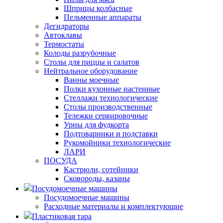
Шприцы колбасные
Пельменные аппараты
Дегидраторы
Автоклавы
Термостаты
Колоды разрубочные
Столы для пиццы и салатов
Нейтральное оборудование
Ванны моечные
Полки кухонные настенные
Стеллажи технологические
Столы производственные
Тележки сервировочные
Урны для фудкорта
Подтоварники и подставки
Рукомойники технологические
ЛАРИ
ПОСУДА
Кастрюли, сотейники
Сковороды, казаны
Посудомоечные машины
Посудомоечные машины
Расходные материалы и комплектующие
Пластиковая тара