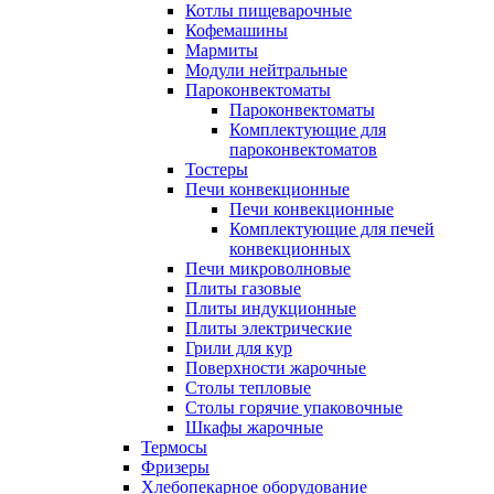
Котлы пищеварочные
Кофемашины
Мармиты
Модули нейтральные
Пароконвектоматы
Пароконвектоматы
Комплектующие для
пароконвектоматов
Тостеры
Печи конвекционные
Печи конвекционные
Комплектующие для печей
конвекционных
Печи микроволновые
Плиты газовые
Плиты индукционные
Плиты электрические
Грили для кур
Поверхности жарочные
Столы тепловые
Столы горячие упаковочные
Шкафы жарочные
Термосы
Фризеры
Хлебопекарное оборудование