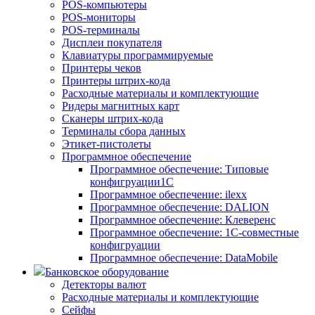
POS-компьютеры
POS-мониторы
POS-терминалы
Дисплеи покупателя
Клавиатуры программируемые
Принтеры чеков
Принтеры штрих-кода
Расходные материалы и комплектующие
Ридеры магнитных карт
Сканеры штрих-кода
Терминалы сбора данных
Этикет-пистолеты
Программное обеспечение
Программное обеспечение: Типовые
конфигруации1С
Программное обеспечение: ilexx
Программное обеспечение: DALION
Программное обеспечение: Клеверенс
Программное обеспечение: 1С-совместные
конфигруации
Программное обеспечение: DataMobile
Банковское оборудование
Детекторы валют
Расходные материалы и комплектующие
Сейфы