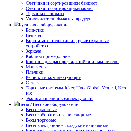
Счетчики и сортировщики банкнот
Счетчики и сортировщики монет
Терминалы оплаты
Уничтожители бумаги - шредеры
Бутиковое оборудование
Банкетки
Вешала
Ворота механические и другие охранные
устройства
Зеркала
Кабины примерочные
Корзины для распродаж, стойки и накопители
Манекены
Плечики
Решетки и комплектующие
Стулья
Торговые системы Joker, Uno, Global, Vertical, Neo
Fix
Экономпанели и комплектующие
Весы / Весовое оборудование
Весы крановые
Весы лабораторные, ювелирные
Весы торговые
Весы электронные складские напольные
Комплексы этикетирования (весы с печатью