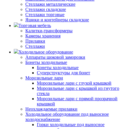
Стеллажи металлические
Стеллажи складские
Стеллажи торговые
Ящики и контейнеры складские
Торговая мебель
Калитки-трансформеры
Камеры хранения
Прилавки
Стеллажи
Холодильное оборудование
Аппараты шоковой заморозки
Бонеты холодильные
Бонеты холодильные
Суперструктуры для бонет
Морозильные лари
Морозильные лари с глухой крышкой
Морозильные лари с крышкой из гнутого
стекла
Морозильные лари с прямой прозрачной
крышкой
Неохлаждаемые прилавки
Холодильное оборудование под выносное
холодоснабжение
Горки холодильные под выносное