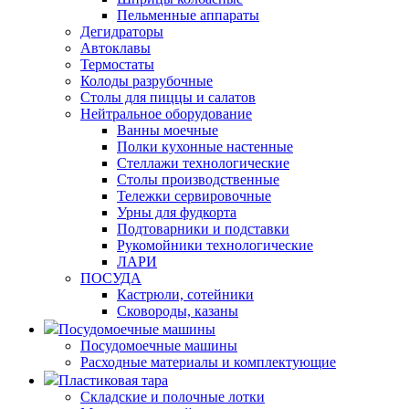
Пельменные аппараты
Дегидраторы
Автоклавы
Термостаты
Колоды разрубочные
Столы для пиццы и салатов
Нейтральное оборудование
Ванны моечные
Полки кухонные настенные
Стеллажи технологические
Столы производственные
Тележки сервировочные
Урны для фудкорта
Подтоварники и подставки
Рукомойники технологические
ЛАРИ
ПОСУДА
Кастрюли, сотейники
Сковороды, казаны
Посудомоечные машины
Посудомоечные машины
Расходные материалы и комплектующие
Пластиковая тара
Складские и полочные лотки