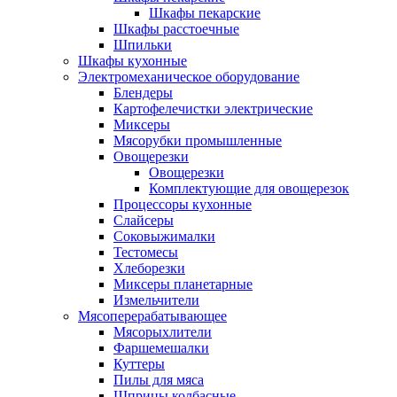
Шкафы пекарские
Шкафы расстоечные
Шпильки
Шкафы кухонные
Электромеханическое оборудование
Блендеры
Картофелечистки электрические
Миксеры
Мясорубки промышленные
Овощерезки
Овощерезки
Комплектующие для овощерезок
Процессоры кухонные
Слайсеры
Соковыжималки
Тестомесы
Хлеборезки
Миксеры планетарные
Измельчители
Мясоперерабатывающее
Мясорыхлители
Фаршемешалки
Куттеры
Пилы для мяса
Шприцы колбасные