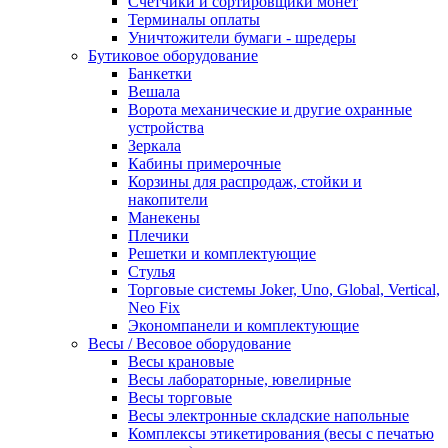
Счетчики и сортировщики монет
Терминалы оплаты
Уничтожители бумаги - шредеры
Бутиковое оборудование
Банкетки
Вешала
Ворота механические и другие охранные
устройства
Зеркала
Кабины примерочные
Корзины для распродаж, стойки и
накопители
Манекены
Плечики
Решетки и комплектующие
Стулья
Торговые системы Joker, Uno, Global, Vertical,
Neo Fix
Экономпанели и комплектующие
Весы / Весовое оборудование
Весы крановые
Весы лабораторные, ювелирные
Весы торговые
Весы электронные складские напольные
Комплексы этикетирования (весы с печатью