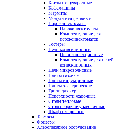
Котлы пищеварочные
Кофемашины
Мармиты
Модули нейтральные
Пароконвектоматы
Пароконвектоматы
Комплектующие для
пароконвектоматов
Тостеры
Печи конвекционные
Печи конвекционные
Комплектующие для печей
конвекционных
Печи микроволновые
Плиты газовые
Плиты индукционные
Плиты электрические
Грили для кур
Поверхности жарочные
Столы тепловые
Столы горячие упаковочные
Шкафы жарочные
Термосы
Фризеры
Хлебопекарное оборудование