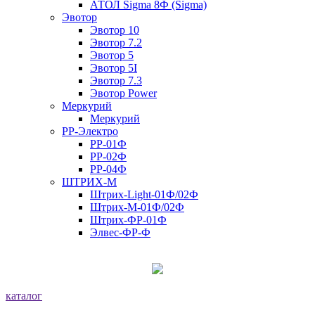
АТОЛ Sigma 8Ф (Sigma)
Эвотор
Эвотор 10
Эвотор 7.2
Эвотор 5
Эвотор 5I
Эвотор 7.3
Эвотор Power
Меркурий
Меркурий
РР-Электро
РР-01Ф
РР-02Ф
РР-04Ф
ШТРИХ-М
Штрих-Light-01Ф/02Ф
Штрих-М-01Ф/02Ф
Штрих-ФР-01Ф
Элвес-ФР-Ф
каталог