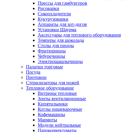
Прессы для гамбургеров
Рисоварки
Сокоохладители
Кукурузоварки
Аппараты для хот-догов
Установки Шаурма
Аксессуары для теплового оборудования
Темперы для шоколада
Столы для пиццы
Фритюрницы
Чебуречницы
Электрошашлычницы
Палатки торговые
Посуда
Противни
Стерилизаторы для ножей
Тепловое оборудование
Витрины тепловые
Зонты вентиляционные
Кипятильники
Котлы пищеварочные
Кофемашины
Мармиты
Модули нейтральные
Пароконвектоматы