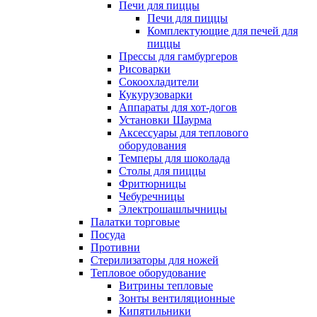
Печи для пиццы
Печи для пиццы
Комплектующие для печей для
пиццы
Прессы для гамбургеров
Рисоварки
Сокоохладители
Кукурузоварки
Аппараты для хот-догов
Установки Шаурма
Аксессуары для теплового
оборудования
Темперы для шоколада
Столы для пиццы
Фритюрницы
Чебуречницы
Электрошашлычницы
Палатки торговые
Посуда
Противни
Стерилизаторы для ножей
Тепловое оборудование
Витрины тепловые
Зонты вентиляционные
Кипятильники