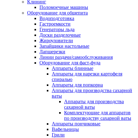
Клининг
Поломоечные машины
Оборудование для общепита
Водоподготовка
Гастроемкости
Генераторы льда
Доски разделочные
Жироуловители
Запайщики настольные
Лапшерезки
Линии раздачи/самообслуживания
Оборудование для фаст-фуда
Аппараты блинные
Аппараты для нарезки картофеля
спиралью
Аппараты для попкорна
Аппараты для производства сахарной
ваты
Аппараты для производства
сахарной ваты
Комплектующие для аппаратов
по производству сахарной ваты
Аппараты пончиковые
Вафельницы
Грили