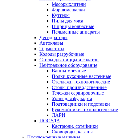
Мясорыхлители
Фаршемешалки
Куттеры
Пилы для мяса
Шприцы колбасные
Пельменные аппараты
Дегидраторы
Автоклавы
Термостаты
Колоды разрубочные
Столы для пиццы и салатов
Нейтральное оборудование
Ванны моечные
Полки кухонные настенные
Стеллажи технологические
Столы производственные
Тележки сервировочные
Урны для фудкорта
Подтоварники и подставки
Рукомойники технологические
ЛАРИ
ПОСУДА
Кастрюли, сотейники
Сковороды, казаны
Посудомоечные машины