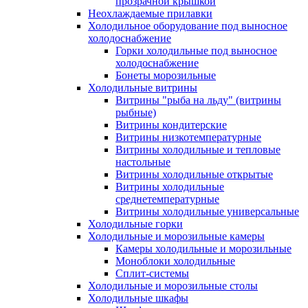
прозрачной крышкой
Неохлаждаемые прилавки
Холодильное оборудование под выносное
холодоснабжение
Горки холодильные под выносное
холодоснабжение
Бонеты морозильные
Холодильные витрины
Витрины "рыба на льду" (витрины
рыбные)
Витрины кондитерские
Витрины низкотемпературные
Витрины холодильные и тепловые
настольные
Витрины холодильные открытые
Витрины холодильные
среднетемпературные
Витрины холодильные универсальные
Холодильные горки
Холодильные и морозильные камеры
Камеры холодильные и морозильные
Моноблоки холодильные
Сплит-системы
Холодильные и морозильные столы
Холодильные шкафы