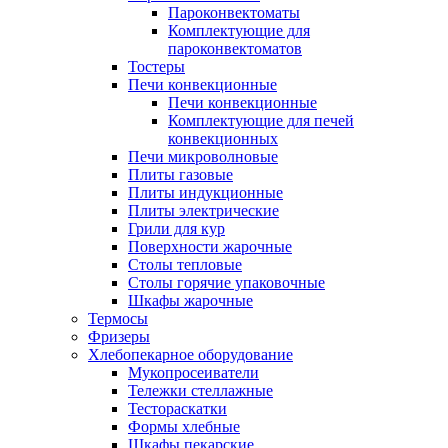
Пароконвектоматы
Комплектующие для
пароконвектоматов
Тостеры
Печи конвекционные
Печи конвекционные
Комплектующие для печей
конвекционных
Печи микроволновые
Плиты газовые
Плиты индукционные
Плиты электрические
Грили для кур
Поверхности жарочные
Столы тепловые
Столы горячие упаковочные
Шкафы жарочные
Термосы
Фризеры
Хлебопекарное оборудование
Мукопросеиватели
Тележки стеллажные
Тестораскатки
Формы хлебные
Шкафы пекарские