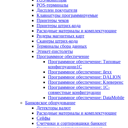
POS-терминалы
Дисплеи покупателя
Клавиатуры программируемые
Принтеры чеков
Принтеры штрих-кода
Расходные материалы и комплектующие
Ридеры магнитных карт
Сканеры штрих-кода
Терминалы сбора данных
Этикет-пистолеты
Программное обеспечение
Программное обеспечение: Типовые
конфигруации1С
Программное обеспечение: ilexx
Программное обеспечение: DALION
Программное обеспечение: Клеверенс
Программное обеспечение: 1С-
совместные конфигруации
Программное обеспечение: DataMobile
Банковское оборудование
Детекторы валют
Расходные материалы и комплектующие
Сейфы
Счетчики и сортировщики банкнот