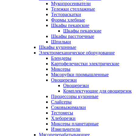
Мукопросеиватели
Тележки стеллажные
Тестораскатки
Формы хлебные
Шкафы пекарские
Шкафы пекарские
Шкафы расстоечные
Шпильки
Шкафы кухонные
Электромеханическое оборудование
Блендеры
Картофелечистки электрические
Миксеры
Мясорубки промышленные
Овощерезки
Овощерезки
Комплектующие для овощерезок
Процессоры кухонные
Слайсеры
Соковыжималки
Тестомесы
Хлеборезки
Миксеры планетарные
Измельчители
Мясоперерабатывающее