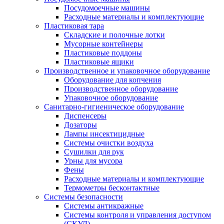
Посудомоечные машины
Расходные материалы и комплектующие
Пластиковая тара
Складские и полочные лотки
Мусорные контейнеры
Пластиковые поддоны
Пластиковые ящики
Производственное и упаковочное оборудование
Оборудование для копчения
Производственное оборудование
Упаковочное оборудование
Санитарно-гигиеническое оборудование
Диспенсеры
Дозаторы
Лампы инсектицидные
Системы очистки воздуха
Сушилки для рук
Урны для мусора
Фены
Расходные материалы и комплектующие
Термометры бесконтактные
Системы безопасности
Системы антикражные
Системы контроля и управления доступом
(СКУД)