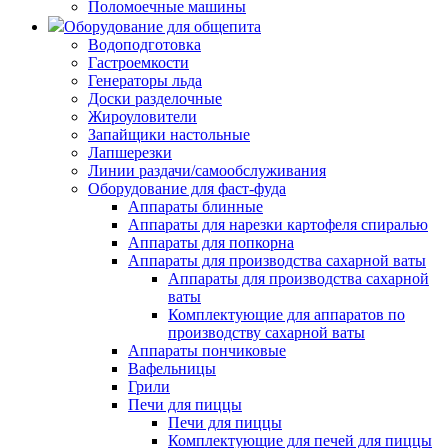
Поломоечные машины
Оборудование для общепита
Водоподготовка
Гастроемкости
Генераторы льда
Доски разделочные
Жироуловители
Запайщики настольные
Лапшерезки
Линии раздачи/самообслуживания
Оборудование для фаст-фуда
Аппараты блинные
Аппараты для нарезки картофеля спиралью
Аппараты для попкорна
Аппараты для производства сахарной ваты
Аппараты для производства сахарной
ваты
Комплектующие для аппаратов по
производству сахарной ваты
Аппараты пончиковые
Вафельницы
Грили
Печи для пиццы
Печи для пиццы
Комплектующие для печей для пиццы