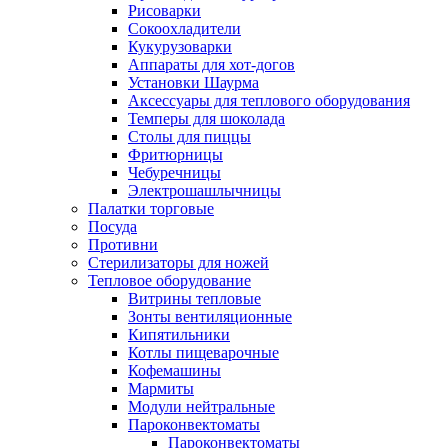
Рисоварки
Сокоохладители
Кукурузоварки
Аппараты для хот-догов
Установки Шаурма
Аксессуары для теплового оборудования
Темперы для шоколада
Столы для пиццы
Фритюрницы
Чебуречницы
Электрошашлычницы
Палатки торговые
Посуда
Противни
Стерилизаторы для ножей
Тепловое оборудование
Витрины тепловые
Зонты вентиляционные
Кипятильники
Котлы пищеварочные
Кофемашины
Мармиты
Модули нейтральные
Пароконвектоматы
Пароконвектоматы