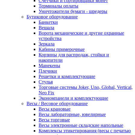
Счетчики и сортировщики монет
Терминалы оплаты
Уничтожители бумаги - шредеры
Бутиковое оборудование
Банкетки
Вешала
Ворота механические и другие охранные
устройства
Зеркала
Кабины примерочные
Корзины для распродаж, стойки и
накопители
Манекены
Плечики
Решетки и комплектующие
Стулья
Торговые системы Joker, Uno, Global, Vertical,
Neo Fix
Экономпанели и комплектующие
Весы / Весовое оборудование
Весы крановые
Весы лабораторные, ювелирные
Весы торговые
Весы электронные складские напольные
Комплексы этикетирования (весы с печатью