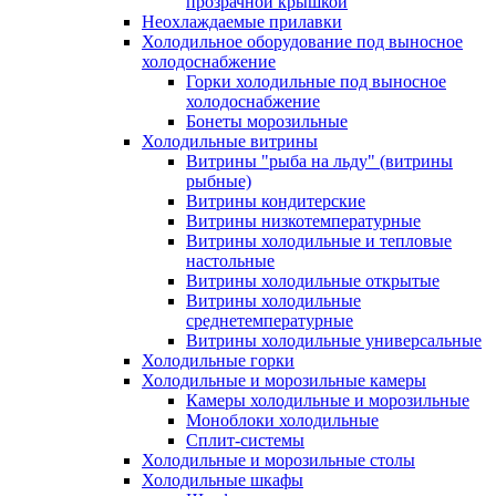
прозрачной крышкой
Неохлаждаемые прилавки
Холодильное оборудование под выносное
холодоснабжение
Горки холодильные под выносное
холодоснабжение
Бонеты морозильные
Холодильные витрины
Витрины "рыба на льду" (витрины
рыбные)
Витрины кондитерские
Витрины низкотемпературные
Витрины холодильные и тепловые
настольные
Витрины холодильные открытые
Витрины холодильные
среднетемпературные
Витрины холодильные универсальные
Холодильные горки
Холодильные и морозильные камеры
Камеры холодильные и морозильные
Моноблоки холодильные
Сплит-системы
Холодильные и морозильные столы
Холодильные шкафы