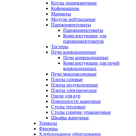
Котлы пищеварочные
Кофемашины
Мармиты
Модули нейтральные
Пароконвектоматы
Пароконвектоматы
Комплектующие для
пароконвектоматов
Тостеры
Печи конвекционные
Печи конвекционные
Комплектующие для печей
конвекционных
Печи микроволновые
Плиты газовые
Плиты индукционные
Плиты электрические
Грили для кур
Поверхности жарочные
Столы тепловые
Столы горячие упаковочные
Шкафы жарочные
Термосы
Фризеры
Хлебопекарное оборудование