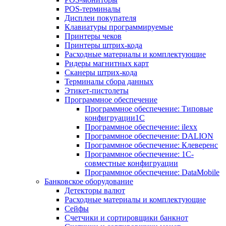
POS-терминалы
Дисплеи покупателя
Клавиатуры программируемые
Принтеры чеков
Принтеры штрих-кода
Расходные материалы и комплектующие
Ридеры магнитных карт
Сканеры штрих-кода
Терминалы сбора данных
Этикет-пистолеты
Программное обеспечение
Программное обеспечение: Типовые
конфигруации1С
Программное обеспечение: ilexx
Программное обеспечение: DALION
Программное обеспечение: Клеверенс
Программное обеспечение: 1С-
совместные конфигруации
Программное обеспечение: DataMobile
Банковское оборудование
Детекторы валют
Расходные материалы и комплектующие
Сейфы
Счетчики и сортировщики банкнот