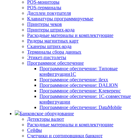
POS-мониторы
POS-терминалы
Дисплеи покупателя
Клавиатуры программируемые
Принтеры чеков
Принтеры штрих-кода
Расходные материалы и комплектующие
Ридеры магнитных карт
Сканеры штрих-кода
Терминалы сбора данных
Этикет-пистолеты
Программное обеспечение
Программное обеспечение: Типовые
конфигруации1С
Программное обеспечение: ilexx
Программное обеспечение: DALION
Программное обеспечение: Клеверенс
Программное обеспечение: 1С-совместные
конфигруации
Программное обеспечение: DataMobile
Банковское оборудование
Детекторы валют
Расходные материалы и комплектующие
Сейфы
Счетчики и сортировщики банкнот