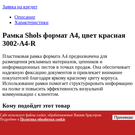
Заявка на кредит
Описание
Характеристики
Рамка Shols формат А4, цвет красная
3002-A4-R
Пластиковая рамка формата А4 предназначена для
размещения рекламных материалов, ценников и
информационных листов в точках продаж. Она обеспечивает
надежную фиксацию документов и привлекает внимание
покупателей благодаря яркому красному цвету корпуса.
Использование рамки помогает структурировать информацию
на полке и повысить эффективность визуальной
коммуникации с клиентом.
Кому подойдет этот товар
Сайт использует файлы cookie, обрабатываемые Вашим браузером.
Торговые представители и мерчандайзеры для
Принимаю
Подробнее в
Политике обработки cookie
.
оформления витрин и стеллажей
Владельцы розничных магазинов, аптек и
супермаркетов для демонстрации акций и скидок