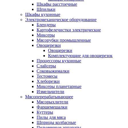
Шкафы расстоечные
Шпильки
Шкафы кухонные
Электромеханическое оборудование
Блендеры
Картофелечистки электрические
Миксеры
Мясорубки промышленные
Овощерезки
Овощерезки
Комплектующие для овощерезок
Процессоры кухонные
Слайсеры
Соковыжималки
Тестомесы
Хлеборезки
Миксеры планетарные
Измельчители
Мясоперерабатывающее
Мясорыхлители
Фаршемешалки
Куттеры
Пилы для мяса
Шприцы колбасные
Пельменные аппараты