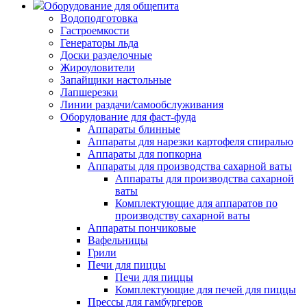
Оборудование для общепита
Водоподготовка
Гастроемкости
Генераторы льда
Доски разделочные
Жироуловители
Запайщики настольные
Лапшерезки
Линии раздачи/самообслуживания
Оборудование для фаст-фуда
Аппараты блинные
Аппараты для нарезки картофеля спиралью
Аппараты для попкорна
Аппараты для производства сахарной ваты
Аппараты для производства сахарной
ваты
Комплектующие для аппаратов по
производству сахарной ваты
Аппараты пончиковые
Вафельницы
Грили
Печи для пиццы
Печи для пиццы
Комплектующие для печей для пиццы
Прессы для гамбургеров