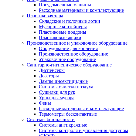
Посудомоечные машины
Расходные материалы и комплектующие
Пластиковая тара
Складские и полочные лотки
Мусорные контейнеры
Пластиковые поддоны
Пластиковые ящики
Производственное и упаковочное оборудование
Оборудование для копчения
Производственное оборудование
Упаковочное оборудование
Санитарно-гигиеническое оборудование
Диспенсеры
Дозаторы
Лампы инсектицидные
Системы очистки воздуха
Сушилки для рук
Урны для мусора
Фены
Расходные материалы и комплектующие
Термометры бесконтактные
Системы безопасности
Системы антикражные
Системы контроля и управления доступом
(СКУД)