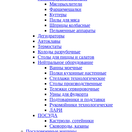
Мясорыхлители
Фаршемешалки
Куттеры
Пилы для мяса
Шприцы колбасные
Пельменные аппараты
Дегидраторы
Автоклавы
Термостаты
Колоды разрубочные
Столы для пиццы и салатов
Нейтральное оборудование
Ванны моечные
Полки кухонные настенные
Стеллажи технологические
Столы производственные
Тележки сервировочные
Урны для фудкорта
Подтоварники и подставки
Рукомойники технологические
ЛАРИ
ПОСУДА
Кастрюли, сотейники
Сковороды, казаны
Посудомоечные машины