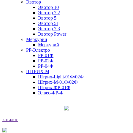
Эвотор
Эвотор 10
Эвотор 7.2
Эвотор 5
Эвотор 5I
Эвотор 7.3
Эвотор Power
Меркурий
Меркурий
РР-Электро
РР-01Ф
РР-02Ф
РР-04Ф
ШТРИХ-М
Штрих-Light-01Ф/02Ф
Штрих-М-01Ф/02Ф
Штрих-ФР-01Ф
Элвес-ФР-Ф
каталог