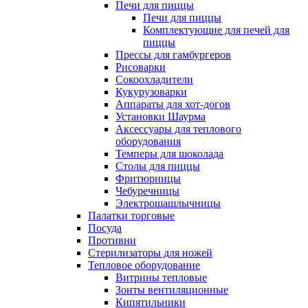
Печи для пиццы
Печи для пиццы
Комплектующие для печей для
пиццы
Прессы для гамбургеров
Рисоварки
Сокоохладители
Кукурузоварки
Аппараты для хот-догов
Установки Шаурма
Аксессуары для теплового
оборудования
Темперы для шоколада
Столы для пиццы
Фритюрницы
Чебуречницы
Электрошашлычницы
Палатки торговые
Посуда
Противни
Стерилизаторы для ножей
Тепловое оборудование
Витрины тепловые
Зонты вентиляционные
Кипятильники