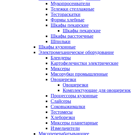
Мукопросеиватели
Тележки стеллажные
Тестораскатки
Формы хлебные
Шкафы пекарские
Шкафы пекарские
Шкафы расстоечные
Шпильки
Шкафы кухонные
Электромеханическое оборудование
Блендеры
Картофелечистки электрические
Миксеры
Мясорубки промышленные
Овощерезки
Овощерезки
Комплектующие для овощерезок
Процессоры кухонные
Слайсеры
Соковыжималки
Тестомесы
Хлеборезки
Миксеры планетарные
Измельчители
Мясоперерабатывающее