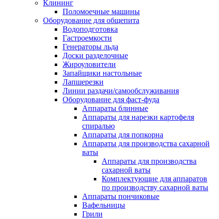
Клининг
Поломоечные машины
Оборудование для общепита
Водоподготовка
Гастроемкости
Генераторы льда
Доски разделочные
Жироуловители
Запайщики настольные
Лапшерезки
Линии раздачи/самообслуживания
Оборудование для фаст-фуда
Аппараты блинные
Аппараты для нарезки картофеля
спиралью
Аппараты для попкорна
Аппараты для производства сахарной
ваты
Аппараты для производства
сахарной ваты
Комплектующие для аппаратов
по производству сахарной ваты
Аппараты пончиковые
Вафельницы
Грили