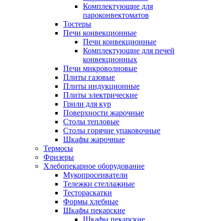
Комплектующие для
пароконвектоматов
Тостеры
Печи конвекционные
Печи конвекционные
Комплектующие для печей
конвекционных
Печи микроволновые
Плиты газовые
Плиты индукционные
Плиты электрические
Грили для кур
Поверхности жарочные
Столы тепловые
Столы горячие упаковочные
Шкафы жарочные
Термосы
Фризеры
Хлебопекарное оборудование
Мукопросеиватели
Тележки стеллажные
Тестораскатки
Формы хлебные
Шкафы пекарские
Шкафы пекарские