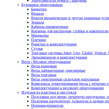
Уничтожители бумаги - шредеры
Бутиковое оборудование
Банкетки
Вешала
Ворота механические и другие охранные устр
Зеркала
Кабины примерочные
Корзины для распродаж, стойки и накопители
Манекены
Плечики
Решетки и комплектующие
Стулья
Торговые системы Joker, Uno, Global, Vertical,
Экономпанели и комплектующие
Весы / Весовое оборудование
Весы крановые
Весы лабораторные, ювелирные
Весы торговые
Весы электронные складские напольные
Комплексы этикетирования (весы с печатью э
Комплектующие к весовому оборудованию
Изделия из пластика и оргстекла
Подставки под меню, печатную продукцию, 
Полочные разделители, толкатели и задние о
Ценникодержатели