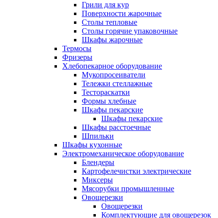
Грили для кур
Поверхности жарочные
Столы тепловые
Столы горячие упаковочные
Шкафы жарочные
Термосы
Фризеры
Хлебопекарное оборудование
Мукопросеиватели
Тележки стеллажные
Тестораскатки
Формы хлебные
Шкафы пекарские
Шкафы пекарские
Шкафы расстоечные
Шпильки
Шкафы кухонные
Электромеханическое оборудование
Блендеры
Картофелечистки электрические
Миксеры
Мясорубки промышленные
Овощерезки
Овощерезки
Комплектующие для овощерезок