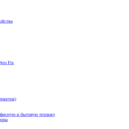
ойства
 Neo Fix
тикеток)
офисную и бытовую технику
поры