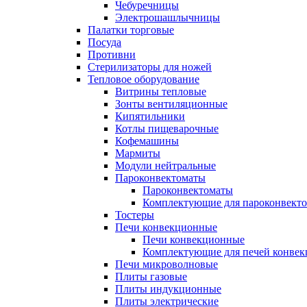
Чебуречницы
Электрошашлычницы
Палатки торговые
Посуда
Противни
Стерилизаторы для ножей
Тепловое оборудование
Витрины тепловые
Зонты вентиляционные
Кипятильники
Котлы пищеварочные
Кофемашины
Мармиты
Модули нейтральные
Пароконвектоматы
Пароконвектоматы
Комплектующие для пароконвекто
Тостеры
Печи конвекционные
Печи конвекционные
Комплектующие для печей конве
Печи микроволновые
Плиты газовые
Плиты индукционные
Плиты электрические