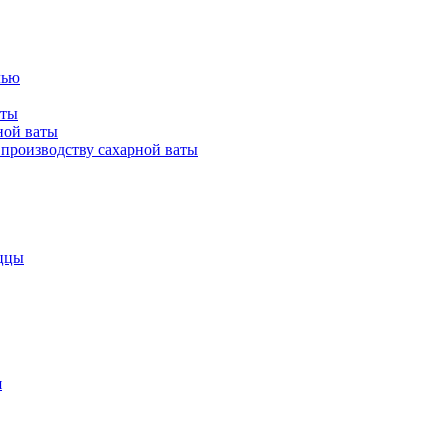
лью
аты
ной ваты
производству сахарной ваты
ццы
я