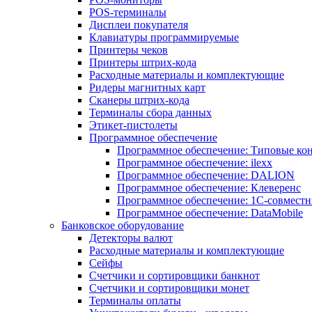
POS-терминалы
Дисплеи покупателя
Клавиатуры программируемые
Принтеры чеков
Принтеры штрих-кода
Расходные материалы и комплектующие
Ридеры магнитных карт
Сканеры штрих-кода
Терминалы сбора данных
Этикет-пистолеты
Программное обеспечение
Программное обеспечение: Типовые к
Программное обеспечение: ilexx
Программное обеспечение: DALION
Программное обеспечение: Клеверенс
Программное обеспечение: 1С-совмест
Программное обеспечение: DataMobile
Банковское оборудование
Детекторы валют
Расходные материалы и комплектующие
Сейфы
Счетчики и сортировщики банкнот
Счетчики и сортировщики монет
Терминалы оплаты