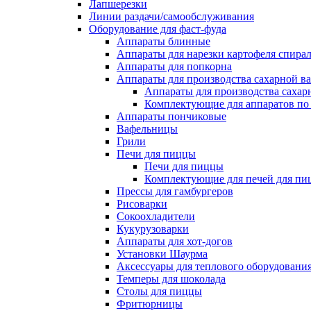
Лапшерезки
Линии раздачи/самообслуживания
Оборудование для фаст-фуда
Аппараты блинные
Аппараты для нарезки картофеля спира
Аппараты для попкорна
Аппараты для производства сахарной в
Аппараты для производства сахар
Комплектующие для аппаратов по 
Аппараты пончиковые
Вафельницы
Грили
Печи для пиццы
Печи для пиццы
Комплектующие для печей для пи
Прессы для гамбургеров
Рисоварки
Сокоохладители
Кукурузоварки
Аппараты для хот-догов
Установки Шаурма
Аксессуары для теплового оборудовани
Темперы для шоколада
Столы для пиццы
Фритюрницы