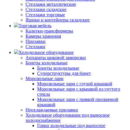
Стеллажи металлические
Стеллажи складские
Стеллажи торговые
Ящики и контейнеры складские
Торговая мебель
Калитки-трансформеры
Камеры хранения
Прилавки
Стеллажи
Холодильное оборудование
Аппараты шоковой заморозки
Бонеты холодильные
Бонеты холодильные
Суперструктуры для бонет
Морозильные лари
Морозильные лари с глухой крышкой
Морозильные лари с крышкой из гнутого
стекла
Морозильные лари с прямой прозрачной
крышкой
Неохлаждаемые прилавки
Холодильное оборудование под выносное
холодоснабжение
Горки холодильные под выносное