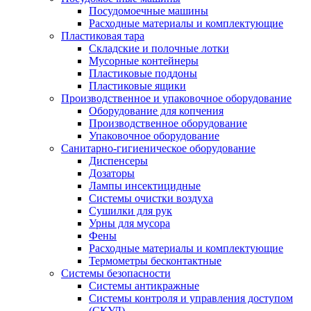
Посудомоечные машины
Расходные материалы и комплектующие
Пластиковая тара
Складские и полочные лотки
Мусорные контейнеры
Пластиковые поддоны
Пластиковые ящики
Производственное и упаковочное оборудование
Оборудование для копчения
Производственное оборудование
Упаковочное оборудование
Санитарно-гигиеническое оборудование
Диспенсеры
Дозаторы
Лампы инсектицидные
Системы очистки воздуха
Сушилки для рук
Урны для мусора
Фены
Расходные материалы и комплектующие
Термометры бесконтактные
Системы безопасности
Системы антикражные
Системы контроля и управления доступом
(СКУД)