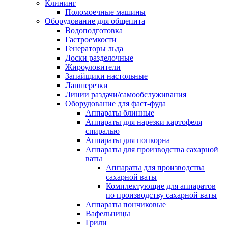
Клининг
Поломоечные машины
Оборудование для общепита
Водоподготовка
Гастроемкости
Генераторы льда
Доски разделочные
Жироуловители
Запайщики настольные
Лапшерезки
Линии раздачи/самообслуживания
Оборудование для фаст-фуда
Аппараты блинные
Аппараты для нарезки картофеля
спиралью
Аппараты для попкорна
Аппараты для производства сахарной
ваты
Аппараты для производства
сахарной ваты
Комплектующие для аппаратов
по производству сахарной ваты
Аппараты пончиковые
Вафельницы
Грили