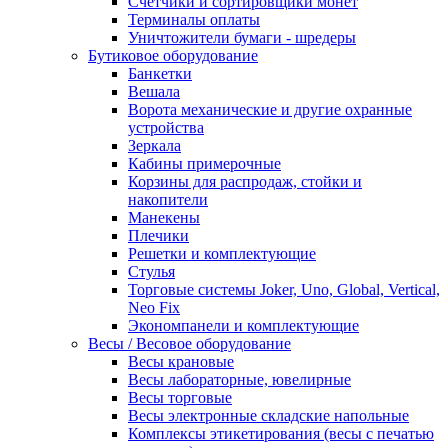
Счетчики и сортировщики монет
Терминалы оплаты
Уничтожители бумаги - шредеры
Бутиковое оборудование
Банкетки
Вешала
Ворота механические и другие охранные
устройства
Зеркала
Кабины примерочные
Корзины для распродаж, стойки и
накопители
Манекены
Плечики
Решетки и комплектующие
Стулья
Торговые системы Joker, Uno, Global, Vertical,
Neo Fix
Экономпанели и комплектующие
Весы / Весовое оборудование
Весы крановые
Весы лабораторные, ювелирные
Весы торговые
Весы электронные складские напольные
Комплексы этикетирования (весы с печатью