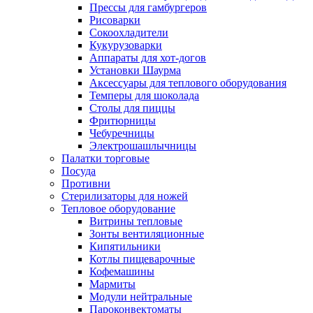
Прессы для гамбургеров
Рисоварки
Сокоохладители
Кукурузоварки
Аппараты для хот-догов
Установки Шаурма
Аксессуары для теплового оборудования
Темперы для шоколада
Столы для пиццы
Фритюрницы
Чебуречницы
Электрошашлычницы
Палатки торговые
Посуда
Противни
Стерилизаторы для ножей
Тепловое оборудование
Витрины тепловые
Зонты вентиляционные
Кипятильники
Котлы пищеварочные
Кофемашины
Мармиты
Модули нейтральные
Пароконвектоматы