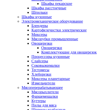
Шкафы пекарские
Шкафы расстоечные
Шпильки
Шкафы кухонные
Электромеханическое оборудование
Блендеры
Картофелечистки электрические
Миксеры
Мясорубки промышленные
Овощерезки
Овощерезки
Комплектующие для овощерезок
Процессоры кухонные
Слайсеры
Соковыжималки
Тестомесы
Хлеборезки
Миксеры планетарные
Измельчители
Мясоперерабатывающее
Мясорыхлители
Фаршемешалки
Куттеры
Пилы для мяса
Шприцы колбасные