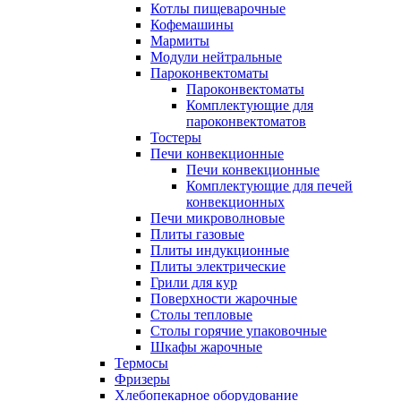
Котлы пищеварочные
Кофемашины
Мармиты
Модули нейтральные
Пароконвектоматы
Пароконвектоматы
Комплектующие для
пароконвектоматов
Тостеры
Печи конвекционные
Печи конвекционные
Комплектующие для печей
конвекционных
Печи микроволновые
Плиты газовые
Плиты индукционные
Плиты электрические
Грили для кур
Поверхности жарочные
Столы тепловые
Столы горячие упаковочные
Шкафы жарочные
Термосы
Фризеры
Хлебопекарное оборудование