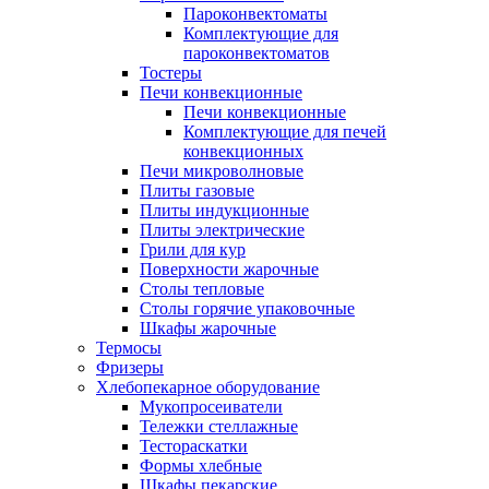
Пароконвектоматы
Комплектующие для
пароконвектоматов
Тостеры
Печи конвекционные
Печи конвекционные
Комплектующие для печей
конвекционных
Печи микроволновые
Плиты газовые
Плиты индукционные
Плиты электрические
Грили для кур
Поверхности жарочные
Столы тепловые
Столы горячие упаковочные
Шкафы жарочные
Термосы
Фризеры
Хлебопекарное оборудование
Мукопросеиватели
Тележки стеллажные
Тестораскатки
Формы хлебные
Шкафы пекарские