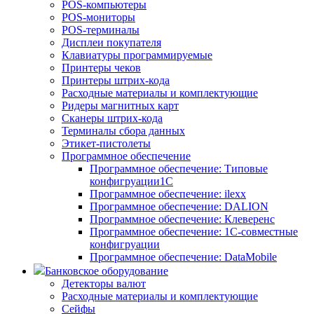
POS-компьютеры
POS-мониторы
POS-терминалы
Дисплеи покупателя
Клавиатуры программируемые
Принтеры чеков
Принтеры штрих-кода
Расходные материалы и комплектующие
Ридеры магнитных карт
Сканеры штрих-кода
Терминалы сбора данных
Этикет-пистолеты
Программное обеспечение
Программное обеспечение: Типовые
конфигруации1С
Программное обеспечение: ilexx
Программное обеспечение: DALION
Программное обеспечение: Клеверенс
Программное обеспечение: 1С-совместные
конфигруации
Программное обеспечение: DataMobile
Банковское оборудование
Детекторы валют
Расходные материалы и комплектующие
Сейфы