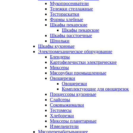
Мукопросеиватели
Тележки стеллажные
Тестораскатки
Формы хлебные
Шкафы пекарские
Шкафы пекарские
Шкафы расстоечные
Шпильки
Шкафы кухонные
Электромеханическое оборудование
Блендеры
Картофелечистки электрические
Миксеры
Мясорубки промышленные
Овощерезки
Овощерезки
Комплектующие для овощерезок
Процессоры кухонные
Слайсеры
Соковыжималки
Тестомесы
Хлеборезки
Миксеры планетарные
Измельчители
Мясоперерабатывающее