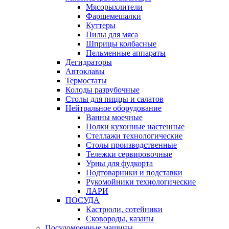
Мясорыхлители
Фаршемешалки
Куттеры
Пилы для мяса
Шприцы колбасные
Пельменные аппараты
Дегидраторы
Автоклавы
Термостаты
Колоды разрубочные
Столы для пиццы и салатов
Нейтральное оборудование
Ванны моечные
Полки кухонные настенные
Стеллажи технологические
Столы производственные
Тележки сервировочные
Урны для фудкорта
Подтоварники и подставки
Рукомойники технологические
ЛАРИ
ПОСУДА
Кастрюли, сотейники
Сковороды, казаны
Посудомоечные машины