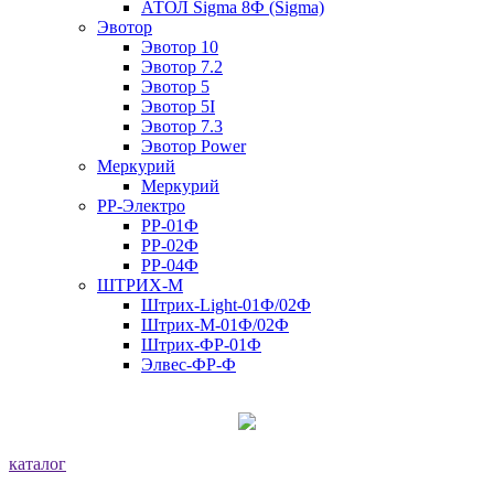
АТОЛ Sigma 8Ф (Sigma)
Эвотор
Эвотор 10
Эвотор 7.2
Эвотор 5
Эвотор 5I
Эвотор 7.3
Эвотор Power
Меркурий
Меркурий
РР-Электро
РР-01Ф
РР-02Ф
РР-04Ф
ШТРИХ-М
Штрих-Light-01Ф/02Ф
Штрих-М-01Ф/02Ф
Штрих-ФР-01Ф
Элвес-ФР-Ф
каталог