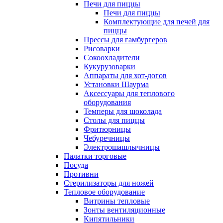
Печи для пиццы
Печи для пиццы
Комплектующие для печей для
пиццы
Прессы для гамбургеров
Рисоварки
Сокоохладители
Кукурузоварки
Аппараты для хот-догов
Установки Шаурма
Аксессуары для теплового
оборудования
Темперы для шоколада
Столы для пиццы
Фритюрницы
Чебуречницы
Электрошашлычницы
Палатки торговые
Посуда
Противни
Стерилизаторы для ножей
Тепловое оборудование
Витрины тепловые
Зонты вентиляционные
Кипятильники