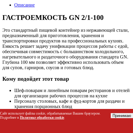
Описание
ГАСТРОЕМКОСТЬ GN 2/1-100
Это стандартный пищевой контейнер из нержавеющей стали,
предназначенный для приготовления, хранения и
транспортировки продуктов на профессиональных кухнях.
Емкость решает задачу унификации процессов работы с едой,
обеспечивая совместимость с большинством холодильного,
нагревательного и раздаточного оборудования стандарта GN.
Глубина 100 мм позволяет эффективно использовать объем
для супов, гарниров, соусов и готовых блюд.
Кому подойдет этот товар
Шеф-поварам и линейным поварам ресторанов и отелей
для организации рабочих процессов на кухне
Персоналу столовых, кафе и фуд-кортов для раздачи и
хранения порционных блюд
Специалистам кейтеринга для безопасной перевозки
Сайт использует файлы cookie, обрабатываемые Вашим браузером.
Принимаю
готовой продукции к месту мероприятия
Подробнее в
Политике обработки cookie
.
Менеджерам магазинов самообслуживания для
выкладки продуктов в холодильные витрины