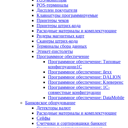
POS-терминалы
Дисплеи покупателя
Клавиатуры программируемые
Принтеры чеков
Принтеры штрих-кода
Расходные материалы и комплектующие
Ридеры магнитных карт
Сканеры штрих-кода
Терминалы сбора данных
Этикет-пистолеты
Программное обеспечение
Программное обеспечение: Типовые
конфигруации1С
Программное обеспечение: ilexx
Программное обеспечение: DALION
Программное обеспечение: Клеверенс
Программное обеспечение: 1С-
совместные конфигруации
Программное обеспечение: DataMobile
Банковское оборудование
Детекторы валют
Расходные материалы и комплектующие
Сейфы
Счетчики и сортировщики банкнот