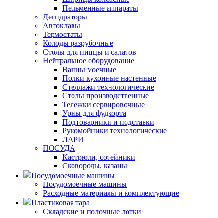
Пельменные аппараты
Дегидраторы
Автоклавы
Термостаты
Колоды разрубочные
Столы для пиццы и салатов
Нейтральное оборудование
Ванны моечные
Полки кухонные настенные
Стеллажи технологические
Столы производственные
Тележки сервировочные
Урны для фудкорта
Подтоварники и подставки
Рукомойники технологические
ЛАРИ
ПОСУДА
Кастрюли, сотейники
Сковороды, казаны
Посудомоечные машины
Посудомоечные машины
Расходные материалы и комплектующие
Пластиковая тара
Складские и полочные лотки