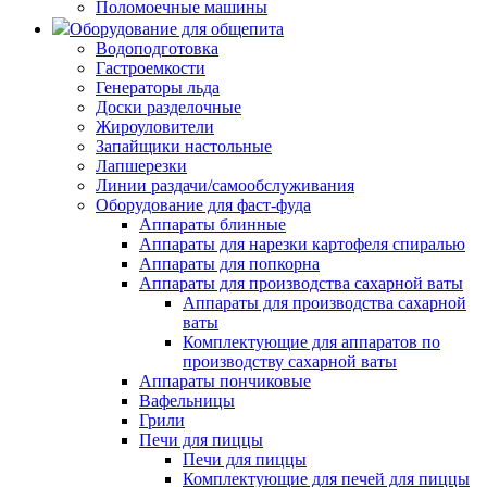
Поломоечные машины
Оборудование для общепита
Водоподготовка
Гастроемкости
Генераторы льда
Доски разделочные
Жироуловители
Запайщики настольные
Лапшерезки
Линии раздачи/самообслуживания
Оборудование для фаст-фуда
Аппараты блинные
Аппараты для нарезки картофеля спиралью
Аппараты для попкорна
Аппараты для производства сахарной ваты
Аппараты для производства сахарной
ваты
Комплектующие для аппаратов по
производству сахарной ваты
Аппараты пончиковые
Вафельницы
Грили
Печи для пиццы
Печи для пиццы
Комплектующие для печей для пиццы