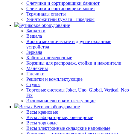
Счетчики и сортировщики банкнот
Счетчики и сортировщики монет
Терминалы оплаты
Уничтожители бумаги - шредеры
Бутиковое оборудование
Банкетки
Вешала
Ворота механические и другие охранные
устройства
Зеркала
Кабины примерочные
Корзины для распродаж, стойки и накопители
Манекены
Плечики
Решетки и комплектующие
Стулья
Торговые системы Joker, Uno, Global, Vertical, Neo
Fix
Экономпанели и комплектующие
Весы / Весовое оборудование
Весы крановые
Весы лабораторные, ювелирные
Весы торговые
Весы электронные складские напольные
Комплексы этикетирования (весы с печатью