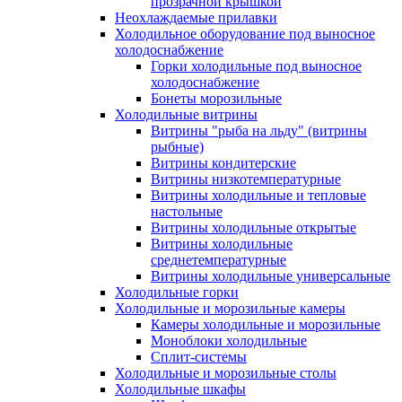
прозрачной крышкой
Неохлаждаемые прилавки
Холодильное оборудование под выносное
холодоснабжение
Горки холодильные под выносное
холодоснабжение
Бонеты морозильные
Холодильные витрины
Витрины "рыба на льду" (витрины
рыбные)
Витрины кондитерские
Витрины низкотемпературные
Витрины холодильные и тепловые
настольные
Витрины холодильные открытые
Витрины холодильные
среднетемпературные
Витрины холодильные универсальные
Холодильные горки
Холодильные и морозильные камеры
Камеры холодильные и морозильные
Моноблоки холодильные
Сплит-системы
Холодильные и морозильные столы
Холодильные шкафы