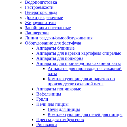
Водоподготовка
Гастроемкости
Генераторы льда
Доски разделочные
Жироуловители
Запайщики настольные
Лапшерезки
Линии раздачи/самообслуживания
Оборудование для фаст-фуда
Аппараты блинные
Аппараты для нарезки картофеля спиралью
Аппараты для попкорна
Аппараты для производства сахарной ваты
Аппараты для производства сахарной
ваты
Комплектующие для аппаратов по
производству сахарной ваты
Аппараты пончиковые
Вафельницы
Грили
Печи для пиццы
Печи для пиццы
Комплектующие для печей для пиццы
Прессы для гамбургеров
Рисоварки