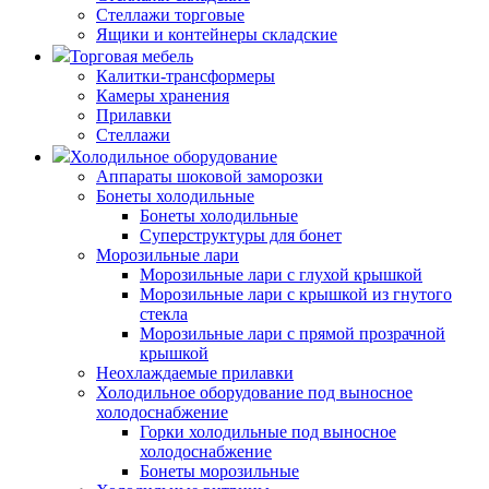
Стеллажи торговые
Ящики и контейнеры складские
Торговая мебель
Калитки-трансформеры
Камеры хранения
Прилавки
Стеллажи
Холодильное оборудование
Аппараты шоковой заморозки
Бонеты холодильные
Бонеты холодильные
Суперструктуры для бонет
Морозильные лари
Морозильные лари с глухой крышкой
Морозильные лари с крышкой из гнутого
стекла
Морозильные лари с прямой прозрачной
крышкой
Неохлаждаемые прилавки
Холодильное оборудование под выносное
холодоснабжение
Горки холодильные под выносное
холодоснабжение
Бонеты морозильные