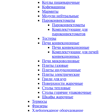
Котлы пищеварочные
Кофемашины
Мармиты
Модули нейтральные
Пароконвектоматы
Пароконвектоматы
Комплектующие для
пароконвектоматов
Тостеры
Печи конвекционные
Печи конвекционные
Комплектующие для печей
конвекционных
Печи микроволновые
Плиты газовые
Плиты индукционные
Плиты электрические
Грили для кур
Поверхности жарочные
Столы тепловые
Столы горячие упаковочные
Шкафы жарочные
Термосы
Фризеры
Хлебопекарное оборудование