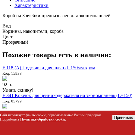
Характеристики
Короб на 3 ячейки предназначен для экономпанелей
Вид
Корзины, накопители, короба
Цвет
Прозрачный
Похожие товары есть в наличии:
F 118 (А) Подставка для шляп d=150мм хром
Код: 15938
92 р.
Узнать скидку!
F 341 Крючок для ценникодержателя на экономпанель (L=150)
Код: 05799
80 р.
Сайт использует файлы cookie, обрабатываемые Вашим браузером.
Принимаю
Узнать скидку!
Подробнее в
Политике обработки cookie
.
F 119 Полка наклонная (330*370мм, хром)
Код: 05812