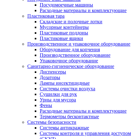
Посудомоечные машины
Расходные материалы и комплектующие
Пластиковая тара
Складские и полочные лотки
Мусорные контейнеры
Пластиковые поддоны
Пластиковые ящики
Производственное и упаковочное оборудование
Оборудование для копчения
Производственное оборудование
Упаковочное оборудование
Санитарно-гигиеническое оборудование
Диспенсеры
Дозаторы
Лампы инсектицидные
Системы очистки воздуха
Сушилки для рук
Урны для мусора
Фены
Расходные материалы и комплектующие
Термометры бесконтактные
Системы безопасности
Системы антикражные
Системы контроля и управления доступом
(СКУД)