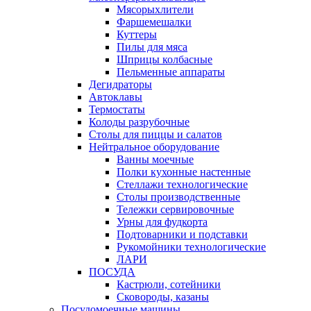
Мясорыхлители
Фаршемешалки
Куттеры
Пилы для мяса
Шприцы колбасные
Пельменные аппараты
Дегидраторы
Автоклавы
Термостаты
Колоды разрубочные
Столы для пиццы и салатов
Нейтральное оборудование
Ванны моечные
Полки кухонные настенные
Стеллажи технологические
Столы производственные
Тележки сервировочные
Урны для фудкорта
Подтоварники и подставки
Рукомойники технологические
ЛАРИ
ПОСУДА
Кастрюли, сотейники
Сковороды, казаны
Посудомоечные машины