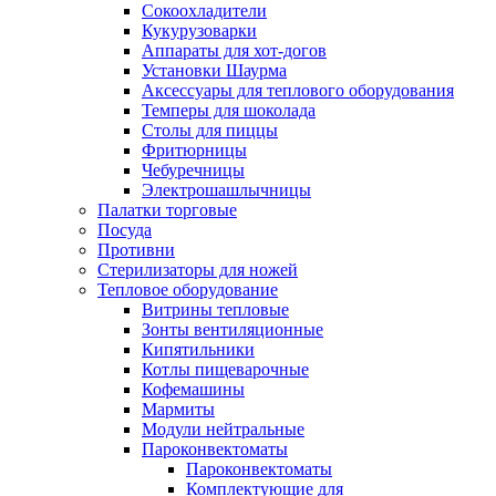
Сокоохладители
Кукурузоварки
Аппараты для хот-догов
Установки Шаурма
Аксессуары для теплового оборудования
Темперы для шоколада
Столы для пиццы
Фритюрницы
Чебуречницы
Электрошашлычницы
Палатки торговые
Посуда
Противни
Стерилизаторы для ножей
Тепловое оборудование
Витрины тепловые
Зонты вентиляционные
Кипятильники
Котлы пищеварочные
Кофемашины
Мармиты
Модули нейтральные
Пароконвектоматы
Пароконвектоматы
Комплектующие для