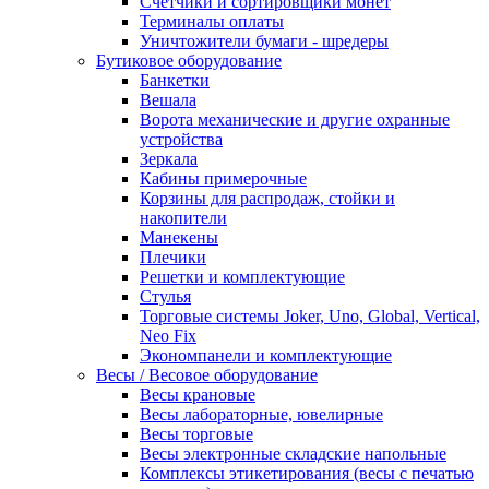
Счетчики и сортировщики монет
Терминалы оплаты
Уничтожители бумаги - шредеры
Бутиковое оборудование
Банкетки
Вешала
Ворота механические и другие охранные
устройства
Зеркала
Кабины примерочные
Корзины для распродаж, стойки и
накопители
Манекены
Плечики
Решетки и комплектующие
Стулья
Торговые системы Joker, Uno, Global, Vertical,
Neo Fix
Экономпанели и комплектующие
Весы / Весовое оборудование
Весы крановые
Весы лабораторные, ювелирные
Весы торговые
Весы электронные складские напольные
Комплексы этикетирования (весы с печатью