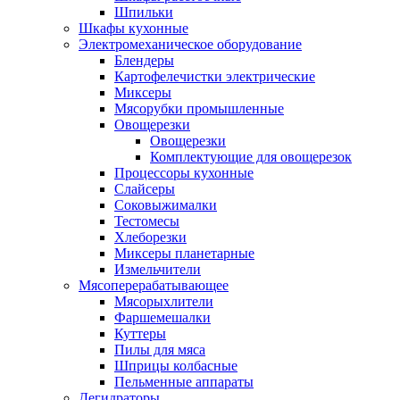
Шпильки
Шкафы кухонные
Электромеханическое оборудование
Блендеры
Картофелечистки электрические
Миксеры
Мясорубки промышленные
Овощерезки
Овощерезки
Комплектующие для овощерезок
Процессоры кухонные
Слайсеры
Соковыжималки
Тестомесы
Хлеборезки
Миксеры планетарные
Измельчители
Мясоперерабатывающее
Мясорыхлители
Фаршемешалки
Куттеры
Пилы для мяса
Шприцы колбасные
Пельменные аппараты
Дегидраторы