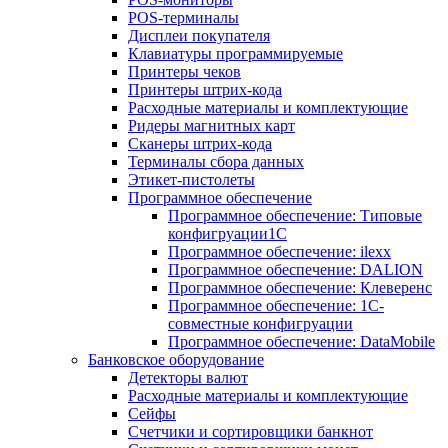
POS-терминалы
Дисплеи покупателя
Клавиатуры программируемые
Принтеры чеков
Принтеры штрих-кода
Расходные материалы и комплектующие
Ридеры магнитных карт
Сканеры штрих-кода
Терминалы сбора данных
Этикет-пистолеты
Программное обеспечение
Программное обеспечение: Типовые
конфигруации1С
Программное обеспечение: ilexx
Программное обеспечение: DALION
Программное обеспечение: Клеверенс
Программное обеспечение: 1С-
совместные конфигруации
Программное обеспечение: DataMobile
Банковское оборудование
Детекторы валют
Расходные материалы и комплектующие
Сейфы
Счетчики и сортировщики банкнот