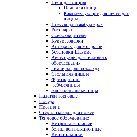
Печи для пиццы
Печи для пиццы
Комплектующие для печей для
пиццы
Прессы для гамбургеров
Рисоварки
Сокоохладители
Кукурузоварки
Аппараты для хот-догов
Установки Шаурма
Аксессуары для теплового
оборудования
Темперы для шоколада
Столы для пиццы
Фритюрницы
Чебуречницы
Электрошашлычницы
Палатки торговые
Посуда
Противни
Стерилизаторы для ножей
Тепловое оборудование
Витрины тепловые
Зонты вентиляционные
Кипятильники