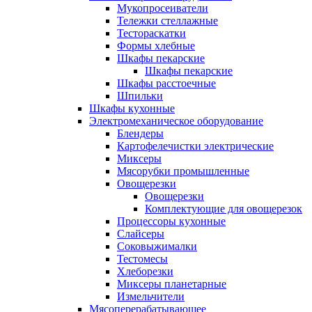
Мукопросеиватели
Тележки стеллажные
Тестораскатки
Формы хлебные
Шкафы пекарские
Шкафы пекарские
Шкафы расстоечные
Шпильки
Шкафы кухонные
Электромеханическое оборудование
Блендеры
Картофелечистки электрические
Миксеры
Мясорубки промышленные
Овощерезки
Овощерезки
Комплектующие для овощерезок
Процессоры кухонные
Слайсеры
Соковыжималки
Тестомесы
Хлеборезки
Миксеры планетарные
Измельчители
Мясоперерабатывающее