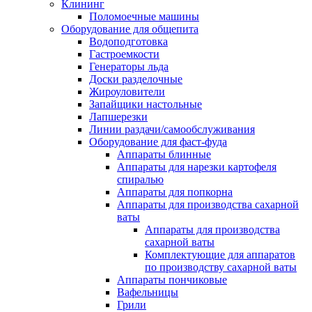
Клининг
Поломоечные машины
Оборудование для общепита
Водоподготовка
Гастроемкости
Генераторы льда
Доски разделочные
Жироуловители
Запайщики настольные
Лапшерезки
Линии раздачи/самообслуживания
Оборудование для фаст-фуда
Аппараты блинные
Аппараты для нарезки картофеля
спиралью
Аппараты для попкорна
Аппараты для производства сахарной
ваты
Аппараты для производства
сахарной ваты
Комплектующие для аппаратов
по производству сахарной ваты
Аппараты пончиковые
Вафельницы
Грили