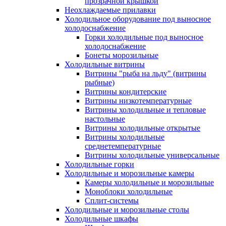
прозрачной крышкой
Неохлаждаемые прилавки
Холодильное оборудование под выносное
холодоснабжение
Горки холодильные под выносное
холодоснабжение
Бонеты морозильные
Холодильные витрины
Витрины "рыба на льду" (витрины
рыбные)
Витрины кондитерские
Витрины низкотемпературные
Витрины холодильные и тепловые
настольные
Витрины холодильные открытые
Витрины холодильные
среднетемпературные
Витрины холодильные универсальные
Холодильные горки
Холодильные и морозильные камеры
Камеры холодильные и морозильные
Моноблоки холодильные
Сплит-системы
Холодильные и морозильные столы
Холодильные шкафы