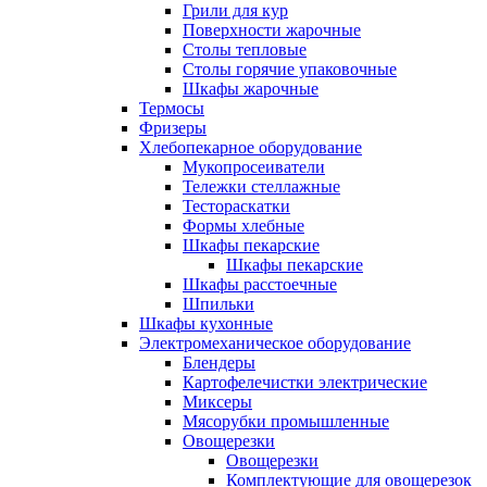
Грили для кур
Поверхности жарочные
Столы тепловые
Столы горячие упаковочные
Шкафы жарочные
Термосы
Фризеры
Хлебопекарное оборудование
Мукопросеиватели
Тележки стеллажные
Тестораскатки
Формы хлебные
Шкафы пекарские
Шкафы пекарские
Шкафы расстоечные
Шпильки
Шкафы кухонные
Электромеханическое оборудование
Блендеры
Картофелечистки электрические
Миксеры
Мясорубки промышленные
Овощерезки
Овощерезки
Комплектующие для овощерезок