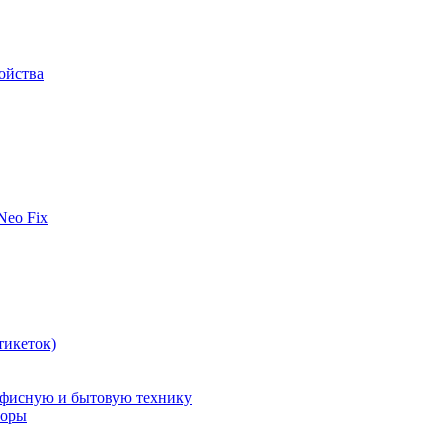
ойства
 Neo Fix
тикеток)
офисную и бытовую технику
поры