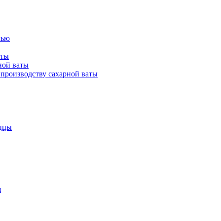
лью
аты
ной ваты
производству сахарной ваты
ццы
я