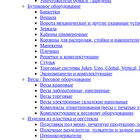
Уничтожители бумаги - шредеры
Бутиковое оборудование
Банкетки
Вешала
Ворота механические и другие охранные устр
Зеркала
Кабины примерочные
Корзины для распродаж, стойки и накопители
Манекены
Плечики
Решетки и комплектующие
Стулья
Торговые системы Joker, Uno, Global, Vertical,
Экономпанели и комплектующие
Весы / Весовое оборудование
Весы крановые
Весы лабораторные, ювелирные
Весы торговые
Весы электронные складские напольные
Комплексы этикетирования (весы с печатью э
Комплектующие к весовому оборудованию
Изделия из пластика и оргстекла
Подставки под меню, печатную продукцию, 
Полочные разделители, толкатели и задние о
Ценникодержатели