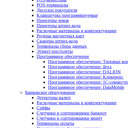
POS-терминалы
Дисплеи покупателя
Клавиатуры программируемые
Принтеры чеков
Принтеры штрих-кода
Расходные материалы и комплектующие
Ридеры магнитных карт
Сканеры штрих-кода
Терминалы сбора данных
Этикет-пистолеты
Программное обеспечение
Программное обеспечение: Типовые к
Программное обеспечение: ilexx
Программное обеспечение: DALION
Программное обеспечение: Клеверенс
Программное обеспечение: 1С-совмест
Программное обеспечение: DataMobile
Банковское оборудование
Детекторы валют
Расходные материалы и комплектующие
Сейфы
Счетчики и сортировщики банкнот
Счетчики и сортировщики монет
Терминалы оплаты