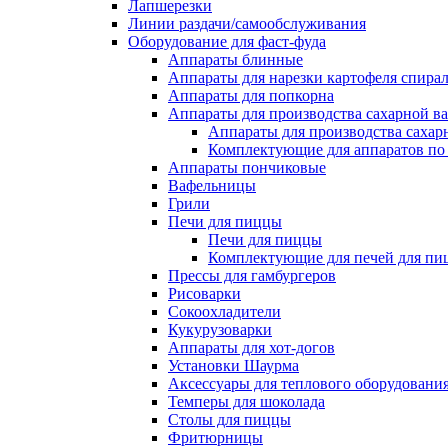
Лапшерезки
Линии раздачи/самообслуживания
Оборудование для фаст-фуда
Аппараты блинные
Аппараты для нарезки картофеля спира
Аппараты для попкорна
Аппараты для производства сахарной в
Аппараты для производства сахар
Комплектующие для аппаратов по 
Аппараты пончиковые
Вафельницы
Грили
Печи для пиццы
Печи для пиццы
Комплектующие для печей для пи
Прессы для гамбургеров
Рисоварки
Сокоохладители
Кукурузоварки
Аппараты для хот-догов
Установки Шаурма
Аксессуары для теплового оборудовани
Темперы для шоколада
Столы для пиццы
Фритюрницы