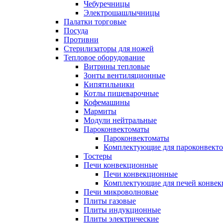
Чебуречницы
Электрошашлычницы
Палатки торговые
Посуда
Противни
Стерилизаторы для ножей
Тепловое оборудование
Витрины тепловые
Зонты вентиляционные
Кипятильники
Котлы пищеварочные
Кофемашины
Мармиты
Модули нейтральные
Пароконвектоматы
Пароконвектоматы
Комплектующие для пароконвекто
Тостеры
Печи конвекционные
Печи конвекционные
Комплектующие для печей конве
Печи микроволновые
Плиты газовые
Плиты индукционные
Плиты электрические