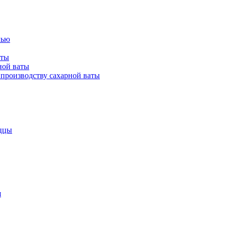
лью
аты
ной ваты
производству сахарной ваты
ццы
я