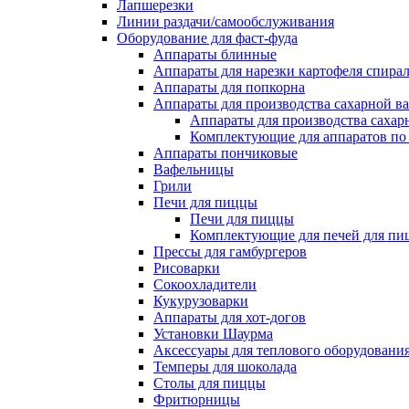
Лапшерезки
Линии раздачи/самообслуживания
Оборудование для фаст-фуда
Аппараты блинные
Аппараты для нарезки картофеля спира
Аппараты для попкорна
Аппараты для производства сахарной в
Аппараты для производства сахар
Комплектующие для аппаратов по 
Аппараты пончиковые
Вафельницы
Грили
Печи для пиццы
Печи для пиццы
Комплектующие для печей для пи
Прессы для гамбургеров
Рисоварки
Сокоохладители
Кукурузоварки
Аппараты для хот-догов
Установки Шаурма
Аксессуары для теплового оборудовани
Темперы для шоколада
Столы для пиццы
Фритюрницы