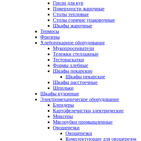
Грили для кур
Поверхности жарочные
Столы тепловые
Столы горячие упаковочные
Шкафы жарочные
Термосы
Фризеры
Хлебопекарное оборудование
Мукопросеиватели
Тележки стеллажные
Тестораскатки
Формы хлебные
Шкафы пекарские
Шкафы пекарские
Шкафы расстоечные
Шпильки
Шкафы кухонные
Электромеханическое оборудование
Блендеры
Картофелечистки электрические
Миксеры
Мясорубки промышленные
Овощерезки
Овощерезки
Комплектующие для овощерезок