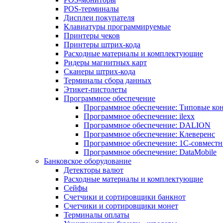
POS-терминалы
Дисплеи покупателя
Клавиатуры программируемые
Принтеры чеков
Принтеры штрих-кода
Расходные материалы и комплектующие
Ридеры магнитных карт
Сканеры штрих-кода
Терминалы сбора данных
Этикет-пистолеты
Программное обеспечение
Программное обеспечение: Типовые к
Программное обеспечение: ilexx
Программное обеспечение: DALION
Программное обеспечение: Клеверенс
Программное обеспечение: 1С-совмест
Программное обеспечение: DataMobile
Банковское оборудование
Детекторы валют
Расходные материалы и комплектующие
Сейфы
Счетчики и сортировщики банкнот
Счетчики и сортировщики монет
Терминалы оплаты