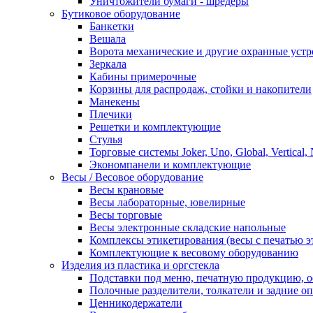
Уничтожители бумаги - шредеры
Бутиковое оборудование
Банкетки
Вешала
Ворота механические и другие охранные устр
Зеркала
Кабины примерочные
Корзины для распродаж, стойки и накопители
Манекены
Плечики
Решетки и комплектующие
Стулья
Торговые системы Joker, Uno, Global, Vertical,
Экономпанели и комплектующие
Весы / Весовое оборудование
Весы крановые
Весы лабораторные, ювелирные
Весы торговые
Весы электронные складские напольные
Комплексы этикетирования (весы с печатью э
Комплектующие к весовому оборудованию
Изделия из пластика и оргстекла
Подставки под меню, печатную продукцию, 
Полочные разделители, толкатели и задние о
Ценникодержатели