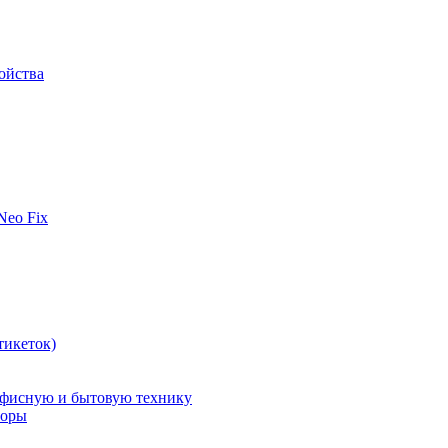
ойства
 Neo Fix
тикеток)
офисную и бытовую технику
поры