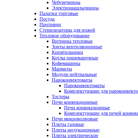
Чебуречницы
Электрошашлычницы
Палатки торговые
Посуда
Противни
Стерилизаторы для ножей
Тепловое оборудование
Витрины тепловые
Зонты вентиляционные
Кипятильники
Котлы пищеварочные
Кофемашины
Мармиты
Модули нейтральные
Пароконвектоматы
Пароконвектоматы
Комплектующие для пароконвекто
Тостеры
Печи конвекционные
Печи конвекционные
Комплектующие для печей конве
Печи микроволновые
Плиты газовые
Плиты индукционные
Плиты электрические