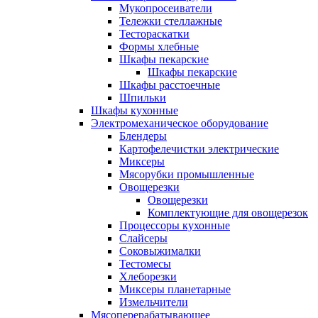
Мукопросеиватели
Тележки стеллажные
Тестораскатки
Формы хлебные
Шкафы пекарские
Шкафы пекарские
Шкафы расстоечные
Шпильки
Шкафы кухонные
Электромеханическое оборудование
Блендеры
Картофелечистки электрические
Миксеры
Мясорубки промышленные
Овощерезки
Овощерезки
Комплектующие для овощерезок
Процессоры кухонные
Слайсеры
Соковыжималки
Тестомесы
Хлеборезки
Миксеры планетарные
Измельчители
Мясоперерабатывающее