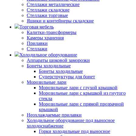
Стеллажи металлические
Стеллажи складские
Стеллажи торговые
Ящики и контейнеры складские
Торговая мебель
Калитки-трансформеры
Камеры хранения
Прилавки
Стеллажи
Холодильное оборудование
Аппараты шоковой заморозки
Бонеты холодильные
Бонеты холодильные
Суперструктуры для бонет
Морозильные лари
Морозильные лари с глухой крышкой
Морозильные лари с крышкой из гнутого
стекла
Морозильные лари с прямой прозрачной
крышкой
Неохлаждаемые прилавки
Холодильное оборудование под выносное
холодоснабжение
Горки холодильные под выносное