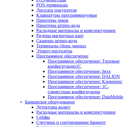
POS-терминалы
Дисплеи покупателя
Клавиатуры программируемые
Принтеры чеков
Принтеры штрих-кода
Расходные материалы и комплектующие
Ридеры магнитных карт
Сканеры штрих-кода
Терминалы сбора данных
Этикет-пистолеты
Программное обеспечение
Программное обеспечение: Типовые
конфигруации1С
Программное обеспечение: ilexx
Программное обеспечение: DALION
Программное обеспечение: Клеверенс
Программное обеспечение: 1С-
совместные конфигруации
Программное обеспечение: DataMobile
Банковское оборудование
Детекторы валют
Расходные материалы и комплектующие
Сейфы
Счетчики и сортировщики банкнот