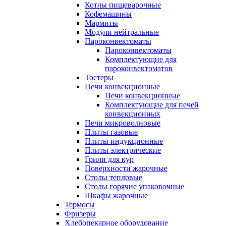
Котлы пищеварочные
Кофемашины
Мармиты
Модули нейтральные
Пароконвектоматы
Пароконвектоматы
Комплектующие для
пароконвектоматов
Тостеры
Печи конвекционные
Печи конвекционные
Комплектующие для печей
конвекционных
Печи микроволновые
Плиты газовые
Плиты индукционные
Плиты электрические
Грили для кур
Поверхности жарочные
Столы тепловые
Столы горячие упаковочные
Шкафы жарочные
Термосы
Фризеры
Хлебопекарное оборудование