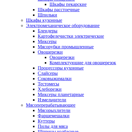
Шкафы пекарские
Шкафы расстоечные
Шпильки
Шкафы кухонные
Электромеханическое оборудование
Блендеры
Картофелечистки электрические
Миксеры
Мясорубки промышленные
Овощерезки
Овощерезки
Комплектующие для овощерезок
Процессоры кухонные
Слайсеры
Соковыжималки
Тестомесы
Хлеборезки
Миксеры планетарные
Измельчители
Мясоперерабатывающее
Мясорыхлители
Фаршемешалки
Куттеры
Пилы для мяса
Шприцы колбасные