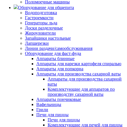
Поломоечные машины
Оборудование для общепита
Водоподготовка
Гастроемкости
Генераторы льда
Доски разделочные
Жироуловители
Запайщики настольные
Лапшерезки
Линии раздачи/самообслуживания
Оборудование для фаст-фуда
Аппараты блинные
Аппараты для нарезки картофеля спиралью
Аппараты для попкорна
Аппараты для производства сахарной ваты
Аппараты для производства сахарной
ваты
Комплектующие для аппаратов по
производству сахарной ваты
Аппараты пончиковые
Вафельницы
Грили
Печи для пиццы
Печи для пиццы
Комплектующие для печей для пиццы