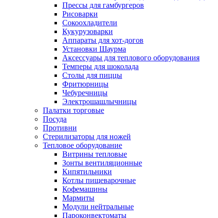
Прессы для гамбургеров
Рисоварки
Сокоохладители
Кукурузоварки
Аппараты для хот-догов
Установки Шаурма
Аксессуары для теплового оборудования
Темперы для шоколада
Столы для пиццы
Фритюрницы
Чебуречницы
Электрошашлычницы
Палатки торговые
Посуда
Противни
Стерилизаторы для ножей
Тепловое оборудование
Витрины тепловые
Зонты вентиляционные
Кипятильники
Котлы пищеварочные
Кофемашины
Мармиты
Модули нейтральные
Пароконвектоматы