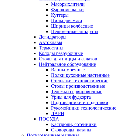
Мясорыхлители
Фаршемешалки
Куттеры
Пилы для мяса
Шприцы колбасные
Пельменные аппараты
Дегидраторы
Автоклавы
Термостаты
Колоды разрубочные
Столы для пиццы и салатов
Нейтральное оборудование
Ванны моечные
Полки кухонные настенные
Стеллажи технологические
Столы производственные
Тележки сервировочные
Урны для фудкорта
Подтоварники и подставки
Рукомойники технологические
ЛАРИ
ПОСУДА
Кастрюли, сотейники
Сковороды, казаны
Посудомоечные машины