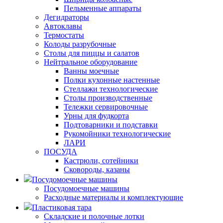
Пельменные аппараты
Дегидраторы
Автоклавы
Термостаты
Колоды разрубочные
Столы для пиццы и салатов
Нейтральное оборудование
Ванны моечные
Полки кухонные настенные
Стеллажи технологические
Столы производственные
Тележки сервировочные
Урны для фудкорта
Подтоварники и подставки
Рукомойники технологические
ЛАРИ
ПОСУДА
Кастрюли, сотейники
Сковороды, казаны
Посудомоечные машины
Посудомоечные машины
Расходные материалы и комплектующие
Пластиковая тара
Складские и полочные лотки