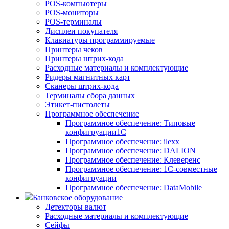
POS-компьютеры
POS-мониторы
POS-терминалы
Дисплеи покупателя
Клавиатуры программируемые
Принтеры чеков
Принтеры штрих-кода
Расходные материалы и комплектующие
Ридеры магнитных карт
Сканеры штрих-кода
Терминалы сбора данных
Этикет-пистолеты
Программное обеспечение
Программное обеспечение: Типовые
конфигруации1С
Программное обеспечение: ilexx
Программное обеспечение: DALION
Программное обеспечение: Клеверенс
Программное обеспечение: 1С-совместные
конфигруации
Программное обеспечение: DataMobile
Банковское оборудование
Детекторы валют
Расходные материалы и комплектующие
Сейфы