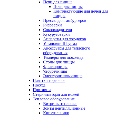
Печи для пиццы
Печи для пиццы
Комплектующие для печей для
пиццы
Прессы для гамбургеров
Рисоварки
Сокоохладители
Кукурузоварки
Аппараты для хот-догов
Установки Шаурма
Аксессуары для теплового
оборудования
Темперы для шоколада
Столы для пиццы
Фритюрницы
Чебуречницы
Электрошашлычницы
Палатки торговые
Посуда
Противни
Стерилизаторы для ножей
Тепловое оборудование
Витрины тепловые
Зонты вентиляционные
Кипятильники