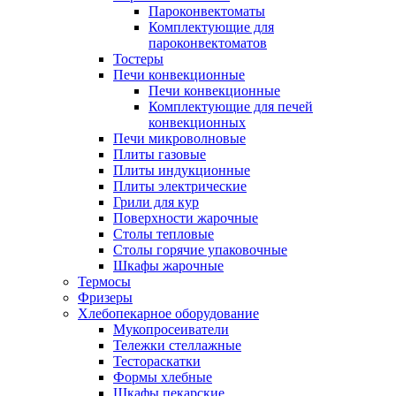
Пароконвектоматы
Комплектующие для
пароконвектоматов
Тостеры
Печи конвекционные
Печи конвекционные
Комплектующие для печей
конвекционных
Печи микроволновые
Плиты газовые
Плиты индукционные
Плиты электрические
Грили для кур
Поверхности жарочные
Столы тепловые
Столы горячие упаковочные
Шкафы жарочные
Термосы
Фризеры
Хлебопекарное оборудование
Мукопросеиватели
Тележки стеллажные
Тестораскатки
Формы хлебные
Шкафы пекарские