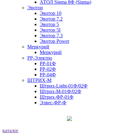
АТОЛ Sigma 8Ф (Sigma)
Эвотор
Эвотор 10
Эвотор 7.2
Эвотор 5
Эвотор 5I
Эвотор 7.3
Эвотор Power
Меркурий
Меркурий
РР-Электро
РР-01Ф
РР-02Ф
РР-04Ф
ШТРИХ-М
Штрих-Light-01Ф/02Ф
Штрих-М-01Ф/02Ф
Штрих-ФР-01Ф
Элвес-ФР-Ф
каталог