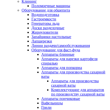
Клининг
Поломоечные машины
Оборудование для общепита
Водоподготовка
Гастроемкости
Генераторы льда
Доски разделочные
Жироуловители
Запайщики настольные
Лапшерезки
Линии раздачи/самообслуживания
Оборудование для фаст-фуда
Аппараты блинные
Аппараты для нарезки картофеля
спиралью
Аппараты для попкорна
Аппараты для производства сахарной
ваты
Аппараты для производства
сахарной ваты
Комплектующие для аппаратов
по производству сахарной ваты
Аппараты пончиковые
Вафельницы
Грили