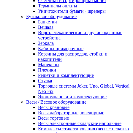
Счетчики и сортировщики монет
Терминалы оплаты
Уничтожители бумаги - шредеры
Бутиковое оборудование
Банкетки
Вешала
Ворота механические и другие охранные
устройства
Зеркала
Кабины примерочные
Корзины для распродаж, стойки и
накопители
Манекены
Плечики
Решетки и комплектующие
Стулья
Торговые системы Joker, Uno, Global, Vertical,
Neo Fix
Экономпанели и комплектующие
Весы / Весовое оборудование
Весы крановые
Весы лабораторные, ювелирные
Весы торговые
Весы электронные складские напольные
Комплексы этикетирования (весы с печатью