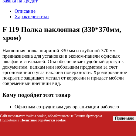
Заявка на кредит
Описание
Характеристики
F 119 Полка наклонная (330*370мм,
хром)
Наклонная полка шириной 330 мм и глубиной 370 мм
предназначена для установки в эконом-панели офисных
шкафов и стеллажей. Она обеспечивает удобный доступ к
документам, папкам или небольшим предметам за счет
эргономичного угла наклона поверхности. Хромированное
покрытие защищает металл от коррозии и придает мебели
современный внешний вид.
Кому подойдет этот товар
Офисным сотрудникам для организации рабочего
пространства и хранения текущей документации
Сайт использует файлы cookie, обрабатываемые Вашим браузером.
Архивариусам и библиотекарям для компактного
Принимаю
Подробнее в
Политике обработки cookie
.
размещения папок и книг в стеллажах
Владельцам домашних кабинетов, использующим
модульные системы хранения