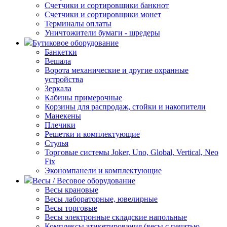
Счетчики и сортировщики банкнот
Счетчики и сортировщики монет
Терминалы оплаты
Уничтожители бумаги - шредеры
Бутиковое оборудование
Банкетки
Вешала
Ворота механические и другие охранные
устройства
Зеркала
Кабины примерочные
Корзины для распродаж, стойки и накопители
Манекены
Плечики
Решетки и комплектующие
Стулья
Торговые системы Joker, Uno, Global, Vertical, Neo
Fix
Экономпанели и комплектующие
Весы / Весовое оборудование
Весы крановые
Весы лабораторные, ювелирные
Весы торговые
Весы электронные складские напольные
Комплексы этикетирования (весы с печатью