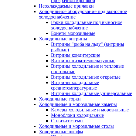
прозрачной крышкой
Неохлаждаемые прилавки
Холодильное оборудование под выносное
холодоснабжение
Горки холодильные под выносное
холодоснабжение
Бонеты морозильные
Холодильные витрины
Витрины "рыба на льду" (витрины
рыбные)
Витрины кондитерские
Витрины низкотемпературные
Витрины холодильные и тепловые
настольные
Витрины холодильные открытые
Витрины холодильные
среднетемпературные
Витрины холодильные универсальные
Холодильные горки
Холодильные и морозильные камеры
Камеры холодильные и морозильные
Моноблоки холодильные
Сплит-системы
Холодильные и морозильные столы
Холодильные шкафы