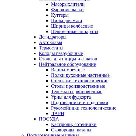
Мясорыхлители
Фаршемешалки
Куттеры
Пилы для мяса
Шприцы колбасные
Пельменные аппараты
Дегидраторы
Автоклавы
Термостаты
Колоды разрубочные
Столы для пиццы и салатов
Нейтральное оборудование
Ванны моечные
Полки кухонные настенные
Стеллажи технологические
Столы производственные
Тележки сервировочные
Урны для фудкорта
Подтоварники и подставки
Рукомойники технологические
ЛАРИ
ПОСУДА
Кастрюли, сотейники
Сковороды, казаны
Посудомоечные машины