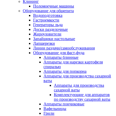
Клининг
Поломоечные машины
Оборудование для общепита
Водоподготовка
Гастроемкости
Генераторы льда
Доски разделочные
Жироуловители
Запайщики настольные
Лапшерезки
Линии раздачи/самообслуживания
Оборудование для фаст-фуда
Аппараты блинные
Аппараты для нарезки картофеля
спиралью
Аппараты для попкорна
Аппараты для производства сахарной
ваты
Аппараты для производства
сахарной ваты
Комплектующие для аппаратов
по производству сахарной ваты
Аппараты пончиковые
Вафельницы
Грили