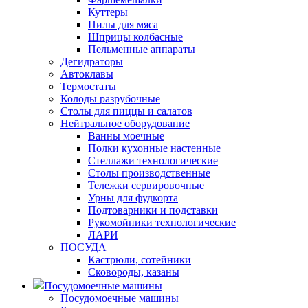
Куттеры
Пилы для мяса
Шприцы колбасные
Пельменные аппараты
Дегидраторы
Автоклавы
Термостаты
Колоды разрубочные
Столы для пиццы и салатов
Нейтральное оборудование
Ванны моечные
Полки кухонные настенные
Стеллажи технологические
Столы производственные
Тележки сервировочные
Урны для фудкорта
Подтоварники и подставки
Рукомойники технологические
ЛАРИ
ПОСУДА
Кастрюли, сотейники
Сковороды, казаны
Посудомоечные машины
Посудомоечные машины