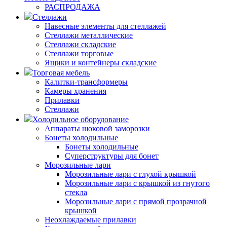
РАСПРОДАЖА
Стеллажи
Навесные элементы для стеллажей
Стеллажи металлические
Стеллажи складские
Стеллажи торговые
Ящики и контейнеры складские
Торговая мебель
Калитки-трансформеры
Камеры хранения
Прилавки
Стеллажи
Холодильное оборудование
Аппараты шоковой заморозки
Бонеты холодильные
Бонеты холодильные
Суперструктуры для бонет
Морозильные лари
Морозильные лари с глухой крышкой
Морозильные лари с крышкой из гнутого
стекла
Морозильные лари с прямой прозрачной
крышкой
Неохлаждаемые прилавки