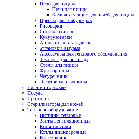
Печи для пиццы
Печи для пиццы
Комплектующие для печей для пиццы
Прессы для гамбургеров
Рисоварки
Сокоохладители
Кукурузоварки
Аппараты для хот-догов
Установки Шаурма
Аксессуары для теплового оборудования
Темперы для шоколада
Столы для пиццы
Фритюрницы
Чебуречницы
Электрошашлычницы
Палатки торговые
Посуда
Противни
Стерилизаторы для ножей
Тепловое оборудование
Витрины тепловые
Зонты вентиляционные
Кипятильники
Котлы пищеварочные
Кофемашины