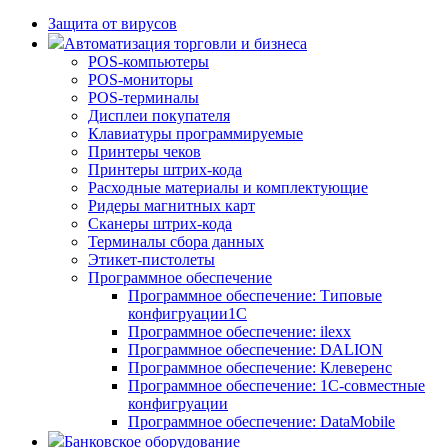
Защита от вирусов
Автоматизация торговли и бизнеса
POS-компьютеры
POS-мониторы
POS-терминалы
Дисплеи покупателя
Клавиатуры программируемые
Принтеры чеков
Принтеры штрих-кода
Расходные материалы и комплектующие
Ридеры магнитных карт
Сканеры штрих-кода
Терминалы сбора данных
Этикет-пистолеты
Программное обеспечение
Программное обеспечение: Типовые
конфигруации1С
Программное обеспечение: ilexx
Программное обеспечение: DALION
Программное обеспечение: Клеверенс
Программное обеспечение: 1С-совместные
конфигруации
Программное обеспечение: DataMobile
Банковское оборудование