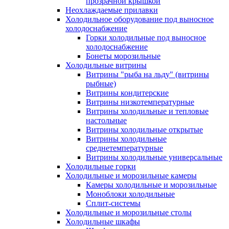
прозрачной крышкой
Неохлаждаемые прилавки
Холодильное оборудование под выносное
холодоснабжение
Горки холодильные под выносное
холодоснабжение
Бонеты морозильные
Холодильные витрины
Витрины "рыба на льду" (витрины
рыбные)
Витрины кондитерские
Витрины низкотемпературные
Витрины холодильные и тепловые
настольные
Витрины холодильные открытые
Витрины холодильные
среднетемпературные
Витрины холодильные универсальные
Холодильные горки
Холодильные и морозильные камеры
Камеры холодильные и морозильные
Моноблоки холодильные
Сплит-системы
Холодильные и морозильные столы
Холодильные шкафы