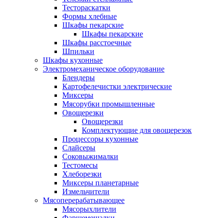
Тестораскатки
Формы хлебные
Шкафы пекарские
Шкафы пекарские
Шкафы расстоечные
Шпильки
Шкафы кухонные
Электромеханическое оборудование
Блендеры
Картофелечистки электрические
Миксеры
Мясорубки промышленные
Овощерезки
Овощерезки
Комплектующие для овощерезок
Процессоры кухонные
Слайсеры
Соковыжималки
Тестомесы
Хлеборезки
Миксеры планетарные
Измельчители
Мясоперерабатывающее
Мясорыхлители
Фаршемешалки