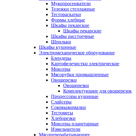
Мукопросеиватели
Тележки стеллажные
Тестораскатки
Формы хлебные
Шкафы пекарские
Шкафы пекарские
Шкафы расстоечные
Шпильки
Шкафы кухонные
Электромеханическое оборудование
Блендеры
Картофелечистки электрические
Миксеры
Мясорубки промышленные
Овощерезки
Овощерезки
Комплектующие для овощерезок
Процессоры кухонные
Слайсеры
Соковыжималки
Тестомесы
Хлеборезки
Миксеры планетарные
Измельчители
Мясоперерабатывающее