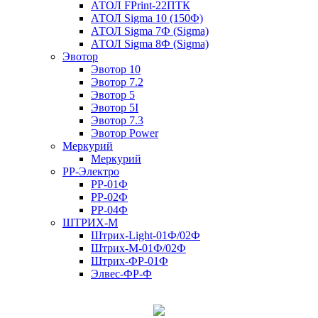
АТОЛ FPrint-22ПТК
АТОЛ Sigma 10 (150Ф)
АТОЛ Sigma 7Ф (Sigma)
АТОЛ Sigma 8Ф (Sigma)
Эвотор
Эвотор 10
Эвотор 7.2
Эвотор 5
Эвотор 5I
Эвотор 7.3
Эвотор Power
Меркурий
Меркурий
РР-Электро
РР-01Ф
РР-02Ф
РР-04Ф
ШТРИХ-М
Штрих-Light-01Ф/02Ф
Штрих-М-01Ф/02Ф
Штрих-ФР-01Ф
Элвес-ФР-Ф