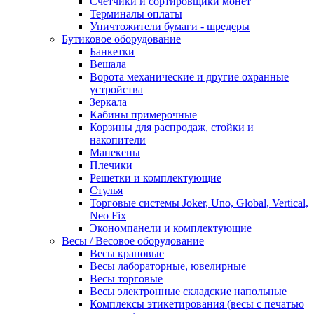
Счетчики и сортировщики монет
Терминалы оплаты
Уничтожители бумаги - шредеры
Бутиковое оборудование
Банкетки
Вешала
Ворота механические и другие охранные
устройства
Зеркала
Кабины примерочные
Корзины для распродаж, стойки и
накопители
Манекены
Плечики
Решетки и комплектующие
Стулья
Торговые системы Joker, Uno, Global, Vertical,
Neo Fix
Экономпанели и комплектующие
Весы / Весовое оборудование
Весы крановые
Весы лабораторные, ювелирные
Весы торговые
Весы электронные складские напольные
Комплексы этикетирования (весы с печатью