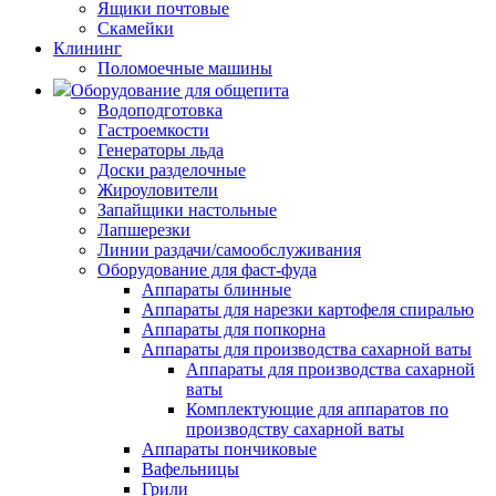
Ящики почтовые
Скамейки
Клининг
Поломоечные машины
Оборудование для общепита
Водоподготовка
Гастроемкости
Генераторы льда
Доски разделочные
Жироуловители
Запайщики настольные
Лапшерезки
Линии раздачи/самообслуживания
Оборудование для фаст-фуда
Аппараты блинные
Аппараты для нарезки картофеля спиралью
Аппараты для попкорна
Аппараты для производства сахарной ваты
Аппараты для производства сахарной
ваты
Комплектующие для аппаратов по
производству сахарной ваты
Аппараты пончиковые
Вафельницы
Грили