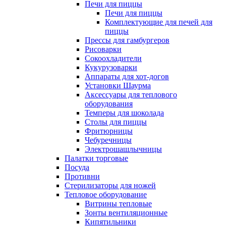
Печи для пиццы
Печи для пиццы
Комплектующие для печей для
пиццы
Прессы для гамбургеров
Рисоварки
Сокоохладители
Кукурузоварки
Аппараты для хот-догов
Установки Шаурма
Аксессуары для теплового
оборудования
Темперы для шоколада
Столы для пиццы
Фритюрницы
Чебуречницы
Электрошашлычницы
Палатки торговые
Посуда
Противни
Стерилизаторы для ножей
Тепловое оборудование
Витрины тепловые
Зонты вентиляционные
Кипятильники