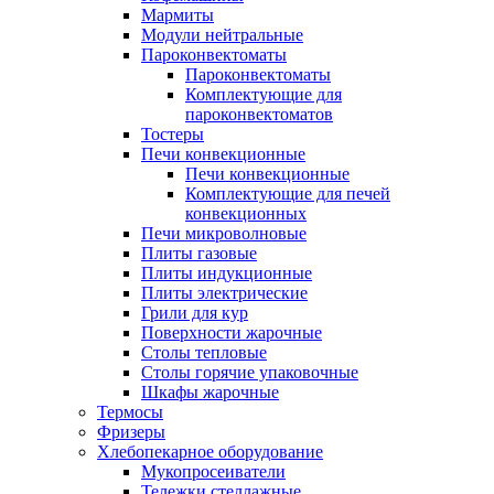
Мармиты
Модули нейтральные
Пароконвектоматы
Пароконвектоматы
Комплектующие для
пароконвектоматов
Тостеры
Печи конвекционные
Печи конвекционные
Комплектующие для печей
конвекционных
Печи микроволновые
Плиты газовые
Плиты индукционные
Плиты электрические
Грили для кур
Поверхности жарочные
Столы тепловые
Столы горячие упаковочные
Шкафы жарочные
Термосы
Фризеры
Хлебопекарное оборудование
Мукопросеиватели
Тележки стеллажные