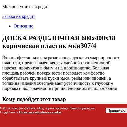
Можно купить в кредит
Заявка на кредит
Описание
ДОСКА РАЗДЕЛОЧНАЯ 600х400х18
коричневая пластик мки307/4
Это профессиональная разделочная доска из ударопрочного
пластика, предназначенная для удобной и гигиеничной
нарезки продуктов в быту и на производстве. Большая
площадь рабочей поверхности позволяет комфортно
обрабатывать крупные куски мяса, рыбы или овощей, а
толщина изделия обеспечивает устойчивость к глубоким
порезам и долговечность при интенсивном использовании.
Кому подойдет этот товар
Сайт использует файлы cookie, обрабатываемые Вашим браузером.
Поварам и поварам-универсалам в ресторанах, кафе и
Принимаю
Подробнее в
Политике обработки cookie
.
столовых для ежедневной нарезки ингредиентов.
Домашним хозяйкам, которые часто готовят большие
объемы пищи или пекут тесто.