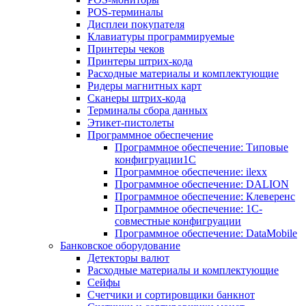
POS-терминалы
Дисплеи покупателя
Клавиатуры программируемые
Принтеры чеков
Принтеры штрих-кода
Расходные материалы и комплектующие
Ридеры магнитных карт
Сканеры штрих-кода
Терминалы сбора данных
Этикет-пистолеты
Программное обеспечение
Программное обеспечение: Типовые
конфигруации1С
Программное обеспечение: ilexx
Программное обеспечение: DALION
Программное обеспечение: Клеверенс
Программное обеспечение: 1С-
совместные конфигруации
Программное обеспечение: DataMobile
Банковское оборудование
Детекторы валют
Расходные материалы и комплектующие
Сейфы
Счетчики и сортировщики банкнот