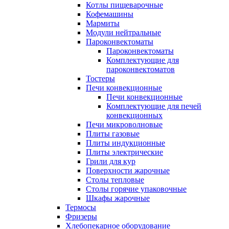
Котлы пищеварочные
Кофемашины
Мармиты
Модули нейтральные
Пароконвектоматы
Пароконвектоматы
Комплектующие для
пароконвектоматов
Тостеры
Печи конвекционные
Печи конвекционные
Комплектующие для печей
конвекционных
Печи микроволновые
Плиты газовые
Плиты индукционные
Плиты электрические
Грили для кур
Поверхности жарочные
Столы тепловые
Столы горячие упаковочные
Шкафы жарочные
Термосы
Фризеры
Хлебопекарное оборудование