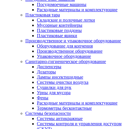
Посудомоечные машины
Расходные материалы и комплектующие
Пластиковая тара
Складские и полочные лотки
Мусорные контейнеры
Пластиковые поддоны
Пластиковые ящики
Производственное и упаковочное оборудование
Оборудование для копчения
Производственное оборудование
Упаковочное оборудование
Санитарно-гигиеническое оборудование
Диспенсеры
Дозаторы
Лампы инсектицидные
Системы очистки воздуха
Сушилки для рук
Урны для мусора
Фены
Расходные материалы и комплектующие
Термометры бесконтактные
Системы безопасности
Системы антикражные
Системы контроля и управления доступом
(СКУД)