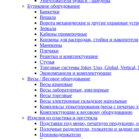
Уничтожители бумаги - шредеры
Бутиковое оборудование
Банкетки
Вешала
Ворота механические и другие охранные устр
Зеркала
Кабины примерочные
Корзины для распродаж, стойки и накопители
Манекены
Плечики
Решетки и комплектующие
Стулья
Торговые системы Joker, Uno, Global, Vertical,
Экономпанели и комплектующие
Весы / Весовое оборудование
Весы крановые
Весы лабораторные, ювелирные
Весы торговые
Весы электронные складские напольные
Комплексы этикетирования (весы с печатью э
Комплектующие к весовому оборудованию
Изделия из пластика и оргстекла
Подставки под меню, печатную продукцию, 
Полочные разделители, толкатели и задние о
Ценникодержатели