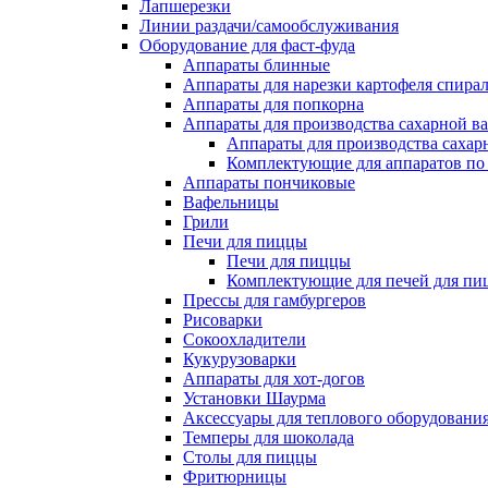
Лапшерезки
Линии раздачи/самообслуживания
Оборудование для фаст-фуда
Аппараты блинные
Аппараты для нарезки картофеля спира
Аппараты для попкорна
Аппараты для производства сахарной в
Аппараты для производства сахар
Комплектующие для аппаратов по 
Аппараты пончиковые
Вафельницы
Грили
Печи для пиццы
Печи для пиццы
Комплектующие для печей для пи
Прессы для гамбургеров
Рисоварки
Сокоохладители
Кукурузоварки
Аппараты для хот-догов
Установки Шаурма
Аксессуары для теплового оборудовани
Темперы для шоколада
Столы для пиццы
Фритюрницы