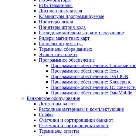
POS-терминалы
Дисплеи покупателя
Клавиатуры программируемые
Принтеры чеков
Принтеры штрих-кода
Расходные материалы и комплектующие
Ридеры магнитных карт
Сканеры штрих-кода
Терминалы сбора данных
Этикет-пистолеты
Программное обеспечение
Программное обеспечение: Типовые к
Программное обеспечение: ilexx
Программное обеспечение: DALION
Программное обеспечение: Клеверенс
Программное обеспечение: 1С-совмест
Программное обеспечение: DataMobile
Банковское оборудование
Детекторы валют
Расходные материалы и комплектующие
Сейфы
Счетчики и сортировщики банкнот
Счетчики и сортировщики монет
Терминалы оплаты