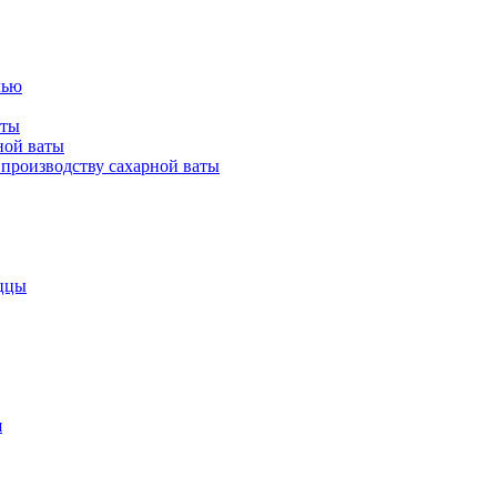
лью
аты
ной ваты
производству сахарной ваты
ццы
я