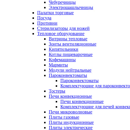
Чебуречницы
Электрошашлычницы
Палатки торговые
Посуда
Противни
Стерилизаторы для ножей
Тепловое оборудование
Витрины тепловые
Зонты вентиляционные
Кипятильники
Котлы пищеварочные
Кофемашины
Мармиты
Модули нейтральные
Пароконвектоматы
Пароконвектоматы
Комплектующие для пароконвекто
Тостеры
Печи конвекционные
Печи конвекционные
Комплектующие для печей конве
Печи микроволновые
Плиты газовые
Плиты индукционные
Плиты электрические