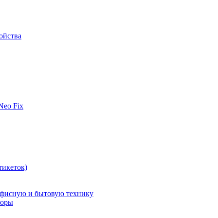
ойства
 Neo Fix
тикеток)
офисную и бытовую технику
поры