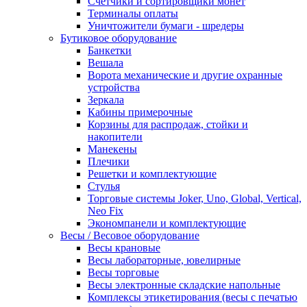
Счетчики и сортировщики монет
Терминалы оплаты
Уничтожители бумаги - шредеры
Бутиковое оборудование
Банкетки
Вешала
Ворота механические и другие охранные
устройства
Зеркала
Кабины примерочные
Корзины для распродаж, стойки и
накопители
Манекены
Плечики
Решетки и комплектующие
Стулья
Торговые системы Joker, Uno, Global, Vertical,
Neo Fix
Экономпанели и комплектующие
Весы / Весовое оборудование
Весы крановые
Весы лабораторные, ювелирные
Весы торговые
Весы электронные складские напольные
Комплексы этикетирования (весы с печатью