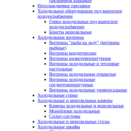
прозрачной крышкой
Неохлаждаемые прилавки
Холодильное оборудование под выносное
холодоснабжение
Горки холодильные под выносное
холодоснабжение
Бонеты морозильные
Холодильные витрины
Витрины "рыба на льду" (витрины
рыбные)
Витрины кондитерские
Витрины низкотемпературные
Витрины холодильные и тепловые
настольные
Витрины холодильные открытые
Витрины холодильные
среднетемпературные
Витрины холодильные универсальные
Холодильные горки
Холодильные и морозильные камеры
Камеры холодильные и морозильные
Моноблоки холодильные
Сплит-системы
Холодильные и морозильные столы
Холодильные шкафы