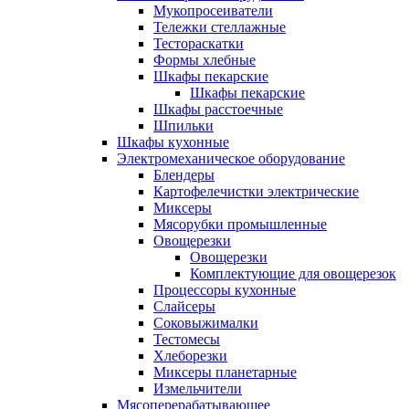
Мукопросеиватели
Тележки стеллажные
Тестораскатки
Формы хлебные
Шкафы пекарские
Шкафы пекарские
Шкафы расстоечные
Шпильки
Шкафы кухонные
Электромеханическое оборудование
Блендеры
Картофелечистки электрические
Миксеры
Мясорубки промышленные
Овощерезки
Овощерезки
Комплектующие для овощерезок
Процессоры кухонные
Слайсеры
Соковыжималки
Тестомесы
Хлеборезки
Миксеры планетарные
Измельчители
Мясоперерабатывающее