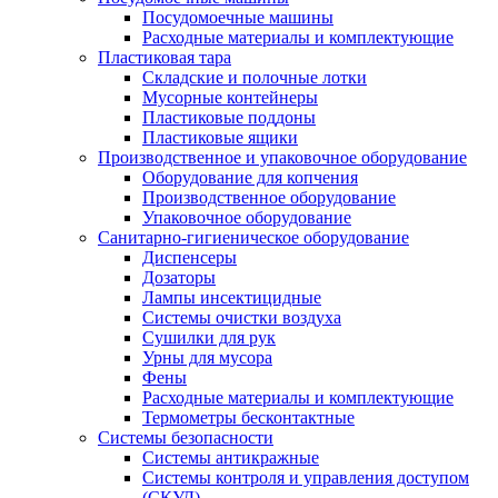
Посудомоечные машины
Расходные материалы и комплектующие
Пластиковая тара
Складские и полочные лотки
Мусорные контейнеры
Пластиковые поддоны
Пластиковые ящики
Производственное и упаковочное оборудование
Оборудование для копчения
Производственное оборудование
Упаковочное оборудование
Санитарно-гигиеническое оборудование
Диспенсеры
Дозаторы
Лампы инсектицидные
Системы очистки воздуха
Сушилки для рук
Урны для мусора
Фены
Расходные материалы и комплектующие
Термометры бесконтактные
Системы безопасности
Системы антикражные
Системы контроля и управления доступом
(СКУД)