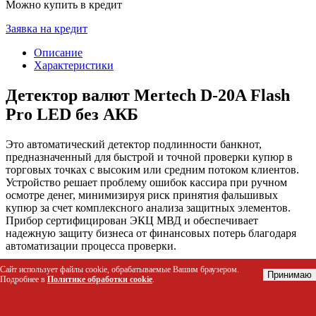
Можно купить в кредит
Заявка на кредит
Описание
Характеристики
Детектор валют Mertech D-20A Flash
Pro LED без АКБ
Это автоматический детектор подлинности банкнот,
предназначенный для быстрой и точной проверки купюр в
торговых точках с высоким или средним потоком клиентов.
Устройство решает проблему ошибок кассира при ручном
осмотре денег, минимизируя риск принятия фальшивых
купюр за счет комплексного анализа защитных элементов.
Прибор сертифицирован ЭКЦ МВД и обеспечивает
надежную защиту бизнеса от финансовых потерь благодаря
автоматизации процесса проверки.
Сайт использует файлы cookie, обрабатываемые Вашим браузером.
Кому подойдет этот товар
Принимаю
Подробнее в
Политике обработки cookie
.
Кассирам и продавцам в розничных магазинах,
супермаркетах и ларьках