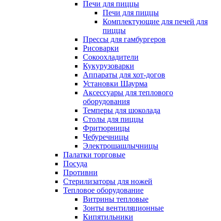
Печи для пиццы
Печи для пиццы
Комплектующие для печей для
пиццы
Прессы для гамбургеров
Рисоварки
Сокоохладители
Кукурузоварки
Аппараты для хот-догов
Установки Шаурма
Аксессуары для теплового
оборудования
Темперы для шоколада
Столы для пиццы
Фритюрницы
Чебуречницы
Электрошашлычницы
Палатки торговые
Посуда
Противни
Стерилизаторы для ножей
Тепловое оборудование
Витрины тепловые
Зонты вентиляционные
Кипятильники