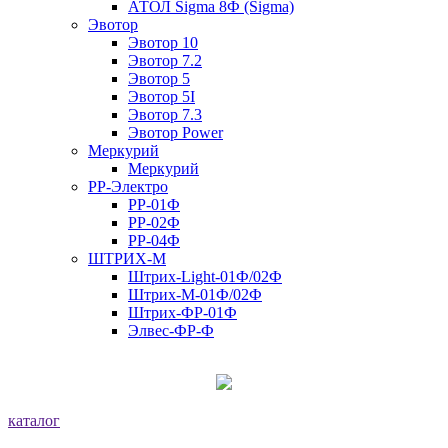
АТОЛ Sigma 8Ф (Sigma)
Эвотор
Эвотор 10
Эвотор 7.2
Эвотор 5
Эвотор 5I
Эвотор 7.3
Эвотор Power
Меркурий
Меркурий
РР-Электро
РР-01Ф
РР-02Ф
РР-04Ф
ШТРИХ-М
Штрих-Light-01Ф/02Ф
Штрих-М-01Ф/02Ф
Штрих-ФР-01Ф
Элвес-ФР-Ф
каталог