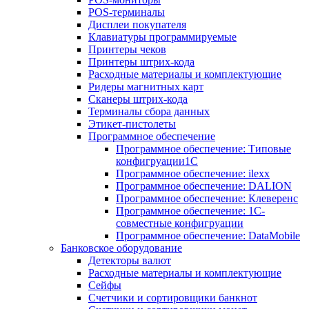
POS-терминалы
Дисплеи покупателя
Клавиатуры программируемые
Принтеры чеков
Принтеры штрих-кода
Расходные материалы и комплектующие
Ридеры магнитных карт
Сканеры штрих-кода
Терминалы сбора данных
Этикет-пистолеты
Программное обеспечение
Программное обеспечение: Типовые
конфигруации1С
Программное обеспечение: ilexx
Программное обеспечение: DALION
Программное обеспечение: Клеверенс
Программное обеспечение: 1С-
совместные конфигруации
Программное обеспечение: DataMobile
Банковское оборудование
Детекторы валют
Расходные материалы и комплектующие
Сейфы
Счетчики и сортировщики банкнот