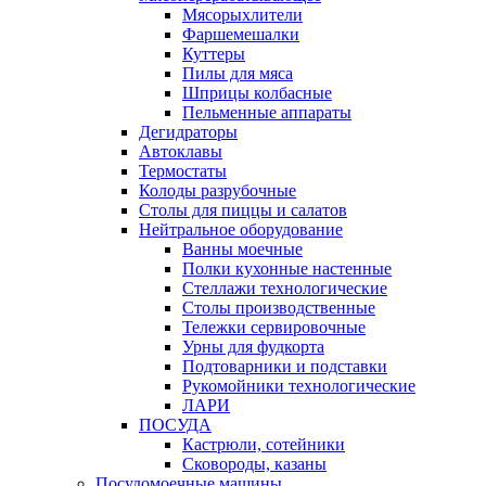
Мясорыхлители
Фаршемешалки
Куттеры
Пилы для мяса
Шприцы колбасные
Пельменные аппараты
Дегидраторы
Автоклавы
Термостаты
Колоды разрубочные
Столы для пиццы и салатов
Нейтральное оборудование
Ванны моечные
Полки кухонные настенные
Стеллажи технологические
Столы производственные
Тележки сервировочные
Урны для фудкорта
Подтоварники и подставки
Рукомойники технологические
ЛАРИ
ПОСУДА
Кастрюли, сотейники
Сковороды, казаны
Посудомоечные машины