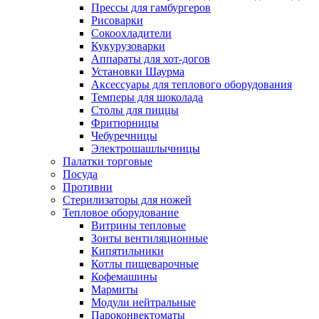
Прессы для гамбургеров
Рисоварки
Сокоохладители
Кукурузоварки
Аппараты для хот-догов
Установки Шаурма
Аксессуары для теплового оборудования
Темперы для шоколада
Столы для пиццы
Фритюрницы
Чебуречницы
Электрошашлычницы
Палатки торговые
Посуда
Противни
Стерилизаторы для ножей
Тепловое оборудование
Витрины тепловые
Зонты вентиляционные
Кипятильники
Котлы пищеварочные
Кофемашины
Мармиты
Модули нейтральные
Пароконвектоматы