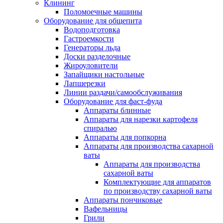
Клининг
Поломоечные машины
Оборудование для общепита
Водоподготовка
Гастроемкости
Генераторы льда
Доски разделочные
Жироуловители
Запайщики настольные
Лапшерезки
Линии раздачи/самообслуживания
Оборудование для фаст-фуда
Аппараты блинные
Аппараты для нарезки картофеля
спиралью
Аппараты для попкорна
Аппараты для производства сахарной
ваты
Аппараты для производства
сахарной ваты
Комплектующие для аппаратов
по производству сахарной ваты
Аппараты пончиковые
Вафельницы
Грили