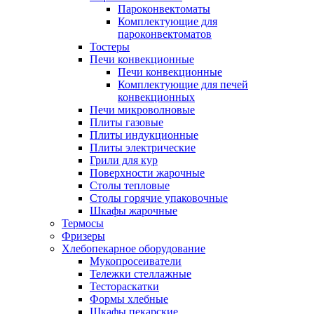
Пароконвектоматы
Комплектующие для
пароконвектоматов
Тостеры
Печи конвекционные
Печи конвекционные
Комплектующие для печей
конвекционных
Печи микроволновые
Плиты газовые
Плиты индукционные
Плиты электрические
Грили для кур
Поверхности жарочные
Столы тепловые
Столы горячие упаковочные
Шкафы жарочные
Термосы
Фризеры
Хлебопекарное оборудование
Мукопросеиватели
Тележки стеллажные
Тестораскатки
Формы хлебные
Шкафы пекарские