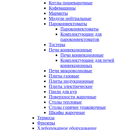
Котлы пищеварочные
Кофемашины
Мармиты
Модули нейтральные
Пароконвектоматы
Пароконвектоматы
Комплектующие для
пароконвектоматов
Тостеры
Печи конвекционные
Печи конвекционные
Комплектующие для печей
конвекционных
Печи микроволновые
Плиты газовые
Плиты индукционные
Плиты электрические
Грили для кур
Поверхности жарочные
Столы тепловые
Столы горячие упаковочные
Шкафы жарочные
Термосы
Фризеры
Хлебопекарное оборудование