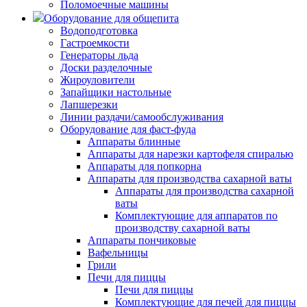
Поломоечные машины
Оборудование для общепита
Водоподготовка
Гастроемкости
Генераторы льда
Доски разделочные
Жироуловители
Запайщики настольные
Лапшерезки
Линии раздачи/самообслуживания
Оборудование для фаст-фуда
Аппараты блинные
Аппараты для нарезки картофеля спиралью
Аппараты для попкорна
Аппараты для производства сахарной ваты
Аппараты для производства сахарной
ваты
Комплектующие для аппаратов по
производству сахарной ваты
Аппараты пончиковые
Вафельницы
Грили
Печи для пиццы
Печи для пиццы
Комплектующие для печей для пиццы