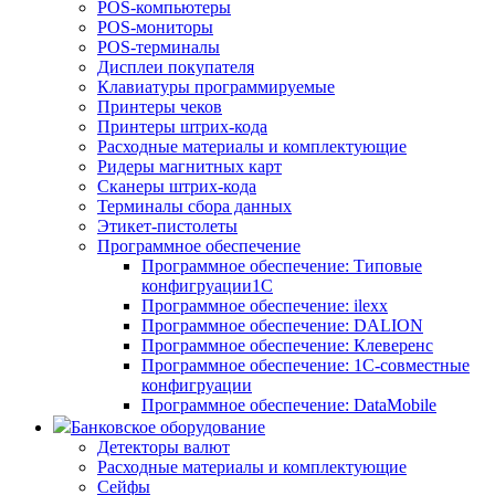
POS-компьютеры
POS-мониторы
POS-терминалы
Дисплеи покупателя
Клавиатуры программируемые
Принтеры чеков
Принтеры штрих-кода
Расходные материалы и комплектующие
Ридеры магнитных карт
Сканеры штрих-кода
Терминалы сбора данных
Этикет-пистолеты
Программное обеспечение
Программное обеспечение: Типовые
конфигруации1С
Программное обеспечение: ilexx
Программное обеспечение: DALION
Программное обеспечение: Клеверенс
Программное обеспечение: 1С-совместные
конфигруации
Программное обеспечение: DataMobile
Банковское оборудование
Детекторы валют
Расходные материалы и комплектующие
Сейфы