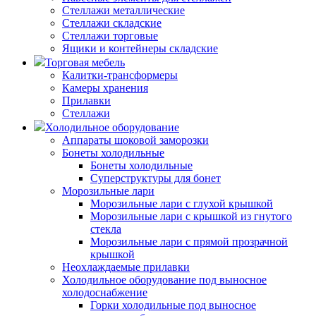
Стеллажи металлические
Стеллажи складские
Стеллажи торговые
Ящики и контейнеры складские
Торговая мебель
Калитки-трансформеры
Камеры хранения
Прилавки
Стеллажи
Холодильное оборудование
Аппараты шоковой заморозки
Бонеты холодильные
Бонеты холодильные
Суперструктуры для бонет
Морозильные лари
Морозильные лари с глухой крышкой
Морозильные лари с крышкой из гнутого
стекла
Морозильные лари с прямой прозрачной
крышкой
Неохлаждаемые прилавки
Холодильное оборудование под выносное
холодоснабжение
Горки холодильные под выносное