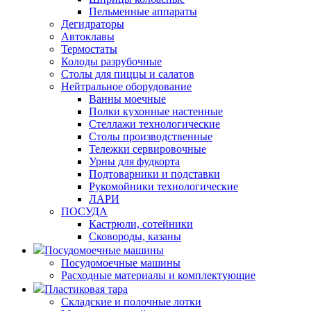
Пельменные аппараты
Дегидраторы
Автоклавы
Термостаты
Колоды разрубочные
Столы для пиццы и салатов
Нейтральное оборудование
Ванны моечные
Полки кухонные настенные
Стеллажи технологические
Столы производственные
Тележки сервировочные
Урны для фудкорта
Подтоварники и подставки
Рукомойники технологические
ЛАРИ
ПОСУДА
Кастрюли, сотейники
Сковороды, казаны
Посудомоечные машины
Посудомоечные машины
Расходные материалы и комплектующие
Пластиковая тара
Складские и полочные лотки