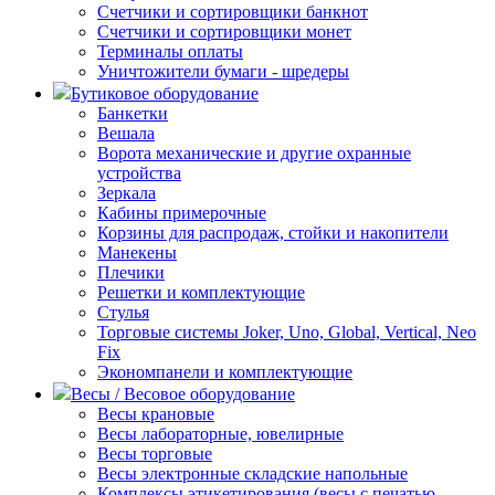
Счетчики и сортировщики банкнот
Счетчики и сортировщики монет
Терминалы оплаты
Уничтожители бумаги - шредеры
Бутиковое оборудование
Банкетки
Вешала
Ворота механические и другие охранные
устройства
Зеркала
Кабины примерочные
Корзины для распродаж, стойки и накопители
Манекены
Плечики
Решетки и комплектующие
Стулья
Торговые системы Joker, Uno, Global, Vertical, Neo
Fix
Экономпанели и комплектующие
Весы / Весовое оборудование
Весы крановые
Весы лабораторные, ювелирные
Весы торговые
Весы электронные складские напольные
Комплексы этикетирования (весы с печатью