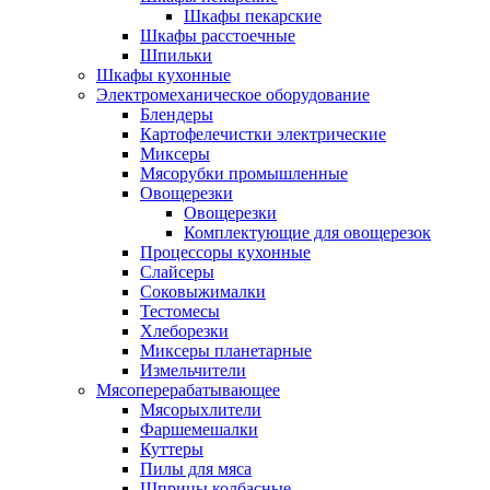
Шкафы пекарские
Шкафы расстоечные
Шпильки
Шкафы кухонные
Электромеханическое оборудование
Блендеры
Картофелечистки электрические
Миксеры
Мясорубки промышленные
Овощерезки
Овощерезки
Комплектующие для овощерезок
Процессоры кухонные
Слайсеры
Соковыжималки
Тестомесы
Хлеборезки
Миксеры планетарные
Измельчители
Мясоперерабатывающее
Мясорыхлители
Фаршемешалки
Куттеры
Пилы для мяса
Шприцы колбасные