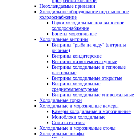
прозрачной крышкой
Неохлаждаемые прилавки
Холодильное оборудование под выносное
холодоснабжение
Горки холодильные под выносное
холодоснабжение
Бонеты морозильные
Холодильные витрины
Витрины "рыба на льду" (витрины
рыбные)
Витрины кондитерские
Витрины низкотемпературные
Витрины холодильные и тепловые
настольные
Витрины холодильные открытые
Витрины холодильные
среднетемпературные
Витрины холодильные универсальные
Холодильные горки
Холодильные и морозильные камеры
Камеры холодильные и морозильные
Моноблоки холодильные
Сплит-системы
Холодильные и морозильные столы
Холодильные шкафы