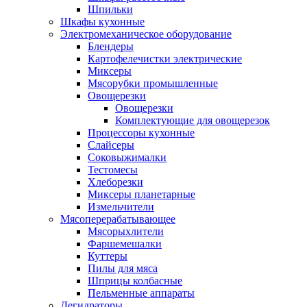
Шпильки
Шкафы кухонные
Электромеханическое оборудование
Блендеры
Картофелечистки электрические
Миксеры
Мясорубки промышленные
Овощерезки
Овощерезки
Комплектующие для овощерезок
Процессоры кухонные
Слайсеры
Соковыжималки
Тестомесы
Хлеборезки
Миксеры планетарные
Измельчители
Мясоперерабатывающее
Мясорыхлители
Фаршемешалки
Куттеры
Пилы для мяса
Шприцы колбасные
Пельменные аппараты
Дегидраторы