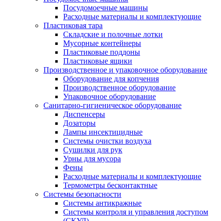
Посудомоечные машины
Расходные материалы и комплектующие
Пластиковая тара
Складские и полочные лотки
Мусорные контейнеры
Пластиковые поддоны
Пластиковые ящики
Производственное и упаковочное оборудование
Оборудование для копчения
Производственное оборудование
Упаковочное оборудование
Санитарно-гигиеническое оборудование
Диспенсеры
Дозаторы
Лампы инсектицидные
Системы очистки воздуха
Сушилки для рук
Урны для мусора
Фены
Расходные материалы и комплектующие
Термометры бесконтактные
Системы безопасности
Системы антикражные
Системы контроля и управления доступом
(СКУД)