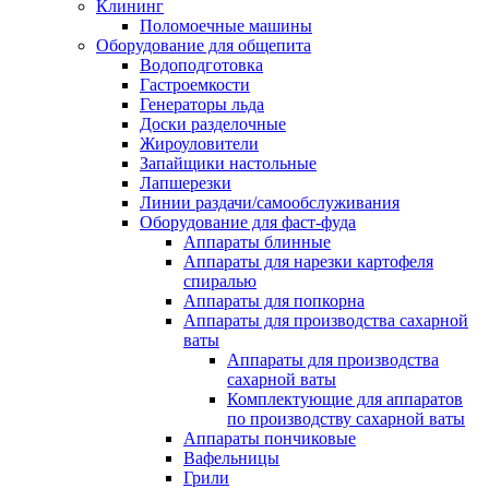
Клининг
Поломоечные машины
Оборудование для общепита
Водоподготовка
Гастроемкости
Генераторы льда
Доски разделочные
Жироуловители
Запайщики настольные
Лапшерезки
Линии раздачи/самообслуживания
Оборудование для фаст-фуда
Аппараты блинные
Аппараты для нарезки картофеля
спиралью
Аппараты для попкорна
Аппараты для производства сахарной
ваты
Аппараты для производства
сахарной ваты
Комплектующие для аппаратов
по производству сахарной ваты
Аппараты пончиковые
Вафельницы
Грили