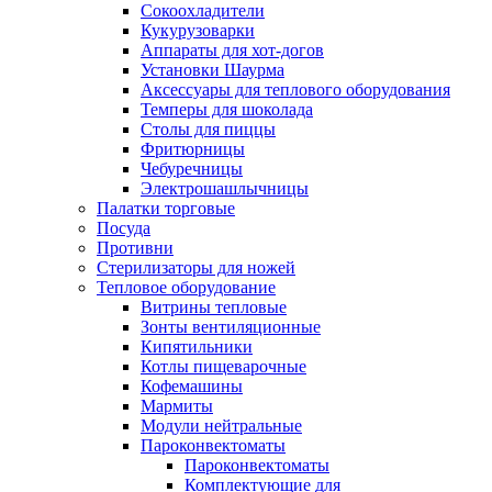
Сокоохладители
Кукурузоварки
Аппараты для хот-догов
Установки Шаурма
Аксессуары для теплового оборудования
Темперы для шоколада
Столы для пиццы
Фритюрницы
Чебуречницы
Электрошашлычницы
Палатки торговые
Посуда
Противни
Стерилизаторы для ножей
Тепловое оборудование
Витрины тепловые
Зонты вентиляционные
Кипятильники
Котлы пищеварочные
Кофемашины
Мармиты
Модули нейтральные
Пароконвектоматы
Пароконвектоматы
Комплектующие для