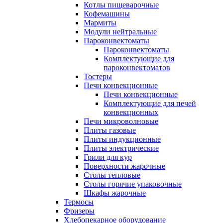
Котлы пищеварочные
Кофемашины
Мармиты
Модули нейтральные
Пароконвектоматы
Пароконвектоматы
Комплектующие для
пароконвектоматов
Тостеры
Печи конвекционные
Печи конвекционные
Комплектующие для печей
конвекционных
Печи микроволновые
Плиты газовые
Плиты индукционные
Плиты электрические
Грили для кур
Поверхности жарочные
Столы тепловые
Столы горячие упаковочные
Шкафы жарочные
Термосы
Фризеры
Хлебопекарное оборудование