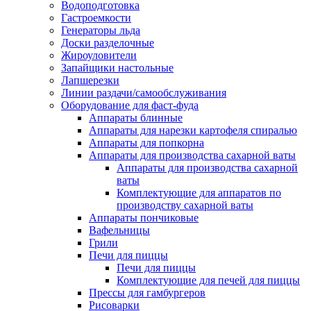
Водоподготовка
Гастроемкости
Генераторы льда
Доски разделочные
Жироуловители
Запайщики настольные
Лапшерезки
Линии раздачи/самообслуживания
Оборудование для фаст-фуда
Аппараты блинные
Аппараты для нарезки картофеля спиралью
Аппараты для попкорна
Аппараты для производства сахарной ваты
Аппараты для производства сахарной
ваты
Комплектующие для аппаратов по
производству сахарной ваты
Аппараты пончиковые
Вафельницы
Грили
Печи для пиццы
Печи для пиццы
Комплектующие для печей для пиццы
Прессы для гамбургеров
Рисоварки