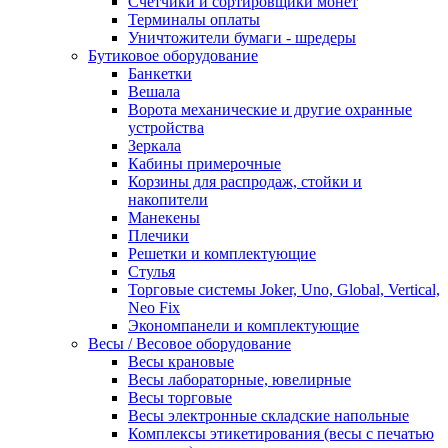
Счетчики и сортировщики монет
Терминалы оплаты
Уничтожители бумаги - шредеры
Бутиковое оборудование
Банкетки
Вешала
Ворота механические и другие охранные
устройства
Зеркала
Кабины примерочные
Корзины для распродаж, стойки и
накопители
Манекены
Плечики
Решетки и комплектующие
Стулья
Торговые системы Joker, Uno, Global, Vertical,
Neo Fix
Экономпанели и комплектующие
Весы / Весовое оборудование
Весы крановые
Весы лабораторные, ювелирные
Весы торговые
Весы электронные складские напольные
Комплексы этикетирования (весы с печатью