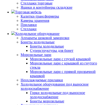
Стеллажи торговые
Ящики и контейнеры складские
Торговая мебель
Калитки-трансформеры
Камеры хранения
Прилавки
Стеллажи
Холодильное оборудование
Аппараты шоковой заморозки
Бонеты холодильные
Бонеты холодильные
Суперструктуры для бонет
Морозильные лари
Морозильные лари с глухой крышкой
Морозильные лари с крышкой из гнутого
стекла
Морозильные лари с прямой прозрачной
крышкой
Неохлаждаемые прилавки
Холодильное оборудование под выносное
холодоснабжение
Горки холодильные под выносное
холодоснабжение
Бонеты морозильные