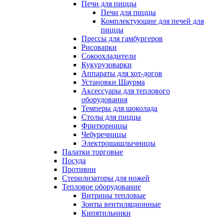
Печи для пиццы
Печи для пиццы
Комплектующие для печей для
пиццы
Прессы для гамбургеров
Рисоварки
Сокоохладители
Кукурузоварки
Аппараты для хот-догов
Установки Шаурма
Аксессуары для теплового
оборудования
Темперы для шоколада
Столы для пиццы
Фритюрницы
Чебуречницы
Электрошашлычницы
Палатки торговые
Посуда
Противни
Стерилизаторы для ножей
Тепловое оборудование
Витрины тепловые
Зонты вентиляционные
Кипятильники