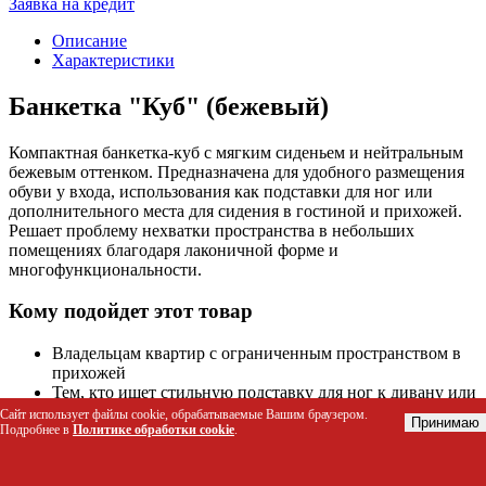
Заявка на кредит
Описание
Характеристики
Банкетка "Куб" (бежевый)
Компактная банкетка-куб с мягким сиденьем и нейтральным
бежевым оттенком. Предназначена для удобного размещения
обуви у входа, использования как подставки для ног или
дополнительного места для сидения в гостиной и прихожей.
Решает проблему нехватки пространства в небольших
помещениях благодаря лаконичной форме и
многофункциональности.
Кому подойдет этот товар
Владельцам квартир с ограниченным пространством в
прихожей
Тем, кто ищет стильную подставку для ног к дивану или
креслу
Сайт использует файлы cookie, обрабатываемые Вашим браузером.
Принимаю
Подробнее в
Политике обработки cookie
.
Любителям минимализма и скандинавского стиля в
интерьере
Семьям с детьми, которым нужна устойчивая и