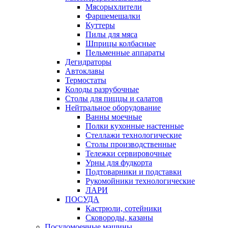
Мясорыхлители
Фаршемешалки
Куттеры
Пилы для мяса
Шприцы колбасные
Пельменные аппараты
Дегидраторы
Автоклавы
Термостаты
Колоды разрубочные
Столы для пиццы и салатов
Нейтральное оборудование
Ванны моечные
Полки кухонные настенные
Стеллажи технологические
Столы производственные
Тележки сервировочные
Урны для фудкорта
Подтоварники и подставки
Рукомойники технологические
ЛАРИ
ПОСУДА
Кастрюли, сотейники
Сковороды, казаны
Посудомоечные машины