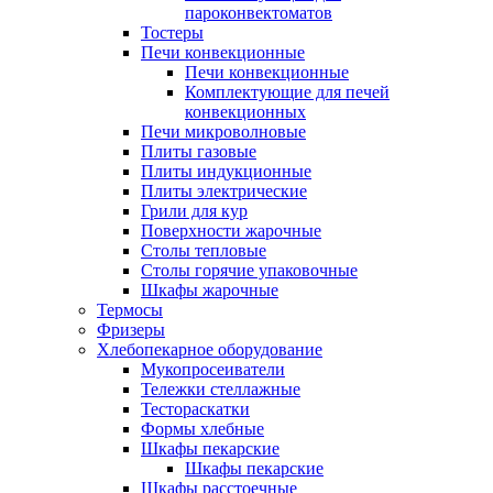
пароконвектоматов
Тостеры
Печи конвекционные
Печи конвекционные
Комплектующие для печей
конвекционных
Печи микроволновые
Плиты газовые
Плиты индукционные
Плиты электрические
Грили для кур
Поверхности жарочные
Столы тепловые
Столы горячие упаковочные
Шкафы жарочные
Термосы
Фризеры
Хлебопекарное оборудование
Мукопросеиватели
Тележки стеллажные
Тестораскатки
Формы хлебные
Шкафы пекарские
Шкафы пекарские
Шкафы расстоечные