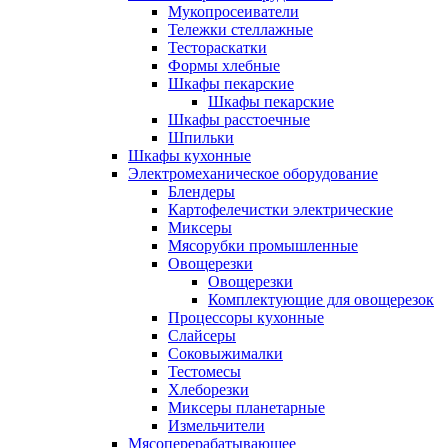
Мукопросеиватели
Тележки стеллажные
Тестораскатки
Формы хлебные
Шкафы пекарские
Шкафы пекарские
Шкафы расстоечные
Шпильки
Шкафы кухонные
Электромеханическое оборудование
Блендеры
Картофелечистки электрические
Миксеры
Мясорубки промышленные
Овощерезки
Овощерезки
Комплектующие для овощерезок
Процессоры кухонные
Слайсеры
Соковыжималки
Тестомесы
Хлеборезки
Миксеры планетарные
Измельчители
Мясоперерабатывающее