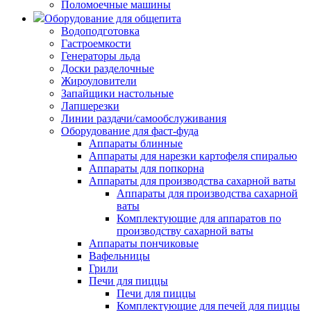
Поломоечные машины
Оборудование для общепита
Водоподготовка
Гастроемкости
Генераторы льда
Доски разделочные
Жироуловители
Запайщики настольные
Лапшерезки
Линии раздачи/самообслуживания
Оборудование для фаст-фуда
Аппараты блинные
Аппараты для нарезки картофеля спиралью
Аппараты для попкорна
Аппараты для производства сахарной ваты
Аппараты для производства сахарной
ваты
Комплектующие для аппаратов по
производству сахарной ваты
Аппараты пончиковые
Вафельницы
Грили
Печи для пиццы
Печи для пиццы
Комплектующие для печей для пиццы