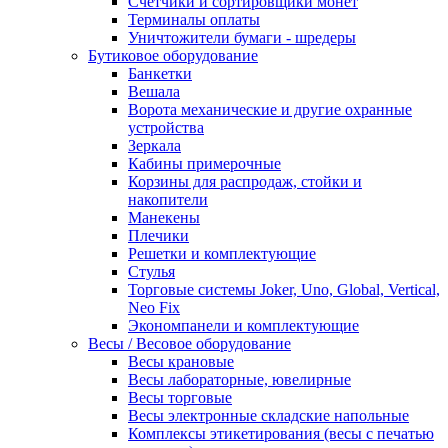
Счетчики и сортировщики монет
Терминалы оплаты
Уничтожители бумаги - шредеры
Бутиковое оборудование
Банкетки
Вешала
Ворота механические и другие охранные
устройства
Зеркала
Кабины примерочные
Корзины для распродаж, стойки и
накопители
Манекены
Плечики
Решетки и комплектующие
Стулья
Торговые системы Joker, Uno, Global, Vertical,
Neo Fix
Экономпанели и комплектующие
Весы / Весовое оборудование
Весы крановые
Весы лабораторные, ювелирные
Весы торговые
Весы электронные складские напольные
Комплексы этикетирования (весы с печатью