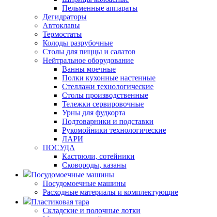
Пельменные аппараты
Дегидраторы
Автоклавы
Термостаты
Колоды разрубочные
Столы для пиццы и салатов
Нейтральное оборудование
Ванны моечные
Полки кухонные настенные
Стеллажи технологические
Столы производственные
Тележки сервировочные
Урны для фудкорта
Подтоварники и подставки
Рукомойники технологические
ЛАРИ
ПОСУДА
Кастрюли, сотейники
Сковороды, казаны
Посудомоечные машины
Посудомоечные машины
Расходные материалы и комплектующие
Пластиковая тара
Складские и полочные лотки