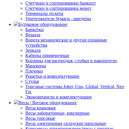
Счетчики и сортировщики банкнот
Счетчики и сортировщики монет
Терминалы оплаты
Уничтожители бумаги - шредеры
Бутиковое оборудование
Банкетки
Вешала
Ворота механические и другие охранные
устройства
Зеркала
Кабины примерочные
Корзины для распродаж, стойки и накопители
Манекены
Плечики
Решетки и комплектующие
Стулья
Торговые системы Joker, Uno, Global, Vertical, Neo
Fix
Экономпанели и комплектующие
Весы / Весовое оборудование
Весы крановые
Весы лабораторные, ювелирные
Весы торговые
Весы электронные складские напольные
Комплексы этикетирования (весы с печатью