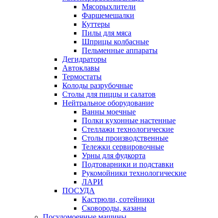
Мясорыхлители
Фаршемешалки
Куттеры
Пилы для мяса
Шприцы колбасные
Пельменные аппараты
Дегидраторы
Автоклавы
Термостаты
Колоды разрубочные
Столы для пиццы и салатов
Нейтральное оборудование
Ванны моечные
Полки кухонные настенные
Стеллажи технологические
Столы производственные
Тележки сервировочные
Урны для фудкорта
Подтоварники и подставки
Рукомойники технологические
ЛАРИ
ПОСУДА
Кастрюли, сотейники
Сковороды, казаны
Посудомоечные машины