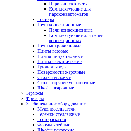
Пароконвектоматы
Комплектующие для
пароконвектоматов
Тостеры
Печи конвекционные
Печи конвекционные
Комплектующие для печей
конвекционных
Печи микроволновые
Плиты газовые
Плиты индукционные
Плиты электрические
Грили для кур
Поверхности жарочные
Столы тепловые
Столы горячие упаковочные
Шкафы жарочные
Термосы
Фризеры
Хлебопекарное оборудование
Мукопросеиватели
Тележки стеллажные
Тестораскатки
Формы хлебные
Шкафы пекарские