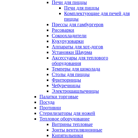
Печи для пиццы
Печи для пиццы
Комплектующие для печей для
пиццы
Прессы для гамбургеров
Рисоварки
Сокоохладители
Кукурузоварки
Аппараты для хот-догов
Установки Шаурма
Аксессуары для теплового
оборудования
Темперы для шоколада
Столы для пиццы
Фритюрницы
Чебуречницы
Электрошашлычницы
Палатки торговые
Посуда
Противни
Стерилизаторы для ножей
Тепловое оборудование
Витрины тепловые
Зонты вентиляционные
Кипятильники