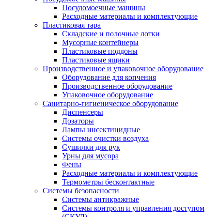
Посудомоечные машины
Расходные материалы и комплектующие
Пластиковая тара
Складские и полочные лотки
Мусорные контейнеры
Пластиковые поддоны
Пластиковые ящики
Производственное и упаковочное оборудование
Оборудование для копчения
Производственное оборудование
Упаковочное оборудование
Санитарно-гигиеническое оборудование
Диспенсеры
Дозаторы
Лампы инсектицидные
Системы очистки воздуха
Сушилки для рук
Урны для мусора
Фены
Расходные материалы и комплектующие
Термометры бесконтактные
Системы безопасности
Системы антикражные
Системы контроля и управления доступом
(СКУД)