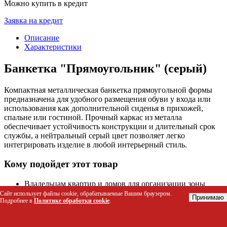
Можно купить в кредит
Заявка на кредит
Описание
Характеристики
Банкетка "Прямоугольник" (серый)
Компактная металлическая банкетка прямоугольной формы
предназначена для удобного размещения обуви у входа или
использования как дополнительной сиденья в прихожей,
спальне или гостиной. Прочный каркас из металла
обеспечивает устойчивость конструкции и длительный срок
службы, а нейтральный серый цвет позволяет легко
интегрировать изделие в любой интерьерный стиль.
Кому подойдет этот товар
Владельцам квартир и домов для организации зоны
хранения обуви у входной двери
Сайт использует файлы cookie, обрабатываемые Вашим браузером.
Принимаю
Подробнее в
Политике обработки cookie
.
Дизайнерам интерьеров, подбирающим лаконичные
элементы мебели в стиле минимализм или лофт
Хостелам, гостиницам и офисным помещениям как