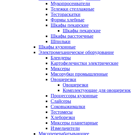
Мукопросеиватели
Тележки стеллажные
Тестораскатки
Формы хлебные
Шкафы пекарские
Шкафы пекарские
Шкафы расстоечные
Шпильки
Шкафы кухонные
Электромеханическое оборудование
Блендеры
Картофелечистки электрические
Миксеры
Мясорубки промышленные
Овощерезки
Овощерезки
Комплектующие для овощерезок
Процессоры кухонные
Слайсеры
Соковыжималки
Тестомесы
Хлеборезки
Миксеры планетарные
Измельчители
Мясоперерабатывающее