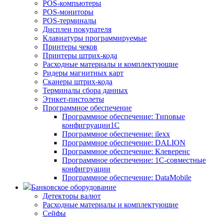
POS-компьютеры
POS-мониторы
POS-терминалы
Дисплеи покупателя
Клавиатуры программируемые
Принтеры чеков
Принтеры штрих-кода
Расходные материалы и комплектующие
Ридеры магнитных карт
Сканеры штрих-кода
Терминалы сбора данных
Этикет-пистолеты
Программное обеспечение
Программное обеспечение: Типовые
конфигруации1С
Программное обеспечение: ilexx
Программное обеспечение: DALION
Программное обеспечение: Клеверенс
Программное обеспечение: 1С-совместные
конфигруации
Программное обеспечение: DataMobile
Банковское оборудование
Детекторы валют
Расходные материалы и комплектующие
Сейфы