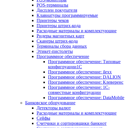
POS-терминалы
Дисплеи покупателя
Клавиатуры программируемые
Принтеры чеков
Принтеры штрих-кода
Расходные материалы и комплектующие
Ридеры магнитных карт
Сканеры штрих-кода
Терминалы сбора данных
Этикет-пистолеты
Программное обеспечение
Программное обеспечение: Типовые
конфигруации1С
Программное обеспечение: ilexx
Программное обеспечение: DALION
Программное обеспечение: Клеверенс
Программное обеспечение: 1С-
совместные конфигруации
Программное обеспечение: DataMobile
Банковское оборудование
Детекторы валют
Расходные материалы и комплектующие
Сейфы
Счетчики и сортировщики банкнот