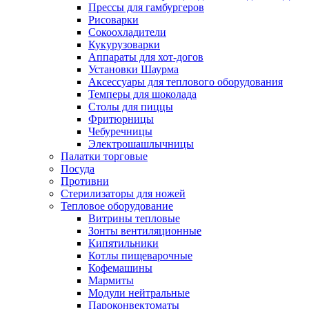
Прессы для гамбургеров
Рисоварки
Сокоохладители
Кукурузоварки
Аппараты для хот-догов
Установки Шаурма
Аксессуары для теплового оборудования
Темперы для шоколада
Столы для пиццы
Фритюрницы
Чебуречницы
Электрошашлычницы
Палатки торговые
Посуда
Противни
Стерилизаторы для ножей
Тепловое оборудование
Витрины тепловые
Зонты вентиляционные
Кипятильники
Котлы пищеварочные
Кофемашины
Мармиты
Модули нейтральные
Пароконвектоматы