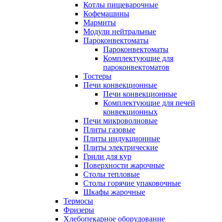
Котлы пищеварочные
Кофемашины
Мармиты
Модули нейтральные
Пароконвектоматы
Пароконвектоматы
Комплектующие для
пароконвектоматов
Тостеры
Печи конвекционные
Печи конвекционные
Комплектующие для печей
конвекционных
Печи микроволновые
Плиты газовые
Плиты индукционные
Плиты электрические
Грили для кур
Поверхности жарочные
Столы тепловые
Столы горячие упаковочные
Шкафы жарочные
Термосы
Фризеры
Хлебопекарное оборудование