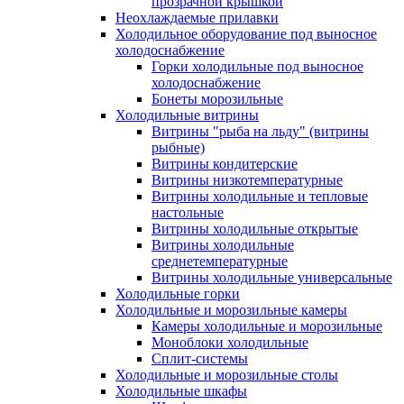
прозрачной крышкой
Неохлаждаемые прилавки
Холодильное оборудование под выносное
холодоснабжение
Горки холодильные под выносное
холодоснабжение
Бонеты морозильные
Холодильные витрины
Витрины "рыба на льду" (витрины
рыбные)
Витрины кондитерские
Витрины низкотемпературные
Витрины холодильные и тепловые
настольные
Витрины холодильные открытые
Витрины холодильные
среднетемпературные
Витрины холодильные универсальные
Холодильные горки
Холодильные и морозильные камеры
Камеры холодильные и морозильные
Моноблоки холодильные
Сплит-системы
Холодильные и морозильные столы
Холодильные шкафы