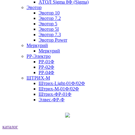
АТОЛ Sigma 8Ф (Sigma)
Эвотор
Эвотор 10
Эвотор 7.2
Эвотор 5
Эвотор 5I
Эвотор 7.3
Эвотор Power
Меркурий
Меркурий
РР-Электро
РР-01Ф
РР-02Ф
РР-04Ф
ШТРИХ-М
Штрих-Light-01Ф/02Ф
Штрих-М-01Ф/02Ф
Штрих-ФР-01Ф
Элвес-ФР-Ф
каталог