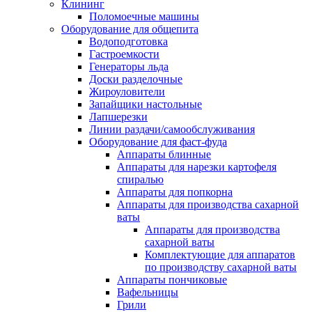
Клининг
Поломоечные машины
Оборудование для общепита
Водоподготовка
Гастроемкости
Генераторы льда
Доски разделочные
Жироуловители
Запайщики настольные
Лапшерезки
Линии раздачи/самообслуживания
Оборудование для фаст-фуда
Аппараты блинные
Аппараты для нарезки картофеля
спиралью
Аппараты для попкорна
Аппараты для производства сахарной
ваты
Аппараты для производства
сахарной ваты
Комплектующие для аппаратов
по производству сахарной ваты
Аппараты пончиковые
Вафельницы
Грили