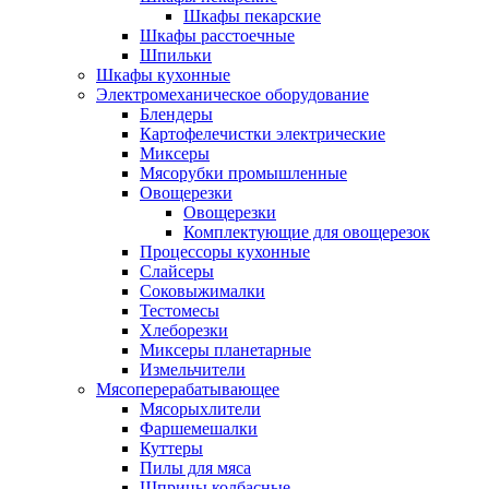
Шкафы пекарские
Шкафы расстоечные
Шпильки
Шкафы кухонные
Электромеханическое оборудование
Блендеры
Картофелечистки электрические
Миксеры
Мясорубки промышленные
Овощерезки
Овощерезки
Комплектующие для овощерезок
Процессоры кухонные
Слайсеры
Соковыжималки
Тестомесы
Хлеборезки
Миксеры планетарные
Измельчители
Мясоперерабатывающее
Мясорыхлители
Фаршемешалки
Куттеры
Пилы для мяса
Шприцы колбасные