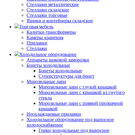
Стеллажи металлические
Стеллажи складские
Стеллажи торговые
Ящики и контейнеры складские
Торговая мебель
Калитки-трансформеры
Камеры хранения
Прилавки
Стеллажи
Холодильное оборудование
Аппараты шоковой заморозки
Бонеты холодильные
Бонеты холодильные
Суперструктуры для бонет
Морозильные лари
Морозильные лари с глухой крышкой
Морозильные лари с крышкой из гнутого
стекла
Морозильные лари с прямой прозрачной
крышкой
Неохлаждаемые прилавки
Холодильное оборудование под выносное
холодоснабжение
Горки холодильные под выносное