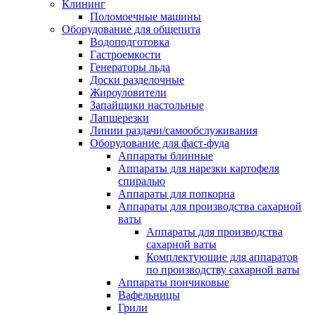
Клининг
Поломоечные машины
Оборудование для общепита
Водоподготовка
Гастроемкости
Генераторы льда
Доски разделочные
Жироуловители
Запайщики настольные
Лапшерезки
Линии раздачи/самообслуживания
Оборудование для фаст-фуда
Аппараты блинные
Аппараты для нарезки картофеля
спиралью
Аппараты для попкорна
Аппараты для производства сахарной
ваты
Аппараты для производства
сахарной ваты
Комплектующие для аппаратов
по производству сахарной ваты
Аппараты пончиковые
Вафельницы
Грили