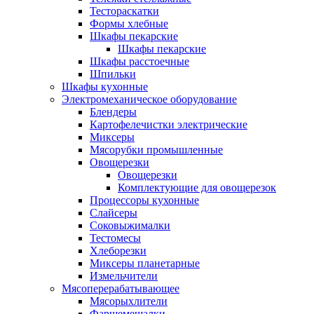
Тестораскатки
Формы хлебные
Шкафы пекарские
Шкафы пекарские
Шкафы расстоечные
Шпильки
Шкафы кухонные
Электромеханическое оборудование
Блендеры
Картофелечистки электрические
Миксеры
Мясорубки промышленные
Овощерезки
Овощерезки
Комплектующие для овощерезок
Процессоры кухонные
Слайсеры
Соковыжималки
Тестомесы
Хлеборезки
Миксеры планетарные
Измельчители
Мясоперерабатывающее
Мясорыхлители
Фаршемешалки