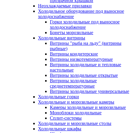
прозрачной крышкой
Неохлаждаемые прилавки
Холодильное оборудование под выносное
холодоснабжение
Горки холодильные под выносное
холодоснабжение
Бонеты морозильные
Холодильные витрины
Витрины "рыба на льду" (витрины
рыбные)
Витрины кондитерские
Витрины низкотемпературные
Витрины холодильные и тепловые
настольные
Витрины холодильные открытые
Витрины холодильные
среднетемпературные
Витрины холодильные универсальные
Холодильные горки
Холодильные и морозильные камеры
Камеры холодильные и морозильные
Моноблоки холодильные
Сплит-системы
Холодильные и морозильные столы
Холодильные шкафы