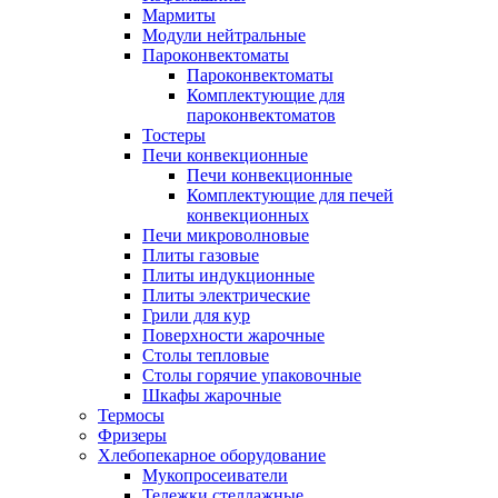
Мармиты
Модули нейтральные
Пароконвектоматы
Пароконвектоматы
Комплектующие для
пароконвектоматов
Тостеры
Печи конвекционные
Печи конвекционные
Комплектующие для печей
конвекционных
Печи микроволновые
Плиты газовые
Плиты индукционные
Плиты электрические
Грили для кур
Поверхности жарочные
Столы тепловые
Столы горячие упаковочные
Шкафы жарочные
Термосы
Фризеры
Хлебопекарное оборудование
Мукопросеиватели
Тележки стеллажные