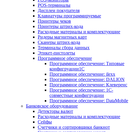
POS-терминалы
Дисплеи покупателя
Клавиатуры программируемые
Принтеры чеков
Принтеры штрих-кода
Расходные материалы и комплектующие
Ридеры магнитных карт
Сканеры штрих-кода
Терминалы сбора данных
Этикет-пистолеты
Программное обеспечение
Программное обеспечение: Типовые
конфигруации1С
Программное обеспечение: ilexx
Программное обеспечение: DALION
Программное обеспечение: Клеверенс
Программное обеспечение: 1С-
совместные конфигруации
Программное обеспечение: DataMobile
Банковское оборудование
Детекторы валют
Расходные материалы и комплектующие
Сейфы
Счетчики и сортировщики банкнот