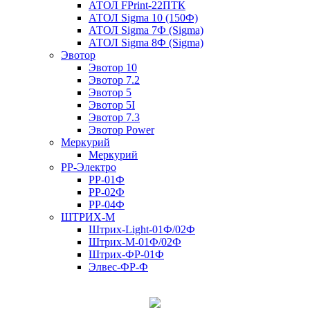
АТОЛ FPrint-22ПТК
АТОЛ Sigma 10 (150Ф)
АТОЛ Sigma 7Ф (Sigma)
АТОЛ Sigma 8Ф (Sigma)
Эвотор
Эвотор 10
Эвотор 7.2
Эвотор 5
Эвотор 5I
Эвотор 7.3
Эвотор Power
Меркурий
Меркурий
РР-Электро
РР-01Ф
РР-02Ф
РР-04Ф
ШТРИХ-М
Штрих-Light-01Ф/02Ф
Штрих-М-01Ф/02Ф
Штрих-ФР-01Ф
Элвес-ФР-Ф