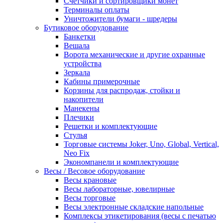
Счетчики и сортировщики монет
Терминалы оплаты
Уничтожители бумаги - шредеры
Бутиковое оборудование
Банкетки
Вешала
Ворота механические и другие охранные
устройства
Зеркала
Кабины примерочные
Корзины для распродаж, стойки и
накопители
Манекены
Плечики
Решетки и комплектующие
Стулья
Торговые системы Joker, Uno, Global, Vertical,
Neo Fix
Экономпанели и комплектующие
Весы / Весовое оборудование
Весы крановые
Весы лабораторные, ювелирные
Весы торговые
Весы электронные складские напольные
Комплексы этикетирования (весы с печатью