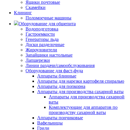
Ящики почтовые
Скамейки
Клининг
Поломоечные машины
Оборудование для общепита
Водоподготовка
Гастроемкости
Генераторы льда
Доски разделочные
Жироуловители
Запайщики настольные
Лапшерезки
Линии раздачи/самообслуживания
Оборудование для фаст-фуда
Аппараты блинные
Аппараты для нарезки картофеля спиралью
Аппараты для попкорна
Аппараты для производства сахарной ваты
Аппараты для производства сахарной
ваты
Комплектующие для аппаратов по
производству сахарной ваты
Аппараты пончиковые
Вафельницы
Грили