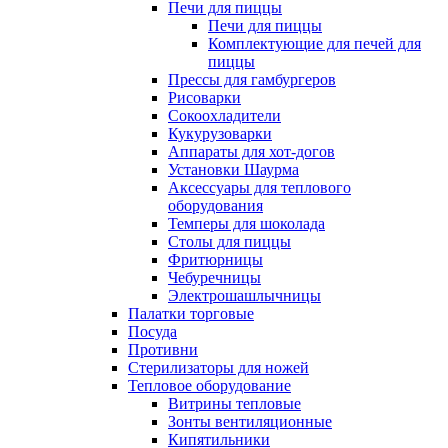
Печи для пиццы
Печи для пиццы
Комплектующие для печей для
пиццы
Прессы для гамбургеров
Рисоварки
Сокоохладители
Кукурузоварки
Аппараты для хот-догов
Установки Шаурма
Аксессуары для теплового
оборудования
Темперы для шоколада
Столы для пиццы
Фритюрницы
Чебуречницы
Электрошашлычницы
Палатки торговые
Посуда
Противни
Стерилизаторы для ножей
Тепловое оборудование
Витрины тепловые
Зонты вентиляционные
Кипятильники