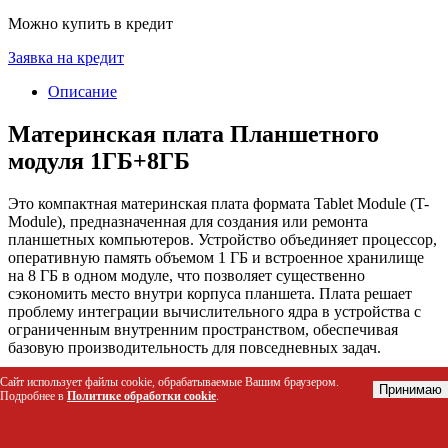
Можно купить в кредит
Заявка на кредит
Описание
Материнская плата Планшетного
модуля 1ГБ+8ГБ
Это компактная материнская плата формата Tablet Module (T-
Module), предназначенная для создания или ремонта
планшетных компьютеров. Устройство объединяет процессор,
оперативную память объемом 1 ГБ и встроенное хранилище
на 8 ГБ в одном модуле, что позволяет существенно
сэкономить место внутри корпуса планшета. Плата решает
проблему интеграции вычислительного ядра в устройства с
ограниченным внутренним пространством, обеспечивая
базовую производительность для повседневных задач.
Сайт использует файлы cookie, обрабатываемые Вашим браузером.
Кому подойдет этот товар
Принимаю
Подробнее в
Политике обработки cookie
.
Инженерам и разработчикам IoT-устройств, создающим
кастомные интерфейсы управления.