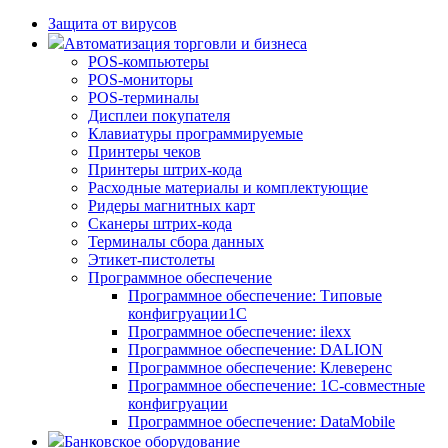
Защита от вирусов
Автоматизация торговли и бизнеса
POS-компьютеры
POS-мониторы
POS-терминалы
Дисплеи покупателя
Клавиатуры программируемые
Принтеры чеков
Принтеры штрих-кода
Расходные материалы и комплектующие
Ридеры магнитных карт
Сканеры штрих-кода
Терминалы сбора данных
Этикет-пистолеты
Программное обеспечение
Программное обеспечение: Типовые
конфигруации1С
Программное обеспечение: ilexx
Программное обеспечение: DALION
Программное обеспечение: Клеверенс
Программное обеспечение: 1С-совместные
конфигруации
Программное обеспечение: DataMobile
Банковское оборудование