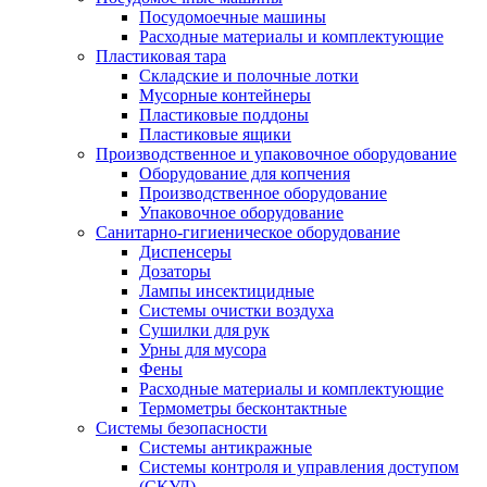
Посудомоечные машины
Расходные материалы и комплектующие
Пластиковая тара
Складские и полочные лотки
Мусорные контейнеры
Пластиковые поддоны
Пластиковые ящики
Производственное и упаковочное оборудование
Оборудование для копчения
Производственное оборудование
Упаковочное оборудование
Санитарно-гигиеническое оборудование
Диспенсеры
Дозаторы
Лампы инсектицидные
Системы очистки воздуха
Сушилки для рук
Урны для мусора
Фены
Расходные материалы и комплектующие
Термометры бесконтактные
Системы безопасности
Системы антикражные
Системы контроля и управления доступом
(СКУД)