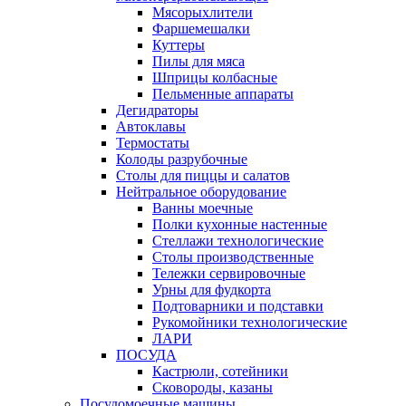
Мясорыхлители
Фаршемешалки
Куттеры
Пилы для мяса
Шприцы колбасные
Пельменные аппараты
Дегидраторы
Автоклавы
Термостаты
Колоды разрубочные
Столы для пиццы и салатов
Нейтральное оборудование
Ванны моечные
Полки кухонные настенные
Стеллажи технологические
Столы производственные
Тележки сервировочные
Урны для фудкорта
Подтоварники и подставки
Рукомойники технологические
ЛАРИ
ПОСУДА
Кастрюли, сотейники
Сковороды, казаны
Посудомоечные машины