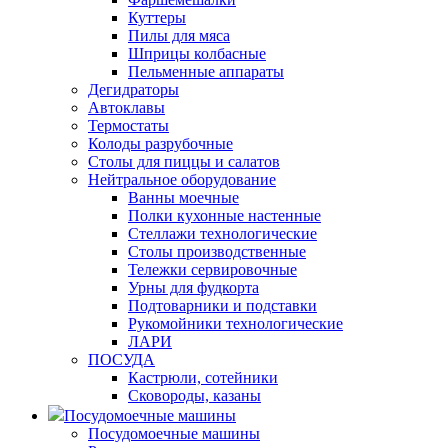
Куттеры
Пилы для мяса
Шприцы колбасные
Пельменные аппараты
Дегидраторы
Автоклавы
Термостаты
Колоды разрубочные
Столы для пиццы и салатов
Нейтральное оборудование
Ванны моечные
Полки кухонные настенные
Стеллажи технологические
Столы производственные
Тележки сервировочные
Урны для фудкорта
Подтоварники и подставки
Рукомойники технологические
ЛАРИ
ПОСУДА
Кастрюли, сотейники
Сковороды, казаны
Посудомоечные машины
Посудомоечные машины