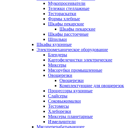
Мукопросеиватели
Тележки стеллажные
Тестораскатки
Формы хлебные
Шкафы пекарские
Шкафы пекарские
Шкафы расстоечные
Шпильки
Шкафы кухонные
Электромеханическое оборудование
Блендеры
Картофелечистки электрические
Миксеры
Мясорубки промышленные
Овощерезки
Овощерезки
Комплектующие для овощерезок
Процессоры кухонные
Слайсеры
Соковыжималки
Тестомесы
Хлеборезки
Миксеры планетарные
Измельчители
Мясоперерабатывающее