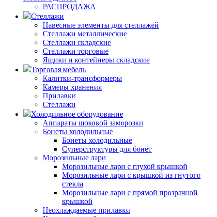
РАСПРОДАЖА
Стеллажи
Навесные элементы для стеллажей
Стеллажи металлические
Стеллажи складские
Стеллажи торговые
Ящики и контейнеры складские
Торговая мебель
Калитки-трансформеры
Камеры хранения
Прилавки
Стеллажи
Холодильное оборудование
Аппараты шоковой заморозки
Бонеты холодильные
Бонеты холодильные
Суперструктуры для бонет
Морозильные лари
Морозильные лари с глухой крышкой
Морозильные лари с крышкой из гнутого
стекла
Морозильные лари с прямой прозрачной
крышкой
Неохлаждаемые прилавки