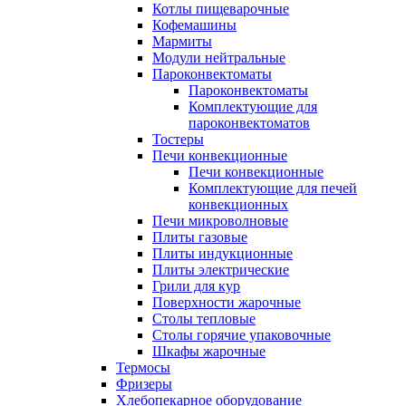
Котлы пищеварочные
Кофемашины
Мармиты
Модули нейтральные
Пароконвектоматы
Пароконвектоматы
Комплектующие для
пароконвектоматов
Тостеры
Печи конвекционные
Печи конвекционные
Комплектующие для печей
конвекционных
Печи микроволновые
Плиты газовые
Плиты индукционные
Плиты электрические
Грили для кур
Поверхности жарочные
Столы тепловые
Столы горячие упаковочные
Шкафы жарочные
Термосы
Фризеры
Хлебопекарное оборудование