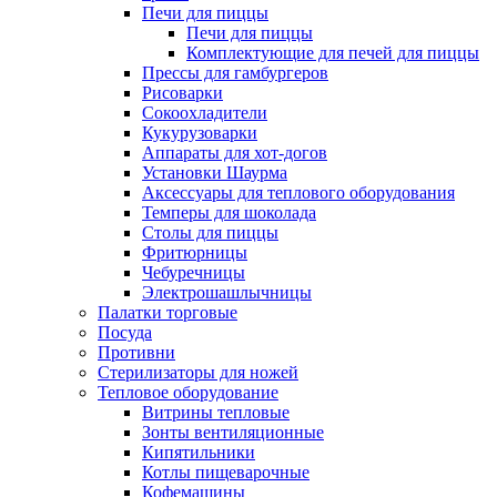
Печи для пиццы
Печи для пиццы
Комплектующие для печей для пиццы
Прессы для гамбургеров
Рисоварки
Сокоохладители
Кукурузоварки
Аппараты для хот-догов
Установки Шаурма
Аксессуары для теплового оборудования
Темперы для шоколада
Столы для пиццы
Фритюрницы
Чебуречницы
Электрошашлычницы
Палатки торговые
Посуда
Противни
Стерилизаторы для ножей
Тепловое оборудование
Витрины тепловые
Зонты вентиляционные
Кипятильники
Котлы пищеварочные
Кофемашины