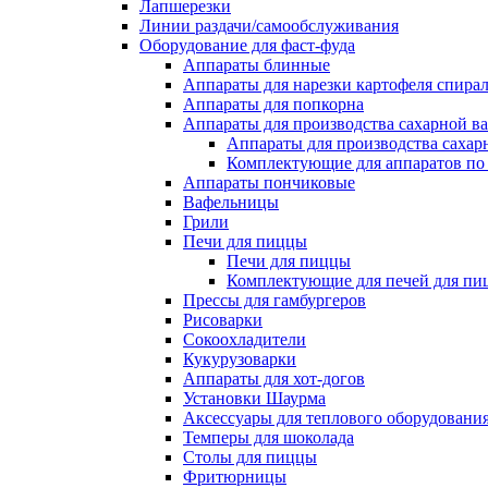
Лапшерезки
Линии раздачи/самообслуживания
Оборудование для фаст-фуда
Аппараты блинные
Аппараты для нарезки картофеля спира
Аппараты для попкорна
Аппараты для производства сахарной в
Аппараты для производства сахар
Комплектующие для аппаратов по 
Аппараты пончиковые
Вафельницы
Грили
Печи для пиццы
Печи для пиццы
Комплектующие для печей для пи
Прессы для гамбургеров
Рисоварки
Сокоохладители
Кукурузоварки
Аппараты для хот-догов
Установки Шаурма
Аксессуары для теплового оборудовани
Темперы для шоколада
Столы для пиццы
Фритюрницы