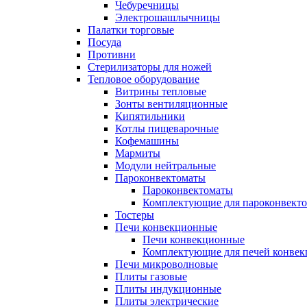
Чебуречницы
Электрошашлычницы
Палатки торговые
Посуда
Противни
Стерилизаторы для ножей
Тепловое оборудование
Витрины тепловые
Зонты вентиляционные
Кипятильники
Котлы пищеварочные
Кофемашины
Мармиты
Модули нейтральные
Пароконвектоматы
Пароконвектоматы
Комплектующие для пароконвекто
Тостеры
Печи конвекционные
Печи конвекционные
Комплектующие для печей конве
Печи микроволновые
Плиты газовые
Плиты индукционные
Плиты электрические