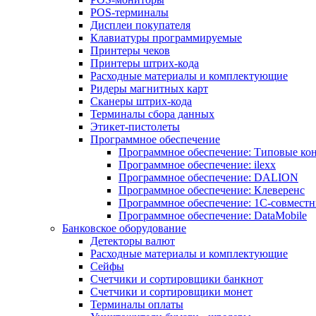
POS-терминалы
Дисплеи покупателя
Клавиатуры программируемые
Принтеры чеков
Принтеры штрих-кода
Расходные материалы и комплектующие
Ридеры магнитных карт
Сканеры штрих-кода
Терминалы сбора данных
Этикет-пистолеты
Программное обеспечение
Программное обеспечение: Типовые к
Программное обеспечение: ilexx
Программное обеспечение: DALION
Программное обеспечение: Клеверенс
Программное обеспечение: 1С-совмест
Программное обеспечение: DataMobile
Банковское оборудование
Детекторы валют
Расходные материалы и комплектующие
Сейфы
Счетчики и сортировщики банкнот
Счетчики и сортировщики монет
Терминалы оплаты