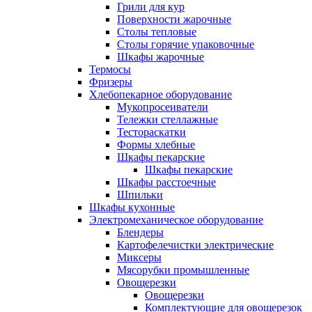
Грили для кур
Поверхности жарочные
Столы тепловые
Столы горячие упаковочные
Шкафы жарочные
Термосы
Фризеры
Хлебопекарное оборудование
Мукопросеиватели
Тележки стеллажные
Тестораскатки
Формы хлебные
Шкафы пекарские
Шкафы пекарские
Шкафы расстоечные
Шпильки
Шкафы кухонные
Электромеханическое оборудование
Блендеры
Картофелечистки электрические
Миксеры
Мясорубки промышленные
Овощерезки
Овощерезки
Комплектующие для овощерезок