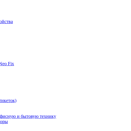
ойства
 Neo Fix
тикеток)
офисную и бытовую технику
поры