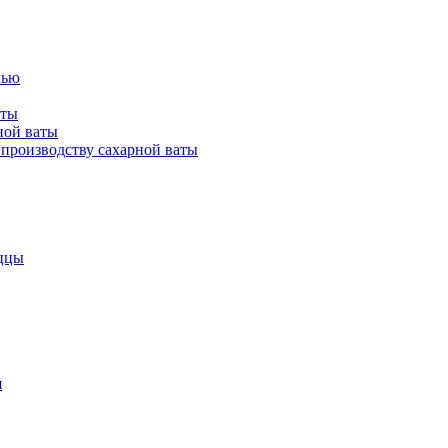
лью
аты
ной ваты
производству сахарной ваты
ццы
я