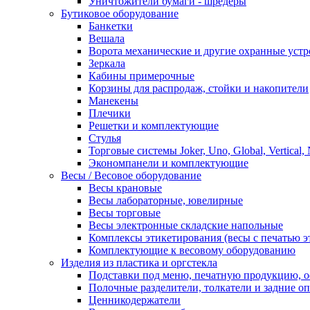
Уничтожители бумаги - шредеры
Бутиковое оборудование
Банкетки
Вешала
Ворота механические и другие охранные устр
Зеркала
Кабины примерочные
Корзины для распродаж, стойки и накопители
Манекены
Плечики
Решетки и комплектующие
Стулья
Торговые системы Joker, Uno, Global, Vertical,
Экономпанели и комплектующие
Весы / Весовое оборудование
Весы крановые
Весы лабораторные, ювелирные
Весы торговые
Весы электронные складские напольные
Комплексы этикетирования (весы с печатью э
Комплектующие к весовому оборудованию
Изделия из пластика и оргстекла
Подставки под меню, печатную продукцию, 
Полочные разделители, толкатели и задние о
Ценникодержатели