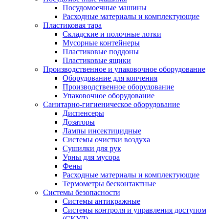
Посудомоечные машины
Расходные материалы и комплектующие
Пластиковая тара
Складские и полочные лотки
Мусорные контейнеры
Пластиковые поддоны
Пластиковые ящики
Производственное и упаковочное оборудование
Оборудование для копчения
Производственное оборудование
Упаковочное оборудование
Санитарно-гигиеническое оборудование
Диспенсеры
Дозаторы
Лампы инсектицидные
Системы очистки воздуха
Сушилки для рук
Урны для мусора
Фены
Расходные материалы и комплектующие
Термометры бесконтактные
Системы безопасности
Системы антикражные
Системы контроля и управления доступом
(СКУД)