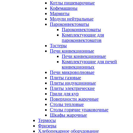
Котлы пищеварочные
Кофемашины
Мармиты
Модули нейтральные
Пароконвектоматы
Пароконвектоматы
Комплектующие для
пароконвектоматов
Тостеры
Печи конвекционные
Печи конвекционные
Комплектующие для печей
конвекционных
Печи микроволновые
Плиты газовые
Плиты индукционные
Плиты электрические
Грили для кур
Поверхности жарочные
Столы тепловые
Столы горячие упаковочные
Шкафы жарочные
Термосы
Фризеры
Хлебопекарное оборудование