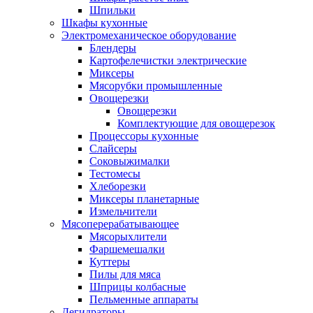
Шпильки
Шкафы кухонные
Электромеханическое оборудование
Блендеры
Картофелечистки электрические
Миксеры
Мясорубки промышленные
Овощерезки
Овощерезки
Комплектующие для овощерезок
Процессоры кухонные
Слайсеры
Соковыжималки
Тестомесы
Хлеборезки
Миксеры планетарные
Измельчители
Мясоперерабатывающее
Мясорыхлители
Фаршемешалки
Куттеры
Пилы для мяса
Шприцы колбасные
Пельменные аппараты
Дегидраторы