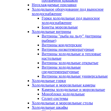
прозрачной крышкой
Неохлаждаемые прилавки
Холодильное оборудование под выносное
холодоснабжение
Горки холодильные под выносное
холодоснабжение
Бонеты морозильные
Холодильные витрины
Витрины "рыба на льду" (витрины
рыбные)
Витрины кондитерские
Витрины низкотемпературные
Витрины холодильные и тепловые
настольные
Витрины холодильные открытые
Витрины холодильные
среднетемпературные
Витрины холодильные универсальные
Холодильные горки
Холодильные и морозильные камеры
Камеры холодильные и морозильные
Моноблоки холодильные
Сплит-системы
Холодильные и морозильные столы
Холодильные шкафы