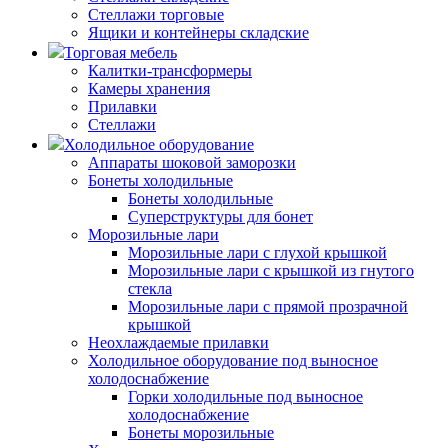
Стеллажи торговые
Ящики и контейнеры складские
Торговая мебель
Калитки-трансформеры
Камеры хранения
Прилавки
Стеллажи
Холодильное оборудование
Аппараты шоковой заморозки
Бонеты холодильные
Бонеты холодильные
Суперструктуры для бонет
Морозильные лари
Морозильные лари с глухой крышкой
Морозильные лари с крышкой из гнутого
стекла
Морозильные лари с прямой прозрачной
крышкой
Неохлаждаемые прилавки
Холодильное оборудование под выносное
холодоснабжение
Горки холодильные под выносное
холодоснабжение
Бонеты морозильные