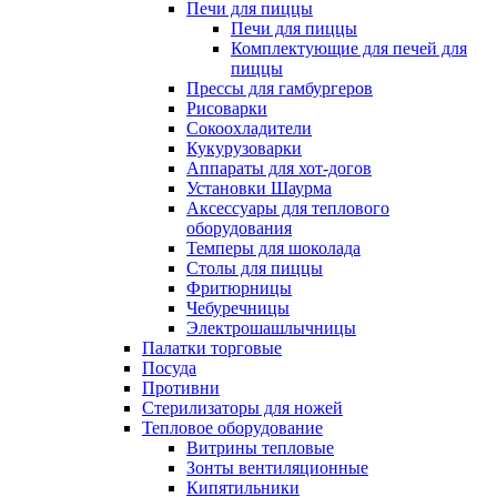
Печи для пиццы
Печи для пиццы
Комплектующие для печей для
пиццы
Прессы для гамбургеров
Рисоварки
Сокоохладители
Кукурузоварки
Аппараты для хот-догов
Установки Шаурма
Аксессуары для теплового
оборудования
Темперы для шоколада
Столы для пиццы
Фритюрницы
Чебуречницы
Электрошашлычницы
Палатки торговые
Посуда
Противни
Стерилизаторы для ножей
Тепловое оборудование
Витрины тепловые
Зонты вентиляционные
Кипятильники