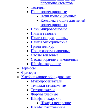
пароконвектоматов
Тостеры
Печи конвекционные
Печи конвекционные
Комплектующие для печей
конвекционных
Печи микроволновые
Плиты газовые
Плиты индукционные
Плиты электрические
Грили для кур
Поверхности жарочные
Столы тепловые
Столы горячие упаковочные
Шкафы жарочные
Термосы
Фризеры
Хлебопекарное оборудование
Мукопросеиватели
Тележки стеллажные
Тестораскатки
Формы хлебные
Шкафы пекарские
Шкафы пекарские
Шкафы расстоечные