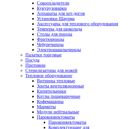
Сокоохладители
Кукурузоварки
Аппараты для хот-догов
Установки Шаурма
Аксессуары для теплового оборудования
Темперы для шоколада
Столы для пиццы
Фритюрницы
Чебуречницы
Электрошашлычницы
Палатки торговые
Посуда
Противни
Стерилизаторы для ножей
Тепловое оборудование
Витрины тепловые
Зонты вентиляционные
Кипятильники
Котлы пищеварочные
Кофемашины
Мармиты
Модули нейтральные
Пароконвектоматы
Пароконвектоматы
Комплектующие для