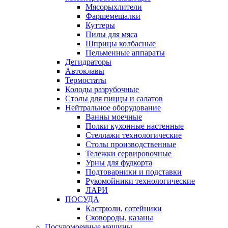
Мясорыхлители
Фаршемешалки
Куттеры
Пилы для мяса
Шприцы колбасные
Пельменные аппараты
Дегидраторы
Автоклавы
Термостаты
Колоды разрубочные
Столы для пиццы и салатов
Нейтральное оборудование
Ванны моечные
Полки кухонные настенные
Стеллажи технологические
Столы производственные
Тележки сервировочные
Урны для фудкорта
Подтоварники и подставки
Рукомойники технологические
ЛАРИ
ПОСУДА
Кастрюли, сотейники
Сковороды, казаны
Посудомоечные машины