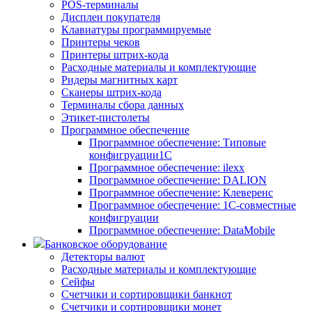
POS-терминалы
Дисплеи покупателя
Клавиатуры программируемые
Принтеры чеков
Принтеры штрих-кода
Расходные материалы и комплектующие
Ридеры магнитных карт
Сканеры штрих-кода
Терминалы сбора данных
Этикет-пистолеты
Программное обеспечение
Программное обеспечение: Типовые
конфигруации1С
Программное обеспечение: ilexx
Программное обеспечение: DALION
Программное обеспечение: Клеверенс
Программное обеспечение: 1С-совместные
конфигруации
Программное обеспечение: DataMobile
Банковское оборудование
Детекторы валют
Расходные материалы и комплектующие
Сейфы
Счетчики и сортировщики банкнот
Счетчики и сортировщики монет