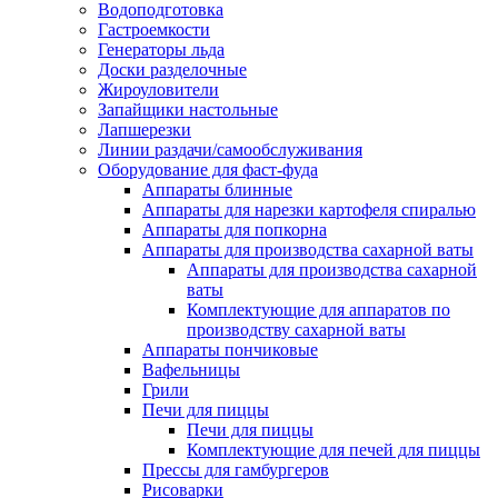
Водоподготовка
Гастроемкости
Генераторы льда
Доски разделочные
Жироуловители
Запайщики настольные
Лапшерезки
Линии раздачи/самообслуживания
Оборудование для фаст-фуда
Аппараты блинные
Аппараты для нарезки картофеля спиралью
Аппараты для попкорна
Аппараты для производства сахарной ваты
Аппараты для производства сахарной
ваты
Комплектующие для аппаратов по
производству сахарной ваты
Аппараты пончиковые
Вафельницы
Грили
Печи для пиццы
Печи для пиццы
Комплектующие для печей для пиццы
Прессы для гамбургеров
Рисоварки