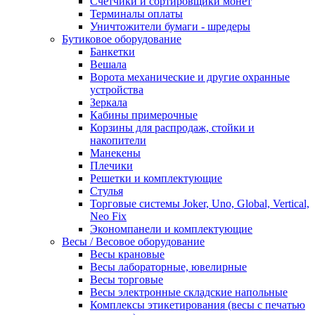
Счетчики и сортировщики монет
Терминалы оплаты
Уничтожители бумаги - шредеры
Бутиковое оборудование
Банкетки
Вешала
Ворота механические и другие охранные
устройства
Зеркала
Кабины примерочные
Корзины для распродаж, стойки и
накопители
Манекены
Плечики
Решетки и комплектующие
Стулья
Торговые системы Joker, Uno, Global, Vertical,
Neo Fix
Экономпанели и комплектующие
Весы / Весовое оборудование
Весы крановые
Весы лабораторные, ювелирные
Весы торговые
Весы электронные складские напольные
Комплексы этикетирования (весы с печатью