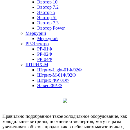
Эвотор 10
Эвотор 7.2
Эвотор 5
Эвотор 5I
Эвотор 7.3
Эвотор Power
Меркурий
Меркурий
РР-Электро
РР-01Ф
РР-02Ф
РР-04Ф
ШТРИХ-М
Штрих-Light-01Ф/02Ф
Штрих-М-01Ф/02Ф
Штрих-ФР-01Ф
Элвес-ФР-Ф
Правильно подобранное такое холодильное оборудование, как
холодильные витрины, по мнению экспертов, могут в разы
увеличивать объемы продаж как в небольших магазинчиках,