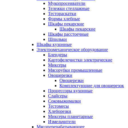
Мукопросеиватели
Тележки стеллажные
Тестораскатки
Формы хлебные
Шкафы пекарские
Шкафы пекарские
Шкафы расстоечные
Шпильки
Шкафы кухонные
Электромеханическое оборудование
Блендеры
Картофелечистки электрические
Миксеры
Мясорубки промышленные
Овощерезки
Овощерезки
Комплектующие для овощерезок
Процессоры кухонные
Слайсеры
Соковыжималки
Тестомесы
Хлеборезки
Миксеры планетарные
Измельчители
Мясоперерабатывающее