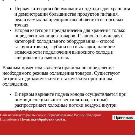
Первая категория оборудования подходит для хранения
и демонстрации большинства продуктов питания,
реализуемых на предприятиях общепита и торговых
точках.
Вторая категория предназначена для хранения только
определенных видов товаров. Главное отличие двух
категорий холодильного оборудования – способ
загрузки товара, глубина его выкладки, наличие
возможности подключения выносного холода и
специального накопителя.
Важным моментом является правильное определение
необходимого режима охлаждения товаров. Существуют
витрины с динамическим и статическим принципом
охлаждения.
В первом варианте подача холода осуществляется при
помощи специального вентилятора, который
распространяет холодные потоки воздуха внутри
витрины.
Сайт использует файлы cookie, обрабатываемые Вашим браузером.
Во втором случае холод распределяется равномерно по
Принимаю
Подробнее в
Политике обработки cookie
.
всей территории. Разные категории продуктов питания
подразумевают определенные условия хранения.