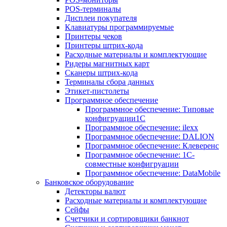
POS-терминалы
Дисплеи покупателя
Клавиатуры программируемые
Принтеры чеков
Принтеры штрих-кода
Расходные материалы и комплектующие
Ридеры магнитных карт
Сканеры штрих-кода
Терминалы сбора данных
Этикет-пистолеты
Программное обеспечение
Программное обеспечение: Типовые
конфигруации1С
Программное обеспечение: ilexx
Программное обеспечение: DALION
Программное обеспечение: Клеверенс
Программное обеспечение: 1С-
совместные конфигруации
Программное обеспечение: DataMobile
Банковское оборудование
Детекторы валют
Расходные материалы и комплектующие
Сейфы
Счетчики и сортировщики банкнот