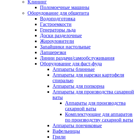
Клининг
Поломоечные машины
Оборудование для общепита
Водоподготовка
Гастроемкости
Генераторы льда
Доски разделочные
Жироуловители
Запайщики настольные
Лапшерезки
Линии раздачи/самообслуживания
Оборудование для фаст-фуда
Аппараты блинные
Аппараты для нарезки картофеля
спиралью
Аппараты для попкорна
Аппараты для производства сахарной
ваты
Аппараты для производства
сахарной ваты
Комплектующие для аппаратов
по производству сахарной ваты
Аппараты пончиковые
Вафельницы
Грили