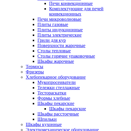
Печи конвекционные
Комплектующие для печей
конвекционных
Печи микроволновые
Плиты газовые
Плиты индукционные
Плиты электрические
Грили для кур
Поверхности жарочные
Столы тепловые
Столы горячие упаковочные
Шкафы жарочные
Термосы
Фризеры
Хлебопекарное оборудование
Мукопросеиватели
Тележки стеллажные
Тестораскатки
Формы хлебные
Шкафы пекарские
Шкафы пекарские
Шкафы расстоечные
Шпильки
Шкафы кухонные
Электромеханическое оборудование