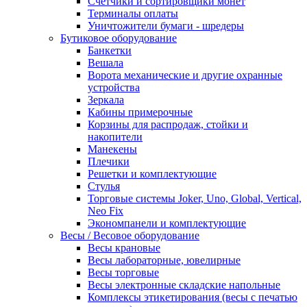
Счетчики и сортировщики монет
Терминалы оплаты
Уничтожители бумаги - шредеры
Бутиковое оборудование
Банкетки
Вешала
Ворота механические и другие охранные
устройства
Зеркала
Кабины примерочные
Корзины для распродаж, стойки и
накопители
Манекены
Плечики
Решетки и комплектующие
Стулья
Торговые системы Joker, Uno, Global, Vertical,
Neo Fix
Экономпанели и комплектующие
Весы / Весовое оборудование
Весы крановые
Весы лабораторные, ювелирные
Весы торговые
Весы электронные складские напольные
Комплексы этикетирования (весы с печатью