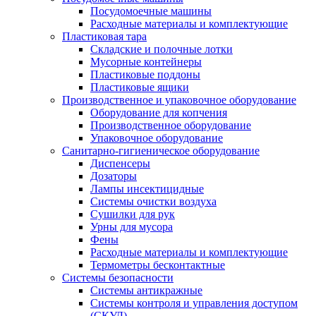
Посудомоечные машины
Расходные материалы и комплектующие
Пластиковая тара
Складские и полочные лотки
Мусорные контейнеры
Пластиковые поддоны
Пластиковые ящики
Производственное и упаковочное оборудование
Оборудование для копчения
Производственное оборудование
Упаковочное оборудование
Санитарно-гигиеническое оборудование
Диспенсеры
Дозаторы
Лампы инсектицидные
Системы очистки воздуха
Сушилки для рук
Урны для мусора
Фены
Расходные материалы и комплектующие
Термометры бесконтактные
Системы безопасности
Системы антикражные
Системы контроля и управления доступом
(СКУД)