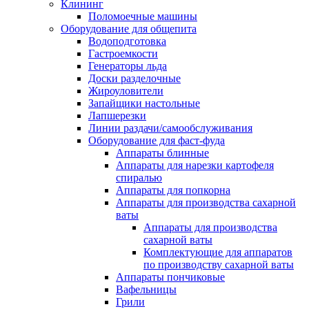
Клининг
Поломоечные машины
Оборудование для общепита
Водоподготовка
Гастроемкости
Генераторы льда
Доски разделочные
Жироуловители
Запайщики настольные
Лапшерезки
Линии раздачи/самообслуживания
Оборудование для фаст-фуда
Аппараты блинные
Аппараты для нарезки картофеля
спиралью
Аппараты для попкорна
Аппараты для производства сахарной
ваты
Аппараты для производства
сахарной ваты
Комплектующие для аппаратов
по производству сахарной ваты
Аппараты пончиковые
Вафельницы
Грили