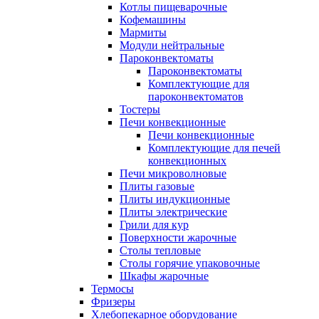
Котлы пищеварочные
Кофемашины
Мармиты
Модули нейтральные
Пароконвектоматы
Пароконвектоматы
Комплектующие для
пароконвектоматов
Тостеры
Печи конвекционные
Печи конвекционные
Комплектующие для печей
конвекционных
Печи микроволновые
Плиты газовые
Плиты индукционные
Плиты электрические
Грили для кур
Поверхности жарочные
Столы тепловые
Столы горячие упаковочные
Шкафы жарочные
Термосы
Фризеры
Хлебопекарное оборудование