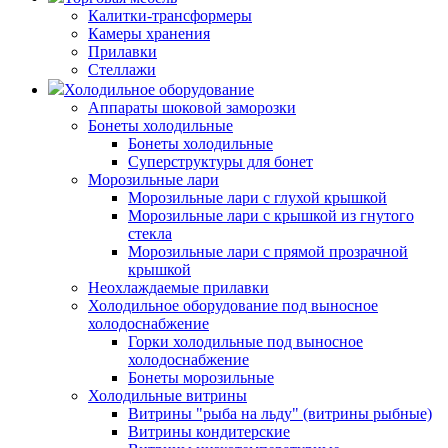
Калитки-трансформеры
Камеры хранения
Прилавки
Стеллажи
Холодильное оборудование
Аппараты шоковой заморозки
Бонеты холодильные
Бонеты холодильные
Суперструктуры для бонет
Морозильные лари
Морозильные лари с глухой крышкой
Морозильные лари с крышкой из гнутого
стекла
Морозильные лари с прямой прозрачной
крышкой
Неохлаждаемые прилавки
Холодильное оборудование под выносное
холодоснабжение
Горки холодильные под выносное
холодоснабжение
Бонеты морозильные
Холодильные витрины
Витрины "рыба на льду" (витрины рыбные)
Витрины кондитерские