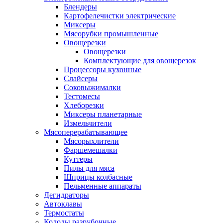
Блендеры
Картофелечистки электрические
Миксеры
Мясорубки промышленные
Овощерезки
Овощерезки
Комплектующие для овощерезок
Процессоры кухонные
Слайсеры
Соковыжималки
Тестомесы
Хлеборезки
Миксеры планетарные
Измельчители
Мясоперерабатывающее
Мясорыхлители
Фаршемешалки
Куттеры
Пилы для мяса
Шприцы колбасные
Пельменные аппараты
Дегидраторы
Автоклавы
Термостаты
Колоды разрубочные