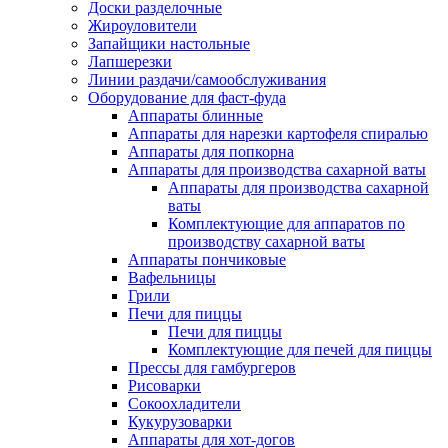
Доски разделочные
Жироуловители
Запайщики настольные
Лапшерезки
Линии раздачи/самообслуживания
Оборудование для фаст-фуда
Аппараты блинные
Аппараты для нарезки картофеля спиралью
Аппараты для попкорна
Аппараты для производства сахарной ваты
Аппараты для производства сахарной
ваты
Комплектующие для аппаратов по
производству сахарной ваты
Аппараты пончиковые
Вафельницы
Грили
Печи для пиццы
Печи для пиццы
Комплектующие для печей для пиццы
Прессы для гамбургеров
Рисоварки
Сокоохладители
Кукурузоварки
Аппараты для хот-догов