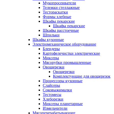
Мукопросеиватели
Тележки стеллажные
Тестораскатки
Формы хлебные
Шкафы пекарские
Шкафы пекарские
Шкафы расстоечные
Шпильки
Шкафы кухонные
Электромеханическое оборудование
Блендеры
Картофелечистки электрические
Миксеры
Мясорубки промышленные
Овощерезки
Овощерезки
Комплектующие для овощерезок
Процессоры кухонные
Слайсеры
Соковыжималки
Тестомесы
Хлеборезки
Миксеры планетарные
Измельчители
Мясоперерабатывающее