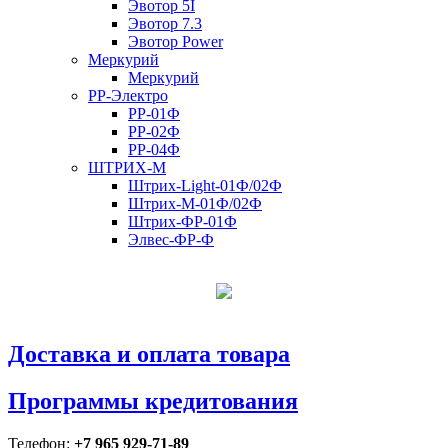
Эвотор 5I
Эвотор 7.3
Эвотор Power
Меркурий
Меркурий
РР-Электро
РР-01Ф
РР-02Ф
РР-04Ф
ШТРИХ-М
Штрих-Light-01Ф/02Ф
Штрих-М-01Ф/02Ф
Штрих-ФР-01Ф
Элвес-ФР-Ф
Доставка и оплата товара
Программы кредитования
Телефон:
+7 965 929-71-89