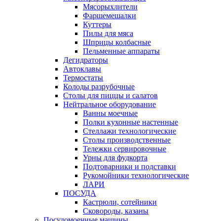
Мясорыхлители
Фаршемешалки
Куттеры
Пилы для мяса
Шприцы колбасные
Пельменные аппараты
Дегидраторы
Автоклавы
Термостаты
Колоды разрубочные
Столы для пиццы и салатов
Нейтральное оборудование
Ванны моечные
Полки кухонные настенные
Стеллажи технологические
Столы производственные
Тележки сервировочные
Урны для фудкорта
Подтоварники и подставки
Рукомойники технологические
ЛАРИ
ПОСУДА
Кастрюли, сотейники
Сковороды, казаны
Посудомоечные машины