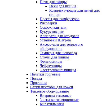
Печи для пиццы
Печи для пиццы
Комплектующие для печей для
пиццы
Прессы для гамбургеров
Рисоварки
Сокоохладители
Кукурузоварки
Аппараты для хот-догов
Установки Шаурма
Аксессуары для теплового
оборудования
Темперы для шоколада
Столы для пиццы
Фритюрницы
Чебуречницы
Электрошашлычницы
Палатки торговые
Посуда
Противни
Стерилизаторы для ножей
Тепловое оборудование
Витрины тепловые
Зонты вентиляционные
Кипятильники