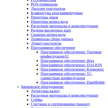
POS-терминалы
Дисплеи покупателя
Клавиатуры программируемые
Принтеры чеков
Принтеры штрих-кода
Расходные материалы и комплектующие
Ридеры магнитных карт
Сканеры штрих-кода
Терминалы сбора данных
Этикет-пистолеты
Программное обеспечение
Программное обеспечение: Типовые
конфигруации1С
Программное обеспечение: ilexx
Программное обеспечение: DALION
Программное обеспечение: Клеверенс
Программное обеспечение: 1С-
совместные конфигруации
Программное обеспечение: DataMobile
Банковское оборудование
Детекторы валют
Расходные материалы и комплектующие
Сейфы
Счетчики и сортировщики банкнот