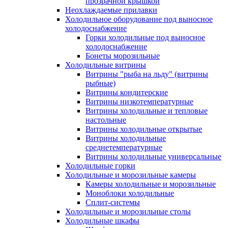
прозрачной крышкой
Неохлаждаемые прилавки
Холодильное оборудование под выносное
холодоснабжение
Горки холодильные под выносное
холодоснабжение
Бонеты морозильные
Холодильные витрины
Витрины "рыба на льду" (витрины
рыбные)
Витрины кондитерские
Витрины низкотемпературные
Витрины холодильные и тепловые
настольные
Витрины холодильные открытые
Витрины холодильные
среднетемпературные
Витрины холодильные универсальные
Холодильные горки
Холодильные и морозильные камеры
Камеры холодильные и морозильные
Моноблоки холодильные
Сплит-системы
Холодильные и морозильные столы
Холодильные шкафы