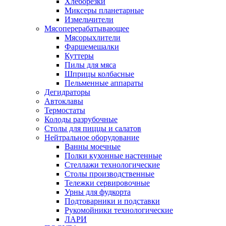
Хлеборезки
Миксеры планетарные
Измельчители
Мясоперерабатывающее
Мясорыхлители
Фаршемешалки
Куттеры
Пилы для мяса
Шприцы колбасные
Пельменные аппараты
Дегидраторы
Автоклавы
Термостаты
Колоды разрубочные
Столы для пиццы и салатов
Нейтральное оборудование
Ванны моечные
Полки кухонные настенные
Стеллажи технологические
Столы производственные
Тележки сервировочные
Урны для фудкорта
Подтоварники и подставки
Рукомойники технологические
ЛАРИ