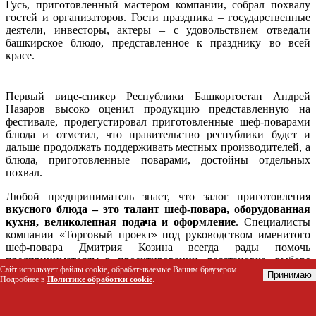
Гусь, приготовленный мастером компании, собрал похвалу
гостей и организаторов. Гости праздника – государственные
деятели, инвесторы, актеры – с удовольствием отведали
башкирское блюдо, представленное к празднику во всей
красе.
Первый вице-спикер Республики Башкортостан Андрей
Назаров высоко оценил продукцию представленную на
фестивале, продегустировал приготовленные шеф-поварами
блюда и отметил, что правительство республики будет и
дальше продолжать поддерживать местных производителей, а
блюда, приготовленные поварами, достойны отдельных
похвал.
Любой предприниматель знает, что залог приготовления
вкусного блюда – это талант шеф-повара, оборудованная
кухня, великолепная подача и оформление
. Специалисты
компании «Торговый проект» под руководством именитого
шеф-повара Дмитрия Козина всегда рады помочь
предпринимателям в проектировании, расстановке, выборе
Сайт использует файлы cookie, обрабатываемые Вашим браузером.
оборудования, разработке меню, калькуляции блюд и
Принимаю
Подробнее в
Политике обработки cookie
.
построении технологической карты.
Если Вы еще в поисках оригинальных идей и концепций