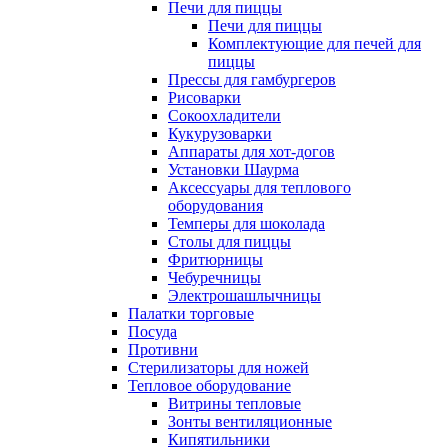
Печи для пиццы
Печи для пиццы
Комплектующие для печей для
пиццы
Прессы для гамбургеров
Рисоварки
Сокоохладители
Кукурузоварки
Аппараты для хот-догов
Установки Шаурма
Аксессуары для теплового
оборудования
Темперы для шоколада
Столы для пиццы
Фритюрницы
Чебуречницы
Электрошашлычницы
Палатки торговые
Посуда
Противни
Стерилизаторы для ножей
Тепловое оборудование
Витрины тепловые
Зонты вентиляционные
Кипятильники