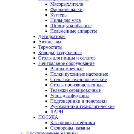
Мясорыхлители
Фаршемешалки
Куттеры
Пилы для мяса
Шприцы колбасные
Пельменные аппараты
Дегидраторы
Автоклавы
Термостаты
Колоды разрубочные
Столы для пиццы и салатов
Нейтральное оборудование
Ванны моечные
Полки кухонные настенные
Стеллажи технологические
Столы производственные
Тележки сервировочные
Урны для фудкорта
Подтоварники и подставки
Рукомойники технологические
ЛАРИ
ПОСУДА
Кастрюли, сотейники
Сковороды, казаны
Посудомоечные машины