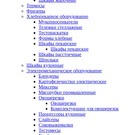
Шкафы жарочные
Термосы
Фризеры
Хлебопекарное оборудование
Мукопросеиватели
Тележки стеллажные
Тестораскатки
Формы хлебные
Шкафы пекарские
Шкафы пекарские
Шкафы расстоечные
Шпильки
Шкафы кухонные
Электромеханическое оборудование
Блендеры
Картофелечистки электрические
Миксеры
Мясорубки промышленные
Овощерезки
Овощерезки
Комплектующие для овощерезок
Процессоры кухонные
Слайсеры
Соковыжималки
Тестомесы