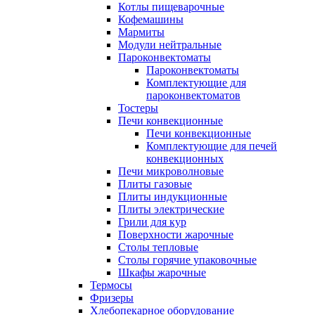
Котлы пищеварочные
Кофемашины
Мармиты
Модули нейтральные
Пароконвектоматы
Пароконвектоматы
Комплектующие для
пароконвектоматов
Тостеры
Печи конвекционные
Печи конвекционные
Комплектующие для печей
конвекционных
Печи микроволновые
Плиты газовые
Плиты индукционные
Плиты электрические
Грили для кур
Поверхности жарочные
Столы тепловые
Столы горячие упаковочные
Шкафы жарочные
Термосы
Фризеры
Хлебопекарное оборудование