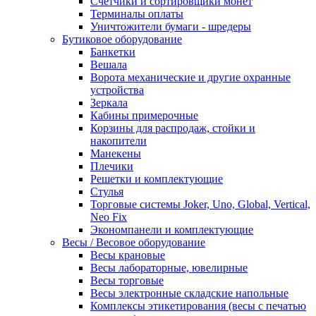
Счетчики и сортировщики монет
Терминалы оплаты
Уничтожители бумаги - шредеры
Бутиковое оборудование
Банкетки
Вешала
Ворота механические и другие охранные
устройства
Зеркала
Кабины примерочные
Корзины для распродаж, стойки и
накопители
Манекены
Плечики
Решетки и комплектующие
Стулья
Торговые системы Joker, Uno, Global, Vertical,
Neo Fix
Экономпанели и комплектующие
Весы / Весовое оборудование
Весы крановые
Весы лабораторные, ювелирные
Весы торговые
Весы электронные складские напольные
Комплексы этикетирования (весы с печатью