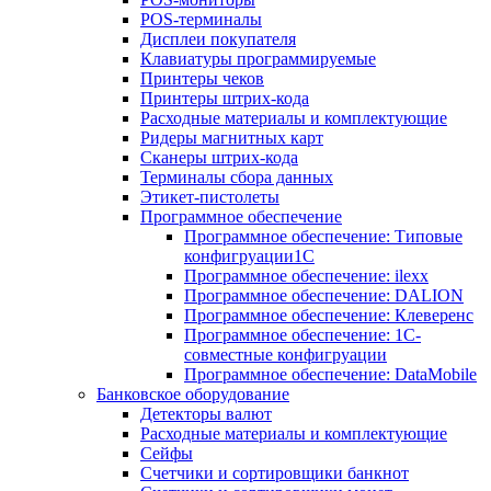
POS-терминалы
Дисплеи покупателя
Клавиатуры программируемые
Принтеры чеков
Принтеры штрих-кода
Расходные материалы и комплектующие
Ридеры магнитных карт
Сканеры штрих-кода
Терминалы сбора данных
Этикет-пистолеты
Программное обеспечение
Программное обеспечение: Типовые
конфигруации1С
Программное обеспечение: ilexx
Программное обеспечение: DALION
Программное обеспечение: Клеверенс
Программное обеспечение: 1С-
совместные конфигруации
Программное обеспечение: DataMobile
Банковское оборудование
Детекторы валют
Расходные материалы и комплектующие
Сейфы
Счетчики и сортировщики банкнот