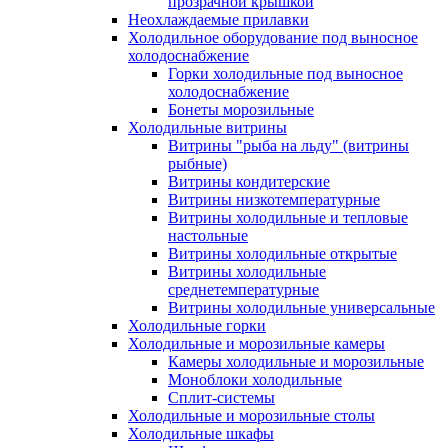
прозрачной крышкой
Неохлаждаемые прилавки
Холодильное оборудование под выносное
холодоснабжение
Горки холодильные под выносное
холодоснабжение
Бонеты морозильные
Холодильные витрины
Витрины "рыба на льду" (витрины
рыбные)
Витрины кондитерские
Витрины низкотемпературные
Витрины холодильные и тепловые
настольные
Витрины холодильные открытые
Витрины холодильные
среднетемпературные
Витрины холодильные универсальные
Холодильные горки
Холодильные и морозильные камеры
Камеры холодильные и морозильные
Моноблоки холодильные
Сплит-системы
Холодильные и морозильные столы
Холодильные шкафы