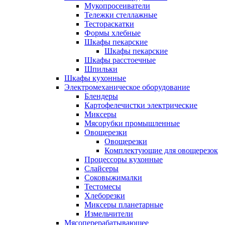
Мукопросеиватели
Тележки стеллажные
Тестораскатки
Формы хлебные
Шкафы пекарские
Шкафы пекарские
Шкафы расстоечные
Шпильки
Шкафы кухонные
Электромеханическое оборудование
Блендеры
Картофелечистки электрические
Миксеры
Мясорубки промышленные
Овощерезки
Овощерезки
Комплектующие для овощерезок
Процессоры кухонные
Слайсеры
Соковыжималки
Тестомесы
Хлеборезки
Миксеры планетарные
Измельчители
Мясоперерабатывающее