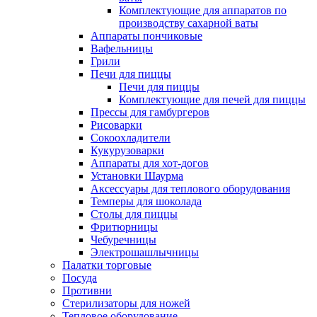
Комплектующие для аппаратов по
производству сахарной ваты
Аппараты пончиковые
Вафельницы
Грили
Печи для пиццы
Печи для пиццы
Комплектующие для печей для пиццы
Прессы для гамбургеров
Рисоварки
Сокоохладители
Кукурузоварки
Аппараты для хот-догов
Установки Шаурма
Аксессуары для теплового оборудования
Темперы для шоколада
Столы для пиццы
Фритюрницы
Чебуречницы
Электрошашлычницы
Палатки торговые
Посуда
Противни
Стерилизаторы для ножей
Тепловое оборудование