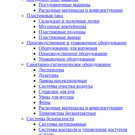
Посудомоечные машины
Расходные материалы и комплектующие
Пластиковая тара
Складские и полочные лотки
Мусорные контейнеры
Пластиковые поддоны
Пластиковые ящики
Производственное и упаковочное оборудование
Оборудование для копчения
Производственное оборудование
Упаковочное оборудование
Санитарно-гигиеническое оборудование
Диспенсеры
Дозаторы
Лампы инсектицидные
Системы очистки воздуха
Сушилки для рук
Урны для мусора
Фены
Расходные материалы и комплектующие
Термометры бесконтактные
Системы безопасности
Системы антикражные
Системы контроля и управления доступом
(СКУД)