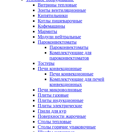
Витрины тепловые
Зонты вентиляционные
Кипятильники
Котлы пищеварочные
Кофемашины
Мармиты
Модули нейтральные
Пароконвектоматы
Пароконвектоматы
Комплектующие для
пароконвектоматов
Тостеры
Печи конвекционные
Печи конвекционные
Комплектующие для печей
конвекционных
Печи микроволновые
Плиты газовые
Плиты индукционные
Плиты электрические
Грили для кур
Поверхности жарочные
Столы тепловые
Столы горячие упаковочные