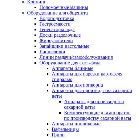
Клининг
Поломоечные машины
Оборудование для общепита
Водоподготовка
Гастроемкости
Генераторы льда
Доски разделочные
Жироуловители
Запайщики настольные
Лапшерезки
Линии раздачи/самообслуживания
Оборудование для фаст-фуда
Аппараты блинные
Аппараты для нарезки картофеля
спиралью
Аппараты для попкорна
Аппараты для производства сахарной
ваты
Аппараты для производства
сахарной ваты
Комплектующие для аппаратов
по производству сахарной ваты
Аппараты пончиковые
Вафельницы
Грили