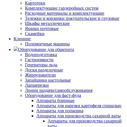
Картотеки
Комплектующие гардеробных систем
Расходные материалы и комплектующие
Тележки и корзинки покупательские и грузовые
Шкафы металлические
Ящики почтовые
Скамейки
Клининг
Поломоечные машины
Оборудование для общепита
Водоподготовка
Гастроемкости
Генераторы льда
Доски разделочные
Жироуловители
Запайщики настольные
Лапшерезки
Линии раздачи/самообслуживания
Оборудование для фаст-фуда
Аппараты блинные
Аппараты для нарезки картофеля спиралью
Аппараты для попкорна
Аппараты для производства сахарной ваты
Аппараты для производства сахарной
ваты