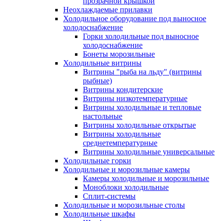
прозрачной крышкой
Неохлаждаемые прилавки
Холодильное оборудование под выносное
холодоснабжение
Горки холодильные под выносное
холодоснабжение
Бонеты морозильные
Холодильные витрины
Витрины "рыба на льду" (витрины
рыбные)
Витрины кондитерские
Витрины низкотемпературные
Витрины холодильные и тепловые
настольные
Витрины холодильные открытые
Витрины холодильные
среднетемпературные
Витрины холодильные универсальные
Холодильные горки
Холодильные и морозильные камеры
Камеры холодильные и морозильные
Моноблоки холодильные
Сплит-системы
Холодильные и морозильные столы
Холодильные шкафы