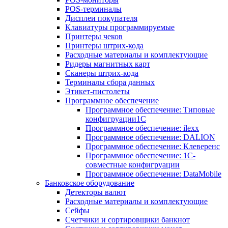
POS-терминалы
Дисплеи покупателя
Клавиатуры программируемые
Принтеры чеков
Принтеры штрих-кода
Расходные материалы и комплектующие
Ридеры магнитных карт
Сканеры штрих-кода
Терминалы сбора данных
Этикет-пистолеты
Программное обеспечение
Программное обеспечение: Типовые
конфигруации1С
Программное обеспечение: ilexx
Программное обеспечение: DALION
Программное обеспечение: Клеверенс
Программное обеспечение: 1С-
совместные конфигруации
Программное обеспечение: DataMobile
Банковское оборудование
Детекторы валют
Расходные материалы и комплектующие
Сейфы
Счетчики и сортировщики банкнот