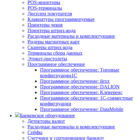
POS-мониторы
POS-терминалы
Дисплеи покупателя
Клавиатуры программируемые
Принтеры чеков
Принтеры штрих-кода
Расходные материалы и комплектующие
Ридеры магнитных карт
Сканеры штрих-кода
Терминалы сбора данных
Этикет-пистолеты
Программное обеспечение
Программное обеспечение: Типовые
конфигруации1С
Программное обеспечение: ilexx
Программное обеспечение: DALION
Программное обеспечение: Клеверенс
Программное обеспечение: 1С-совместные
конфигруации
Программное обеспечение: DataMobile
Банковское оборудование
Детекторы валют
Расходные материалы и комплектующие
Сейфы
Счетчики и сортировщики банкнот