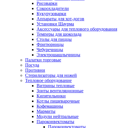
Рисоварки
Сокоохладители
Кукурузоварки
Аппараты для хот-догов
Установки Шаурма
Аксессуары для теплового оборудования
Темперы для шоколада
Столы для пиццы
Фритюрницы
Чебуречницы
Электрошашлычницы
Палатки торговые
Посуда
Противни
Стерилизаторы для ножей
Тепловое оборудование
Витрины тепловые
Зонты вентиляционные
Кипятильники
Котлы пищеварочные
Кофемашины
Мармиты
Модули нейтральные
Пароконвектоматы
Пароконвектоматы