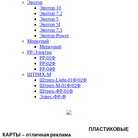
Эвотор
Эвотор 10
Эвотор 7.2
Эвотор 5
Эвотор 5I
Эвотор 7.3
Эвотор Power
Меркурий
Меркурий
РР-Электро
РР-01Ф
РР-02Ф
РР-04Ф
ШТРИХ-М
Штрих-Light-01Ф/02Ф
Штрих-М-01Ф/02Ф
Штрих-ФР-01Ф
Элвес-ФР-Ф
ПЛАСТИКОВЫЕ
КАРТЫ – отличная реклама