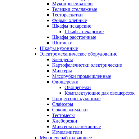
Мукопросеиватели
Тележки стеллажные
Тестораскатки
Формы хлебные
Шкафы пекарские
Шкафы пекарские
Шкафы расстоечные
Шпильки
Шкафы кухонные
Электромеханическое оборудование
Блендеры
Картофелечистки электрические
Миксеры
Мясорубки промышленные
Овощерезки
Овощерезки
Комплектующие для овощерезок
Процессоры кухонные
Слайсеры
Соковыжималки
Тестомесы
Хлеборезки
Миксеры планетарные
Измельчители
Мясоперерабатывающее