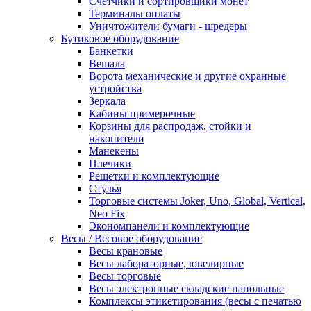
Счетчики и сортировщики монет
Терминалы оплаты
Уничтожители бумаги - шредеры
Бутиковое оборудование
Банкетки
Вешала
Ворота механические и другие охранные
устройства
Зеркала
Кабины примерочные
Корзины для распродаж, стойки и
накопители
Манекены
Плечики
Решетки и комплектующие
Стулья
Торговые системы Joker, Uno, Global, Vertical,
Neo Fix
Экономпанели и комплектующие
Весы / Весовое оборудование
Весы крановые
Весы лабораторные, ювелирные
Весы торговые
Весы электронные складские напольные
Комплексы этикетирования (весы с печатью