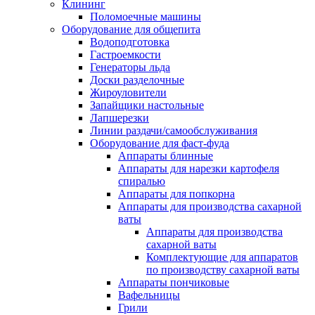
Клининг
Поломоечные машины
Оборудование для общепита
Водоподготовка
Гастроемкости
Генераторы льда
Доски разделочные
Жироуловители
Запайщики настольные
Лапшерезки
Линии раздачи/самообслуживания
Оборудование для фаст-фуда
Аппараты блинные
Аппараты для нарезки картофеля
спиралью
Аппараты для попкорна
Аппараты для производства сахарной
ваты
Аппараты для производства
сахарной ваты
Комплектующие для аппаратов
по производству сахарной ваты
Аппараты пончиковые
Вафельницы
Грили