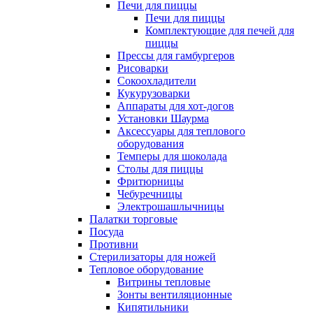
Печи для пиццы
Печи для пиццы
Комплектующие для печей для
пиццы
Прессы для гамбургеров
Рисоварки
Сокоохладители
Кукурузоварки
Аппараты для хот-догов
Установки Шаурма
Аксессуары для теплового
оборудования
Темперы для шоколада
Столы для пиццы
Фритюрницы
Чебуречницы
Электрошашлычницы
Палатки торговые
Посуда
Противни
Стерилизаторы для ножей
Тепловое оборудование
Витрины тепловые
Зонты вентиляционные
Кипятильники