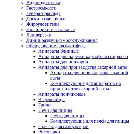
Водоподготовка
Гастроемкости
Генераторы льда
Доски разделочные
Жироуловители
Запайщики настольные
Лапшерезки
Линии раздачи/самообслуживания
Оборудование для фаст-фуда
Аппараты блинные
Аппараты для нарезки картофеля спиралью
Аппараты для попкорна
Аппараты для производства сахарной ваты
Аппараты для производства сахарной
ваты
Комплектующие для аппаратов по
производству сахарной ваты
Аппараты пончиковые
Вафельницы
Грили
Печи для пиццы
Печи для пиццы
Комплектующие для печей для пиццы
Прессы для гамбургеров
Рисоварки