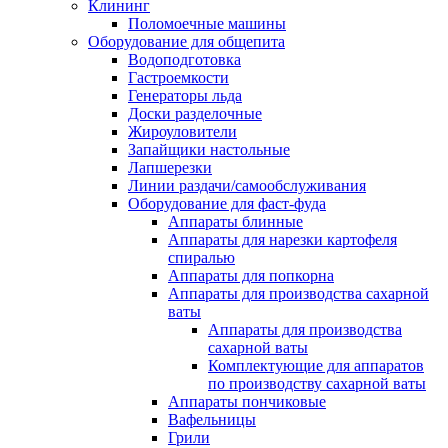
Клининг
Поломоечные машины
Оборудование для общепита
Водоподготовка
Гастроемкости
Генераторы льда
Доски разделочные
Жироуловители
Запайщики настольные
Лапшерезки
Линии раздачи/самообслуживания
Оборудование для фаст-фуда
Аппараты блинные
Аппараты для нарезки картофеля
спиралью
Аппараты для попкорна
Аппараты для производства сахарной
ваты
Аппараты для производства
сахарной ваты
Комплектующие для аппаратов
по производству сахарной ваты
Аппараты пончиковые
Вафельницы
Грили