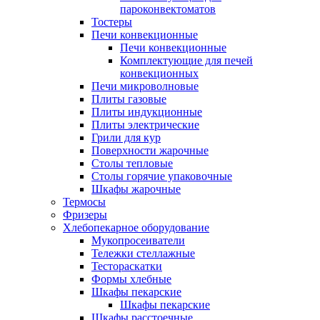
пароконвектоматов
Тостеры
Печи конвекционные
Печи конвекционные
Комплектующие для печей
конвекционных
Печи микроволновые
Плиты газовые
Плиты индукционные
Плиты электрические
Грили для кур
Поверхности жарочные
Столы тепловые
Столы горячие упаковочные
Шкафы жарочные
Термосы
Фризеры
Хлебопекарное оборудование
Мукопросеиватели
Тележки стеллажные
Тестораскатки
Формы хлебные
Шкафы пекарские
Шкафы пекарские
Шкафы расстоечные