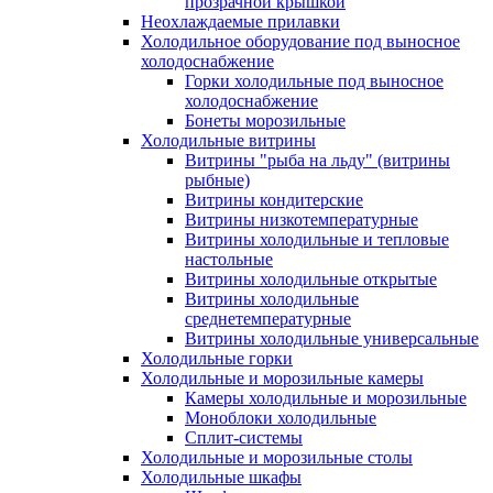
прозрачной крышкой
Неохлаждаемые прилавки
Холодильное оборудование под выносное
холодоснабжение
Горки холодильные под выносное
холодоснабжение
Бонеты морозильные
Холодильные витрины
Витрины "рыба на льду" (витрины
рыбные)
Витрины кондитерские
Витрины низкотемпературные
Витрины холодильные и тепловые
настольные
Витрины холодильные открытые
Витрины холодильные
среднетемпературные
Витрины холодильные универсальные
Холодильные горки
Холодильные и морозильные камеры
Камеры холодильные и морозильные
Моноблоки холодильные
Сплит-системы
Холодильные и морозильные столы
Холодильные шкафы