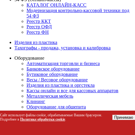
КАТАЛОГ ОНЛАЙН-КАСС
Модернизация контрольно-кассовой техники под
54 ФЗ
Реестр ККТ
Реестр ОФД
Реестр ФН
Изделия из пластика
Тахографы - продажа, установка и калибровка
Оборудование
Автоматизация торговли и бизнеса
Банковское оборудование
Бутиковое оборудование
Весы / Весовое оборудование
Изделия из пластика и оргстекла
Кассы онлайн и все для кассовых аппаратов
Металлическая мебель
Клининг
Оборудование для общепита
Посудомоечные машины
Сайт использует файлы cookie, обрабатываемые Вашим браузером.
Принимаю
Пластиковая тара
Подробнее в
Политике обработки cookie
.
Производственное и упаковочное оборудование
Санитарно-гигиеническое оборудование
Системы безопасности