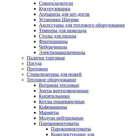
Сокоохладители
Кукурузоварки
Аппараты для хот-догов
Установки Шаурма
Аксессуары для теплового оборудования
Темперы для шоколада
Столы для пиццы
Фритюрницы
Чебуречницы
Электрошашлычницы
Палатки торговые
Посуда
Противни
Стерилизаторы для ножей
Тепловое оборудование
Витрины тепловые
Зонты вентиляционные
Кипятильники
Котлы пищеварочные
Кофемашины
Мармиты
Модули нейтральные
Пароконвектоматы
Пароконвектоматы
Комплектующие для