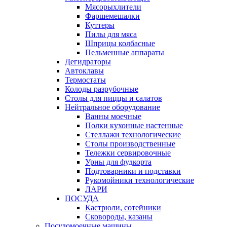
Мясорыхлители
Фаршемешалки
Куттеры
Пилы для мяса
Шприцы колбасные
Пельменные аппараты
Дегидраторы
Автоклавы
Термостаты
Колоды разрубочные
Столы для пиццы и салатов
Нейтральное оборудование
Ванны моечные
Полки кухонные настенные
Стеллажи технологические
Столы производственные
Тележки сервировочные
Урны для фудкорта
Подтоварники и подставки
Рукомойники технологические
ЛАРИ
ПОСУДА
Кастрюли, сотейники
Сковороды, казаны
Посудомоечные машины