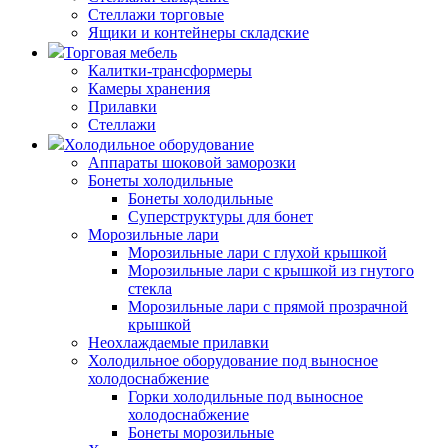
Стеллажи торговые
Ящики и контейнеры складские
Торговая мебель
Калитки-трансформеры
Камеры хранения
Прилавки
Стеллажи
Холодильное оборудование
Аппараты шоковой заморозки
Бонеты холодильные
Бонеты холодильные
Суперструктуры для бонет
Морозильные лари
Морозильные лари с глухой крышкой
Морозильные лари с крышкой из гнутого
стекла
Морозильные лари с прямой прозрачной
крышкой
Неохлаждаемые прилавки
Холодильное оборудование под выносное
холодоснабжение
Горки холодильные под выносное
холодоснабжение
Бонеты морозильные