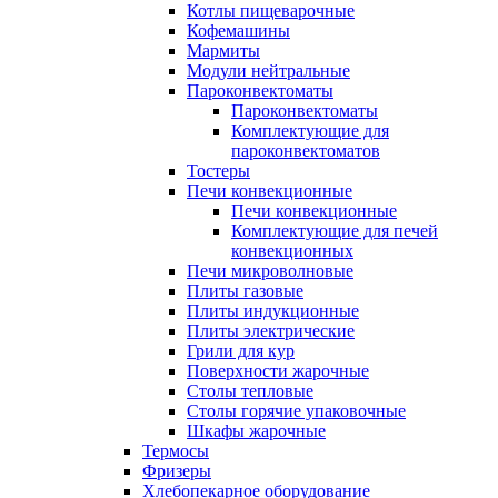
Котлы пищеварочные
Кофемашины
Мармиты
Модули нейтральные
Пароконвектоматы
Пароконвектоматы
Комплектующие для
пароконвектоматов
Тостеры
Печи конвекционные
Печи конвекционные
Комплектующие для печей
конвекционных
Печи микроволновые
Плиты газовые
Плиты индукционные
Плиты электрические
Грили для кур
Поверхности жарочные
Столы тепловые
Столы горячие упаковочные
Шкафы жарочные
Термосы
Фризеры
Хлебопекарное оборудование