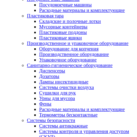
Посудомоечные машины
Расходные материалы и комплектующие
Пластиковая тара
Складские и полочные лотки
Мусорные контейнеры
Пластиковые поддоны
Пластиковые ящики
Производственное и упаковочное оборудование
Оборудование для копчения
Производственное оборудование
Упаковочное оборудование
Санитарно-гигиеническое оборудование
Диспенсеры
Дозаторы
Лампы инсектицидные
Системы очистки воздуха
Сушилки для рук
Урны для мусора
Фены
Расходные материалы и комплектующие
Термометры бесконтактные
Системы безопасности
Системы антикражные
Системы контроля и управления доступом
(СКУД)