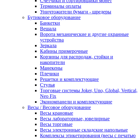
Счетчики и сортировщики монет
Терминалы оплаты
Уничтожители бумаги - шредеры
Бутиковое оборудование
Банкетки
Вешала
Ворота механические и другие охранные
устройства
Зеркала
Кабины примерочные
Корзины для распродаж, стойки и
накопители
Манекены
Плечики
Решетки и комплектующие
Стулья
Торговые системы Joker, Uno, Global, Vertical,
Neo Fix
Экономпанели и комплектующие
Весы / Весовое оборудование
Весы крановые
Весы лабораторные, ювелирные
Весы торговые
Весы электронные складские напольные
Комплексы этикетирования (весы с печатью