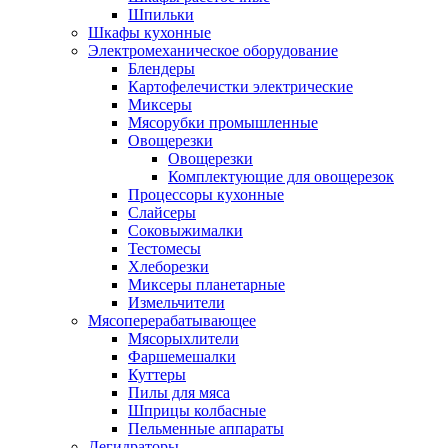
Шпильки
Шкафы кухонные
Электромеханическое оборудование
Блендеры
Картофелечистки электрические
Миксеры
Мясорубки промышленные
Овощерезки
Овощерезки
Комплектующие для овощерезок
Процессоры кухонные
Слайсеры
Соковыжималки
Тестомесы
Хлеборезки
Миксеры планетарные
Измельчители
Мясоперерабатывающее
Мясорыхлители
Фаршемешалки
Куттеры
Пилы для мяса
Шприцы колбасные
Пельменные аппараты
Дегидраторы