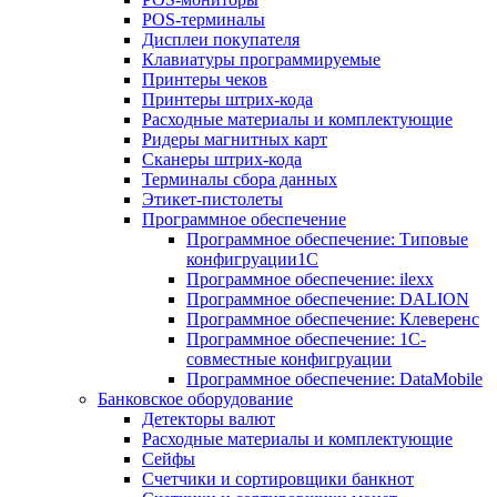
POS-терминалы
Дисплеи покупателя
Клавиатуры программируемые
Принтеры чеков
Принтеры штрих-кода
Расходные материалы и комплектующие
Ридеры магнитных карт
Сканеры штрих-кода
Терминалы сбора данных
Этикет-пистолеты
Программное обеспечение
Программное обеспечение: Типовые
конфигруации1С
Программное обеспечение: ilexx
Программное обеспечение: DALION
Программное обеспечение: Клеверенс
Программное обеспечение: 1С-
совместные конфигруации
Программное обеспечение: DataMobile
Банковское оборудование
Детекторы валют
Расходные материалы и комплектующие
Сейфы
Счетчики и сортировщики банкнот