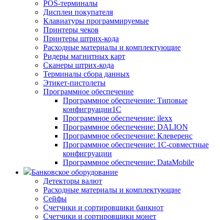
POS-терминалы
Дисплеи покупателя
Клавиатуры программируемые
Принтеры чеков
Принтеры штрих-кода
Расходные материалы и комплектующие
Ридеры магнитных карт
Сканеры штрих-кода
Терминалы сбора данных
Этикет-пистолеты
Программное обеспечение
Программное обеспечение: Типовые
конфигруации1С
Программное обеспечение: ilexx
Программное обеспечение: DALION
Программное обеспечение: Клеверенс
Программное обеспечение: 1С-совместные
конфигруации
Программное обеспечение: DataMobile
Банковское оборудование
Детекторы валют
Расходные материалы и комплектующие
Сейфы
Счетчики и сортировщики банкнот
Счетчики и сортировщики монет