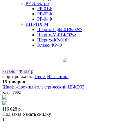
РР-Электро
РР-01Ф
РР-02Ф
РР-04Ф
ШТРИХ-М
Штрих-Light-01Ф/02Ф
Штрих-М-01Ф/02Ф
Штрих-ФР-01Ф
Элвес-ФР-Ф
каталог
Фильтр
Сортировка по:
Цене
Названию
15 товаров
Шкаф жарочный электрический ШЖЭ93
Код: 47992
116 628 р.
Под заказ
Узнать скидку!
1