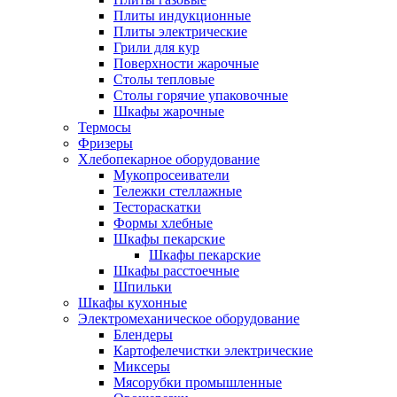
Плиты индукционные
Плиты электрические
Грили для кур
Поверхности жарочные
Столы тепловые
Столы горячие упаковочные
Шкафы жарочные
Термосы
Фризеры
Хлебопекарное оборудование
Мукопросеиватели
Тележки стеллажные
Тестораскатки
Формы хлебные
Шкафы пекарские
Шкафы пекарские
Шкафы расстоечные
Шпильки
Шкафы кухонные
Электромеханическое оборудование
Блендеры
Картофелечистки электрические
Миксеры
Мясорубки промышленные