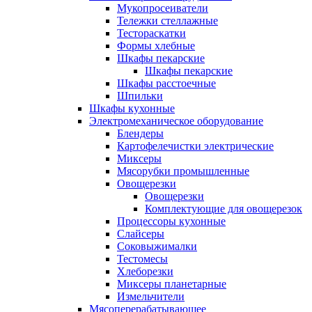
Мукопросеиватели
Тележки стеллажные
Тестораскатки
Формы хлебные
Шкафы пекарские
Шкафы пекарские
Шкафы расстоечные
Шпильки
Шкафы кухонные
Электромеханическое оборудование
Блендеры
Картофелечистки электрические
Миксеры
Мясорубки промышленные
Овощерезки
Овощерезки
Комплектующие для овощерезок
Процессоры кухонные
Слайсеры
Соковыжималки
Тестомесы
Хлеборезки
Миксеры планетарные
Измельчители
Мясоперерабатывающее