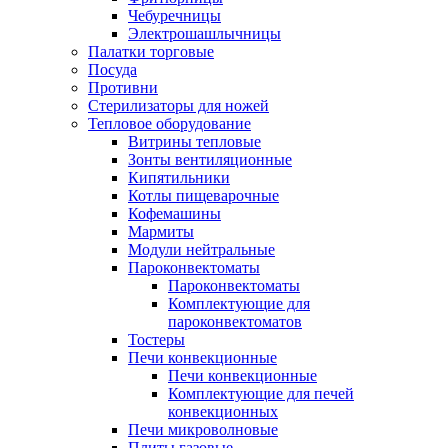
Чебуречницы
Электрошашлычницы
Палатки торговые
Посуда
Противни
Стерилизаторы для ножей
Тепловое оборудование
Витрины тепловые
Зонты вентиляционные
Кипятильники
Котлы пищеварочные
Кофемашины
Мармиты
Модули нейтральные
Пароконвектоматы
Пароконвектоматы
Комплектующие для
пароконвектоматов
Тостеры
Печи конвекционные
Печи конвекционные
Комплектующие для печей
конвекционных
Печи микроволновые
Плиты газовые