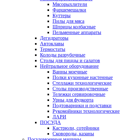
Мясорыхлители
Фаршемешалки
Куттеры
Пилы для мяса
Шприцы колбасные
Пельменные аппараты
Дегидраторы
Автоклавы
Термостаты
Колоды разрубочные
Столы для пиццы и салатов
Нейтральное оборудование
Ванны моечные
Полки кухонные настенные
Стеллажи технологические
Столы производственные
Тележки сервировочные
Урны для фудкорта
Подтоварники и подставки
Рукомойники технологические
ЛАРИ
ПОСУДА
Кастрюли, сотейники
Сковороды, казаны
Посудомоечные машины