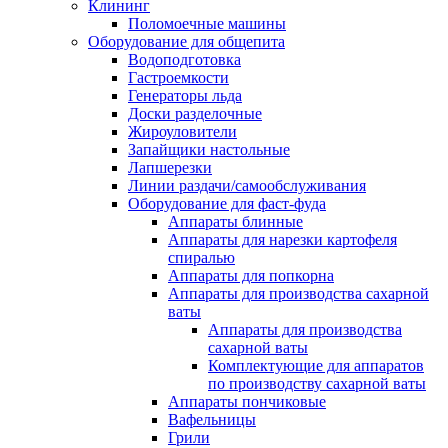
Клининг
Поломоечные машины
Оборудование для общепита
Водоподготовка
Гастроемкости
Генераторы льда
Доски разделочные
Жироуловители
Запайщики настольные
Лапшерезки
Линии раздачи/самообслуживания
Оборудование для фаст-фуда
Аппараты блинные
Аппараты для нарезки картофеля
спиралью
Аппараты для попкорна
Аппараты для производства сахарной
ваты
Аппараты для производства
сахарной ваты
Комплектующие для аппаратов
по производству сахарной ваты
Аппараты пончиковые
Вафельницы
Грили