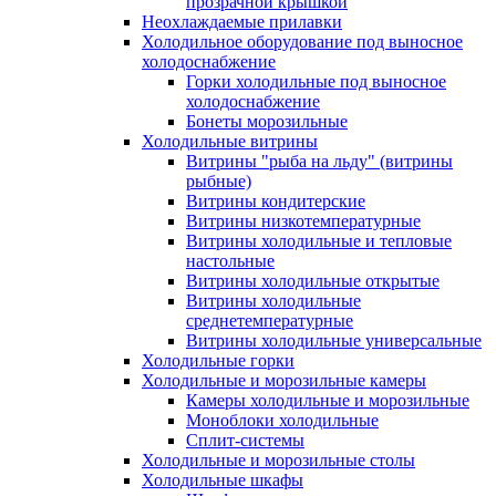
прозрачной крышкой
Неохлаждаемые прилавки
Холодильное оборудование под выносное
холодоснабжение
Горки холодильные под выносное
холодоснабжение
Бонеты морозильные
Холодильные витрины
Витрины "рыба на льду" (витрины
рыбные)
Витрины кондитерские
Витрины низкотемпературные
Витрины холодильные и тепловые
настольные
Витрины холодильные открытые
Витрины холодильные
среднетемпературные
Витрины холодильные универсальные
Холодильные горки
Холодильные и морозильные камеры
Камеры холодильные и морозильные
Моноблоки холодильные
Сплит-системы
Холодильные и морозильные столы
Холодильные шкафы