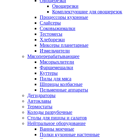
Овощерезки
Овощерезки
Комплектующие для овощерезок
Процессоры кухонные
Слайсеры
Соковыжималки
Тестомесы
Хлеборезки
Миксеры планетарные
Измельчители
Мясоперерабатывающее
Мясорыхлители
Фаршемешалки
Куттеры
Пилы для мяса
Шприцы колбасные
Пельменные аппараты
Дегидраторы
Автоклавы
Термостаты
Колоды разрубочные
Столы для пиццы и салатов
Нейтральное оборудование
Ванны моечные
Полки кухонные настенные