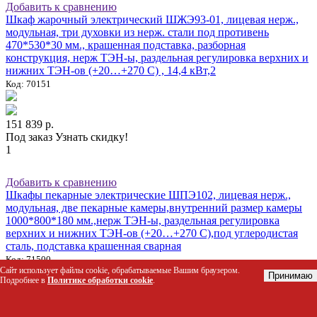
Добавить к сравнению
Шкаф жарочный электрический ШЖЭ93-01, лицевая нерж.,
модульная, три духовки из нерж. стали под противень
470*530*30 мм., крашенная подставка, разборная
конструкция, нерж ТЭН-ы, раздельная регулировка верхних и
нижних ТЭН-ов (+20…+270 С) , 14,4 кВт,2
Код: 70151
151 839 р.
Под заказ
Узнать скидку!
1
Добавить к сравнению
Шкафы пекарные электрические ШПЭ102, лицевая нерж.,
модульная, две пекарные камеры,внутренний размер камеры
1000*800*180 мм.,нерж ТЭН-ы, раздельная регулировка
верхних и нижних ТЭН-ов (+20…+270 С),под углеродистая
сталь, подставка крашенная сварная
Код: 71500
Сайт использует файлы cookie, обрабатываемые Вашим браузером.
Принимаю
Подробнее в
Политике обработки cookie
.
130 148 р.
Под заказ
Узнать скидку!