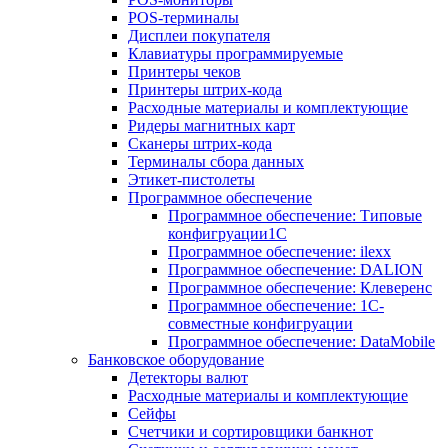
POS-терминалы
Дисплеи покупателя
Клавиатуры программируемые
Принтеры чеков
Принтеры штрих-кода
Расходные материалы и комплектующие
Ридеры магнитных карт
Сканеры штрих-кода
Терминалы сбора данных
Этикет-пистолеты
Программное обеспечение
Программное обеспечение: Типовые
конфигруации1С
Программное обеспечение: ilexx
Программное обеспечение: DALION
Программное обеспечение: Клеверенс
Программное обеспечение: 1С-
совместные конфигруации
Программное обеспечение: DataMobile
Банковское оборудование
Детекторы валют
Расходные материалы и комплектующие
Сейфы
Счетчики и сортировщики банкнот