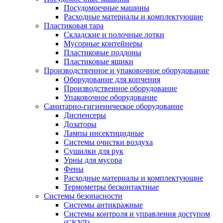
Посудомоечные машины
Расходные материалы и комплектующие
Пластиковая тара
Складские и полочные лотки
Мусорные контейнеры
Пластиковые поддоны
Пластиковые ящики
Производственное и упаковочное оборудование
Оборудование для копчения
Производственное оборудование
Упаковочное оборудование
Санитарно-гигиеническое оборудование
Диспенсеры
Дозаторы
Лампы инсектицидные
Системы очистки воздуха
Сушилки для рук
Урны для мусора
Фены
Расходные материалы и комплектующие
Термометры бесконтактные
Системы безопасности
Системы антикражные
Системы контроля и управления доступом
(СКУД)