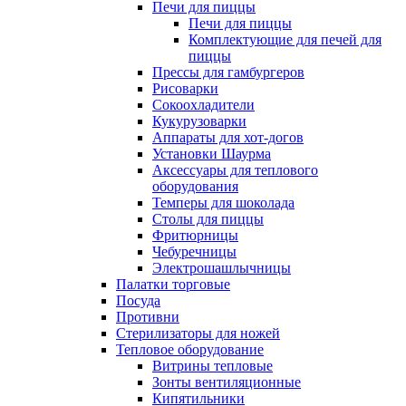
Печи для пиццы
Печи для пиццы
Комплектующие для печей для
пиццы
Прессы для гамбургеров
Рисоварки
Сокоохладители
Кукурузоварки
Аппараты для хот-догов
Установки Шаурма
Аксессуары для теплового
оборудования
Темперы для шоколада
Столы для пиццы
Фритюрницы
Чебуречницы
Электрошашлычницы
Палатки торговые
Посуда
Противни
Стерилизаторы для ножей
Тепловое оборудование
Витрины тепловые
Зонты вентиляционные
Кипятильники