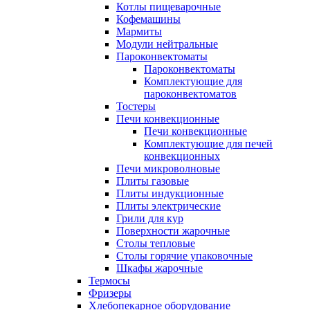
Котлы пищеварочные
Кофемашины
Мармиты
Модули нейтральные
Пароконвектоматы
Пароконвектоматы
Комплектующие для
пароконвектоматов
Тостеры
Печи конвекционные
Печи конвекционные
Комплектующие для печей
конвекционных
Печи микроволновые
Плиты газовые
Плиты индукционные
Плиты электрические
Грили для кур
Поверхности жарочные
Столы тепловые
Столы горячие упаковочные
Шкафы жарочные
Термосы
Фризеры
Хлебопекарное оборудование