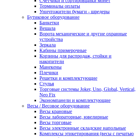
Счетчики и сортировщики монет
Терминалы оплаты
Уничтожители бумаги - шредеры
Бутиковое оборудование
Банкетки
Вешала
Ворота механические и другие охранные
устройства
Зеркала
Кабины примерочные
Корзины для распродаж, стойки и
накопители
Манекены
Плечики
Решетки и комплектующие
Стулья
Торговые системы Joker, Uno, Global, Vertical,
Neo Fix
Экономпанели и комплектующие
Весы / Весовое оборудование
Весы крановые
Весы лабораторные, ювелирные
Весы торговые
Весы электронные складские напольные
Комплексы этикетирования (весы с печатью