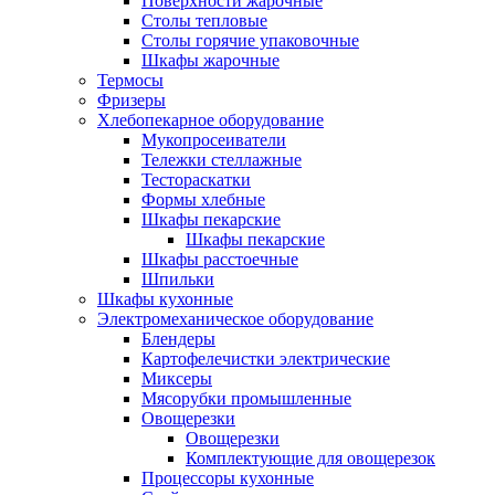
Поверхности жарочные
Столы тепловые
Столы горячие упаковочные
Шкафы жарочные
Термосы
Фризеры
Хлебопекарное оборудование
Мукопросеиватели
Тележки стеллажные
Тестораскатки
Формы хлебные
Шкафы пекарские
Шкафы пекарские
Шкафы расстоечные
Шпильки
Шкафы кухонные
Электромеханическое оборудование
Блендеры
Картофелечистки электрические
Миксеры
Мясорубки промышленные
Овощерезки
Овощерезки
Комплектующие для овощерезок
Процессоры кухонные