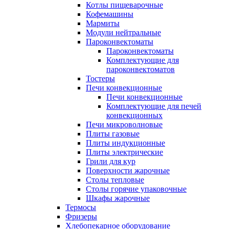
Котлы пищеварочные
Кофемашины
Мармиты
Модули нейтральные
Пароконвектоматы
Пароконвектоматы
Комплектующие для
пароконвектоматов
Тостеры
Печи конвекционные
Печи конвекционные
Комплектующие для печей
конвекционных
Печи микроволновые
Плиты газовые
Плиты индукционные
Плиты электрические
Грили для кур
Поверхности жарочные
Столы тепловые
Столы горячие упаковочные
Шкафы жарочные
Термосы
Фризеры
Хлебопекарное оборудование