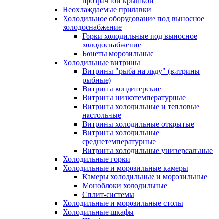
прозрачной крышкой
Неохлаждаемые прилавки
Холодильное оборудование под выносное
холодоснабжение
Горки холодильные под выносное
холодоснабжение
Бонеты морозильные
Холодильные витрины
Витрины "рыба на льду" (витрины
рыбные)
Витрины кондитерские
Витрины низкотемпературные
Витрины холодильные и тепловые
настольные
Витрины холодильные открытые
Витрины холодильные
среднетемпературные
Витрины холодильные универсальные
Холодильные горки
Холодильные и морозильные камеры
Камеры холодильные и морозильные
Моноблоки холодильные
Сплит-системы
Холодильные и морозильные столы
Холодильные шкафы