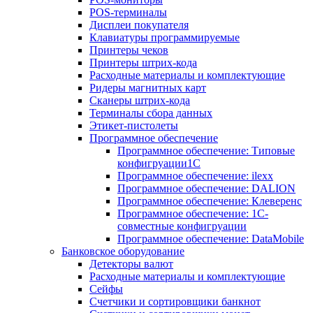
POS-терминалы
Дисплеи покупателя
Клавиатуры программируемые
Принтеры чеков
Принтеры штрих-кода
Расходные материалы и комплектующие
Ридеры магнитных карт
Сканеры штрих-кода
Терминалы сбора данных
Этикет-пистолеты
Программное обеспечение
Программное обеспечение: Типовые
конфигруации1С
Программное обеспечение: ilexx
Программное обеспечение: DALION
Программное обеспечение: Клеверенс
Программное обеспечение: 1С-
совместные конфигруации
Программное обеспечение: DataMobile
Банковское оборудование
Детекторы валют
Расходные материалы и комплектующие
Сейфы
Счетчики и сортировщики банкнот