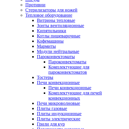
Противни
Стерилизаторы для ножей
Тепловое оборудование
Витрины тепловые
Зонты вентиляционные
Кипятильники
Котлы пищеварочные
Кофемашины
Мармиты
Модули нейтральные
Пароконвектоматы
Пароконвектоматы
Комплектующие для
пароконвектоматов
Тостеры
Печи конвекционные
Печи конвекционные
Комплектующие для печей
конвекционных
Печи микроволновые
Плиты газовые
Плиты индукционные
Плиты электрические
Грили для кур