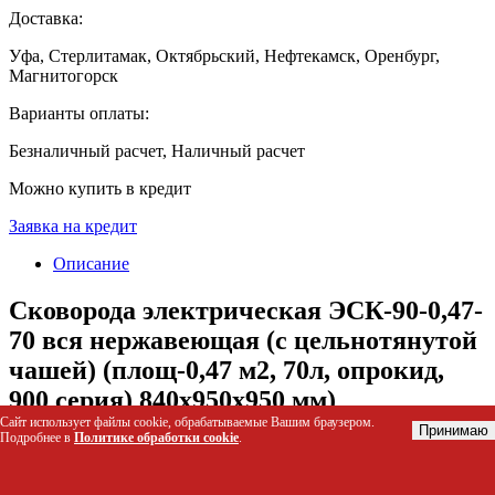
Доставка:
Уфа, Стерлитамак, Октябрьский, Нефтекамск, Оренбург,
Магнитогорск
Варианты оплаты:
Безналичный расчет, Наличный расчет
Можно купить в кредит
Заявка на кредит
Описание
Сковорода электрическая ЭСК-90-0,47-
70 вся нержавеющая (с цельнотянутой
чашей) (площ-0,47 м2, 70л, опрокид,
900 серия) 840x950x950 мм)
Сайт использует файлы cookie, обрабатываемые Вашим браузером.
Принимаю
Подробнее в
Политике обработки cookie
.
Электрическая сковорода ЭСК-90-0,47-70 представляет собой
профессиональное оборудование для интенсивной жарки и
тушения продуктов в условиях общественного питания.