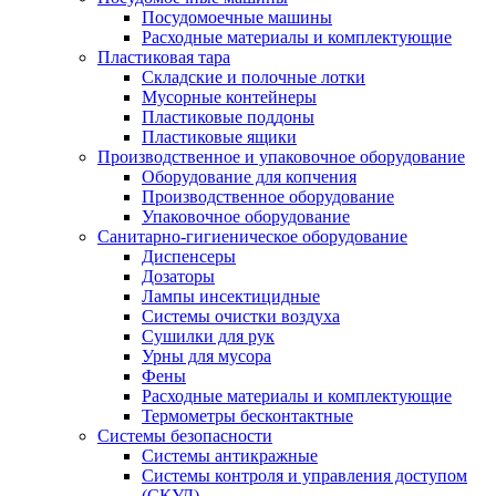
Посудомоечные машины
Расходные материалы и комплектующие
Пластиковая тара
Складские и полочные лотки
Мусорные контейнеры
Пластиковые поддоны
Пластиковые ящики
Производственное и упаковочное оборудование
Оборудование для копчения
Производственное оборудование
Упаковочное оборудование
Санитарно-гигиеническое оборудование
Диспенсеры
Дозаторы
Лампы инсектицидные
Системы очистки воздуха
Сушилки для рук
Урны для мусора
Фены
Расходные материалы и комплектующие
Термометры бесконтактные
Системы безопасности
Системы антикражные
Системы контроля и управления доступом
(СКУД)