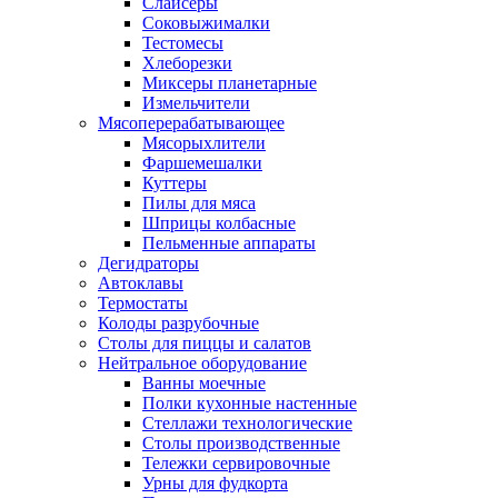
Слайсеры
Соковыжималки
Тестомесы
Хлеборезки
Миксеры планетарные
Измельчители
Мясоперерабатывающее
Мясорыхлители
Фаршемешалки
Куттеры
Пилы для мяса
Шприцы колбасные
Пельменные аппараты
Дегидраторы
Автоклавы
Термостаты
Колоды разрубочные
Столы для пиццы и салатов
Нейтральное оборудование
Ванны моечные
Полки кухонные настенные
Стеллажи технологические
Столы производственные
Тележки сервировочные
Урны для фудкорта