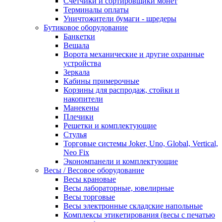
Счетчики и сортировщики монет
Терминалы оплаты
Уничтожители бумаги - шредеры
Бутиковое оборудование
Банкетки
Вешала
Ворота механические и другие охранные
устройства
Зеркала
Кабины примерочные
Корзины для распродаж, стойки и
накопители
Манекены
Плечики
Решетки и комплектующие
Стулья
Торговые системы Joker, Uno, Global, Vertical,
Neo Fix
Экономпанели и комплектующие
Весы / Весовое оборудование
Весы крановые
Весы лабораторные, ювелирные
Весы торговые
Весы электронные складские напольные
Комплексы этикетирования (весы с печатью