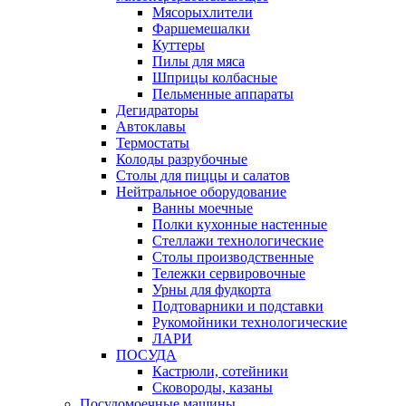
Мясорыхлители
Фаршемешалки
Куттеры
Пилы для мяса
Шприцы колбасные
Пельменные аппараты
Дегидраторы
Автоклавы
Термостаты
Колоды разрубочные
Столы для пиццы и салатов
Нейтральное оборудование
Ванны моечные
Полки кухонные настенные
Стеллажи технологические
Столы производственные
Тележки сервировочные
Урны для фудкорта
Подтоварники и подставки
Рукомойники технологические
ЛАРИ
ПОСУДА
Кастрюли, сотейники
Сковороды, казаны
Посудомоечные машины