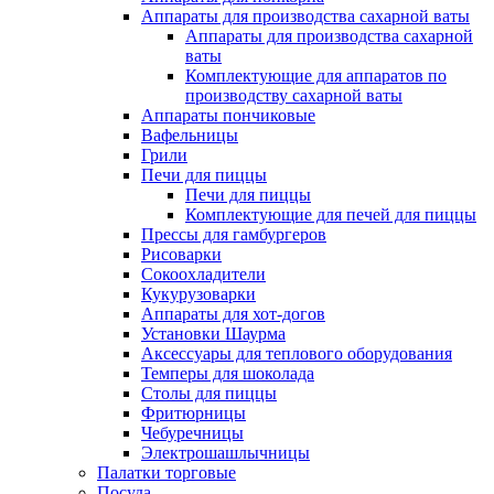
Аппараты для производства сахарной ваты
Аппараты для производства сахарной
ваты
Комплектующие для аппаратов по
производству сахарной ваты
Аппараты пончиковые
Вафельницы
Грили
Печи для пиццы
Печи для пиццы
Комплектующие для печей для пиццы
Прессы для гамбургеров
Рисоварки
Сокоохладители
Кукурузоварки
Аппараты для хот-догов
Установки Шаурма
Аксессуары для теплового оборудования
Темперы для шоколада
Столы для пиццы
Фритюрницы
Чебуречницы
Электрошашлычницы
Палатки торговые
Посуда