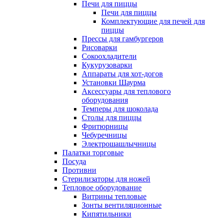
Печи для пиццы
Печи для пиццы
Комплектующие для печей для
пиццы
Прессы для гамбургеров
Рисоварки
Сокоохладители
Кукурузоварки
Аппараты для хот-догов
Установки Шаурма
Аксессуары для теплового
оборудования
Темперы для шоколада
Столы для пиццы
Фритюрницы
Чебуречницы
Электрошашлычницы
Палатки торговые
Посуда
Противни
Стерилизаторы для ножей
Тепловое оборудование
Витрины тепловые
Зонты вентиляционные
Кипятильники