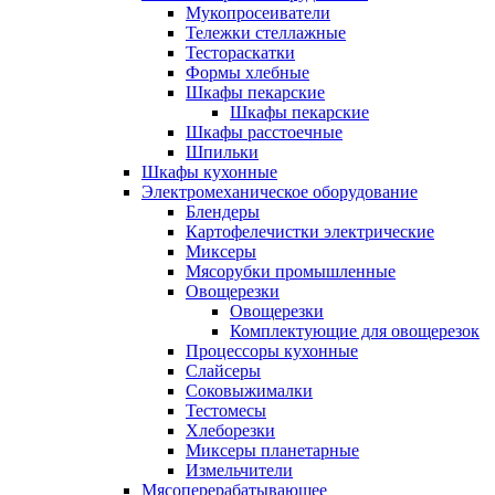
Мукопросеиватели
Тележки стеллажные
Тестораскатки
Формы хлебные
Шкафы пекарские
Шкафы пекарские
Шкафы расстоечные
Шпильки
Шкафы кухонные
Электромеханическое оборудование
Блендеры
Картофелечистки электрические
Миксеры
Мясорубки промышленные
Овощерезки
Овощерезки
Комплектующие для овощерезок
Процессоры кухонные
Слайсеры
Соковыжималки
Тестомесы
Хлеборезки
Миксеры планетарные
Измельчители
Мясоперерабатывающее