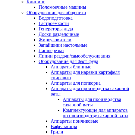
Клининг
Поломоечные машины
Оборудование для общепита
Водоподготовка
Гастроемкости
Генераторы льда
Доски разделочные
Жироуловители
Запайщики настольные
Лапшерезки
Линии раздачи/самообслуживания
Оборудование для фаст-фуда
Аппараты блинные
Аппараты для нарезки картофеля
спиралью
Аппараты для попкорна
Аппараты для производства сахарной
ваты
Аппараты для производства
сахарной ваты
Комплектующие для аппаратов
по производству сахарной ваты
Аппараты пончиковые
Вафельницы
Грили