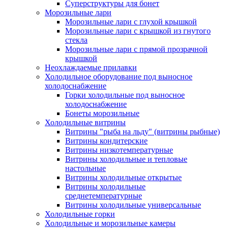
Суперструктуры для бонет
Морозильные лари
Морозильные лари с глухой крышкой
Морозильные лари с крышкой из гнутого
стекла
Морозильные лари с прямой прозрачной
крышкой
Неохлаждаемые прилавки
Холодильное оборудование под выносное
холодоснабжение
Горки холодильные под выносное
холодоснабжение
Бонеты морозильные
Холодильные витрины
Витрины "рыба на льду" (витрины рыбные)
Витрины кондитерские
Витрины низкотемпературные
Витрины холодильные и тепловые
настольные
Витрины холодильные открытые
Витрины холодильные
среднетемпературные
Витрины холодильные универсальные
Холодильные горки
Холодильные и морозильные камеры