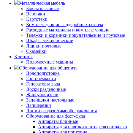
Металлическая мебель
Боксы кассовые
Верстаки
Картотеки
Комплектующие гардеробных систем
Расходные материалы и комплектующие
Тележки и корзинки покупательские и грузовые
Шкафы металлические
Ящики почтовые
Скамейки
Клининг
Поломоечные машины
Оборудование для общепита
Водоподготовка
Гастроемкости
Генераторы льда
Доски разделочные
Жироуловители
Запайщики настольные
Лапшерезки
Линии раздачи/самообслуживания
Оборудование для фаст-фуда
Аппараты блинные
Аппараты для нарезки картофеля спиралью
Аппараты для попкорна