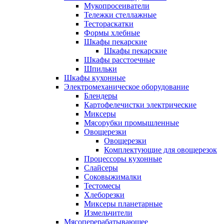
Мукопросеиватели
Тележки стеллажные
Тестораскатки
Формы хлебные
Шкафы пекарские
Шкафы пекарские
Шкафы расстоечные
Шпильки
Шкафы кухонные
Электромеханическое оборудование
Блендеры
Картофелечистки электрические
Миксеры
Мясорубки промышленные
Овощерезки
Овощерезки
Комплектующие для овощерезок
Процессоры кухонные
Слайсеры
Соковыжималки
Тестомесы
Хлеборезки
Миксеры планетарные
Измельчители
Мясоперерабатывающее