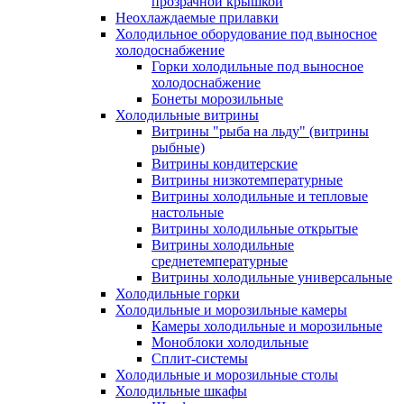
прозрачной крышкой
Неохлаждаемые прилавки
Холодильное оборудование под выносное
холодоснабжение
Горки холодильные под выносное
холодоснабжение
Бонеты морозильные
Холодильные витрины
Витрины "рыба на льду" (витрины
рыбные)
Витрины кондитерские
Витрины низкотемпературные
Витрины холодильные и тепловые
настольные
Витрины холодильные открытые
Витрины холодильные
среднетемпературные
Витрины холодильные универсальные
Холодильные горки
Холодильные и морозильные камеры
Камеры холодильные и морозильные
Моноблоки холодильные
Сплит-системы
Холодильные и морозильные столы
Холодильные шкафы