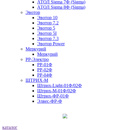
АТОЛ Sigma 7Ф (Sigma)
АТОЛ Sigma 8Ф (Sigma)
Эвотор
Эвотор 10
Эвотор 7.2
Эвотор 5
Эвотор 5I
Эвотор 7.3
Эвотор Power
Меркурий
Меркурий
РР-Электро
РР-01Ф
РР-02Ф
РР-04Ф
ШТРИХ-М
Штрих-Light-01Ф/02Ф
Штрих-М-01Ф/02Ф
Штрих-ФР-01Ф
Элвес-ФР-Ф
каталог