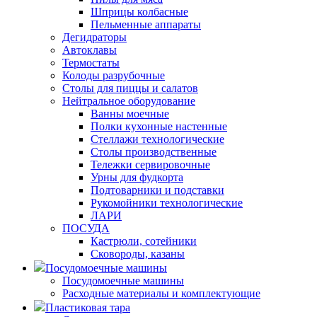
Шприцы колбасные
Пельменные аппараты
Дегидраторы
Автоклавы
Термостаты
Колоды разрубочные
Столы для пиццы и салатов
Нейтральное оборудование
Ванны моечные
Полки кухонные настенные
Стеллажи технологические
Столы производственные
Тележки сервировочные
Урны для фудкорта
Подтоварники и подставки
Рукомойники технологические
ЛАРИ
ПОСУДА
Кастрюли, сотейники
Сковороды, казаны
Посудомоечные машины
Посудомоечные машины
Расходные материалы и комплектующие
Пластиковая тара