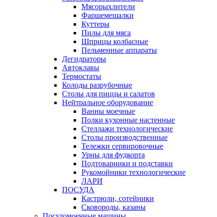
Мясорыхлители
Фаршемешалки
Куттеры
Пилы для мяса
Шприцы колбасные
Пельменные аппараты
Дегидраторы
Автоклавы
Термостаты
Колоды разрубочные
Столы для пиццы и салатов
Нейтральное оборудование
Ванны моечные
Полки кухонные настенные
Стеллажи технологические
Столы производственные
Тележки сервировочные
Урны для фудкорта
Подтоварники и подставки
Рукомойники технологические
ЛАРИ
ПОСУДА
Кастрюли, сотейники
Сковороды, казаны
Посудомоечные машины