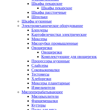
Шкафы пекарские
Шкафы пекарские
Шкафы расстоечные
Шпильки
Шкафы кухонные
Электромеханическое оборудование
Блендеры
Картофелечистки электрические
Миксеры
Мясорубки промышленные
Овощерезки
Овощерезки
Комплектующие для овощерезок
Процессоры кухонные
Слайсеры
Соковыжималки
Тестомесы
Хлеборезки
Миксеры планетарные
Измельчители
Мясоперерабатывающее
Мясорыхлители
Фаршемешалки
Куттеры
Пилы для мяса