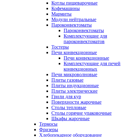
Котлы пищеварочные
Кофемашины
Мармиты
Модули нейтральные
Пароконвектоматы
Пароконвектоматы
Комплектующие для
пароконвектоматов
Тостеры
Печи конвекционные
Печи конвекционные
Комплектующие для печей
конвекционных
Печи микроволновые
Плиты газовые
Плиты индукционные
Плиты электрические
Грили для кур
Поверхности жарочные
Столы тепловые
Столы горячие упаковочные
Шкафы жарочные
Термосы
Фризеры
Хлебопекарное оборудование