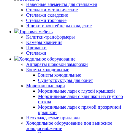
Навесные элементы для стеллажей
Стеллажи металлические
Стеллажи складские
Стеллажи торговые
Ящики и контейнеры складские
Торговая мебель
Калитки-трансформеры
Камеры хранения
Прилавки
Стеллажи
Холодильное оборудование
Аппараты шоковой заморозки
Бонеты холодильные
Бонеты холодильные
Суперструктуры для бонет
Морозильные лари
Морозильные лари с глухой крышкой
Морозильные лари с крышкой из гнутого
стекла
Морозильные лари с прямой прозрачной
крышкой
Неохлаждаемые прилавки
Холодильное оборудование под выносное
холодоснабжение