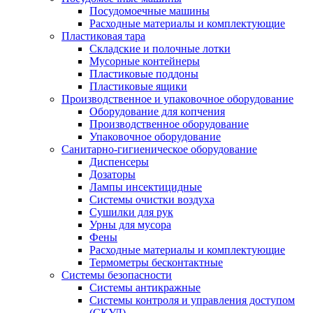
Посудомоечные машины
Расходные материалы и комплектующие
Пластиковая тара
Складские и полочные лотки
Мусорные контейнеры
Пластиковые поддоны
Пластиковые ящики
Производственное и упаковочное оборудование
Оборудование для копчения
Производственное оборудование
Упаковочное оборудование
Санитарно-гигиеническое оборудование
Диспенсеры
Дозаторы
Лампы инсектицидные
Системы очистки воздуха
Сушилки для рук
Урны для мусора
Фены
Расходные материалы и комплектующие
Термометры бесконтактные
Системы безопасности
Системы антикражные
Системы контроля и управления доступом
(СКУД)