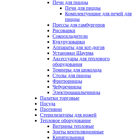
Печи для пиццы
Печи для пиццы
Комплектующие для печей для
пиццы
Прессы для гамбургеров
Рисоварки
Сокоохладители
Кукурузоварки
Аппараты для хот-догов
Установки Шаурма
Аксессуары для теплового
оборудования
Темперы для шоколада
Столы для пиццы
Фритюрницы
Чебуречницы
Электрошашлычницы
Палатки торговые
Посуда
Противни
Стерилизаторы для ножей
Тепловое оборудование
Витрины тепловые
Зонты вентиляционные
Кипятильники