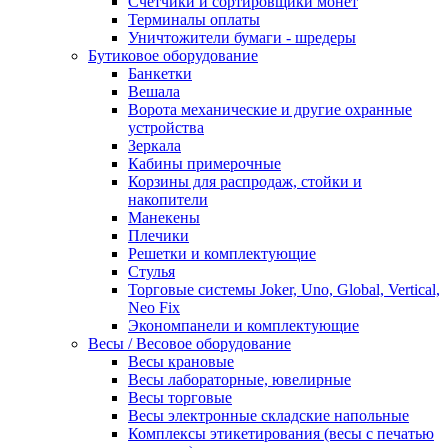
Счетчики и сортировщики монет
Терминалы оплаты
Уничтожители бумаги - шредеры
Бутиковое оборудование
Банкетки
Вешала
Ворота механические и другие охранные
устройства
Зеркала
Кабины примерочные
Корзины для распродаж, стойки и
накопители
Манекены
Плечики
Решетки и комплектующие
Стулья
Торговые системы Joker, Uno, Global, Vertical,
Neo Fix
Экономпанели и комплектующие
Весы / Весовое оборудование
Весы крановые
Весы лабораторные, ювелирные
Весы торговые
Весы электронные складские напольные
Комплексы этикетирования (весы с печатью