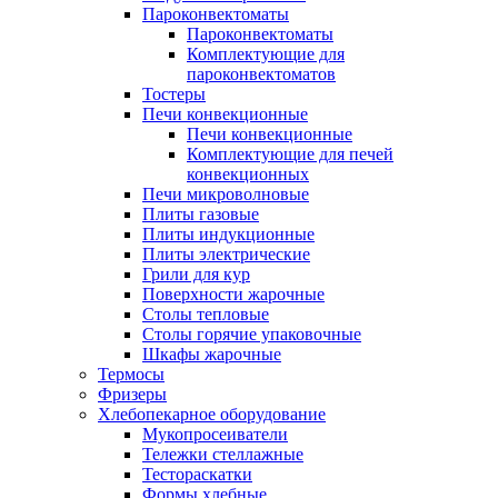
Пароконвектоматы
Пароконвектоматы
Комплектующие для
пароконвектоматов
Тостеры
Печи конвекционные
Печи конвекционные
Комплектующие для печей
конвекционных
Печи микроволновые
Плиты газовые
Плиты индукционные
Плиты электрические
Грили для кур
Поверхности жарочные
Столы тепловые
Столы горячие упаковочные
Шкафы жарочные
Термосы
Фризеры
Хлебопекарное оборудование
Мукопросеиватели
Тележки стеллажные
Тестораскатки
Формы хлебные