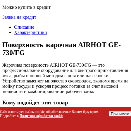
Можно купить в кредит
Заявка на кредит
Описание
Характеристики
Поверхность жарочная AIRHOT GE-
730/FG
Жарочная поверхность AIRHOT GE-730/FG — это
профессиональное оборудование для быстрого приготовления
мяса, рыбы и овощей методом гриля или пассеровки.
Устройство заменяет множество сковородок, экономя время на
мойку посуды и ускоряя процесс готовки за счет высокой
мощности и комбинированной рабочей зоны.
Кому подойдет этот товар
Сайт использует файлы cookie, обрабатываемые Вашим браузером.
Шеф-повара и сотрудники кухонных линий в
Принимаю
Подробнее в
Политике обработки cookie
.
ресторанах, кафе и столовых
Владельцы фастфуд-точек, бургерных и шаурмичных
Организаторы выездного кейтеринга и банкетов