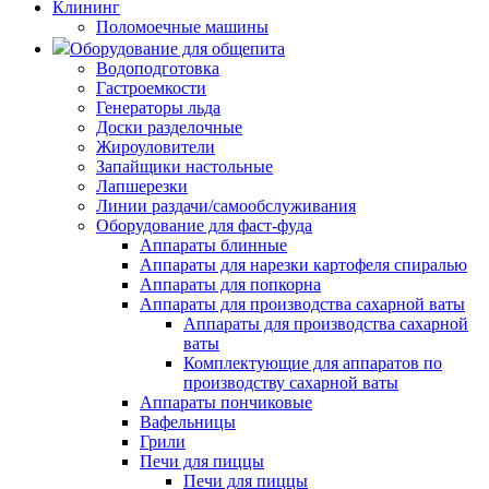
Клининг
Поломоечные машины
Оборудование для общепита
Водоподготовка
Гастроемкости
Генераторы льда
Доски разделочные
Жироуловители
Запайщики настольные
Лапшерезки
Линии раздачи/самообслуживания
Оборудование для фаст-фуда
Аппараты блинные
Аппараты для нарезки картофеля спиралью
Аппараты для попкорна
Аппараты для производства сахарной ваты
Аппараты для производства сахарной
ваты
Комплектующие для аппаратов по
производству сахарной ваты
Аппараты пончиковые
Вафельницы
Грили
Печи для пиццы
Печи для пиццы