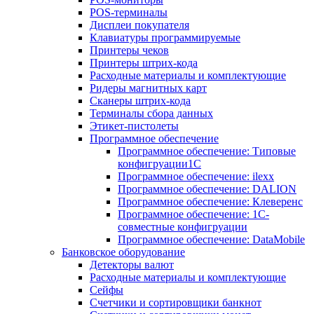
POS-терминалы
Дисплеи покупателя
Клавиатуры программируемые
Принтеры чеков
Принтеры штрих-кода
Расходные материалы и комплектующие
Ридеры магнитных карт
Сканеры штрих-кода
Терминалы сбора данных
Этикет-пистолеты
Программное обеспечение
Программное обеспечение: Типовые
конфигруации1С
Программное обеспечение: ilexx
Программное обеспечение: DALION
Программное обеспечение: Клеверенс
Программное обеспечение: 1С-
совместные конфигруации
Программное обеспечение: DataMobile
Банковское оборудование
Детекторы валют
Расходные материалы и комплектующие
Сейфы
Счетчики и сортировщики банкнот