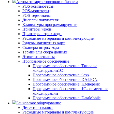
Автоматизация торговли и бизнеса
POS-компьютеры
POS-мониторы
POS-терминалы
Дисплеи покупателя
Клавиатуры программируемые
Принтеры чеков
Принтеры штрих-кода
Расходные материалы и комплектующие
Ридеры магнитных карт
Сканеры штрих-кода
Терминалы сбора данных
Этикет-пистолеты
Программное обеспечение
Программное обеспечение: Типовые
конфигруации1С
Программное обеспечение: ilexx
Программное обеспечение: DALION
Программное обеспечение: Клеверенс
Программное обеспечение: 1С-совместные
конфигруации
Программное обеспечение: DataMobile
Банковское оборудование
Детекторы валют
Расходные материалы и комплектующие