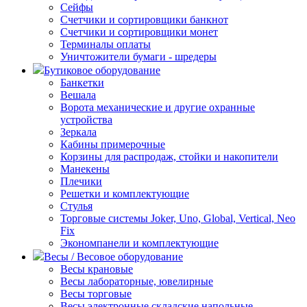
Сейфы
Счетчики и сортировщики банкнот
Счетчики и сортировщики монет
Терминалы оплаты
Уничтожители бумаги - шредеры
Бутиковое оборудование
Банкетки
Вешала
Ворота механические и другие охранные
устройства
Зеркала
Кабины примерочные
Корзины для распродаж, стойки и накопители
Манекены
Плечики
Решетки и комплектующие
Стулья
Торговые системы Joker, Uno, Global, Vertical, Neo
Fix
Экономпанели и комплектующие
Весы / Весовое оборудование
Весы крановые
Весы лабораторные, ювелирные
Весы торговые
Весы электронные складские напольные