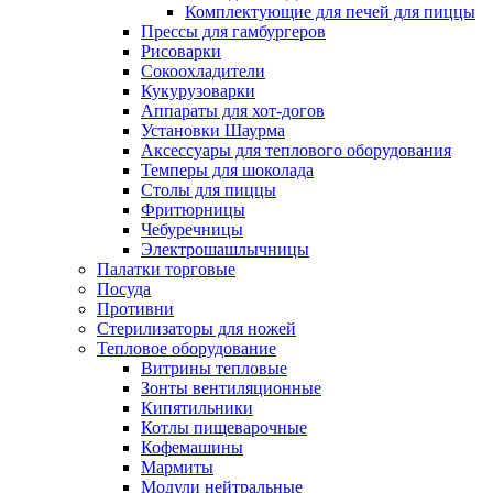
Комплектующие для печей для пиццы
Прессы для гамбургеров
Рисоварки
Сокоохладители
Кукурузоварки
Аппараты для хот-догов
Установки Шаурма
Аксессуары для теплового оборудования
Темперы для шоколада
Столы для пиццы
Фритюрницы
Чебуречницы
Электрошашлычницы
Палатки торговые
Посуда
Противни
Стерилизаторы для ножей
Тепловое оборудование
Витрины тепловые
Зонты вентиляционные
Кипятильники
Котлы пищеварочные
Кофемашины
Мармиты
Модули нейтральные