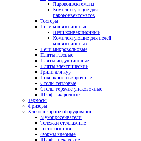
Пароконвектоматы
Комплектующие для
пароконвектоматов
Тостеры
Печи конвекционные
Печи конвекционные
Комплектующие для печей
конвекционных
Печи микроволновые
Плиты газовые
Плиты индукционные
Плиты электрические
Грили для кур
Поверхности жарочные
Столы тепловые
Столы горячие упаковочные
Шкафы жарочные
Термосы
Фризеры
Хлебопекарное оборудование
Мукопросеиватели
Тележки стеллажные
Тестораскатки
Формы хлебные
Шкафы пекарские