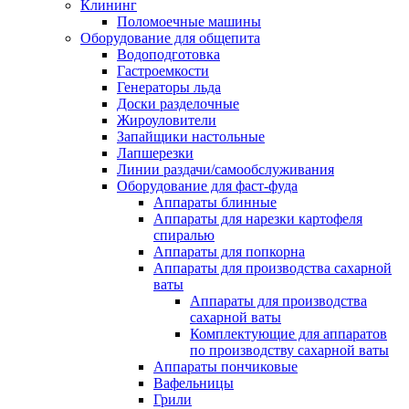
Клининг
Поломоечные машины
Оборудование для общепита
Водоподготовка
Гастроемкости
Генераторы льда
Доски разделочные
Жироуловители
Запайщики настольные
Лапшерезки
Линии раздачи/самообслуживания
Оборудование для фаст-фуда
Аппараты блинные
Аппараты для нарезки картофеля
спиралью
Аппараты для попкорна
Аппараты для производства сахарной
ваты
Аппараты для производства
сахарной ваты
Комплектующие для аппаратов
по производству сахарной ваты
Аппараты пончиковые
Вафельницы
Грили