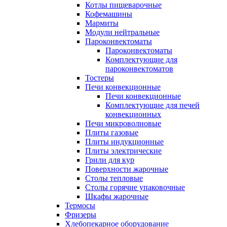
Котлы пищеварочные
Кофемашины
Мармиты
Модули нейтральные
Пароконвектоматы
Пароконвектоматы
Комплектующие для
пароконвектоматов
Тостеры
Печи конвекционные
Печи конвекционные
Комплектующие для печей
конвекционных
Печи микроволновые
Плиты газовые
Плиты индукционные
Плиты электрические
Грили для кур
Поверхности жарочные
Столы тепловые
Столы горячие упаковочные
Шкафы жарочные
Термосы
Фризеры
Хлебопекарное оборудование