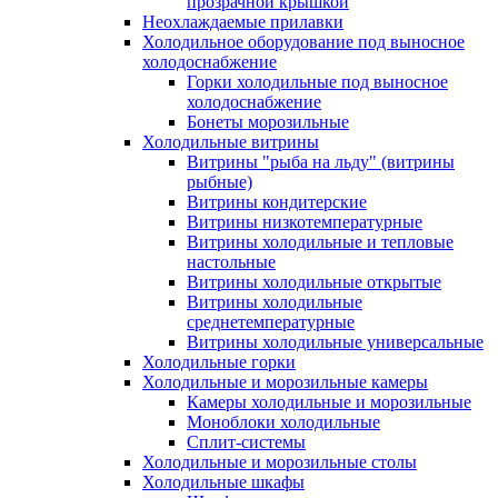
прозрачной крышкой
Неохлаждаемые прилавки
Холодильное оборудование под выносное
холодоснабжение
Горки холодильные под выносное
холодоснабжение
Бонеты морозильные
Холодильные витрины
Витрины "рыба на льду" (витрины
рыбные)
Витрины кондитерские
Витрины низкотемпературные
Витрины холодильные и тепловые
настольные
Витрины холодильные открытые
Витрины холодильные
среднетемпературные
Витрины холодильные универсальные
Холодильные горки
Холодильные и морозильные камеры
Камеры холодильные и морозильные
Моноблоки холодильные
Сплит-системы
Холодильные и морозильные столы
Холодильные шкафы