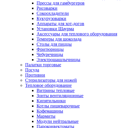
Прессы для гамбургеров
Рисоварки
Сокоохладители
Кукурузоварки
Аппараты для хот-догов
Установки Шаурма
Аксессуары для теплового оборудования
Темперы для шоколада
Столы для пиццы
Фритюрницы
Чебуречницы
Электрошашлычницы
Палатки торговые
Посуда
Противни
Стерилизаторы для ножей
Тепловое оборудование
Витрины тепловые
Зонты вентиляционные
Кипятильники
Котлы пищеварочные
Кофемашины
Мармиты
Модули нейтральные
Пароконвектоматы