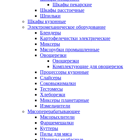
Шкафы пекарские
Шкафы расстоечные
Шпильки
Шкафы кухонные
Электромеханическое оборудование
Блендеры
Картофелечистки электрические
Миксеры
Мясорубки промышленные
Овощерезки
Овощерезки
Комплектующие для овощерезок
Процессоры кухонные
Слайсеры
Соковыжималки
Тестомесы
Хлеборезки
Миксеры планетарные
Измельчители
Мясоперерабатывающее
Мясорыхлители
Фаршемешалки
Куттеры
Пилы для мяса
Шприцы колбасные