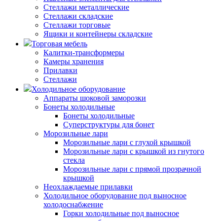
Стеллажи металлические
Стеллажи складские
Стеллажи торговые
Ящики и контейнеры складские
Торговая мебель
Калитки-трансформеры
Камеры хранения
Прилавки
Стеллажи
Холодильное оборудование
Аппараты шоковой заморозки
Бонеты холодильные
Бонеты холодильные
Суперструктуры для бонет
Морозильные лари
Морозильные лари с глухой крышкой
Морозильные лари с крышкой из гнутого
стекла
Морозильные лари с прямой прозрачной
крышкой
Неохлаждаемые прилавки
Холодильное оборудование под выносное
холодоснабжение
Горки холодильные под выносное