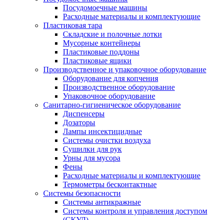
Посудомоечные машины
Расходные материалы и комплектующие
Пластиковая тара
Складские и полочные лотки
Мусорные контейнеры
Пластиковые поддоны
Пластиковые ящики
Производственное и упаковочное оборудование
Оборудование для копчения
Производственное оборудование
Упаковочное оборудование
Санитарно-гигиеническое оборудование
Диспенсеры
Дозаторы
Лампы инсектицидные
Системы очистки воздуха
Сушилки для рук
Урны для мусора
Фены
Расходные материалы и комплектующие
Термометры бесконтактные
Системы безопасности
Системы антикражные
Системы контроля и управления доступом
(СКУД)