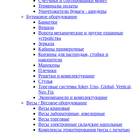
Счетчики и сортировщики монет
Терминалы оплаты
Уничтожители бумаги - шредеры
Бутиковое оборудование
Банкетки
Вешала
Ворота механические и другие охранные
устройства
Зеркала
Кабины примерочные
Корзины для распродаж, стойки и
накопители
Манекены
Плечики
Решетки и комплектующие
Стулья
Торговые системы Joker, Uno, Global, Vertical,
Neo Fix
Экономпанели и комплектующие
Весы / Весовое оборудование
Весы крановые
Весы лабораторные, ювелирные
Весы торговые
Весы электронные складские напольные
Комплексы этикетирования (весы с печатью