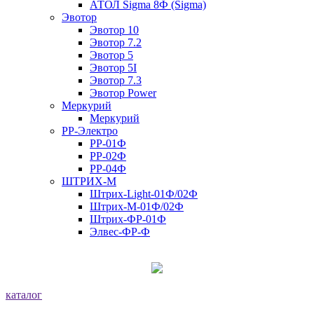
АТОЛ Sigma 8Ф (Sigma)
Эвотор
Эвотор 10
Эвотор 7.2
Эвотор 5
Эвотор 5I
Эвотор 7.3
Эвотор Power
Меркурий
Меркурий
РР-Электро
РР-01Ф
РР-02Ф
РР-04Ф
ШТРИХ-М
Штрих-Light-01Ф/02Ф
Штрих-М-01Ф/02Ф
Штрих-ФР-01Ф
Элвес-ФР-Ф
каталог