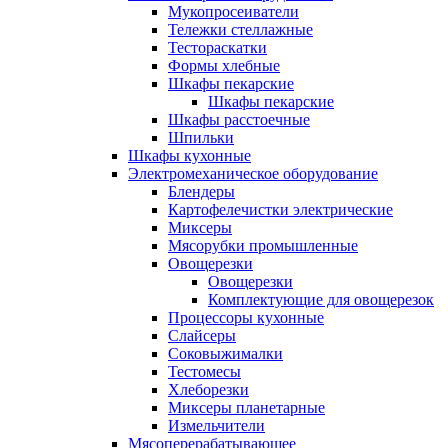
Мукопросеиватели
Тележки стеллажные
Тестораскатки
Формы хлебные
Шкафы пекарские
Шкафы пекарские
Шкафы расстоечные
Шпильки
Шкафы кухонные
Электромеханическое оборудование
Блендеры
Картофелечистки электрические
Миксеры
Мясорубки промышленные
Овощерезки
Овощерезки
Комплектующие для овощерезок
Процессоры кухонные
Слайсеры
Соковыжималки
Тестомесы
Хлеборезки
Миксеры планетарные
Измельчители
Мясоперерабатывающее