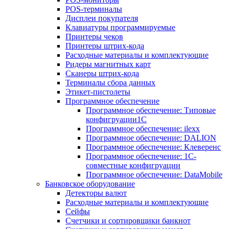
POS-терминалы
Дисплеи покупателя
Клавиатуры программируемые
Принтеры чеков
Принтеры штрих-кода
Расходные материалы и комплектующие
Ридеры магнитных карт
Сканеры штрих-кода
Терминалы сбора данных
Этикет-пистолеты
Программное обеспечение
Программное обеспечение: Типовые
конфигруации1С
Программное обеспечение: ilexx
Программное обеспечение: DALION
Программное обеспечение: Клеверенс
Программное обеспечение: 1С-
совместные конфигруации
Программное обеспечение: DataMobile
Банковское оборудование
Детекторы валют
Расходные материалы и комплектующие
Сейфы
Счетчики и сортировщики банкнот