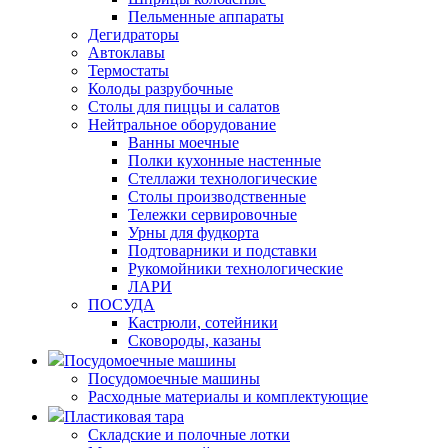
Пельменные аппараты
Дегидраторы
Автоклавы
Термостаты
Колоды разрубочные
Столы для пиццы и салатов
Нейтральное оборудование
Ванны моечные
Полки кухонные настенные
Стеллажи технологические
Столы производственные
Тележки сервировочные
Урны для фудкорта
Подтоварники и подставки
Рукомойники технологические
ЛАРИ
ПОСУДА
Кастрюли, сотейники
Сковороды, казаны
Посудомоечные машины
Посудомоечные машины
Расходные материалы и комплектующие
Пластиковая тара
Складские и полочные лотки