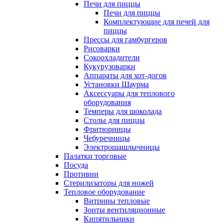
Печи для пиццы
Печи для пиццы
Комплектующие для печей для
пиццы
Прессы для гамбургеров
Рисоварки
Сокоохладители
Кукурузоварки
Аппараты для хот-догов
Установки Шаурма
Аксессуары для теплового
оборудования
Темперы для шоколада
Столы для пиццы
Фритюрницы
Чебуречницы
Электрошашлычницы
Палатки торговые
Посуда
Противни
Стерилизаторы для ножей
Тепловое оборудование
Витрины тепловые
Зонты вентиляционные
Кипятильники