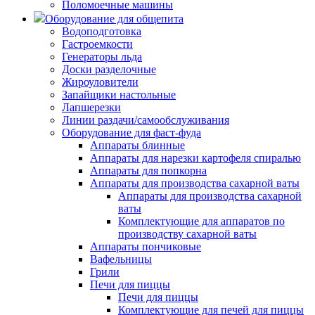
Поломоечные машины
Оборудование для общепита
Водоподготовка
Гастроемкости
Генераторы льда
Доски разделочные
Жироуловители
Запайщики настольные
Лапшерезки
Линии раздачи/самообслуживания
Оборудование для фаст-фуда
Аппараты блинные
Аппараты для нарезки картофеля спиралью
Аппараты для попкорна
Аппараты для производства сахарной ваты
Аппараты для производства сахарной
ваты
Комплектующие для аппаратов по
производству сахарной ваты
Аппараты пончиковые
Вафельницы
Грили
Печи для пиццы
Печи для пиццы
Комплектующие для печей для пиццы