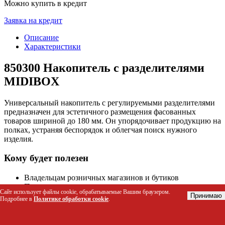
Можно купить в кредит
Заявка на кредит
Описание
Характеристики
850300 Накопитель с разделителями
MIDIBOX
Универсальный накопитель с регулируемыми разделителями
предназначен для эстетичного размещения фасованных
товаров шириной до 180 мм. Он упорядочивает продукцию на
полках, устраняя беспорядок и облегчая поиск нужного
изделия.
Кому будет полезен
Владельцам розничных магазинов и бутиков
Продавцам косметики, канцелярии, товаров для
Сайт использует файлы cookie, обрабатываемые Вашим браузером.
животных
Принимаю
Подробнее в
Политике обработки cookie
.
Операторам кассовых зон, где требуется быстрый доступ
к товару
Сотрудникам складов и складских зон с полками