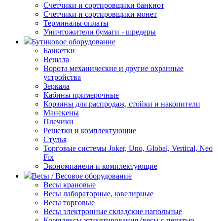
Счетчики и сортировщики банкнот
Счетчики и сортировщики монет
Терминалы оплаты
Уничтожители бумаги - шредеры
Бутиковое оборудование
Банкетки
Вешала
Ворота механические и другие охранные
устройства
Зеркала
Кабины примерочные
Корзины для распродаж, стойки и накопители
Манекены
Плечики
Решетки и комплектующие
Стулья
Торговые системы Joker, Uno, Global, Vertical, Neo
Fix
Экономпанели и комплектующие
Весы / Весовое оборудование
Весы крановые
Весы лабораторные, ювелирные
Весы торговые
Весы электронные складские напольные
Комплексы этикетирования (весы с печатью