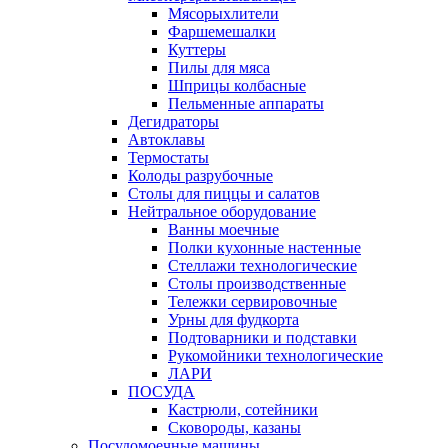
Мясорыхлители
Фаршемешалки
Куттеры
Пилы для мяса
Шприцы колбасные
Пельменные аппараты
Дегидраторы
Автоклавы
Термостаты
Колоды разрубочные
Столы для пиццы и салатов
Нейтральное оборудование
Ванны моечные
Полки кухонные настенные
Стеллажи технологические
Столы производственные
Тележки сервировочные
Урны для фудкорта
Подтоварники и подставки
Рукомойники технологические
ЛАРИ
ПОСУДА
Кастрюли, сотейники
Сковороды, казаны
Посудомоечные машины