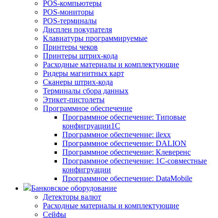
POS-компьютеры
POS-мониторы
POS-терминалы
Дисплеи покупателя
Клавиатуры программируемые
Принтеры чеков
Принтеры штрих-кода
Расходные материалы и комплектующие
Ридеры магнитных карт
Сканеры штрих-кода
Терминалы сбора данных
Этикет-пистолеты
Программное обеспечение
Программное обеспечение: Типовые
конфигруации1С
Программное обеспечение: ilexx
Программное обеспечение: DALION
Программное обеспечение: Клеверенс
Программное обеспечение: 1С-совместные
конфигруации
Программное обеспечение: DataMobile
Банковское оборудование
Детекторы валют
Расходные материалы и комплектующие
Сейфы