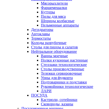
Мясорыхлители
Фаршемешалки
Куттеры
Пилы для мяса
Шприцы колбасные
Пельменные аппараты
Дегидраторы
Автоклавы
Термостаты
Колоды разрубочные
Столы для пиццы и салатов
Нейтральное оборудование
Ванны моечные
Полки кухонные настенные
Стеллажи технологические
Столы производственные
Тележки сервировочные
Урны для фудкорта
Подтоварники и подставки
Рукомойники технологические
ЛАРИ
ПОСУДА
Кастрюли, сотейники
Сковороды, казаны
Посудомоечные машины