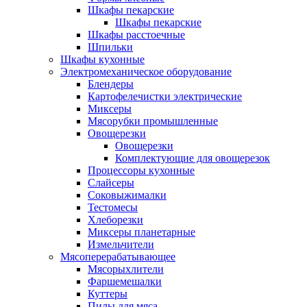
Шкафы пекарские
Шкафы пекарские
Шкафы расстоечные
Шпильки
Шкафы кухонные
Электромеханическое оборудование
Блендеры
Картофелечистки электрические
Миксеры
Мясорубки промышленные
Овощерезки
Овощерезки
Комплектующие для овощерезок
Процессоры кухонные
Слайсеры
Соковыжималки
Тестомесы
Хлеборезки
Миксеры планетарные
Измельчители
Мясоперерабатывающее
Мясорыхлители
Фаршемешалки
Куттеры
Пилы для мяса