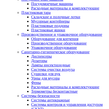
Посудомоечные машины
Расходные материалы и комплектующие
Пластиковая тара
Складские и полочные лотки
Мусорные контейнеры
Пластиковые поддоны
Пластиковые ящики
Производственное и упаковочное оборудование
Оборудование для копчения
Производственное оборудование
Упаковочное оборудование
Санитарно-гигиеническое оборудование
Диспенсеры
Дозаторы
Лампы инсектицидные
Системы очистки воздуха
Сушилки для рук
Урны для мусора
Фены
Расходные материалы и комплектующие
Термометры бесконтактные
Системы безопасности
Системы антикражные
Системы контроля и управления доступом
(СКУД)