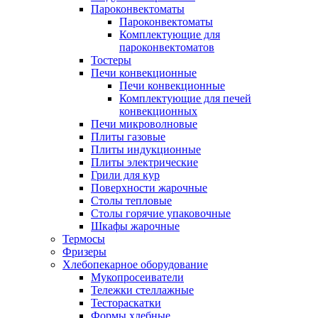
Пароконвектоматы
Пароконвектоматы
Комплектующие для
пароконвектоматов
Тостеры
Печи конвекционные
Печи конвекционные
Комплектующие для печей
конвекционных
Печи микроволновые
Плиты газовые
Плиты индукционные
Плиты электрические
Грили для кур
Поверхности жарочные
Столы тепловые
Столы горячие упаковочные
Шкафы жарочные
Термосы
Фризеры
Хлебопекарное оборудование
Мукопросеиватели
Тележки стеллажные
Тестораскатки
Формы хлебные