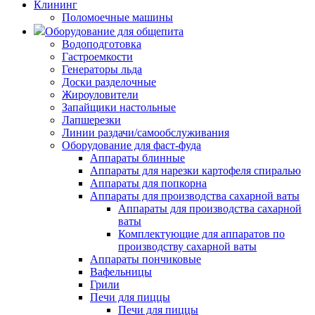
Клининг
Поломоечные машины
Оборудование для общепита
Водоподготовка
Гастроемкости
Генераторы льда
Доски разделочные
Жироуловители
Запайщики настольные
Лапшерезки
Линии раздачи/самообслуживания
Оборудование для фаст-фуда
Аппараты блинные
Аппараты для нарезки картофеля спиралью
Аппараты для попкорна
Аппараты для производства сахарной ваты
Аппараты для производства сахарной
ваты
Комплектующие для аппаратов по
производству сахарной ваты
Аппараты пончиковые
Вафельницы
Грили
Печи для пиццы
Печи для пиццы