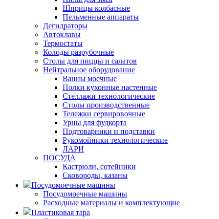
Шприцы колбасные
Пельменные аппараты
Дегидраторы
Автоклавы
Термостаты
Колоды разрубочные
Столы для пиццы и салатов
Нейтральное оборудование
Ванны моечные
Полки кухонные настенные
Стеллажи технологические
Столы производственные
Тележки сервировочные
Урны для фудкорта
Подтоварники и подставки
Рукомойники технологические
ЛАРИ
ПОСУДА
Кастрюли, сотейники
Сковороды, казаны
Посудомоечные машины
Посудомоечные машины
Расходные материалы и комплектующие
Пластиковая тара