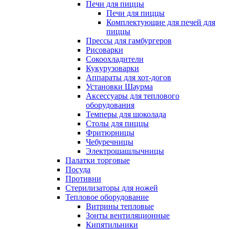
Печи для пиццы
Печи для пиццы
Комплектующие для печей для
пиццы
Прессы для гамбургеров
Рисоварки
Сокоохладители
Кукурузоварки
Аппараты для хот-догов
Установки Шаурма
Аксессуары для теплового
оборудования
Темперы для шоколада
Столы для пиццы
Фритюрницы
Чебуречницы
Электрошашлычницы
Палатки торговые
Посуда
Противни
Стерилизаторы для ножей
Тепловое оборудование
Витрины тепловые
Зонты вентиляционные
Кипятильники