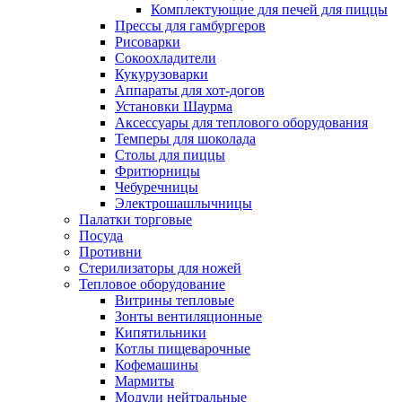
Комплектующие для печей для пиццы
Прессы для гамбургеров
Рисоварки
Сокоохладители
Кукурузоварки
Аппараты для хот-догов
Установки Шаурма
Аксессуары для теплового оборудования
Темперы для шоколада
Столы для пиццы
Фритюрницы
Чебуречницы
Электрошашлычницы
Палатки торговые
Посуда
Противни
Стерилизаторы для ножей
Тепловое оборудование
Витрины тепловые
Зонты вентиляционные
Кипятильники
Котлы пищеварочные
Кофемашины
Мармиты
Модули нейтральные