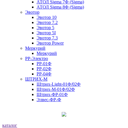
АТОЛ Sigma 7Ф (Sigma)
АТОЛ Sigma 8Ф (Sigma)
Эвотор
Эвотор 10
Эвотор 7.2
Эвотор 5
Эвотор 5I
Эвотор 7.3
Эвотор Power
Меркурий
Меркурий
РР-Электро
РР-01Ф
РР-02Ф
РР-04Ф
ШТРИХ-М
Штрих-Light-01Ф/02Ф
Штрих-М-01Ф/02Ф
Штрих-ФР-01Ф
Элвес-ФР-Ф
каталог