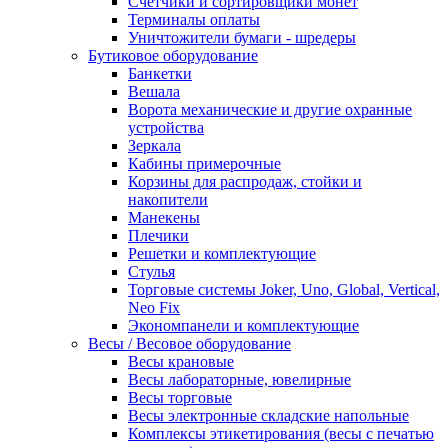
Счетчики и сортировщики монет
Терминалы оплаты
Уничтожители бумаги - шредеры
Бутиковое оборудование
Банкетки
Вешала
Ворота механические и другие охранные
устройства
Зеркала
Кабины примерочные
Корзины для распродаж, стойки и
накопители
Манекены
Плечики
Решетки и комплектующие
Стулья
Торговые системы Joker, Uno, Global, Vertical,
Neo Fix
Экономпанели и комплектующие
Весы / Весовое оборудование
Весы крановые
Весы лабораторные, ювелирные
Весы торговые
Весы электронные складские напольные
Комплексы этикетирования (весы с печатью