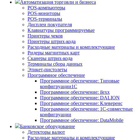
Автоматизация торговли и бизнеса
POS-компьютеры
POS-мониторы
POS-терминалы
Дисплеи покупателя
Клавиатуры программируемые
Принтеры чеков
Принтеры штрих-кода
Расходные материалы и комплектующие
Ридеры магнитных карт
Сканеры штрих-кода
Терминалы сбора данных
Этикет-пистолеты
Программное обеспечение
Программное обеспечение: Типовые
конфигруации1С
Программное обеспечение: ilexx
Программное обеспечение: DALION
Программное обеспечение: Клеверенс
Программное обеспечение: 1С-совместные
конфигруации
Программное обеспечение: DataMobile
Банковское оборудование
Детекторы валют
Расходные материалы и комплектующие