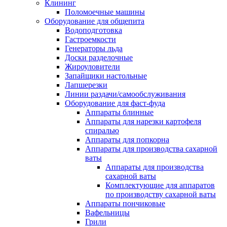
Клининг
Поломоечные машины
Оборудование для общепита
Водоподготовка
Гастроемкости
Генераторы льда
Доски разделочные
Жироуловители
Запайщики настольные
Лапшерезки
Линии раздачи/самообслуживания
Оборудование для фаст-фуда
Аппараты блинные
Аппараты для нарезки картофеля
спиралью
Аппараты для попкорна
Аппараты для производства сахарной
ваты
Аппараты для производства
сахарной ваты
Комплектующие для аппаратов
по производству сахарной ваты
Аппараты пончиковые
Вафельницы
Грили