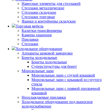
Навесные элементы для стеллажей
Стеллажи металлические
Стеллажи складские
Стеллажи торговые
Ящики и контейнеры складские
Торговая мебель
Калитки-трансформеры
Камеры хранения
Прилавки
Стеллажи
Холодильное оборудование
Аппараты шоковой заморозки
Бонеты холодильные
Бонеты холодильные
Суперструктуры для бонет
Морозильные лари
Морозильные лари с глухой крышкой
Морозильные лари с крышкой из гнутого
стекла
Морозильные лари с прямой прозрачной
крышкой
Неохлаждаемые прилавки
Холодильное оборудование под выносное
холодоснабжение