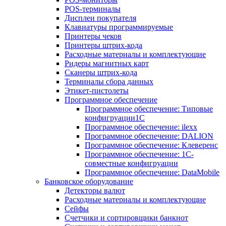
POS-терминалы
Дисплеи покупателя
Клавиатуры программируемые
Принтеры чеков
Принтеры штрих-кода
Расходные материалы и комплектующие
Ридеры магнитных карт
Сканеры штрих-кода
Терминалы сбора данных
Этикет-пистолеты
Программное обеспечение
Программное обеспечение: Типовые
конфигруации1С
Программное обеспечение: ilexx
Программное обеспечение: DALION
Программное обеспечение: Клеверенс
Программное обеспечение: 1С-
совместные конфигруации
Программное обеспечение: DataMobile
Банковское оборудование
Детекторы валют
Расходные материалы и комплектующие
Сейфы
Счетчики и сортировщики банкнот