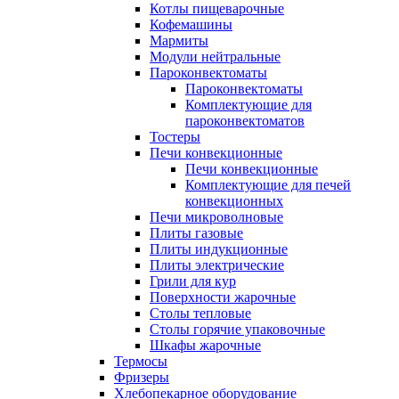
Котлы пищеварочные
Кофемашины
Мармиты
Модули нейтральные
Пароконвектоматы
Пароконвектоматы
Комплектующие для
пароконвектоматов
Тостеры
Печи конвекционные
Печи конвекционные
Комплектующие для печей
конвекционных
Печи микроволновые
Плиты газовые
Плиты индукционные
Плиты электрические
Грили для кур
Поверхности жарочные
Столы тепловые
Столы горячие упаковочные
Шкафы жарочные
Термосы
Фризеры
Хлебопекарное оборудование