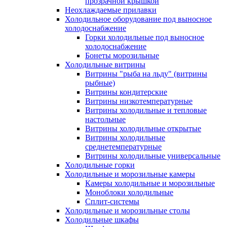
прозрачной крышкой
Неохлаждаемые прилавки
Холодильное оборудование под выносное
холодоснабжение
Горки холодильные под выносное
холодоснабжение
Бонеты морозильные
Холодильные витрины
Витрины "рыба на льду" (витрины
рыбные)
Витрины кондитерские
Витрины низкотемпературные
Витрины холодильные и тепловые
настольные
Витрины холодильные открытые
Витрины холодильные
среднетемпературные
Витрины холодильные универсальные
Холодильные горки
Холодильные и морозильные камеры
Камеры холодильные и морозильные
Моноблоки холодильные
Сплит-системы
Холодильные и морозильные столы
Холодильные шкафы