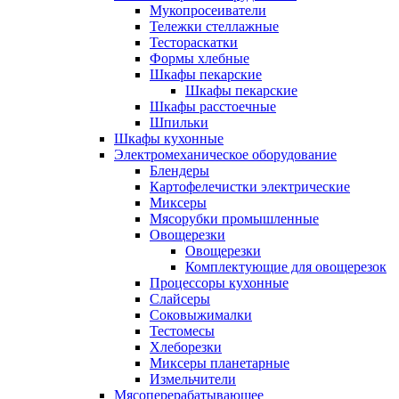
Мукопросеиватели
Тележки стеллажные
Тестораскатки
Формы хлебные
Шкафы пекарские
Шкафы пекарские
Шкафы расстоечные
Шпильки
Шкафы кухонные
Электромеханическое оборудование
Блендеры
Картофелечистки электрические
Миксеры
Мясорубки промышленные
Овощерезки
Овощерезки
Комплектующие для овощерезок
Процессоры кухонные
Слайсеры
Соковыжималки
Тестомесы
Хлеборезки
Миксеры планетарные
Измельчители
Мясоперерабатывающее