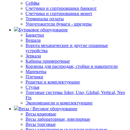
Сейфы
Счетчики и сортировщики банкнот
Счетчики и сортировщики монет
Терминалы оплаты
Уничтожители бумаги - шредеры
Бутиковое оборудование
Банкетки
Вешала
Ворота механические и другие охранные
устройства
Зеркала
Кабины примерочные
Корзины для распродаж, стойки и накопители
Манекены
Плечики
Решетки и комплектующие
Стулья
Торговые системы Joker, Uno, Global, Vertical, Neo
Fix
Экономпанели и комплектующие
Весы / Весовое оборудование
Весы крановые
Весы лабораторные, ювелирные
Весы торговые
Весы электронные складские напольные