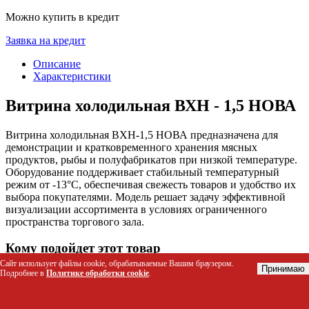
Можно купить в кредит
Заявка на кредит
Описание
Характеристики
Витрина холодильная ВХН - 1,5 НОВА
Витрина холодильная ВХН-1,5 НОВА предназначена для
демонстрации и кратковременного хранения мясных
продуктов, рыбы и полуфабрикатов при низкой температуре.
Оборудование поддерживает стабильный температурный
режим от -13°C, обеспечивая свежесть товаров и удобство их
выбора покупателями. Модель решает задачу эффективной
визуализации ассортимента в условиях ограниченного
пространства торгового зала.
Кому подойдет этот товар
Сайт использует файлы cookie, обрабатываемые Вашим браузером.
Принимаю
Подробнее в
Политике обработки cookie
.
Владельцы мясных лавок и колбасных отделов
Персонал рыбных магазинов и рынков
Управляющие магазинами у дома с отделом