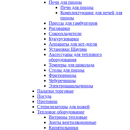
Печи для пиццы
Печи для пиццы
Комплектующие для печей для
пиццы
Прессы для гамбургеров
Рисоварки
Сокоохладители
Кукурузоварки
Аппараты для хот-догов
Установки Шаурма
Аксессуары для теплового
оборудования
Темперы для шоколада
Столы для пиццы
Фритюрницы
Чебуречницы
Электрошашлычницы
Палатки торговые
Посуда
Противни
Стерилизаторы для ножей
Тепловое оборудование
Витрины тепловые
Зонты вентиляционные
Кипятильники