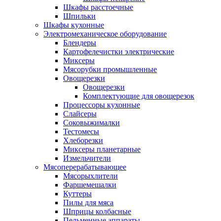
Шкафы расстоечные
Шпильки
Шкафы кухонные
Электромеханическое оборудование
Блендеры
Картофелечистки электрические
Миксеры
Мясорубки промышленные
Овощерезки
Овощерезки
Комплектующие для овощерезок
Процессоры кухонные
Слайсеры
Соковыжималки
Тестомесы
Хлеборезки
Миксеры планетарные
Измельчители
Мясоперерабатывающее
Мясорыхлители
Фаршемешалки
Куттеры
Пилы для мяса
Шприцы колбасные
Пельменные аппараты