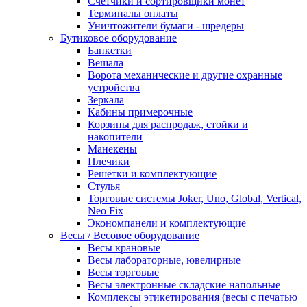
Счетчики и сортировщики монет
Терминалы оплаты
Уничтожители бумаги - шредеры
Бутиковое оборудование
Банкетки
Вешала
Ворота механические и другие охранные
устройства
Зеркала
Кабины примерочные
Корзины для распродаж, стойки и
накопители
Манекены
Плечики
Решетки и комплектующие
Стулья
Торговые системы Joker, Uno, Global, Vertical,
Neo Fix
Экономпанели и комплектующие
Весы / Весовое оборудование
Весы крановые
Весы лабораторные, ювелирные
Весы торговые
Весы электронные складские напольные
Комплексы этикетирования (весы с печатью