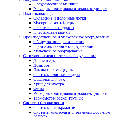
Посудомоечные машины
Расходные материалы и комплектующие
Пластиковая тара
Складские и полочные лотки
Мусорные контейнеры
Пластиковые поддоны
Пластиковые ящики
Производственное и упаковочное оборудование
Оборудование для копчения
Производственное оборудование
Упаковочное оборудование
Санитарно-гигиеническое оборудование
Диспенсеры
Дозаторы
Лампы инсектицидные
Системы очистки воздуха
Сушилки для рук
Урны для мусора
Фены
Расходные материалы и комплектующие
Термометры бесконтактные
Системы безопасности
Системы антикражные
Системы контроля и управления доступом
(СКУД)