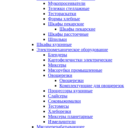
Мукопросеиватели
Тележки стеллажные
Тестораскатки
Формы хлебные
Шкафы пекарские
Шкафы пекарские
Шкафы расстоечные
Шпильки
Шкафы кухонные
Электромеханическое оборудование
Блендеры
Картофелечистки электрические
Миксеры
Мясорубки промышленные
Овощерезки
Овощерезки
Комплектующие для овощерезок
Процессоры кухонные
Слайсеры
Соковыжималки
Тестомесы
Хлеборезки
Миксеры планетарные
Измельчители
Мясоперерабатывающее