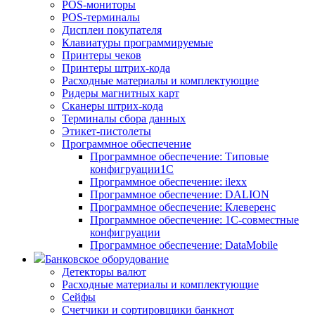
POS-мониторы
POS-терминалы
Дисплеи покупателя
Клавиатуры программируемые
Принтеры чеков
Принтеры штрих-кода
Расходные материалы и комплектующие
Ридеры магнитных карт
Сканеры штрих-кода
Терминалы сбора данных
Этикет-пистолеты
Программное обеспечение
Программное обеспечение: Типовые
конфигруации1С
Программное обеспечение: ilexx
Программное обеспечение: DALION
Программное обеспечение: Клеверенс
Программное обеспечение: 1С-совместные
конфигруации
Программное обеспечение: DataMobile
Банковское оборудование
Детекторы валют
Расходные материалы и комплектующие
Сейфы
Счетчики и сортировщики банкнот