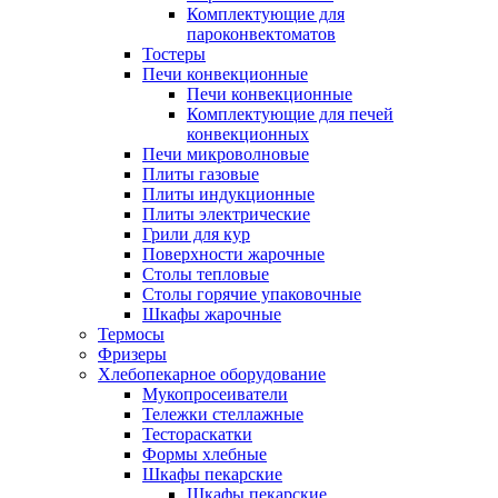
Комплектующие для
пароконвектоматов
Тостеры
Печи конвекционные
Печи конвекционные
Комплектующие для печей
конвекционных
Печи микроволновые
Плиты газовые
Плиты индукционные
Плиты электрические
Грили для кур
Поверхности жарочные
Столы тепловые
Столы горячие упаковочные
Шкафы жарочные
Термосы
Фризеры
Хлебопекарное оборудование
Мукопросеиватели
Тележки стеллажные
Тестораскатки
Формы хлебные
Шкафы пекарские
Шкафы пекарские