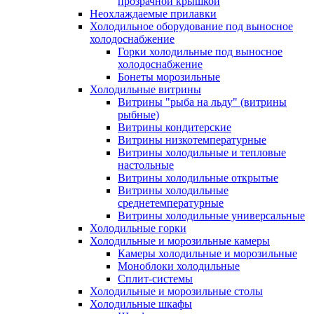
прозрачной крышкой
Неохлаждаемые прилавки
Холодильное оборудование под выносное
холодоснабжение
Горки холодильные под выносное
холодоснабжение
Бонеты морозильные
Холодильные витрины
Витрины "рыба на льду" (витрины
рыбные)
Витрины кондитерские
Витрины низкотемпературные
Витрины холодильные и тепловые
настольные
Витрины холодильные открытые
Витрины холодильные
среднетемпературные
Витрины холодильные универсальные
Холодильные горки
Холодильные и морозильные камеры
Камеры холодильные и морозильные
Моноблоки холодильные
Сплит-системы
Холодильные и морозильные столы
Холодильные шкафы