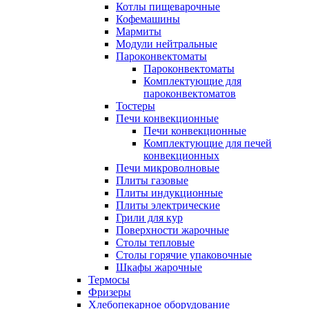
Котлы пищеварочные
Кофемашины
Мармиты
Модули нейтральные
Пароконвектоматы
Пароконвектоматы
Комплектующие для
пароконвектоматов
Тостеры
Печи конвекционные
Печи конвекционные
Комплектующие для печей
конвекционных
Печи микроволновые
Плиты газовые
Плиты индукционные
Плиты электрические
Грили для кур
Поверхности жарочные
Столы тепловые
Столы горячие упаковочные
Шкафы жарочные
Термосы
Фризеры
Хлебопекарное оборудование