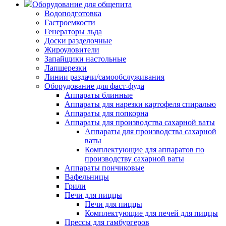
Оборудование для общепита
Водоподготовка
Гастроемкости
Генераторы льда
Доски разделочные
Жироуловители
Запайщики настольные
Лапшерезки
Линии раздачи/самообслуживания
Оборудование для фаст-фуда
Аппараты блинные
Аппараты для нарезки картофеля спиралью
Аппараты для попкорна
Аппараты для производства сахарной ваты
Аппараты для производства сахарной
ваты
Комплектующие для аппаратов по
производству сахарной ваты
Аппараты пончиковые
Вафельницы
Грили
Печи для пиццы
Печи для пиццы
Комплектующие для печей для пиццы
Прессы для гамбургеров