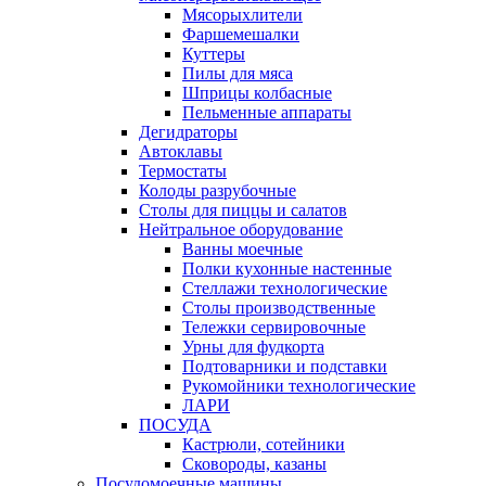
Мясорыхлители
Фаршемешалки
Куттеры
Пилы для мяса
Шприцы колбасные
Пельменные аппараты
Дегидраторы
Автоклавы
Термостаты
Колоды разрубочные
Столы для пиццы и салатов
Нейтральное оборудование
Ванны моечные
Полки кухонные настенные
Стеллажи технологические
Столы производственные
Тележки сервировочные
Урны для фудкорта
Подтоварники и подставки
Рукомойники технологические
ЛАРИ
ПОСУДА
Кастрюли, сотейники
Сковороды, казаны
Посудомоечные машины