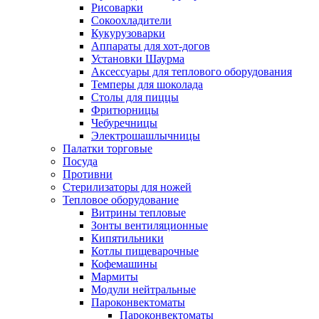
Рисоварки
Сокоохладители
Кукурузоварки
Аппараты для хот-догов
Установки Шаурма
Аксессуары для теплового оборудования
Темперы для шоколада
Столы для пиццы
Фритюрницы
Чебуречницы
Электрошашлычницы
Палатки торговые
Посуда
Противни
Стерилизаторы для ножей
Тепловое оборудование
Витрины тепловые
Зонты вентиляционные
Кипятильники
Котлы пищеварочные
Кофемашины
Мармиты
Модули нейтральные
Пароконвектоматы
Пароконвектоматы