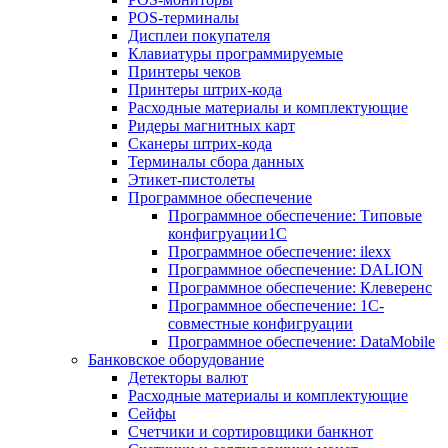
POS-терминалы
Дисплеи покупателя
Клавиатуры программируемые
Принтеры чеков
Принтеры штрих-кода
Расходные материалы и комплектующие
Ридеры магнитных карт
Сканеры штрих-кода
Терминалы сбора данных
Этикет-пистолеты
Программное обеспечение
Программное обеспечение: Типовые
конфигруации1С
Программное обеспечение: ilexx
Программное обеспечение: DALION
Программное обеспечение: Клеверенс
Программное обеспечение: 1С-
совместные конфигруации
Программное обеспечение: DataMobile
Банковское оборудование
Детекторы валют
Расходные материалы и комплектующие
Сейфы
Счетчики и сортировщики банкнот