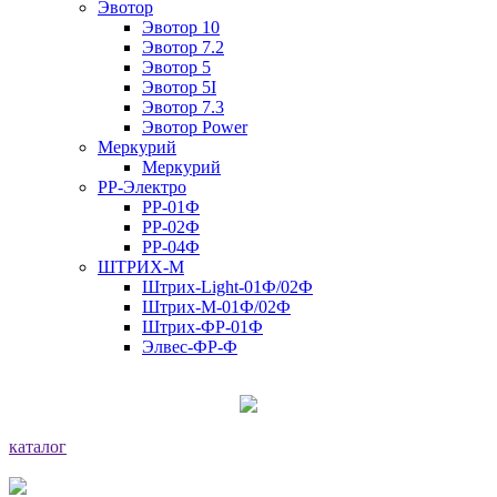
Эвотор
Эвотор 10
Эвотор 7.2
Эвотор 5
Эвотор 5I
Эвотор 7.3
Эвотор Power
Меркурий
Меркурий
РР-Электро
РР-01Ф
РР-02Ф
РР-04Ф
ШТРИХ-М
Штрих-Light-01Ф/02Ф
Штрих-М-01Ф/02Ф
Штрих-ФР-01Ф
Элвес-ФР-Ф
каталог