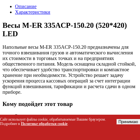
Описание
Характеристики
Весы M-ER 335ACP-150.20 (520*420)
LED
Напольные весы M-ER 335ACP-150.20 предназначены для
точного взвешивания грузов и автоматического вычисления
их стоимости в торговых точках и на предприятиях
общественного питания. Модель оснащена складной стойкой,
что обеспечивает удобство транспортировки и компактное
хранение при необходимости. Устройство решает задачу
ускорения процесса кассовых операций за счет интеграции
функций взвешивания, тарификации и расчета сдачи в одном
приборе.
Кому подойдет этот товар
Розничные магазины продуктов питания и
Сайт использует файлы cookie, обрабатываемые Вашим браузером.
хозяйственных товаров
Принимаю
Подробнее в
Политике обработки cookie
.
Супермаркеты и гипермаркеты с высокой
проходимостью
Предприятия общественного питания (рестораны, кафе,