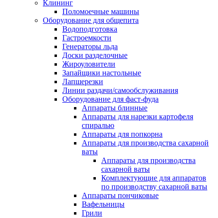
Клининг
Поломоечные машины
Оборудование для общепита
Водоподготовка
Гастроемкости
Генераторы льда
Доски разделочные
Жироуловители
Запайщики настольные
Лапшерезки
Линии раздачи/самообслуживания
Оборудование для фаст-фуда
Аппараты блинные
Аппараты для нарезки картофеля
спиралью
Аппараты для попкорна
Аппараты для производства сахарной
ваты
Аппараты для производства
сахарной ваты
Комплектующие для аппаратов
по производству сахарной ваты
Аппараты пончиковые
Вафельницы
Грили