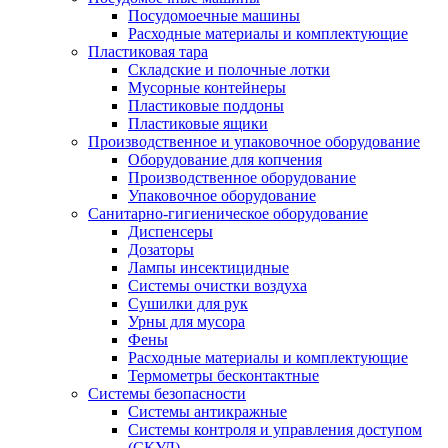
Посудомоечные машины
Расходные материалы и комплектующие
Пластиковая тара
Складские и полочные лотки
Мусорные контейнеры
Пластиковые поддоны
Пластиковые ящики
Производственное и упаковочное оборудование
Оборудование для копчения
Производственное оборудование
Упаковочное оборудование
Санитарно-гигиеническое оборудование
Диспенсеры
Дозаторы
Лампы инсектицидные
Системы очистки воздуха
Сушилки для рук
Урны для мусора
Фены
Расходные материалы и комплектующие
Термометры бесконтактные
Системы безопасности
Системы антикражные
Системы контроля и управления доступом
(СКУД)