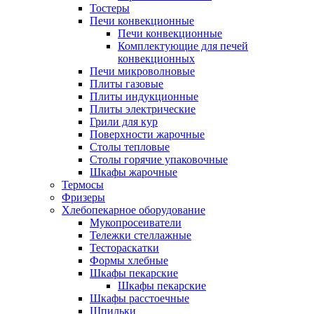
Тостеры
Печи конвекционные
Печи конвекционные
Комплектующие для печей
конвекционных
Печи микроволновые
Плиты газовые
Плиты индукционные
Плиты электрические
Грили для кур
Поверхности жарочные
Столы тепловые
Столы горячие упаковочные
Шкафы жарочные
Термосы
Фризеры
Хлебопекарное оборудование
Мукопросеиватели
Тележки стеллажные
Тестораскатки
Формы хлебные
Шкафы пекарские
Шкафы пекарские
Шкафы расстоечные
Шпильки