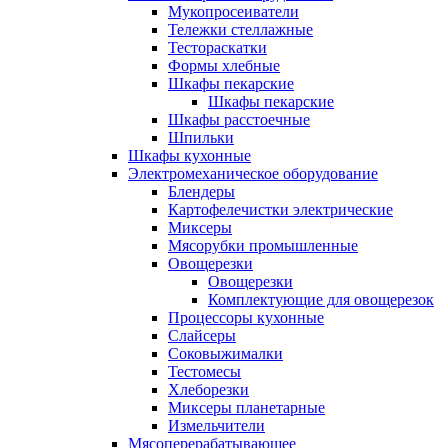
Мукопросеиватели
Тележки стеллажные
Тестораскатки
Формы хлебные
Шкафы пекарские
Шкафы пекарские
Шкафы расстоечные
Шпильки
Шкафы кухонные
Электромеханическое оборудование
Блендеры
Картофелечистки электрические
Миксеры
Мясорубки промышленные
Овощерезки
Овощерезки
Комплектующие для овощерезок
Процессоры кухонные
Слайсеры
Соковыжималки
Тестомесы
Хлеборезки
Миксеры планетарные
Измельчители
Мясоперерабатывающее