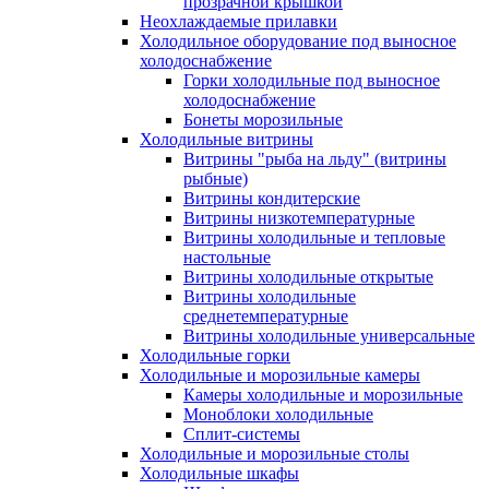
прозрачной крышкой
Неохлаждаемые прилавки
Холодильное оборудование под выносное
холодоснабжение
Горки холодильные под выносное
холодоснабжение
Бонеты морозильные
Холодильные витрины
Витрины "рыба на льду" (витрины
рыбные)
Витрины кондитерские
Витрины низкотемпературные
Витрины холодильные и тепловые
настольные
Витрины холодильные открытые
Витрины холодильные
среднетемпературные
Витрины холодильные универсальные
Холодильные горки
Холодильные и морозильные камеры
Камеры холодильные и морозильные
Моноблоки холодильные
Сплит-системы
Холодильные и морозильные столы
Холодильные шкафы