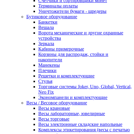
Счетчики и сортировщики монет
Терминалы оплаты
Уничтожители бумаги - шредеры
Бутиковое оборудование
Банкетки
Вешала
Ворота механические и другие охранные
устройства
Зеркала
Кабины примерочные
Корзины для распродаж, стойки и
накопители
Манекены
Плечики
Решетки и комплектующие
Стулья
Торговые системы Joker, Uno, Global, Vertical,
Neo Fix
Экономпанели и комплектующие
Весы / Весовое оборудование
Весы крановые
Весы лабораторные, ювелирные
Весы торговые
Весы электронные складские напольные
Комплексы этикетирования (весы с печатью