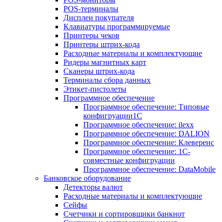
POS-терминалы
Дисплеи покупателя
Клавиатуры программируемые
Принтеры чеков
Принтеры штрих-кода
Расходные материалы и комплектующие
Ридеры магнитных карт
Сканеры штрих-кода
Терминалы сбора данных
Этикет-пистолеты
Программное обеспечение
Программное обеспечение: Типовые
конфигруации1С
Программное обеспечение: ilexx
Программное обеспечение: DALION
Программное обеспечение: Клеверенс
Программное обеспечение: 1С-
совместные конфигруации
Программное обеспечение: DataMobile
Банковское оборудование
Детекторы валют
Расходные материалы и комплектующие
Сейфы
Счетчики и сортировщики банкнот