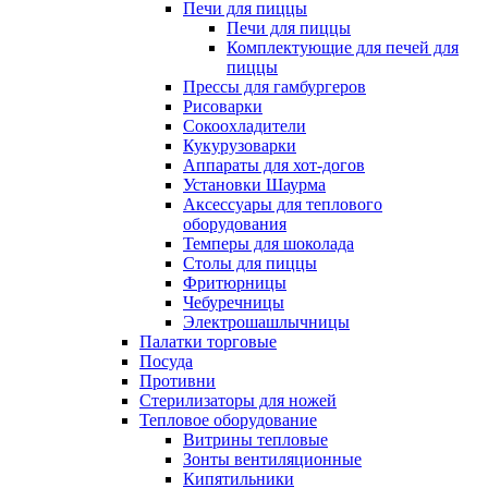
Печи для пиццы
Печи для пиццы
Комплектующие для печей для
пиццы
Прессы для гамбургеров
Рисоварки
Сокоохладители
Кукурузоварки
Аппараты для хот-догов
Установки Шаурма
Аксессуары для теплового
оборудования
Темперы для шоколада
Столы для пиццы
Фритюрницы
Чебуречницы
Электрошашлычницы
Палатки торговые
Посуда
Противни
Стерилизаторы для ножей
Тепловое оборудование
Витрины тепловые
Зонты вентиляционные
Кипятильники