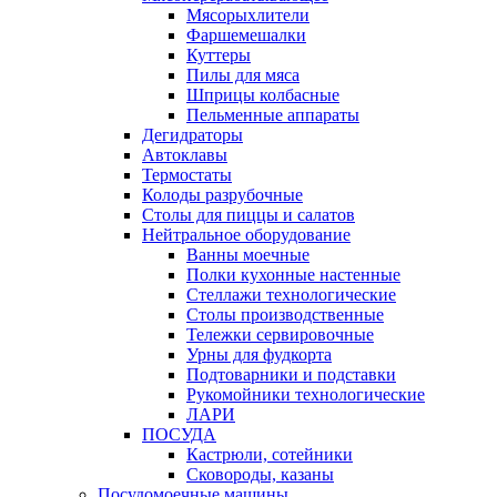
Мясорыхлители
Фаршемешалки
Куттеры
Пилы для мяса
Шприцы колбасные
Пельменные аппараты
Дегидраторы
Автоклавы
Термостаты
Колоды разрубочные
Столы для пиццы и салатов
Нейтральное оборудование
Ванны моечные
Полки кухонные настенные
Стеллажи технологические
Столы производственные
Тележки сервировочные
Урны для фудкорта
Подтоварники и подставки
Рукомойники технологические
ЛАРИ
ПОСУДА
Кастрюли, сотейники
Сковороды, казаны
Посудомоечные машины