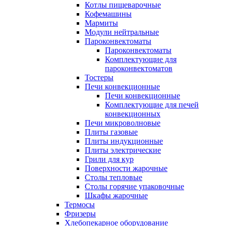
Котлы пищеварочные
Кофемашины
Мармиты
Модули нейтральные
Пароконвектоматы
Пароконвектоматы
Комплектующие для
пароконвектоматов
Тостеры
Печи конвекционные
Печи конвекционные
Комплектующие для печей
конвекционных
Печи микроволновые
Плиты газовые
Плиты индукционные
Плиты электрические
Грили для кур
Поверхности жарочные
Столы тепловые
Столы горячие упаковочные
Шкафы жарочные
Термосы
Фризеры
Хлебопекарное оборудование