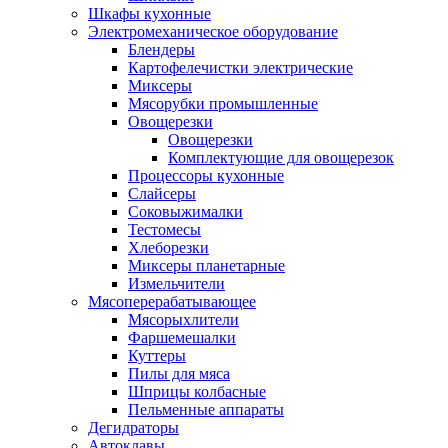
Шкафы кухонные
Электромеханическое оборудование
Блендеры
Картофелечистки электрические
Миксеры
Мясорубки промышленные
Овощерезки
Овощерезки
Комплектующие для овощерезок
Процессоры кухонные
Слайсеры
Соковыжималки
Тестомесы
Хлеборезки
Миксеры планетарные
Измельчители
Мясоперерабатывающее
Мясорыхлители
Фаршемешалки
Куттеры
Пилы для мяса
Шприцы колбасные
Пельменные аппараты
Дегидраторы
Автоклавы