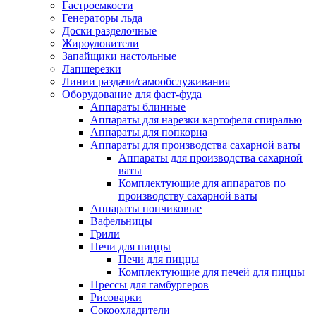
Гастроемкости
Генераторы льда
Доски разделочные
Жироуловители
Запайщики настольные
Лапшерезки
Линии раздачи/самообслуживания
Оборудование для фаст-фуда
Аппараты блинные
Аппараты для нарезки картофеля спиралью
Аппараты для попкорна
Аппараты для производства сахарной ваты
Аппараты для производства сахарной
ваты
Комплектующие для аппаратов по
производству сахарной ваты
Аппараты пончиковые
Вафельницы
Грили
Печи для пиццы
Печи для пиццы
Комплектующие для печей для пиццы
Прессы для гамбургеров
Рисоварки
Сокоохладители