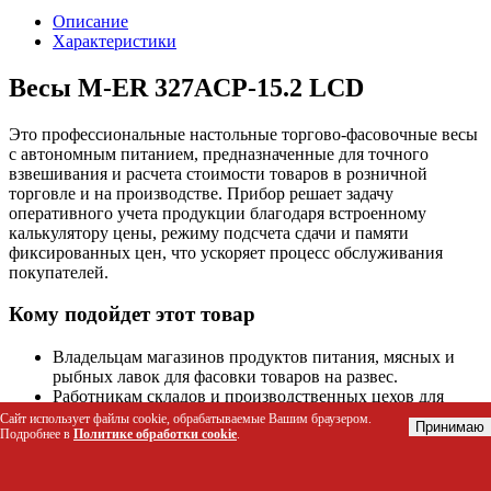
Описание
Характеристики
Весы M-ER 327ACP-15.2 LCD
Это профессиональные настольные торгово-фасовочные весы
с автономным питанием, предназначенные для точного
взвешивания и расчета стоимости товаров в розничной
торговле и на производстве. Прибор решает задачу
оперативного учета продукции благодаря встроенному
калькулятору цены, режиму подсчета сдачи и памяти
фиксированных цен, что ускоряет процесс обслуживания
покупателей.
Кому подойдет этот товар
Владельцам магазинов продуктов питания, мясных и
рыбных лавок для фасовки товаров на развес.
Работникам складов и производственных цехов для
контроля веса сырья и готовой продукции.
Сайт использует файлы cookie, обрабатываемые Вашим браузером.
Принимаю
Подробнее в
Политике обработки cookie
.
Предпринимателям, работающим на рынках и ярмарках,
где требуется мобильность и автономность
оборудования.