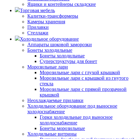
Ящики и контейнеры складские
Торговая мебель
Калитки-трансформеры
Камеры хранения
Прилавки
Стеллажи
Холодильное оборудование
Аппараты шоковой заморозки
Бонеты холодильные
Бонеты холодильные
Суперструктуры для бонет
Морозильные лари
Морозильные лари с глухой крышкой
Морозильные лари с крышкой из гнутого
стекла
Морозильные лари с прямой прозрачной
крышкой
Неохлаждаемые прилавки
Холодильное оборудование под выносное
холодоснабжение
Горки холодильные под выносное
холодоснабжение
Бонеты морозильные
Холодильные витрины