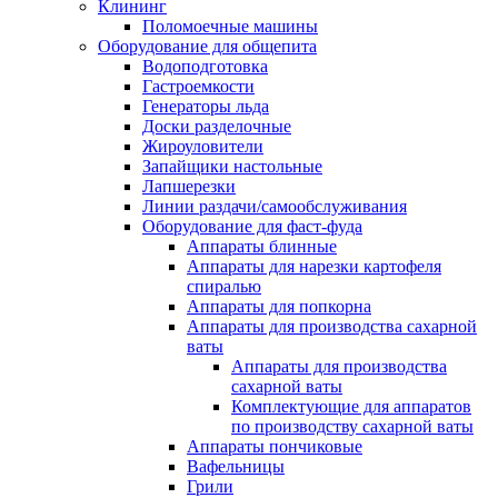
Клининг
Поломоечные машины
Оборудование для общепита
Водоподготовка
Гастроемкости
Генераторы льда
Доски разделочные
Жироуловители
Запайщики настольные
Лапшерезки
Линии раздачи/самообслуживания
Оборудование для фаст-фуда
Аппараты блинные
Аппараты для нарезки картофеля
спиралью
Аппараты для попкорна
Аппараты для производства сахарной
ваты
Аппараты для производства
сахарной ваты
Комплектующие для аппаратов
по производству сахарной ваты
Аппараты пончиковые
Вафельницы
Грили