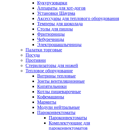
Кукурузоварки
Аппараты для хот-догов
Установки Шаурма
Аксессуары для теплового оборудования
Темперы для шоколада
Столы для пиццы
Фритюрницы
Чебуречницы
Электрошашлычницы
Палатки торговые
Посуда
Противни
Стерилизаторы для ножей
Тепловое оборудование
Витрины тепловые
Зонты вентиляционные
Кипятильники
Котлы пищеварочные
Кофемашины
Мармиты
Модули нейтральные
Пароконвектоматы
Пароконвектоматы
Комплектующие для
пароконвектоматов