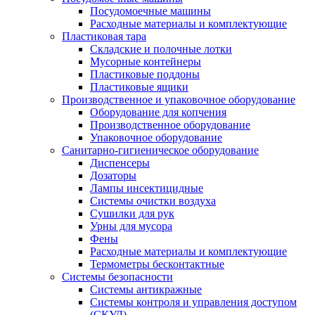
Посудомоечные машины
Расходные материалы и комплектующие
Пластиковая тара
Складские и полочные лотки
Мусорные контейнеры
Пластиковые поддоны
Пластиковые ящики
Производственное и упаковочное оборудование
Оборудование для копчения
Производственное оборудование
Упаковочное оборудование
Санитарно-гигиеническое оборудование
Диспенсеры
Дозаторы
Лампы инсектицидные
Системы очистки воздуха
Сушилки для рук
Урны для мусора
Фены
Расходные материалы и комплектующие
Термометры бесконтактные
Системы безопасности
Системы антикражные
Системы контроля и управления доступом
(СКУД)