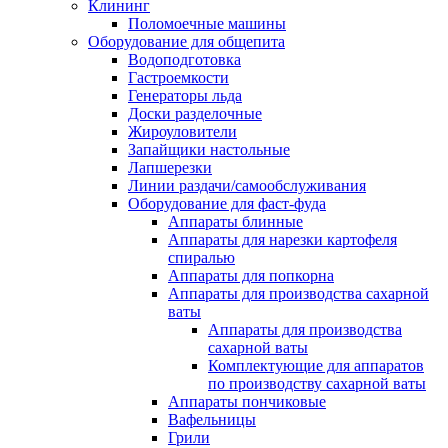
Клининг
Поломоечные машины
Оборудование для общепита
Водоподготовка
Гастроемкости
Генераторы льда
Доски разделочные
Жироуловители
Запайщики настольные
Лапшерезки
Линии раздачи/самообслуживания
Оборудование для фаст-фуда
Аппараты блинные
Аппараты для нарезки картофеля
спиралью
Аппараты для попкорна
Аппараты для производства сахарной
ваты
Аппараты для производства
сахарной ваты
Комплектующие для аппаратов
по производству сахарной ваты
Аппараты пончиковые
Вафельницы
Грили