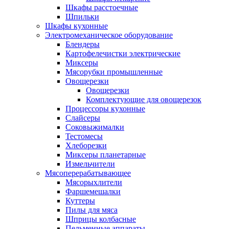
Шкафы расстоечные
Шпильки
Шкафы кухонные
Электромеханическое оборудование
Блендеры
Картофелечистки электрические
Миксеры
Мясорубки промышленные
Овощерезки
Овощерезки
Комплектующие для овощерезок
Процессоры кухонные
Слайсеры
Соковыжималки
Тестомесы
Хлеборезки
Миксеры планетарные
Измельчители
Мясоперерабатывающее
Мясорыхлители
Фаршемешалки
Куттеры
Пилы для мяса
Шприцы колбасные
Пельменные аппараты