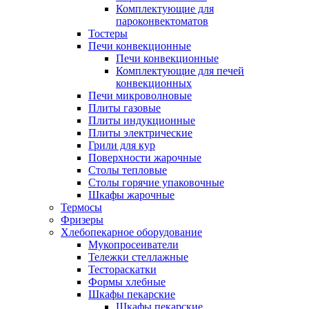
Комплектующие для
пароконвектоматов
Тостеры
Печи конвекционные
Печи конвекционные
Комплектующие для печей
конвекционных
Печи микроволновые
Плиты газовые
Плиты индукционные
Плиты электрические
Грили для кур
Поверхности жарочные
Столы тепловые
Столы горячие упаковочные
Шкафы жарочные
Термосы
Фризеры
Хлебопекарное оборудование
Мукопросеиватели
Тележки стеллажные
Тестораскатки
Формы хлебные
Шкафы пекарские
Шкафы пекарские