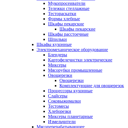
Мукопросеиватели
Тележки стеллажные
Тестораскатки
Формы хлебные
Шкафы пекарские
Шкафы пекарские
Шкафы расстоечные
Шпильки
Шкафы кухонные
Электромеханическое оборудование
Блендеры
Картофелечистки электрические
Миксеры
Мясорубки промышленные
Овощерезки
Овощерезки
Комплектующие для овощерезок
Процессоры кухонные
Слайсеры
Соковыжималки
Тестомесы
Хлеборезки
Миксеры планетарные
Измельчители
Мясоперерабатывающее