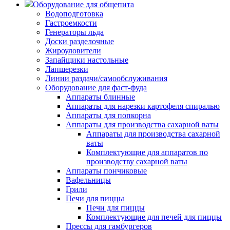
Оборудование для общепита
Водоподготовка
Гастроемкости
Генераторы льда
Доски разделочные
Жироуловители
Запайщики настольные
Лапшерезки
Линии раздачи/самообслуживания
Оборудование для фаст-фуда
Аппараты блинные
Аппараты для нарезки картофеля спиралью
Аппараты для попкорна
Аппараты для производства сахарной ваты
Аппараты для производства сахарной
ваты
Комплектующие для аппаратов по
производству сахарной ваты
Аппараты пончиковые
Вафельницы
Грили
Печи для пиццы
Печи для пиццы
Комплектующие для печей для пиццы
Прессы для гамбургеров