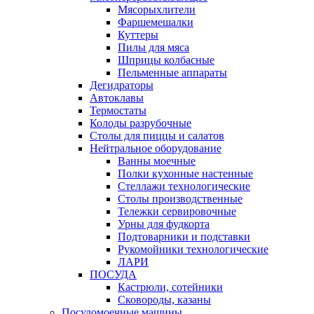
Мясорыхлители
Фаршемешалки
Куттеры
Пилы для мяса
Шприцы колбасные
Пельменные аппараты
Дегидраторы
Автоклавы
Термостаты
Колоды разрубочные
Столы для пиццы и салатов
Нейтральное оборудование
Ванны моечные
Полки кухонные настенные
Стеллажи технологические
Столы производственные
Тележки сервировочные
Урны для фудкорта
Подтоварники и подставки
Рукомойники технологические
ЛАРИ
ПОСУДА
Кастрюли, сотейники
Сковороды, казаны
Посудомоечные машины