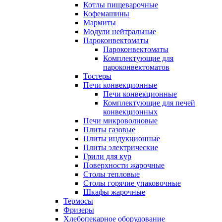
Котлы пищеварочные
Кофемашины
Мармиты
Модули нейтральные
Пароконвектоматы
Пароконвектоматы
Комплектующие для
пароконвектоматов
Тостеры
Печи конвекционные
Печи конвекционные
Комплектующие для печей
конвекционных
Печи микроволновые
Плиты газовые
Плиты индукционные
Плиты электрические
Грили для кур
Поверхности жарочные
Столы тепловые
Столы горячие упаковочные
Шкафы жарочные
Термосы
Фризеры
Хлебопекарное оборудование