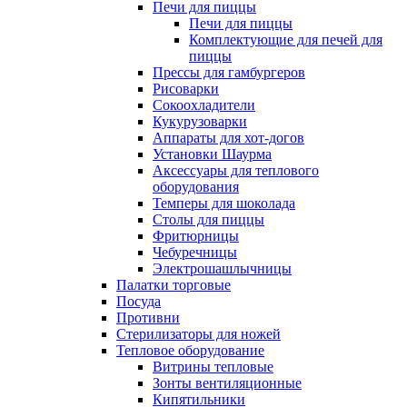
Печи для пиццы
Печи для пиццы
Комплектующие для печей для
пиццы
Прессы для гамбургеров
Рисоварки
Сокоохладители
Кукурузоварки
Аппараты для хот-догов
Установки Шаурма
Аксессуары для теплового
оборудования
Темперы для шоколада
Столы для пиццы
Фритюрницы
Чебуречницы
Электрошашлычницы
Палатки торговые
Посуда
Противни
Стерилизаторы для ножей
Тепловое оборудование
Витрины тепловые
Зонты вентиляционные
Кипятильники