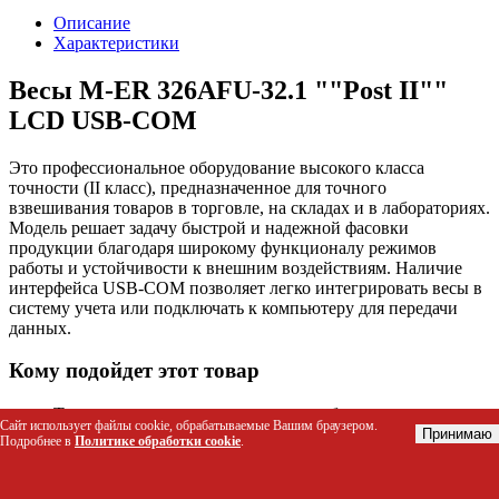
Описание
Характеристики
Весы M-ER 326AFU-32.1 ""Post II""
LCD USB-COM
Это профессиональное оборудование высокого класса
точности (II класс), предназначенное для точного
взвешивания товаров в торговле, на складах и в лабораториях.
Модель решает задачу быстрой и надежной фасовки
продукции благодаря широкому функционалу режимов
работы и устойчивости к внешним воздействиям. Наличие
интерфейса USB-COM позволяет легко интегрировать весы в
систему учета или подключать к компьютеру для передачи
данных.
Кому подойдет этот товар
Торговые точки и магазины, где требуется точная
Сайт использует файлы cookie, обрабатываемые Вашим браузером.
фасовка продуктов (до 32 кг).
Принимаю
Подробнее в
Политике обработки cookie
.
Складские комплексы для инвентаризации и контроля
веса грузов.
Лаборатории и производственные цеха, нуждающиеся в