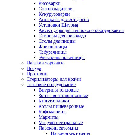
Рисоварки
Сокоохладители
Кукурузоварки
Аппараты для хот-догов
Установки Шаурма
Аксессуары для теплового оборудования
Темперы для шоколада
Столы для пиццы
Фритюрницы
Чебуречницы
Электрошашлычницы
Палатки торговые
Посуда
Противни
Стерилизаторы для ножей
Тепловое оборудование
Витрины тепловые
Зонты вентиляционные
Кипятильники
Котлы пищеварочные
Кофемашины
Мармиты
Модули нейтральные
Пароконвектоматы
Пароконвектоматы