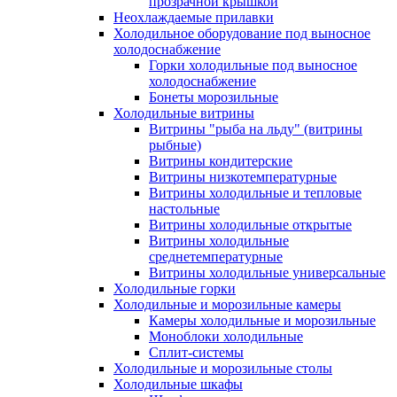
прозрачной крышкой
Неохлаждаемые прилавки
Холодильное оборудование под выносное
холодоснабжение
Горки холодильные под выносное
холодоснабжение
Бонеты морозильные
Холодильные витрины
Витрины "рыба на льду" (витрины
рыбные)
Витрины кондитерские
Витрины низкотемпературные
Витрины холодильные и тепловые
настольные
Витрины холодильные открытые
Витрины холодильные
среднетемпературные
Витрины холодильные универсальные
Холодильные горки
Холодильные и морозильные камеры
Камеры холодильные и морозильные
Моноблоки холодильные
Сплит-системы
Холодильные и морозильные столы
Холодильные шкафы