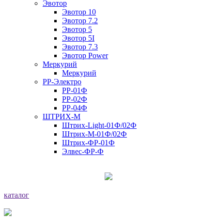
Эвотор
Эвотор 10
Эвотор 7.2
Эвотор 5
Эвотор 5I
Эвотор 7.3
Эвотор Power
Меркурий
Меркурий
РР-Электро
РР-01Ф
РР-02Ф
РР-04Ф
ШТРИХ-М
Штрих-Light-01Ф/02Ф
Штрих-М-01Ф/02Ф
Штрих-ФР-01Ф
Элвес-ФР-Ф
каталог