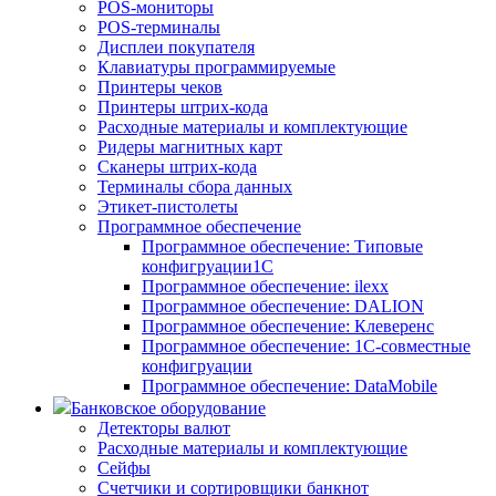
POS-мониторы
POS-терминалы
Дисплеи покупателя
Клавиатуры программируемые
Принтеры чеков
Принтеры штрих-кода
Расходные материалы и комплектующие
Ридеры магнитных карт
Сканеры штрих-кода
Терминалы сбора данных
Этикет-пистолеты
Программное обеспечение
Программное обеспечение: Типовые
конфигруации1С
Программное обеспечение: ilexx
Программное обеспечение: DALION
Программное обеспечение: Клеверенс
Программное обеспечение: 1С-совместные
конфигруации
Программное обеспечение: DataMobile
Банковское оборудование
Детекторы валют
Расходные материалы и комплектующие
Сейфы
Счетчики и сортировщики банкнот