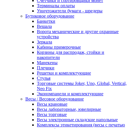
Счетчики и сортировщики монет
Терминалы оплаты
Уничтожители бумаги - шредеры
Бутиковое оборудование
Банкетки
Вешала
Ворота механические и другие охранные
устройства
Зеркала
Кабины примерочные
Корзины для распродаж, стойки и
накопители
Манекены
Плечики
Решетки и комплектующие
Стулья
Торговые системы Joker, Uno, Global, Vertical,
Neo Fix
Экономпанели и комплектующие
Весы / Весовое оборудование
Весы крановые
Весы лабораторные, ювелирные
Весы торговые
Весы электронные складские напольные
Комплексы этикетирования (весы с печатью