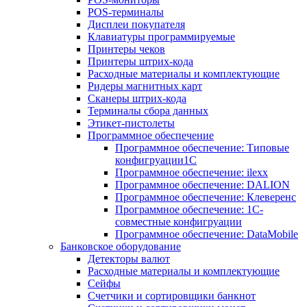
POS-терминалы
Дисплеи покупателя
Клавиатуры программируемые
Принтеры чеков
Принтеры штрих-кода
Расходные материалы и комплектующие
Ридеры магнитных карт
Сканеры штрих-кода
Терминалы сбора данных
Этикет-пистолеты
Программное обеспечение
Программное обеспечение: Типовые
конфигруации1С
Программное обеспечение: ilexx
Программное обеспечение: DALION
Программное обеспечение: Клеверенс
Программное обеспечение: 1С-
совместные конфигруации
Программное обеспечение: DataMobile
Банковское оборудование
Детекторы валют
Расходные материалы и комплектующие
Сейфы
Счетчики и сортировщики банкнот