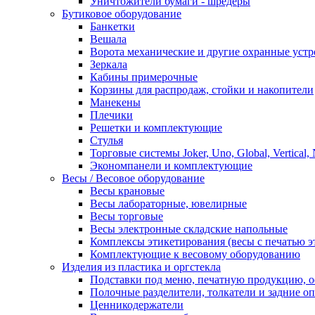
Уничтожители бумаги - шредеры
Бутиковое оборудование
Банкетки
Вешала
Ворота механические и другие охранные устр
Зеркала
Кабины примерочные
Корзины для распродаж, стойки и накопители
Манекены
Плечики
Решетки и комплектующие
Стулья
Торговые системы Joker, Uno, Global, Vertical,
Экономпанели и комплектующие
Весы / Весовое оборудование
Весы крановые
Весы лабораторные, ювелирные
Весы торговые
Весы электронные складские напольные
Комплексы этикетирования (весы с печатью э
Комплектующие к весовому оборудованию
Изделия из пластика и оргстекла
Подставки под меню, печатную продукцию, 
Полочные разделители, толкатели и задние о
Ценникодержатели