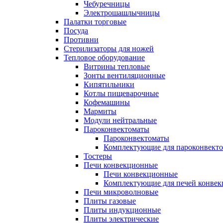
Чебуречницы
Электрошашлычницы
Палатки торговые
Посуда
Противни
Стерилизаторы для ножей
Тепловое оборудование
Витрины тепловые
Зонты вентиляционные
Кипятильники
Котлы пищеварочные
Кофемашины
Мармиты
Модули нейтральные
Пароконвектоматы
Пароконвектоматы
Комплектующие для пароконвекто
Тостеры
Печи конвекционные
Печи конвекционные
Комплектующие для печей конве
Печи микроволновые
Плиты газовые
Плиты индукционные
Плиты электрические