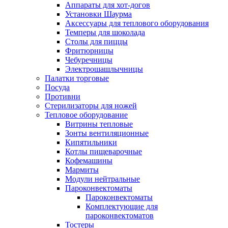
Аппараты для хот-догов
Установки Шаурма
Аксессуары для теплового оборудования
Темперы для шоколада
Столы для пиццы
Фритюрницы
Чебуречницы
Электрошашлычницы
Палатки торговые
Посуда
Противни
Стерилизаторы для ножей
Тепловое оборудование
Витрины тепловые
Зонты вентиляционные
Кипятильники
Котлы пищеварочные
Кофемашины
Мармиты
Модули нейтральные
Пароконвектоматы
Пароконвектоматы
Комплектующие для
пароконвектоматов
Тостеры