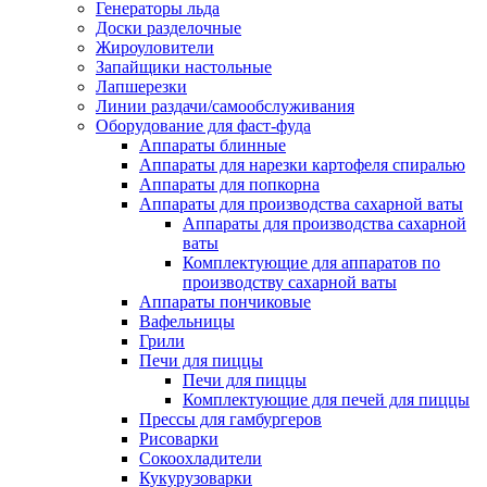
Генераторы льда
Доски разделочные
Жироуловители
Запайщики настольные
Лапшерезки
Линии раздачи/самообслуживания
Оборудование для фаст-фуда
Аппараты блинные
Аппараты для нарезки картофеля спиралью
Аппараты для попкорна
Аппараты для производства сахарной ваты
Аппараты для производства сахарной
ваты
Комплектующие для аппаратов по
производству сахарной ваты
Аппараты пончиковые
Вафельницы
Грили
Печи для пиццы
Печи для пиццы
Комплектующие для печей для пиццы
Прессы для гамбургеров
Рисоварки
Сокоохладители
Кукурузоварки