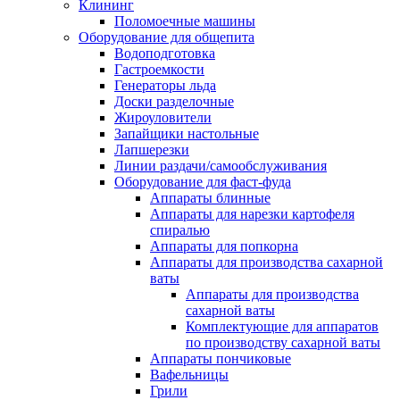
Клининг
Поломоечные машины
Оборудование для общепита
Водоподготовка
Гастроемкости
Генераторы льда
Доски разделочные
Жироуловители
Запайщики настольные
Лапшерезки
Линии раздачи/самообслуживания
Оборудование для фаст-фуда
Аппараты блинные
Аппараты для нарезки картофеля
спиралью
Аппараты для попкорна
Аппараты для производства сахарной
ваты
Аппараты для производства
сахарной ваты
Комплектующие для аппаратов
по производству сахарной ваты
Аппараты пончиковые
Вафельницы
Грили