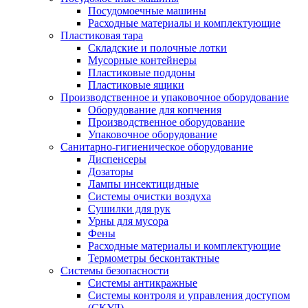
Посудомоечные машины
Расходные материалы и комплектующие
Пластиковая тара
Складские и полочные лотки
Мусорные контейнеры
Пластиковые поддоны
Пластиковые ящики
Производственное и упаковочное оборудование
Оборудование для копчения
Производственное оборудование
Упаковочное оборудование
Санитарно-гигиеническое оборудование
Диспенсеры
Дозаторы
Лампы инсектицидные
Системы очистки воздуха
Сушилки для рук
Урны для мусора
Фены
Расходные материалы и комплектующие
Термометры бесконтактные
Системы безопасности
Системы антикражные
Системы контроля и управления доступом
(СКУД)