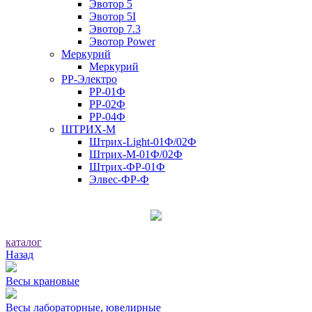
Эвотор 5
Эвотор 5I
Эвотор 7.3
Эвотор Power
Меркурий
Меркурий
РР-Электро
РР-01Ф
РР-02Ф
РР-04Ф
ШТРИХ-М
Штрих-Light-01Ф/02Ф
Штрих-М-01Ф/02Ф
Штрих-ФР-01Ф
Элвес-ФР-Ф
каталог
Назад
Весы крановые
Весы лабораторные, ювелирные