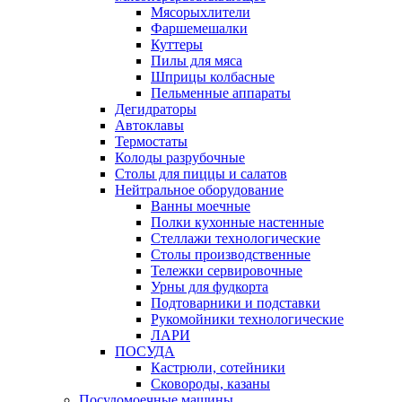
Мясорыхлители
Фаршемешалки
Куттеры
Пилы для мяса
Шприцы колбасные
Пельменные аппараты
Дегидраторы
Автоклавы
Термостаты
Колоды разрубочные
Столы для пиццы и салатов
Нейтральное оборудование
Ванны моечные
Полки кухонные настенные
Стеллажи технологические
Столы производственные
Тележки сервировочные
Урны для фудкорта
Подтоварники и подставки
Рукомойники технологические
ЛАРИ
ПОСУДА
Кастрюли, сотейники
Сковороды, казаны
Посудомоечные машины