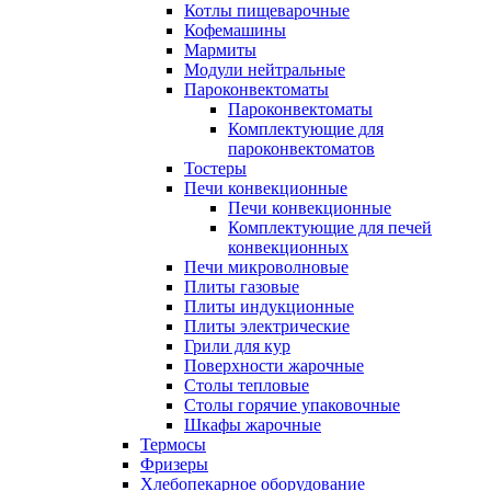
Котлы пищеварочные
Кофемашины
Мармиты
Модули нейтральные
Пароконвектоматы
Пароконвектоматы
Комплектующие для
пароконвектоматов
Тостеры
Печи конвекционные
Печи конвекционные
Комплектующие для печей
конвекционных
Печи микроволновые
Плиты газовые
Плиты индукционные
Плиты электрические
Грили для кур
Поверхности жарочные
Столы тепловые
Столы горячие упаковочные
Шкафы жарочные
Термосы
Фризеры
Хлебопекарное оборудование