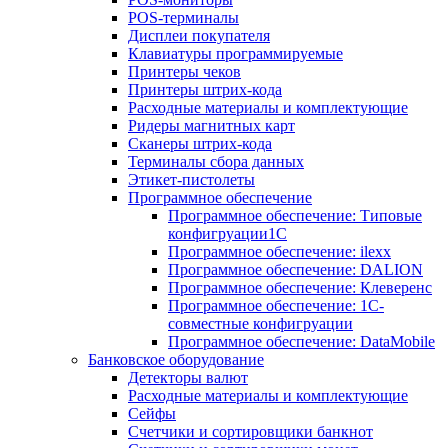
POS-терминалы
Дисплеи покупателя
Клавиатуры программируемые
Принтеры чеков
Принтеры штрих-кода
Расходные материалы и комплектующие
Ридеры магнитных карт
Сканеры штрих-кода
Терминалы сбора данных
Этикет-пистолеты
Программное обеспечение
Программное обеспечение: Типовые
конфигруации1С
Программное обеспечение: ilexx
Программное обеспечение: DALION
Программное обеспечение: Клеверенс
Программное обеспечение: 1С-
совместные конфигруации
Программное обеспечение: DataMobile
Банковское оборудование
Детекторы валют
Расходные материалы и комплектующие
Сейфы
Счетчики и сортировщики банкнот