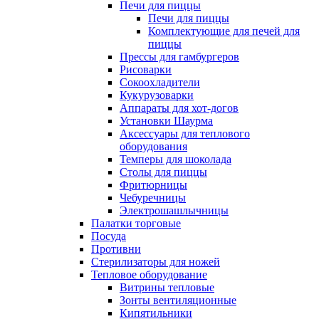
Печи для пиццы
Печи для пиццы
Комплектующие для печей для
пиццы
Прессы для гамбургеров
Рисоварки
Сокоохладители
Кукурузоварки
Аппараты для хот-догов
Установки Шаурма
Аксессуары для теплового
оборудования
Темперы для шоколада
Столы для пиццы
Фритюрницы
Чебуречницы
Электрошашлычницы
Палатки торговые
Посуда
Противни
Стерилизаторы для ножей
Тепловое оборудование
Витрины тепловые
Зонты вентиляционные
Кипятильники