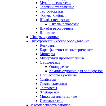
Мукопросеиватели
Тележки стеллажные
Тестораскатки
Формы хлебные
Шкафы пекарские
Шкафы пекарские
Шкафы расстоечные
Шпильки
Шкафы кухонные
Электромеханическое оборудование
Блендеры
Картофелечистки электрические
Миксеры
Мясорубки промышленные
Овощерезки
Овощерезки
Комплектующие для овощерезок
Процессоры кухонные
Слайсеры
Соковыжималки
Тестомесы
Хлеборезки
Миксеры планетарные
Измельчители
Мясоперерабатывающее