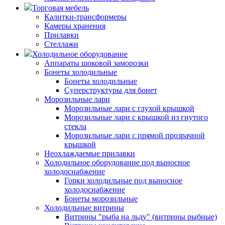
Торговая мебель
Калитки-трансформеры
Камеры хранения
Прилавки
Стеллажи
Холодильное оборудование
Аппараты шоковой заморозки
Бонеты холодильные
Бонеты холодильные
Суперструктуры для бонет
Морозильные лари
Морозильные лари с глухой крышкой
Морозильные лари с крышкой из гнутого
стекла
Морозильные лари с прямой прозрачной
крышкой
Неохлаждаемые прилавки
Холодильное оборудование под выносное
холодоснабжение
Горки холодильные под выносное
холодоснабжение
Бонеты морозильные
Холодильные витрины
Витрины "рыба на льду" (витрины рыбные)