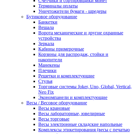
Счетчики и сортировщики монет
Терминалы оплаты
Уничтожители бумаги - шредеры
Бутиковое оборудование
Банкетки
Вешала
Ворота механические и другие охранные
устройства
Зеркала
Кабины примерочные
Корзины для распродаж, стойки и
накопители
Манекены
Плечики
Решетки и комплектующие
Стулья
Торговые системы Joker, Uno, Global, Vertical,
Neo Fix
Экономпанели и комплектующие
Весы / Весовое оборудование
Весы крановые
Весы лабораторные, ювелирные
Весы торговые
Весы электронные складские напольные
Комплексы этикетирования (весы с печатью