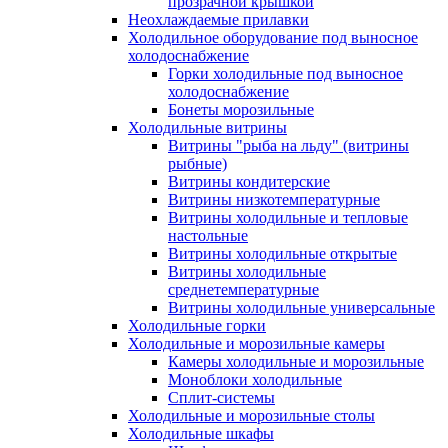
прозрачной крышкой
Неохлаждаемые прилавки
Холодильное оборудование под выносное
холодоснабжение
Горки холодильные под выносное
холодоснабжение
Бонеты морозильные
Холодильные витрины
Витрины "рыба на льду" (витрины
рыбные)
Витрины кондитерские
Витрины низкотемпературные
Витрины холодильные и тепловые
настольные
Витрины холодильные открытые
Витрины холодильные
среднетемпературные
Витрины холодильные универсальные
Холодильные горки
Холодильные и морозильные камеры
Камеры холодильные и морозильные
Моноблоки холодильные
Сплит-системы
Холодильные и морозильные столы
Холодильные шкафы