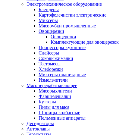
Электромеханическое оборудование
Блендеры
Картофелечистки электрические
Миксеры
Мясорубки промышленные
Овощерезки
Овощерезки
Комплектующие для овощерезок
Процессоры кухонные
Слайсеры
Соковыжималки
Тестомесы
Хлеборезки
Миксеры планетарные
Измельчители
Мясоперерабатывающее
Мясорыхлители
Фаршемешалки
Куттеры
Пилы для мяса
Шприцы колбасные
Пельменные аппараты
Дегидраторы
Автоклавы
Термостаты