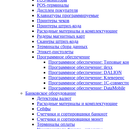
POS-терминалы
Дисплеи покупателя
Клавиатуры программируемые
Принтеры чеков
Принтеры штрих-кода
Расходные материалы и комплектующие
Ридеры магнитных карт
Сканеры штрих-кода
Терминалы сбора данных
Этикет-пистолеты
Программное обеспечение
Программное обеспечение: Типовые к
Программное обеспечение: ilexx
Программное обеспечение: DALION
Программное обеспечение: Клеверенс
Программное обеспечение: 1С-совмест
Программное обеспечение: DataMobile
Банковское оборудование
Детекторы валют
Расходные материалы и комплектующие
Сейфы
Счетчики и сортировщики банкнот
Счетчики и сортировщики монет
Терминалы оплаты