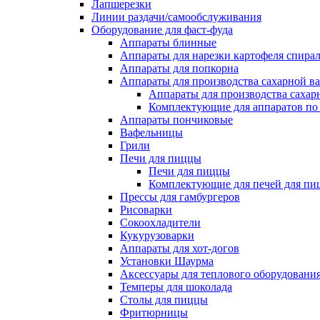
Лапшерезки
Линии раздачи/самообслуживания
Оборудование для фаст-фуда
Аппараты блинные
Аппараты для нарезки картофеля спира
Аппараты для попкорна
Аппараты для производства сахарной в
Аппараты для производства сахар
Комплектующие для аппаратов по 
Аппараты пончиковые
Вафельницы
Грили
Печи для пиццы
Печи для пиццы
Комплектующие для печей для пи
Прессы для гамбургеров
Рисоварки
Сокоохладители
Кукурузоварки
Аппараты для хот-догов
Установки Шаурма
Аксессуары для теплового оборудовани
Темперы для шоколада
Столы для пиццы
Фритюрницы