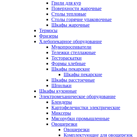
Грили для кур
Поверхности жарочные
Столы тепловые
Столы горячие упаковочные
Шкафы жарочные
Термосы
Фризеры
Хлебопекарное оборудование
Мукопросеиватели
Тележки стеллажные
Тестораскатки
Формы хлебные
Шкафы пекарские
Шкафы пекарские
Шкафы расстоечные
Шпильки
Шкафы кухонные
Электромеханическое оборудование
Блендеры
Картофелечистки электрические
Миксеры
Мясорубки промышленные
Овощерезки
Овощерезки
Комплектующие для овощерезок