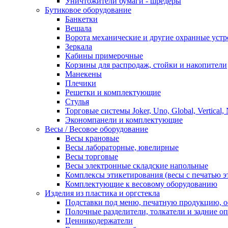
Уничтожители бумаги - шредеры
Бутиковое оборудование
Банкетки
Вешала
Ворота механические и другие охранные устр
Зеркала
Кабины примерочные
Корзины для распродаж, стойки и накопители
Манекены
Плечики
Решетки и комплектующие
Стулья
Торговые системы Joker, Uno, Global, Vertical,
Экономпанели и комплектующие
Весы / Весовое оборудование
Весы крановые
Весы лабораторные, ювелирные
Весы торговые
Весы электронные складские напольные
Комплексы этикетирования (весы с печатью э
Комплектующие к весовому оборудованию
Изделия из пластика и оргстекла
Подставки под меню, печатную продукцию, 
Полочные разделители, толкатели и задние о
Ценникодержатели