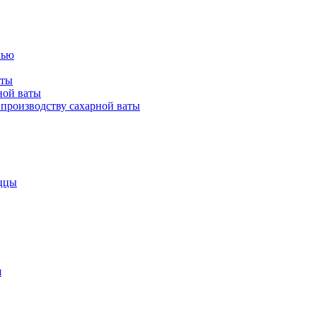
лью
аты
ной ваты
производству сахарной ваты
ццы
я