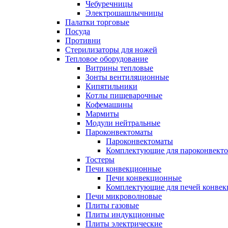
Чебуречницы
Электрошашлычницы
Палатки торговые
Посуда
Противни
Стерилизаторы для ножей
Тепловое оборудование
Витрины тепловые
Зонты вентиляционные
Кипятильники
Котлы пищеварочные
Кофемашины
Мармиты
Модули нейтральные
Пароконвектоматы
Пароконвектоматы
Комплектующие для пароконвекто
Тостеры
Печи конвекционные
Печи конвекционные
Комплектующие для печей конве
Печи микроволновые
Плиты газовые
Плиты индукционные
Плиты электрические