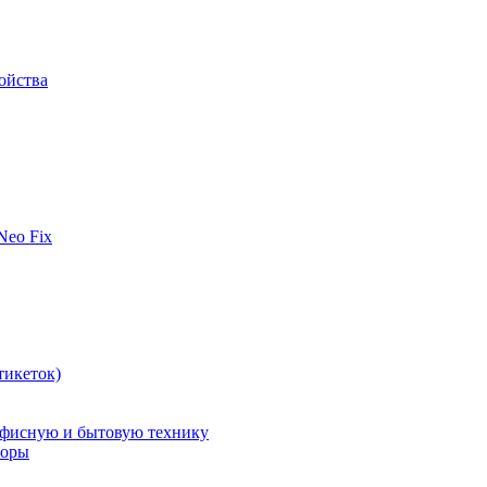
ойства
 Neo Fix
тикеток)
офисную и бытовую технику
поры