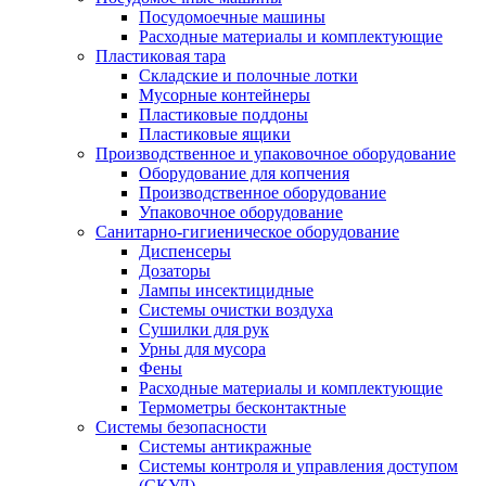
Посудомоечные машины
Расходные материалы и комплектующие
Пластиковая тара
Складские и полочные лотки
Мусорные контейнеры
Пластиковые поддоны
Пластиковые ящики
Производственное и упаковочное оборудование
Оборудование для копчения
Производственное оборудование
Упаковочное оборудование
Санитарно-гигиеническое оборудование
Диспенсеры
Дозаторы
Лампы инсектицидные
Системы очистки воздуха
Сушилки для рук
Урны для мусора
Фены
Расходные материалы и комплектующие
Термометры бесконтактные
Системы безопасности
Системы антикражные
Системы контроля и управления доступом
(СКУД)