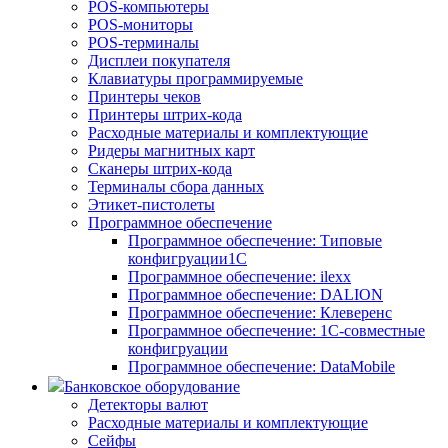
POS-компьютеры
POS-мониторы
POS-терминалы
Дисплеи покупателя
Клавиатуры программируемые
Принтеры чеков
Принтеры штрих-кода
Расходные материалы и комплектующие
Ридеры магнитных карт
Сканеры штрих-кода
Терминалы сбора данных
Этикет-пистолеты
Программное обеспечение
Программное обеспечение: Типовые
конфигруации1С
Программное обеспечение: ilexx
Программное обеспечение: DALION
Программное обеспечение: Клеверенс
Программное обеспечение: 1С-совместные
конфигруации
Программное обеспечение: DataMobile
Банковское оборудование
Детекторы валют
Расходные материалы и комплектующие
Сейфы