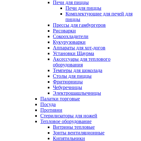
Печи для пиццы
Печи для пиццы
Комплектующие для печей для
пиццы
Прессы для гамбургеров
Рисоварки
Сокоохладители
Кукурузоварки
Аппараты для хот-догов
Установки Шаурма
Аксессуары для теплового
оборудования
Темперы для шоколада
Столы для пиццы
Фритюрницы
Чебуречницы
Электрошашлычницы
Палатки торговые
Посуда
Противни
Стерилизаторы для ножей
Тепловое оборудование
Витрины тепловые
Зонты вентиляционные
Кипятильники