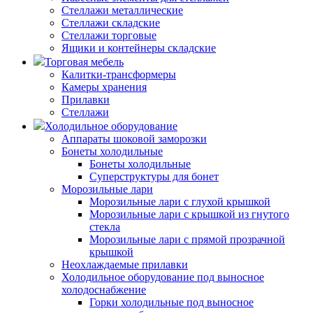
Стеллажи металлические
Стеллажи складские
Стеллажи торговые
Ящики и контейнеры складские
Торговая мебель
Калитки-трансформеры
Камеры хранения
Прилавки
Стеллажи
Холодильное оборудование
Аппараты шоковой заморозки
Бонеты холодильные
Бонеты холодильные
Суперструктуры для бонет
Морозильные лари
Морозильные лари с глухой крышкой
Морозильные лари с крышкой из гнутого
стекла
Морозильные лари с прямой прозрачной
крышкой
Неохлаждаемые прилавки
Холодильное оборудование под выносное
холодоснабжение
Горки холодильные под выносное