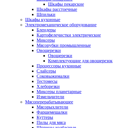
Шкафы пекарские
Шкафы расстоечные
Шпильки
Шкафы кухонные
Электромеханическое оборудование
Блендеры
Картофелечистки электрические
Миксеры
Мясорубки промышленные
Овощерезки
Овощерезки
Комплектующие для овощерезок
Процессоры кухонные
Слайсеры
Соковыжималки
Тестомесы
Хлеборезки
Миксеры планетарные
Измельчители
Мясоперерабатывающее
Мясорыхлители
Фаршемешалки
Куттеры
Пилы для мяса
Шприцы колбасные