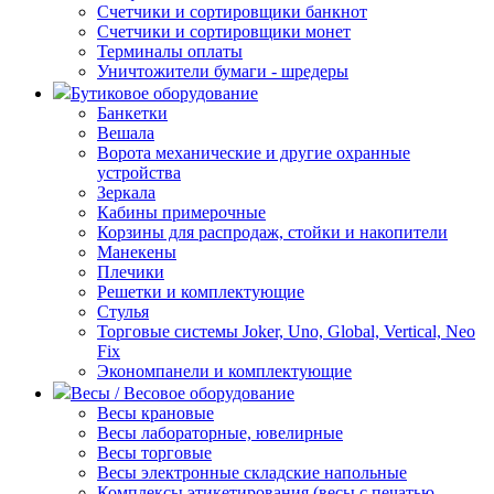
Счетчики и сортировщики банкнот
Счетчики и сортировщики монет
Терминалы оплаты
Уничтожители бумаги - шредеры
Бутиковое оборудование
Банкетки
Вешала
Ворота механические и другие охранные
устройства
Зеркала
Кабины примерочные
Корзины для распродаж, стойки и накопители
Манекены
Плечики
Решетки и комплектующие
Стулья
Торговые системы Joker, Uno, Global, Vertical, Neo
Fix
Экономпанели и комплектующие
Весы / Весовое оборудование
Весы крановые
Весы лабораторные, ювелирные
Весы торговые
Весы электронные складские напольные
Комплексы этикетирования (весы с печатью