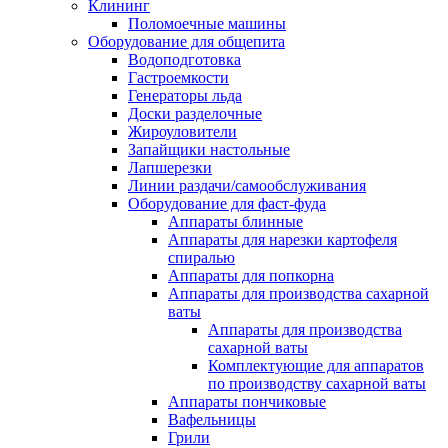
Клининг
Поломоечные машины
Оборудование для общепита
Водоподготовка
Гастроемкости
Генераторы льда
Доски разделочные
Жироуловители
Запайщики настольные
Лапшерезки
Линии раздачи/самообслуживания
Оборудование для фаст-фуда
Аппараты блинные
Аппараты для нарезки картофеля
спиралью
Аппараты для попкорна
Аппараты для производства сахарной
ваты
Аппараты для производства
сахарной ваты
Комплектующие для аппаратов
по производству сахарной ваты
Аппараты пончиковые
Вафельницы
Грили