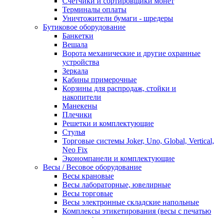
Счетчики и сортировщики монет
Терминалы оплаты
Уничтожители бумаги - шредеры
Бутиковое оборудование
Банкетки
Вешала
Ворота механические и другие охранные
устройства
Зеркала
Кабины примерочные
Корзины для распродаж, стойки и
накопители
Манекены
Плечики
Решетки и комплектующие
Стулья
Торговые системы Joker, Uno, Global, Vertical,
Neo Fix
Экономпанели и комплектующие
Весы / Весовое оборудование
Весы крановые
Весы лабораторные, ювелирные
Весы торговые
Весы электронные складские напольные
Комплексы этикетирования (весы с печатью