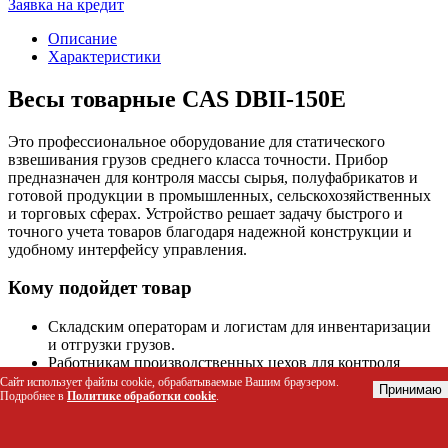
Заявка на кредит
Описание
Характеристики
Весы товарные CAS DBII-150E
Это профессиональное оборудование для статического
взвешивания грузов среднего класса точности. Прибор
предназначен для контроля массы сырья, полуфабрикатов и
готовой продукции в промышленных, сельскохозяйственных
и торговых сферах. Устройство решает задачу быстрого и
точного учета товаров благодаря надежной конструкции и
удобному интерфейсу управления.
Кому подойдет товар
Складским операторам и логистам для инвентаризации
и отгрузки грузов.
Работникам производственных цехов для контроля
массы сырья и полуфабрикатов.
Сайт использует файлы cookie, обрабатываемые Вашим браузером.
Принимаю
Подробнее в
Политике обработки cookie
.
Сотрудникам сельскохозяйственных предприятий для
взвешивания урожая и кормов.
Торговым точкам и магазинам, работающим с