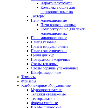
Пароконвектоматы
Комплектующие для
пароконвектоматов
Тостеры
Печи конвекционные
Печи конвекционные
Комплектующие для печей
конвекционных
Печи микроволновые
Плиты газовые
Плиты индукционные
Плиты электрические
Грили для кур
Поверхности жарочные
Столы тепловые
Столы горячие упаковочные
Шкафы жарочные
Термосы
Фризеры
Хлебопекарное оборудование
Мукопросеиватели
Тележки стеллажные
Тестораскатки
Формы хлебные
Шкафы пекарские