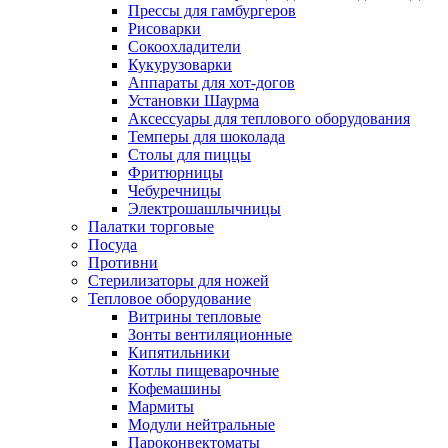
Прессы для гамбургеров
Рисоварки
Сокоохладители
Кукурузоварки
Аппараты для хот-догов
Установки Шаурма
Аксессуары для теплового оборудования
Темперы для шоколада
Столы для пиццы
Фритюрницы
Чебуречницы
Электрошашлычницы
Палатки торговые
Посуда
Противни
Стерилизаторы для ножей
Тепловое оборудование
Витрины тепловые
Зонты вентиляционные
Кипятильники
Котлы пищеварочные
Кофемашины
Мармиты
Модули нейтральные
Пароконвектоматы