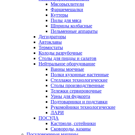
Мясорыхлители
Фаршемешалки
Куттеры
Пилы для мяса
Шприцы колбасные
Пельменные аппараты
Дегидраторы
Автоклавы
Термостаты
Колоды разрубочные
Столы для пиццы и салатов
Нейтральное оборудование
Ванны моечные
Полки кухонные настенные
Стеллажи технологические
Столы производственные
Тележки сервировочные
Урны для фудкорта
Подтоварники и подставки
Рукомойники технологические
ЛАРИ
ПОСУДА
Кастрюли, сотейники
Сковороды, казаны
Посудомоечные машины