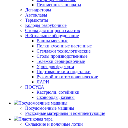
Пельменные аппараты
Дегидраторы
Автоклавы
Термостаты
Колоды разрубочные
Столы для пиццы и салатов
Нейтральное оборудование
Ванны моечные
Полки кухонные настенные
Стеллажи технологические
Столы производственные
Тележки сервировочные
Урны для фудкорта
Подтоварники и подставки
Рукомойники технологические
ЛАРИ
ПОСУДА
Кастрюли, сотейники
Сковороды, казаны
Посудомоечные машины
Посудомоечные машины
Расходные материалы и комплектующие
Пластиковая тара
Складские и полочные лотки