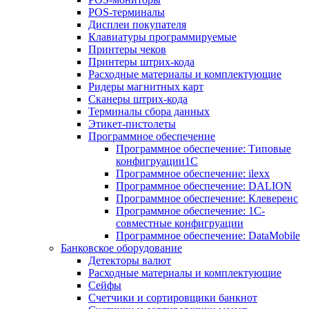
POS-терминалы
Дисплеи покупателя
Клавиатуры программируемые
Принтеры чеков
Принтеры штрих-кода
Расходные материалы и комплектующие
Ридеры магнитных карт
Сканеры штрих-кода
Терминалы сбора данных
Этикет-пистолеты
Программное обеспечение
Программное обеспечение: Типовые
конфигруации1С
Программное обеспечение: ilexx
Программное обеспечение: DALION
Программное обеспечение: Клеверенс
Программное обеспечение: 1С-
совместные конфигруации
Программное обеспечение: DataMobile
Банковское оборудование
Детекторы валют
Расходные материалы и комплектующие
Сейфы
Счетчики и сортировщики банкнот