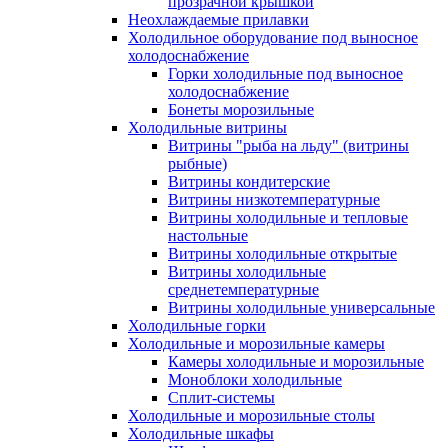
прозрачной крышкой
Неохлаждаемые прилавки
Холодильное оборудование под выносное
холодоснабжение
Горки холодильные под выносное
холодоснабжение
Бонеты морозильные
Холодильные витрины
Витрины "рыба на льду" (витрины
рыбные)
Витрины кондитерские
Витрины низкотемпературные
Витрины холодильные и тепловые
настольные
Витрины холодильные открытые
Витрины холодильные
среднетемпературные
Витрины холодильные универсальные
Холодильные горки
Холодильные и морозильные камеры
Камеры холодильные и морозильные
Моноблоки холодильные
Сплит-системы
Холодильные и морозильные столы
Холодильные шкафы