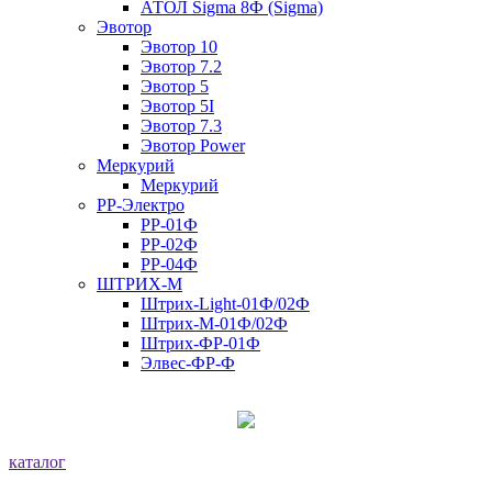
АТОЛ Sigma 8Ф (Sigma)
Эвотор
Эвотор 10
Эвотор 7.2
Эвотор 5
Эвотор 5I
Эвотор 7.3
Эвотор Power
Меркурий
Меркурий
РР-Электро
РР-01Ф
РР-02Ф
РР-04Ф
ШТРИХ-М
Штрих-Light-01Ф/02Ф
Штрих-М-01Ф/02Ф
Штрих-ФР-01Ф
Элвес-ФР-Ф
каталог