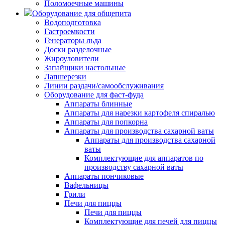
Поломоечные машины
Оборудование для общепита
Водоподготовка
Гастроемкости
Генераторы льда
Доски разделочные
Жироуловители
Запайщики настольные
Лапшерезки
Линии раздачи/самообслуживания
Оборудование для фаст-фуда
Аппараты блинные
Аппараты для нарезки картофеля спиралью
Аппараты для попкорна
Аппараты для производства сахарной ваты
Аппараты для производства сахарной
ваты
Комплектующие для аппаратов по
производству сахарной ваты
Аппараты пончиковые
Вафельницы
Грили
Печи для пиццы
Печи для пиццы
Комплектующие для печей для пиццы