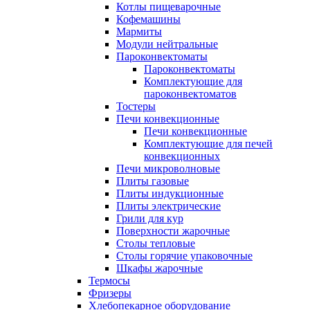
Котлы пищеварочные
Кофемашины
Мармиты
Модули нейтральные
Пароконвектоматы
Пароконвектоматы
Комплектующие для
пароконвектоматов
Тостеры
Печи конвекционные
Печи конвекционные
Комплектующие для печей
конвекционных
Печи микроволновые
Плиты газовые
Плиты индукционные
Плиты электрические
Грили для кур
Поверхности жарочные
Столы тепловые
Столы горячие упаковочные
Шкафы жарочные
Термосы
Фризеры
Хлебопекарное оборудование