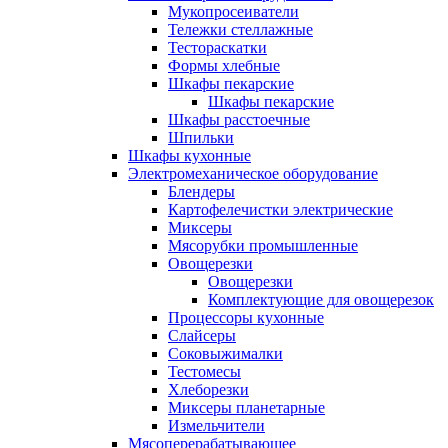
Мукопросеиватели
Тележки стеллажные
Тестораскатки
Формы хлебные
Шкафы пекарские
Шкафы пекарские
Шкафы расстоечные
Шпильки
Шкафы кухонные
Электромеханическое оборудование
Блендеры
Картофелечистки электрические
Миксеры
Мясорубки промышленные
Овощерезки
Овощерезки
Комплектующие для овощерезок
Процессоры кухонные
Слайсеры
Соковыжималки
Тестомесы
Хлеборезки
Миксеры планетарные
Измельчители
Мясоперерабатывающее