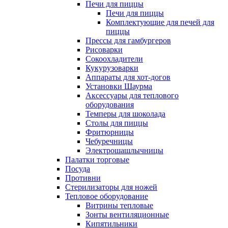
Печи для пиццы
Печи для пиццы
Комплектующие для печей для
пиццы
Прессы для гамбургеров
Рисоварки
Сокоохладители
Кукурузоварки
Аппараты для хот-догов
Установки Шаурма
Аксессуары для теплового
оборудования
Темперы для шоколада
Столы для пиццы
Фритюрницы
Чебуречницы
Электрошашлычницы
Палатки торговые
Посуда
Противни
Стерилизаторы для ножей
Тепловое оборудование
Витрины тепловые
Зонты вентиляционные
Кипятильники