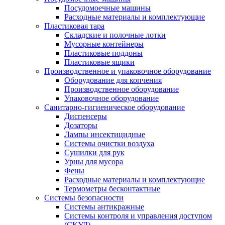
Посудомоечные машины
Расходные материалы и комплектующие
Пластиковая тара
Складские и полочные лотки
Мусорные контейнеры
Пластиковые поддоны
Пластиковые ящики
Производственное и упаковочное оборудование
Оборудование для копчения
Производственное оборудование
Упаковочное оборудование
Санитарно-гигиеническое оборудование
Диспенсеры
Дозаторы
Лампы инсектицидные
Системы очистки воздуха
Сушилки для рук
Урны для мусора
Фены
Расходные материалы и комплектующие
Термометры бесконтактные
Системы безопасности
Системы антикражные
Системы контроля и управления доступом
(СКУД)