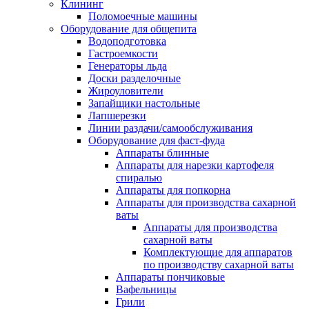
Клининг
Поломоечные машины
Оборудование для общепита
Водоподготовка
Гастроемкости
Генераторы льда
Доски разделочные
Жироуловители
Запайщики настольные
Лапшерезки
Линии раздачи/самообслуживания
Оборудование для фаст-фуда
Аппараты блинные
Аппараты для нарезки картофеля
спиралью
Аппараты для попкорна
Аппараты для производства сахарной
ваты
Аппараты для производства
сахарной ваты
Комплектующие для аппаратов
по производству сахарной ваты
Аппараты пончиковые
Вафельницы
Грили