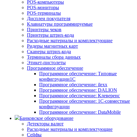
POS-компьютеры
POS-мониторы
POS-терминалы
Дисплеи покупателя
Клавиатуры программируемые
Принтеры чеков
Принтеры штрих-кода
Расходные материалы и комплектующие
Ридеры магнитных карт
Сканеры штрих-кода
Терминалы сбора данных
Этикет-пистолеты
Программное обеспечение
Программное обеспечение: Типовые
конфигруации1С
Программное обеспечение: ilexx
Программное обеспечение: DALION
Программное обеспечение: Клеверенс
Программное обеспечение: 1С-совместные
конфигруации
Программное обеспечение: DataMobile
Банковское оборудование
Детекторы валют
Расходные материалы и комплектующие
Сейфы