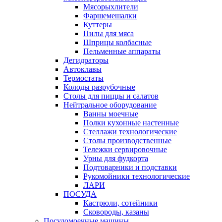
Мясорыхлители
Фаршемешалки
Куттеры
Пилы для мяса
Шприцы колбасные
Пельменные аппараты
Дегидраторы
Автоклавы
Термостаты
Колоды разрубочные
Столы для пиццы и салатов
Нейтральное оборудование
Ванны моечные
Полки кухонные настенные
Стеллажи технологические
Столы производственные
Тележки сервировочные
Урны для фудкорта
Подтоварники и подставки
Рукомойники технологические
ЛАРИ
ПОСУДА
Кастрюли, сотейники
Сковороды, казаны
Посудомоечные машины