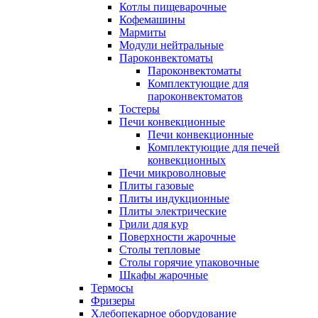
Котлы пищеварочные
Кофемашины
Мармиты
Модули нейтральные
Пароконвектоматы
Пароконвектоматы
Комплектующие для
пароконвектоматов
Тостеры
Печи конвекционные
Печи конвекционные
Комплектующие для печей
конвекционных
Печи микроволновые
Плиты газовые
Плиты индукционные
Плиты электрические
Грили для кур
Поверхности жарочные
Столы тепловые
Столы горячие упаковочные
Шкафы жарочные
Термосы
Фризеры
Хлебопекарное оборудование