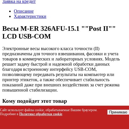
Заявка на кредит
Описание
Характеристики
Весы M-ER 326AFU-15.1 ""Post II""
LСD USB-COM
Электронные весы высокого класса точности (II)
предназначены для точного взвешивания, фасовки и учета
товаров в коммерческих и лабораторных условиях. Модель
решает задачу быстрой и надежной обработки данных
благодаря встроенному интерфейсу USB-COM,
позволяющему передавать результаты на компьютер или
принтер этикеток, а также обеспечивает стабильность
показаний даже при внешних воздействиях за счет режима
повышенной стабилизации.
Кому подойдет этот товар
Сайт использует файлы cookie, обрабатываемые Вашим браузером.
Торговые точки и магазины продуктов питания для
Принимаю
Подробнее в
Политике обработки cookie
.
фасовки сыпучих товаров и полуфабрикатов.
Лаборатории и производственные цеха, требующие
высокой точности измерений в рамках