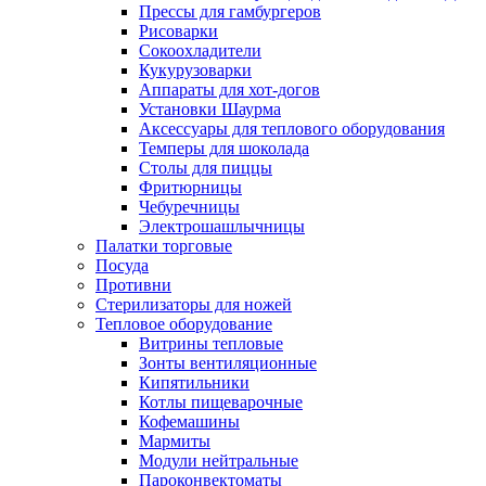
Прессы для гамбургеров
Рисоварки
Сокоохладители
Кукурузоварки
Аппараты для хот-догов
Установки Шаурма
Аксессуары для теплового оборудования
Темперы для шоколада
Столы для пиццы
Фритюрницы
Чебуречницы
Электрошашлычницы
Палатки торговые
Посуда
Противни
Стерилизаторы для ножей
Тепловое оборудование
Витрины тепловые
Зонты вентиляционные
Кипятильники
Котлы пищеварочные
Кофемашины
Мармиты
Модули нейтральные
Пароконвектоматы