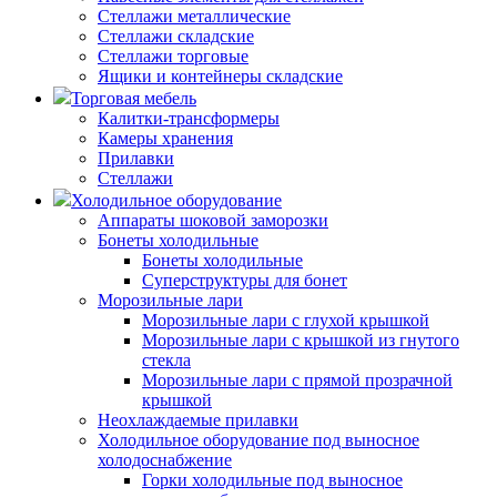
Стеллажи металлические
Стеллажи складские
Стеллажи торговые
Ящики и контейнеры складские
Торговая мебель
Калитки-трансформеры
Камеры хранения
Прилавки
Стеллажи
Холодильное оборудование
Аппараты шоковой заморозки
Бонеты холодильные
Бонеты холодильные
Суперструктуры для бонет
Морозильные лари
Морозильные лари с глухой крышкой
Морозильные лари с крышкой из гнутого
стекла
Морозильные лари с прямой прозрачной
крышкой
Неохлаждаемые прилавки
Холодильное оборудование под выносное
холодоснабжение
Горки холодильные под выносное