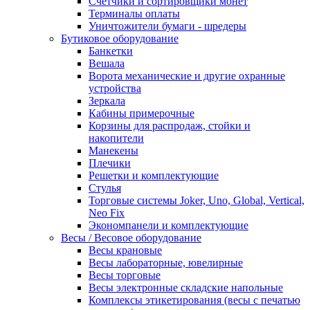
Счетчики и сортировщики монет
Терминалы оплаты
Уничтожители бумаги - шредеры
Бутиковое оборудование
Банкетки
Вешала
Ворота механические и другие охранные
устройства
Зеркала
Кабины примерочные
Корзины для распродаж, стойки и
накопители
Манекены
Плечики
Решетки и комплектующие
Стулья
Торговые системы Joker, Uno, Global, Vertical,
Neo Fix
Экономпанели и комплектующие
Весы / Весовое оборудование
Весы крановые
Весы лабораторные, ювелирные
Весы торговые
Весы электронные складские напольные
Комплексы этикетирования (весы с печатью