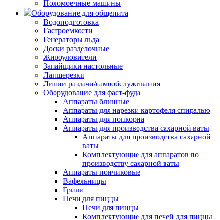
Поломоечные машины
Оборудование для общепита
Водоподготовка
Гастроемкости
Генераторы льда
Доски разделочные
Жироуловители
Запайщики настольные
Лапшерезки
Линии раздачи/самообслуживания
Оборудование для фаст-фуда
Аппараты блинные
Аппараты для нарезки картофеля спиралью
Аппараты для попкорна
Аппараты для производства сахарной ваты
Аппараты для производства сахарной
ваты
Комплектующие для аппаратов по
производству сахарной ваты
Аппараты пончиковые
Вафельницы
Грили
Печи для пиццы
Печи для пиццы
Комплектующие для печей для пиццы