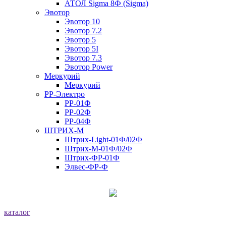
АТОЛ Sigma 8Ф (Sigma)
Эвотор
Эвотор 10
Эвотор 7.2
Эвотор 5
Эвотор 5I
Эвотор 7.3
Эвотор Power
Меркурий
Меркурий
РР-Электро
РР-01Ф
РР-02Ф
РР-04Ф
ШТРИХ-М
Штрих-Light-01Ф/02Ф
Штрих-М-01Ф/02Ф
Штрих-ФР-01Ф
Элвес-ФР-Ф
каталог