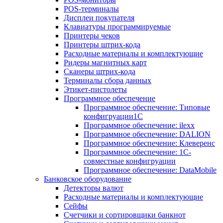
POS-терминалы
Дисплеи покупателя
Клавиатуры программируемые
Принтеры чеков
Принтеры штрих-кода
Расходные материалы и комплектующие
Ридеры магнитных карт
Сканеры штрих-кода
Терминалы сбора данных
Этикет-пистолеты
Программное обеспечение
Программное обеспечение: Типовые
конфигруации1С
Программное обеспечение: ilexx
Программное обеспечение: DALION
Программное обеспечение: Клеверенс
Программное обеспечение: 1С-
совместные конфигруации
Программное обеспечение: DataMobile
Банковское оборудование
Детекторы валют
Расходные материалы и комплектующие
Сейфы
Счетчики и сортировщики банкнот