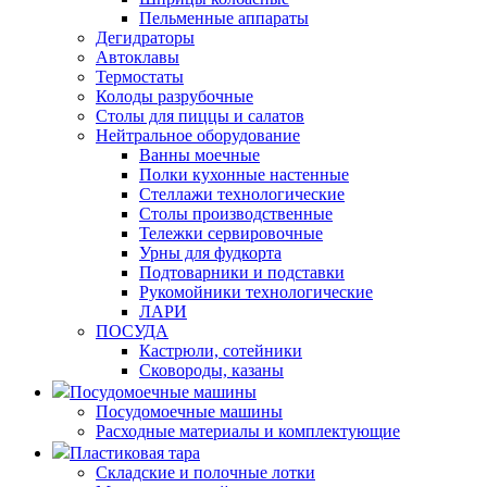
Пельменные аппараты
Дегидраторы
Автоклавы
Термостаты
Колоды разрубочные
Столы для пиццы и салатов
Нейтральное оборудование
Ванны моечные
Полки кухонные настенные
Стеллажи технологические
Столы производственные
Тележки сервировочные
Урны для фудкорта
Подтоварники и подставки
Рукомойники технологические
ЛАРИ
ПОСУДА
Кастрюли, сотейники
Сковороды, казаны
Посудомоечные машины
Посудомоечные машины
Расходные материалы и комплектующие
Пластиковая тара
Складские и полочные лотки