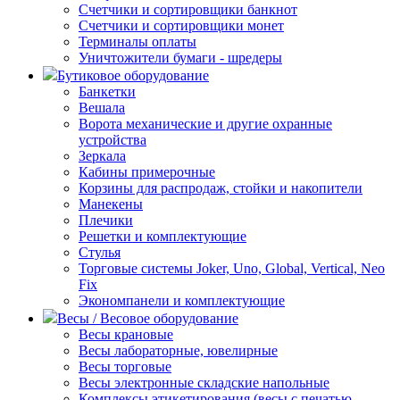
Счетчики и сортировщики банкнот
Счетчики и сортировщики монет
Терминалы оплаты
Уничтожители бумаги - шредеры
Бутиковое оборудование
Банкетки
Вешала
Ворота механические и другие охранные
устройства
Зеркала
Кабины примерочные
Корзины для распродаж, стойки и накопители
Манекены
Плечики
Решетки и комплектующие
Стулья
Торговые системы Joker, Uno, Global, Vertical, Neo
Fix
Экономпанели и комплектующие
Весы / Весовое оборудование
Весы крановые
Весы лабораторные, ювелирные
Весы торговые
Весы электронные складские напольные
Комплексы этикетирования (весы с печатью