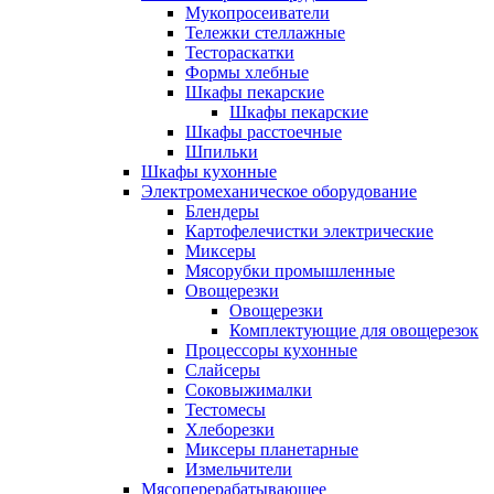
Мукопросеиватели
Тележки стеллажные
Тестораскатки
Формы хлебные
Шкафы пекарские
Шкафы пекарские
Шкафы расстоечные
Шпильки
Шкафы кухонные
Электромеханическое оборудование
Блендеры
Картофелечистки электрические
Миксеры
Мясорубки промышленные
Овощерезки
Овощерезки
Комплектующие для овощерезок
Процессоры кухонные
Слайсеры
Соковыжималки
Тестомесы
Хлеборезки
Миксеры планетарные
Измельчители
Мясоперерабатывающее