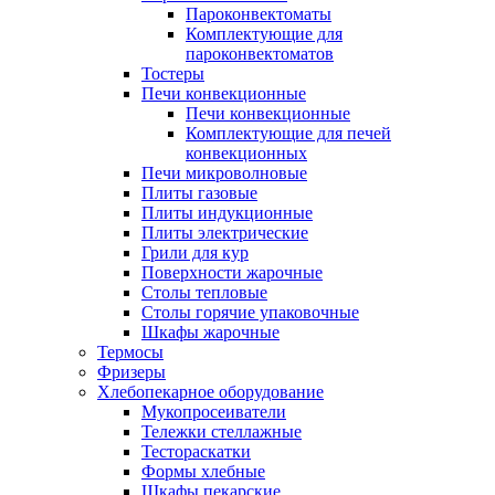
Пароконвектоматы
Комплектующие для
пароконвектоматов
Тостеры
Печи конвекционные
Печи конвекционные
Комплектующие для печей
конвекционных
Печи микроволновые
Плиты газовые
Плиты индукционные
Плиты электрические
Грили для кур
Поверхности жарочные
Столы тепловые
Столы горячие упаковочные
Шкафы жарочные
Термосы
Фризеры
Хлебопекарное оборудование
Мукопросеиватели
Тележки стеллажные
Тестораскатки
Формы хлебные
Шкафы пекарские