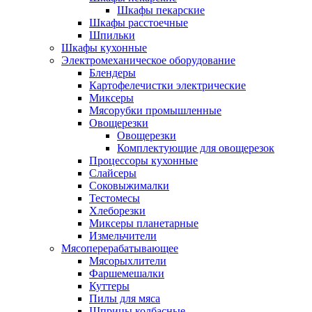
Шкафы пекарские
Шкафы расстоечные
Шпильки
Шкафы кухонные
Электромеханическое оборудование
Блендеры
Картофелечистки электрические
Миксеры
Мясорубки промышленные
Овощерезки
Овощерезки
Комплектующие для овощерезок
Процессоры кухонные
Слайсеры
Соковыжималки
Тестомесы
Хлеборезки
Миксеры планетарные
Измельчители
Мясоперерабатывающее
Мясорыхлители
Фаршемешалки
Куттеры
Пилы для мяса
Шприцы колбасные