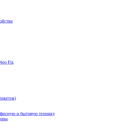
ойства
 Neo Fix
тикеток)
офисную и бытовую технику
поры