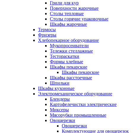
Грили для кур
Поверхности жарочные
Столы тепловые
Столы горячие упаковочные
Шкафы жарочные
Термосы
Фризеры
Хлебопекарное оборудование
Мукопросеиватели
Тележки стеллажные
Тестораскатки
Формы хлебные
Шкафы пекарские
Шкафы пекарские
Шкафы расстоечные
Шпильки
Шкафы кухонные
Электромеханическое оборудование
Блендеры
Картофелечистки электрические
Миксеры
Мясорубки промышленные
Овощерезки
Овощерезки
Комплектующие для овощерезок