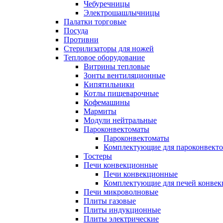
Чебуречницы
Электрошашлычницы
Палатки торговые
Посуда
Противни
Стерилизаторы для ножей
Тепловое оборудование
Витрины тепловые
Зонты вентиляционные
Кипятильники
Котлы пищеварочные
Кофемашины
Мармиты
Модули нейтральные
Пароконвектоматы
Пароконвектоматы
Комплектующие для пароконвекто
Тостеры
Печи конвекционные
Печи конвекционные
Комплектующие для печей конве
Печи микроволновые
Плиты газовые
Плиты индукционные
Плиты электрические