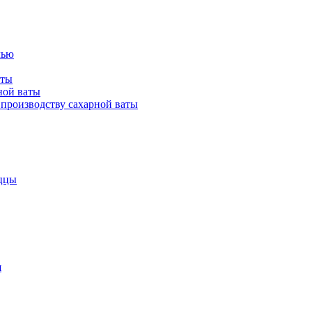
лью
аты
ной ваты
производству сахарной ваты
ццы
я