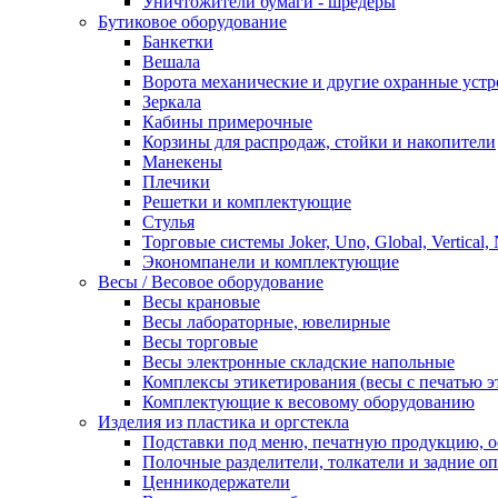
Уничтожители бумаги - шредеры
Бутиковое оборудование
Банкетки
Вешала
Ворота механические и другие охранные устр
Зеркала
Кабины примерочные
Корзины для распродаж, стойки и накопители
Манекены
Плечики
Решетки и комплектующие
Стулья
Торговые системы Joker, Uno, Global, Vertical,
Экономпанели и комплектующие
Весы / Весовое оборудование
Весы крановые
Весы лабораторные, ювелирные
Весы торговые
Весы электронные складские напольные
Комплексы этикетирования (весы с печатью э
Комплектующие к весовому оборудованию
Изделия из пластика и оргстекла
Подставки под меню, печатную продукцию, 
Полочные разделители, толкатели и задние о
Ценникодержатели