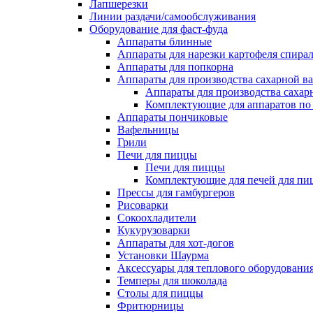
Лапшерезки
Линии раздачи/самообслуживания
Оборудование для фаст-фуда
Аппараты блинные
Аппараты для нарезки картофеля спира
Аппараты для попкорна
Аппараты для производства сахарной в
Аппараты для производства сахар
Комплектующие для аппаратов по 
Аппараты пончиковые
Вафельницы
Грили
Печи для пиццы
Печи для пиццы
Комплектующие для печей для пи
Прессы для гамбургеров
Рисоварки
Сокоохладители
Кукурузоварки
Аппараты для хот-догов
Установки Шаурма
Аксессуары для теплового оборудовани
Темперы для шоколада
Столы для пиццы
Фритюрницы