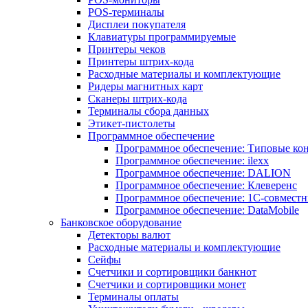
POS-терминалы
Дисплеи покупателя
Клавиатуры программируемые
Принтеры чеков
Принтеры штрих-кода
Расходные материалы и комплектующие
Ридеры магнитных карт
Сканеры штрих-кода
Терминалы сбора данных
Этикет-пистолеты
Программное обеспечение
Программное обеспечение: Типовые к
Программное обеспечение: ilexx
Программное обеспечение: DALION
Программное обеспечение: Клеверенс
Программное обеспечение: 1С-совмест
Программное обеспечение: DataMobile
Банковское оборудование
Детекторы валют
Расходные материалы и комплектующие
Сейфы
Счетчики и сортировщики банкнот
Счетчики и сортировщики монет
Терминалы оплаты