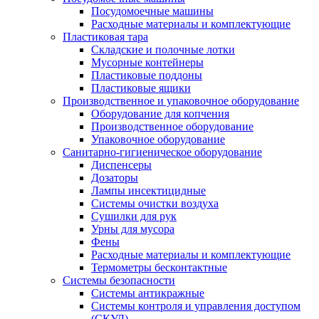
Посудомоечные машины
Расходные материалы и комплектующие
Пластиковая тара
Складские и полочные лотки
Мусорные контейнеры
Пластиковые поддоны
Пластиковые ящики
Производственное и упаковочное оборудование
Оборудование для копчения
Производственное оборудование
Упаковочное оборудование
Санитарно-гигиеническое оборудование
Диспенсеры
Дозаторы
Лампы инсектицидные
Системы очистки воздуха
Сушилки для рук
Урны для мусора
Фены
Расходные материалы и комплектующие
Термометры бесконтактные
Системы безопасности
Системы антикражные
Системы контроля и управления доступом
(СКУД)