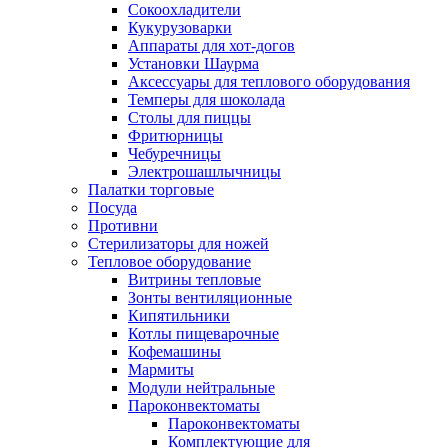
Сокоохладители
Кукурузоварки
Аппараты для хот-догов
Установки Шаурма
Аксессуары для теплового оборудования
Темперы для шоколада
Столы для пиццы
Фритюрницы
Чебуречницы
Электрошашлычницы
Палатки торговые
Посуда
Противни
Стерилизаторы для ножей
Тепловое оборудование
Витрины тепловые
Зонты вентиляционные
Кипятильники
Котлы пищеварочные
Кофемашины
Мармиты
Модули нейтральные
Пароконвектоматы
Пароконвектоматы
Комплектующие для