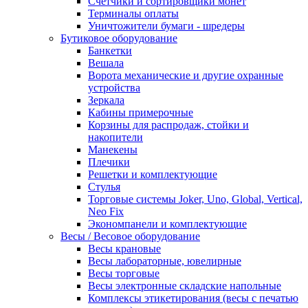
Счетчики и сортировщики монет
Терминалы оплаты
Уничтожители бумаги - шредеры
Бутиковое оборудование
Банкетки
Вешала
Ворота механические и другие охранные
устройства
Зеркала
Кабины примерочные
Корзины для распродаж, стойки и
накопители
Манекены
Плечики
Решетки и комплектующие
Стулья
Торговые системы Joker, Uno, Global, Vertical,
Neo Fix
Экономпанели и комплектующие
Весы / Весовое оборудование
Весы крановые
Весы лабораторные, ювелирные
Весы торговые
Весы электронные складские напольные
Комплексы этикетирования (весы с печатью