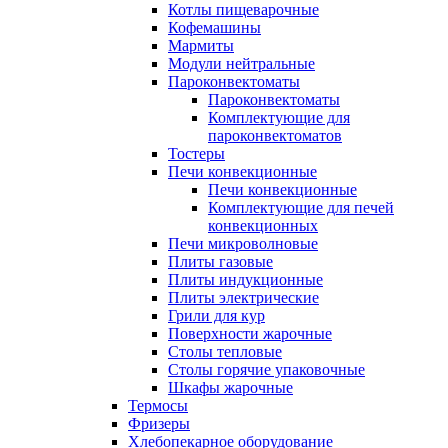
Котлы пищеварочные
Кофемашины
Мармиты
Модули нейтральные
Пароконвектоматы
Пароконвектоматы
Комплектующие для
пароконвектоматов
Тостеры
Печи конвекционные
Печи конвекционные
Комплектующие для печей
конвекционных
Печи микроволновые
Плиты газовые
Плиты индукционные
Плиты электрические
Грили для кур
Поверхности жарочные
Столы тепловые
Столы горячие упаковочные
Шкафы жарочные
Термосы
Фризеры
Хлебопекарное оборудование