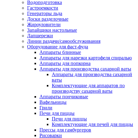
Водоподготовка
Гастроемкости
Генераторы льда
Доски разделочные
Жироуловители
Запайщики настольные
Лапшерезки
Линии раздачи/самообслуживания
Оборудование для фаст-фуда
Аппараты блинные
Аппараты для нарезки картофеля спиралью
Аппараты для попкорна
Аппараты для производства сахарной ваты
Аппараты для производства сахарной
ваты
Комплектующие для аппаратов по
производству сахарной ваты
Аппараты пончиковые
Вафельницы
Грили
Печи для пиццы
Печи для пиццы
Комплектующие для печей для пиццы
Прессы для гамбургеров
Рисоварки