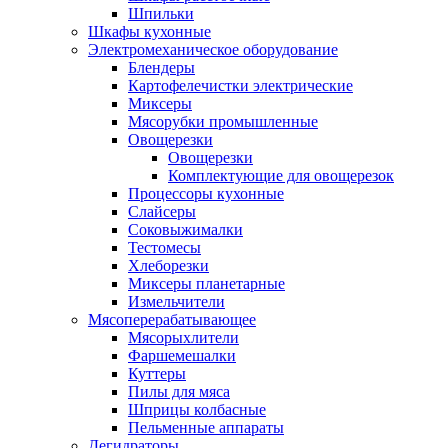
Шпильки
Шкафы кухонные
Электромеханическое оборудование
Блендеры
Картофелечистки электрические
Миксеры
Мясорубки промышленные
Овощерезки
Овощерезки
Комплектующие для овощерезок
Процессоры кухонные
Слайсеры
Соковыжималки
Тестомесы
Хлеборезки
Миксеры планетарные
Измельчители
Мясоперерабатывающее
Мясорыхлители
Фаршемешалки
Куттеры
Пилы для мяса
Шприцы колбасные
Пельменные аппараты
Дегидраторы