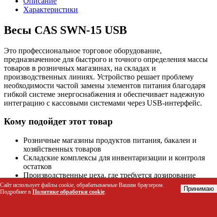
Описание
Характеристики
Весы CAS SWN-15 USB
Это профессиональное торговое оборудование,
предназначенное для быстрого и точного определения массы
товаров в розничных магазинах, на складах и
производственных линиях. Устройство решает проблему
необходимости частой замены элементов питания благодаря
гибкой системе энергоснабжения и обеспечивает надежную
интеграцию с кассовыми системами через USB-интерфейс.
Кому подойдет этот товар
Розничные магазины продуктов питания, бакалеи и
хозяйственных товаров
Складские комплексы для инвентаризации и контроля
остатков
Производственные цеха, где требуется дозирование
сырья или готовой продукции
Сайт использует файлы cookie, обрабатываемые Вашим браузером.
Принимаю
Подробнее в
Политике обработки cookie
.
Офисы логистических компаний для взвешивания
посылок и документов
Аптеки и медицинские учреждения для учета