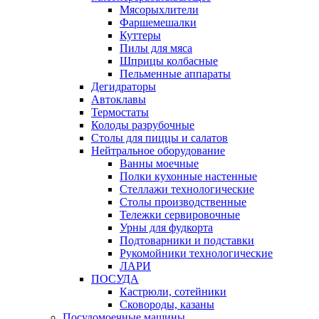
Мясорыхлители
Фаршемешалки
Куттеры
Пилы для мяса
Шприцы колбасные
Пельменные аппараты
Дегидраторы
Автоклавы
Термостаты
Колоды разрубочные
Столы для пиццы и салатов
Нейтральное оборудование
Ванны моечные
Полки кухонные настенные
Стеллажи технологические
Столы производственные
Тележки сервировочные
Урны для фудкорта
Подтоварники и подставки
Рукомойники технологические
ЛАРИ
ПОСУДА
Кастрюли, сотейники
Сковороды, казаны
Посудомоечные машины