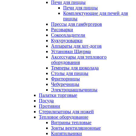
Печи для пиццы
Печи для пиццы
Комплектующие для печей для
пиццы
Прессы для гамбургеров
Рисоварки
Сокоохладители
Кукурузоварки
Аппараты для хот-догов
Установки Шаурма
Аксессуары для теплового
оборудования
Темперы для шоколада
Столы для пиццы
Фритюрницы
Чебуречницы
Электрошашлычницы
Палатки торговые
Посуда
Противни
Стерилизаторы для ножей
Тепловое оборудование
Витрины тепловые
Зонты вентиляционные
Кипятильники