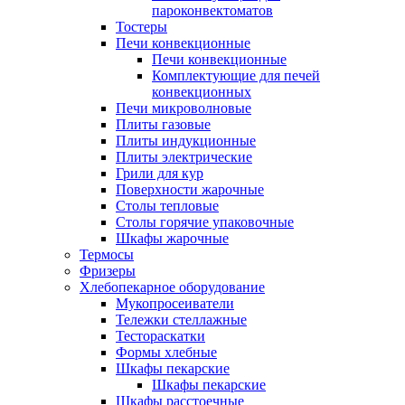
пароконвектоматов
Тостеры
Печи конвекционные
Печи конвекционные
Комплектующие для печей
конвекционных
Печи микроволновые
Плиты газовые
Плиты индукционные
Плиты электрические
Грили для кур
Поверхности жарочные
Столы тепловые
Столы горячие упаковочные
Шкафы жарочные
Термосы
Фризеры
Хлебопекарное оборудование
Мукопросеиватели
Тележки стеллажные
Тестораскатки
Формы хлебные
Шкафы пекарские
Шкафы пекарские
Шкафы расстоечные