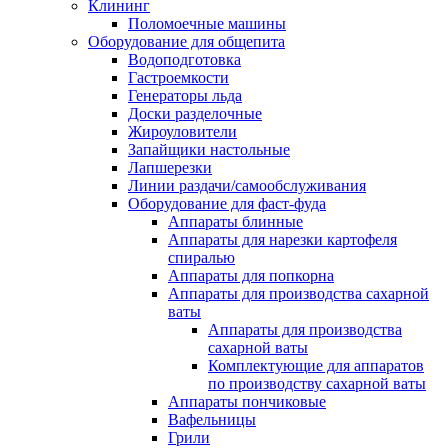
Клининг
Поломоечные машины
Оборудование для общепита
Водоподготовка
Гастроемкости
Генераторы льда
Доски разделочные
Жироуловители
Запайщики настольные
Лапшерезки
Линии раздачи/самообслуживания
Оборудование для фаст-фуда
Аппараты блинные
Аппараты для нарезки картофеля
спиралью
Аппараты для попкорна
Аппараты для производства сахарной
ваты
Аппараты для производства
сахарной ваты
Комплектующие для аппаратов
по производству сахарной ваты
Аппараты пончиковые
Вафельницы
Грили