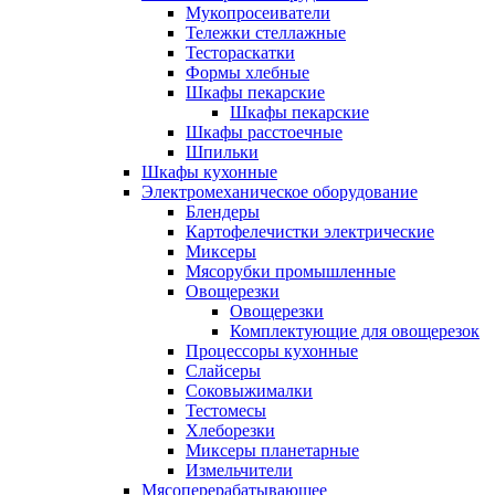
Мукопросеиватели
Тележки стеллажные
Тестораскатки
Формы хлебные
Шкафы пекарские
Шкафы пекарские
Шкафы расстоечные
Шпильки
Шкафы кухонные
Электромеханическое оборудование
Блендеры
Картофелечистки электрические
Миксеры
Мясорубки промышленные
Овощерезки
Овощерезки
Комплектующие для овощерезок
Процессоры кухонные
Слайсеры
Соковыжималки
Тестомесы
Хлеборезки
Миксеры планетарные
Измельчители
Мясоперерабатывающее