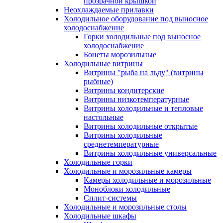
прозрачной крышкой
Неохлаждаемые прилавки
Холодильное оборудование под выносное
холодоснабжение
Горки холодильные под выносное
холодоснабжение
Бонеты морозильные
Холодильные витрины
Витрины "рыба на льду" (витрины
рыбные)
Витрины кондитерские
Витрины низкотемпературные
Витрины холодильные и тепловые
настольные
Витрины холодильные открытые
Витрины холодильные
среднетемпературные
Витрины холодильные универсальные
Холодильные горки
Холодильные и морозильные камеры
Камеры холодильные и морозильные
Моноблоки холодильные
Сплит-системы
Холодильные и морозильные столы
Холодильные шкафы