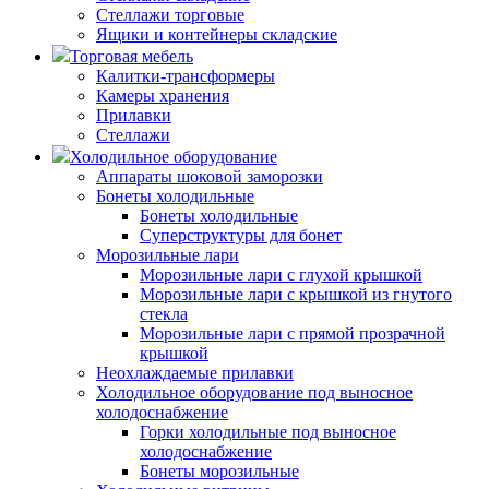
Стеллажи торговые
Ящики и контейнеры складские
Торговая мебель
Калитки-трансформеры
Камеры хранения
Прилавки
Стеллажи
Холодильное оборудование
Аппараты шоковой заморозки
Бонеты холодильные
Бонеты холодильные
Суперструктуры для бонет
Морозильные лари
Морозильные лари с глухой крышкой
Морозильные лари с крышкой из гнутого
стекла
Морозильные лари с прямой прозрачной
крышкой
Неохлаждаемые прилавки
Холодильное оборудование под выносное
холодоснабжение
Горки холодильные под выносное
холодоснабжение
Бонеты морозильные