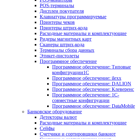
POS-терминалы
Дисплеи покупателя
Клавиатуры программируемые
Принтеры чеков
Принтеры штрих-кода
Расходные материалы и комплектующие
Ридеры магнитных карт
Сканеры штрих-кода
Терминалы сбора данных
Этикет-пистолеты
Программное обеспечение
Программное обеспечение: Типовые
конфигруации1С
Программное обеспечение: ilexx
Программное обеспечение: DALION
Программное обеспечение: Клеверенс
Программное обеспечение: 1С-
совместные конфигруации
Программное обеспечение: DataMobile
Банковское оборудование
Детекторы валют
Расходные материалы и комплектующие
Сейфы
Счетчики и сортировщики банкнот