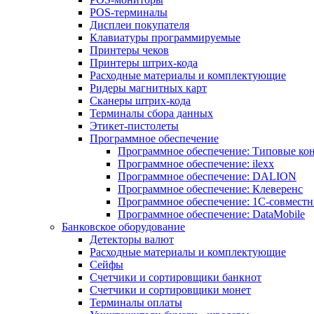
POS-терминалы
Дисплеи покупателя
Клавиатуры программируемые
Принтеры чеков
Принтеры штрих-кода
Расходные материалы и комплектующие
Ридеры магнитных карт
Сканеры штрих-кода
Терминалы сбора данных
Этикет-пистолеты
Программное обеспечение
Программное обеспечение: Типовые к
Программное обеспечение: ilexx
Программное обеспечение: DALION
Программное обеспечение: Клеверенс
Программное обеспечение: 1С-совмест
Программное обеспечение: DataMobile
Банковское оборудование
Детекторы валют
Расходные материалы и комплектующие
Сейфы
Счетчики и сортировщики банкнот
Счетчики и сортировщики монет
Терминалы оплаты