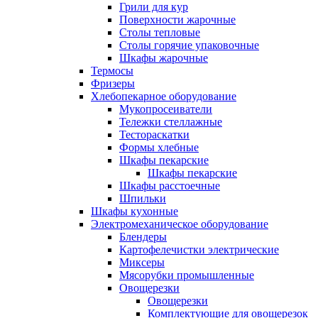
Грили для кур
Поверхности жарочные
Столы тепловые
Столы горячие упаковочные
Шкафы жарочные
Термосы
Фризеры
Хлебопекарное оборудование
Мукопросеиватели
Тележки стеллажные
Тестораскатки
Формы хлебные
Шкафы пекарские
Шкафы пекарские
Шкафы расстоечные
Шпильки
Шкафы кухонные
Электромеханическое оборудование
Блендеры
Картофелечистки электрические
Миксеры
Мясорубки промышленные
Овощерезки
Овощерезки
Комплектующие для овощерезок