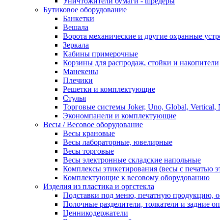
Уничтожители бумаги - шредеры
Бутиковое оборудование
Банкетки
Вешала
Ворота механические и другие охранные устр
Зеркала
Кабины примерочные
Корзины для распродаж, стойки и накопители
Манекены
Плечики
Решетки и комплектующие
Стулья
Торговые системы Joker, Uno, Global, Vertical,
Экономпанели и комплектующие
Весы / Весовое оборудование
Весы крановые
Весы лабораторные, ювелирные
Весы торговые
Весы электронные складские напольные
Комплексы этикетирования (весы с печатью э
Комплектующие к весовому оборудованию
Изделия из пластика и оргстекла
Подставки под меню, печатную продукцию, 
Полочные разделители, толкатели и задние о
Ценникодержатели