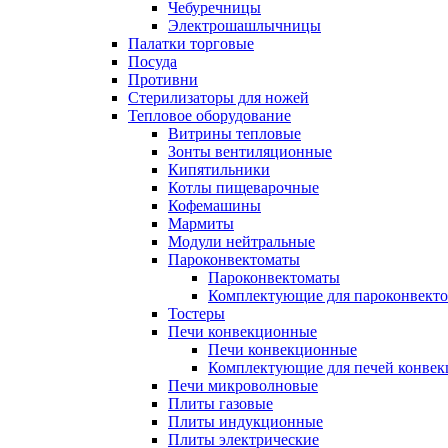
Чебуречницы
Электрошашлычницы
Палатки торговые
Посуда
Противни
Стерилизаторы для ножей
Тепловое оборудование
Витрины тепловые
Зонты вентиляционные
Кипятильники
Котлы пищеварочные
Кофемашины
Мармиты
Модули нейтральные
Пароконвектоматы
Пароконвектоматы
Комплектующие для пароконвекто
Тостеры
Печи конвекционные
Печи конвекционные
Комплектующие для печей конве
Печи микроволновые
Плиты газовые
Плиты индукционные
Плиты электрические