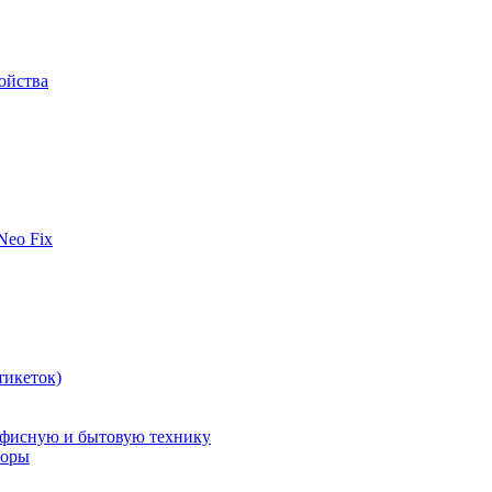
ойства
 Neo Fix
тикеток)
офисную и бытовую технику
поры