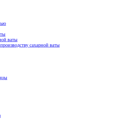
лью
аты
ной ваты
производству сахарной ваты
ццы
я