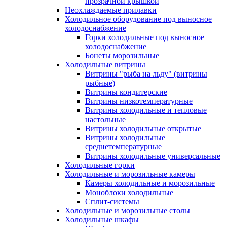
прозрачной крышкой
Неохлаждаемые прилавки
Холодильное оборудование под выносное
холодоснабжение
Горки холодильные под выносное
холодоснабжение
Бонеты морозильные
Холодильные витрины
Витрины "рыба на льду" (витрины
рыбные)
Витрины кондитерские
Витрины низкотемпературные
Витрины холодильные и тепловые
настольные
Витрины холодильные открытые
Витрины холодильные
среднетемпературные
Витрины холодильные универсальные
Холодильные горки
Холодильные и морозильные камеры
Камеры холодильные и морозильные
Моноблоки холодильные
Сплит-системы
Холодильные и морозильные столы
Холодильные шкафы