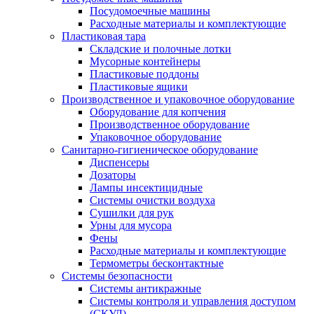
Посудомоечные машины
Расходные материалы и комплектующие
Пластиковая тара
Складские и полочные лотки
Мусорные контейнеры
Пластиковые поддоны
Пластиковые ящики
Производственное и упаковочное оборудование
Оборудование для копчения
Производственное оборудование
Упаковочное оборудование
Санитарно-гигиеническое оборудование
Диспенсеры
Дозаторы
Лампы инсектицидные
Системы очистки воздуха
Сушилки для рук
Урны для мусора
Фены
Расходные материалы и комплектующие
Термометры бесконтактные
Системы безопасности
Системы антикражные
Системы контроля и управления доступом
(СКУД)