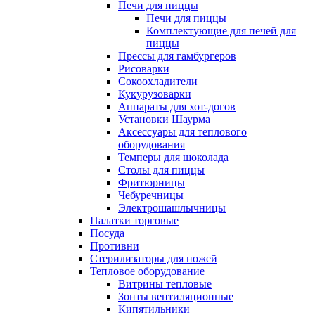
Печи для пиццы
Печи для пиццы
Комплектующие для печей для
пиццы
Прессы для гамбургеров
Рисоварки
Сокоохладители
Кукурузоварки
Аппараты для хот-догов
Установки Шаурма
Аксессуары для теплового
оборудования
Темперы для шоколада
Столы для пиццы
Фритюрницы
Чебуречницы
Электрошашлычницы
Палатки торговые
Посуда
Противни
Стерилизаторы для ножей
Тепловое оборудование
Витрины тепловые
Зонты вентиляционные
Кипятильники