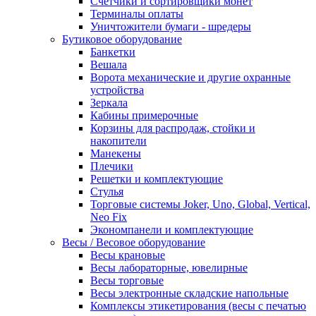
Счетчики и сортировщики монет
Терминалы оплаты
Уничтожители бумаги - шредеры
Бутиковое оборудование
Банкетки
Вешала
Ворота механические и другие охранные
устройства
Зеркала
Кабины примерочные
Корзины для распродаж, стойки и
накопители
Манекены
Плечики
Решетки и комплектующие
Стулья
Торговые системы Joker, Uno, Global, Vertical,
Neo Fix
Экономпанели и комплектующие
Весы / Весовое оборудование
Весы крановые
Весы лабораторные, ювелирные
Весы торговые
Весы электронные складские напольные
Комплексы этикетирования (весы с печатью