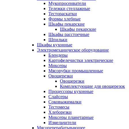
Мукопросеиватели
Тележки стеллажные
Тестораскатки
Формы хлебные
Шкафы пекарские
Шкафы пекарские
Шкафы расстоечные
Шпильки
Шкафы кухонные
Электромеханическое оборудование
Блендеры
Картофелечистки электрические
Миксеры
Мясорубки промышленные
Овощерезки
Овощерезки
Комплектующие для овощерезок
Процессоры кухонные
Слайсеры
Соковыжималки
Тестомесы
Хлеборезки
Миксеры планетарные
Измельчители
Мясоперерабатывающее