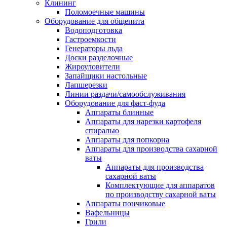
Клининг
Поломоечные машины
Оборудование для общепита
Водоподготовка
Гастроемкости
Генераторы льда
Доски разделочные
Жироуловители
Запайщики настольные
Лапшерезки
Линии раздачи/самообслуживания
Оборудование для фаст-фуда
Аппараты блинные
Аппараты для нарезки картофеля
спиралью
Аппараты для попкорна
Аппараты для производства сахарной
ваты
Аппараты для производства
сахарной ваты
Комплектующие для аппаратов
по производству сахарной ваты
Аппараты пончиковые
Вафельницы
Грили