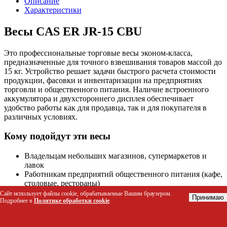
Описание
Характеристики
Весы CAS ER JR-15 CBU
Это профессиональные торговые весы эконом-класса,
предназначенные для точного взвешивания товаров массой до
15 кг. Устройство решает задачи быстрого расчета стоимости
продукции, фасовки и инвентаризации на предприятиях
торговли и общественного питания. Наличие встроенного
аккумулятора и двухстороннего дисплея обеспечивает
удобство работы как для продавца, так и для покупателя в
различных условиях.
Кому подойдут эти весы
Владельцам небольших магазинов, супермаркетов и
лавок
Работникам предприятий общественного питания (кафе,
столовые, рестораны)
Сотрудникам складов и производственных цехов для
Сайт использует файлы cookie, обрабатываемые Вашим браузером.
Принимаю
Подробнее в
Политике обработки cookie
.
фасовки сырья
Предпринимателям на рынках и ярмарках,
нуждающимся в мобильном оборудовании