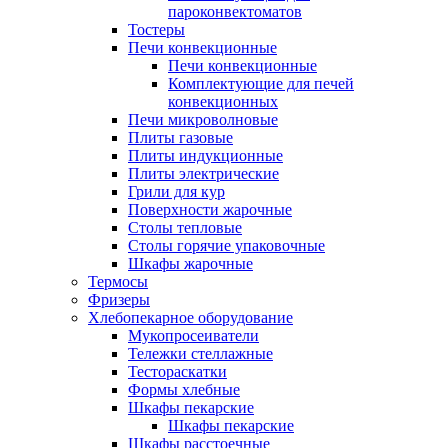
пароконвектоматов
Тостеры
Печи конвекционные
Печи конвекционные
Комплектующие для печей
конвекционных
Печи микроволновые
Плиты газовые
Плиты индукционные
Плиты электрические
Грили для кур
Поверхности жарочные
Столы тепловые
Столы горячие упаковочные
Шкафы жарочные
Термосы
Фризеры
Хлебопекарное оборудование
Мукопросеиватели
Тележки стеллажные
Тестораскатки
Формы хлебные
Шкафы пекарские
Шкафы пекарские
Шкафы расстоечные