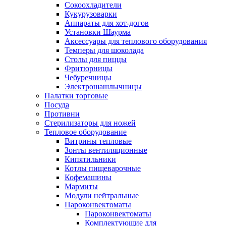
Сокоохладители
Кукурузоварки
Аппараты для хот-догов
Установки Шаурма
Аксессуары для теплового оборудования
Темперы для шоколада
Столы для пиццы
Фритюрницы
Чебуречницы
Электрошашлычницы
Палатки торговые
Посуда
Противни
Стерилизаторы для ножей
Тепловое оборудование
Витрины тепловые
Зонты вентиляционные
Кипятильники
Котлы пищеварочные
Кофемашины
Мармиты
Модули нейтральные
Пароконвектоматы
Пароконвектоматы
Комплектующие для