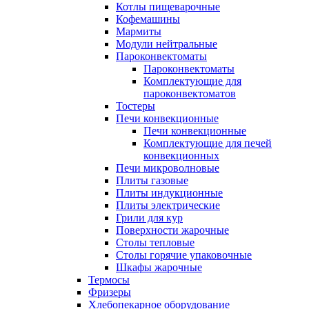
Котлы пищеварочные
Кофемашины
Мармиты
Модули нейтральные
Пароконвектоматы
Пароконвектоматы
Комплектующие для
пароконвектоматов
Тостеры
Печи конвекционные
Печи конвекционные
Комплектующие для печей
конвекционных
Печи микроволновые
Плиты газовые
Плиты индукционные
Плиты электрические
Грили для кур
Поверхности жарочные
Столы тепловые
Столы горячие упаковочные
Шкафы жарочные
Термосы
Фризеры
Хлебопекарное оборудование