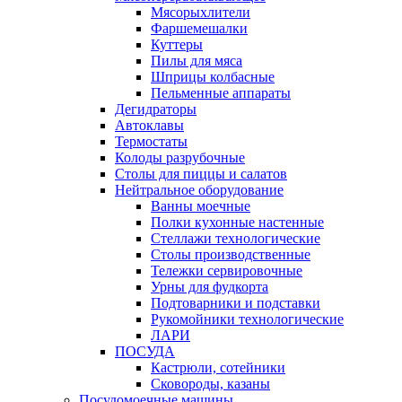
Мясорыхлители
Фаршемешалки
Куттеры
Пилы для мяса
Шприцы колбасные
Пельменные аппараты
Дегидраторы
Автоклавы
Термостаты
Колоды разрубочные
Столы для пиццы и салатов
Нейтральное оборудование
Ванны моечные
Полки кухонные настенные
Стеллажи технологические
Столы производственные
Тележки сервировочные
Урны для фудкорта
Подтоварники и подставки
Рукомойники технологические
ЛАРИ
ПОСУДА
Кастрюли, сотейники
Сковороды, казаны
Посудомоечные машины