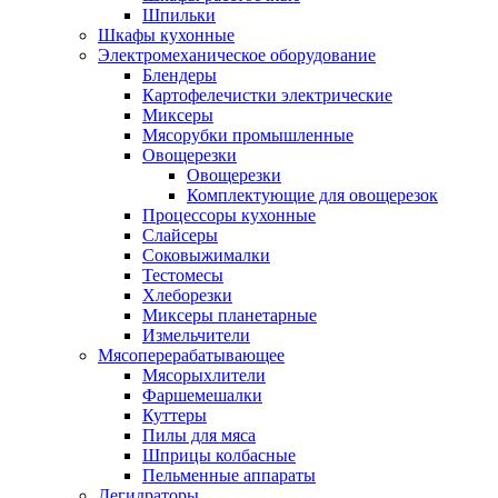
Шпильки
Шкафы кухонные
Электромеханическое оборудование
Блендеры
Картофелечистки электрические
Миксеры
Мясорубки промышленные
Овощерезки
Овощерезки
Комплектующие для овощерезок
Процессоры кухонные
Слайсеры
Соковыжималки
Тестомесы
Хлеборезки
Миксеры планетарные
Измельчители
Мясоперерабатывающее
Мясорыхлители
Фаршемешалки
Куттеры
Пилы для мяса
Шприцы колбасные
Пельменные аппараты
Дегидраторы