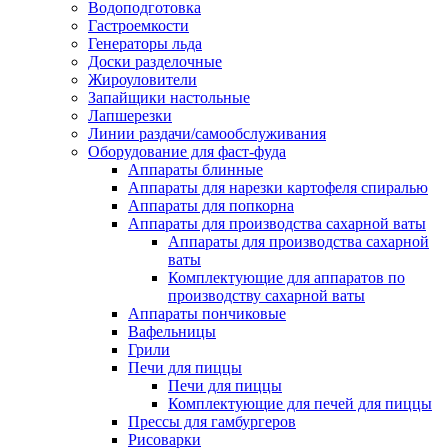
Водоподготовка
Гастроемкости
Генераторы льда
Доски разделочные
Жироуловители
Запайщики настольные
Лапшерезки
Линии раздачи/самообслуживания
Оборудование для фаст-фуда
Аппараты блинные
Аппараты для нарезки картофеля спиралью
Аппараты для попкорна
Аппараты для производства сахарной ваты
Аппараты для производства сахарной
ваты
Комплектующие для аппаратов по
производству сахарной ваты
Аппараты пончиковые
Вафельницы
Грили
Печи для пиццы
Печи для пиццы
Комплектующие для печей для пиццы
Прессы для гамбургеров
Рисоварки