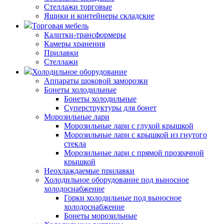
Стеллажи торговые
Ящики и контейнеры складские
Торговая мебель
Калитки-трансформеры
Камеры хранения
Прилавки
Стеллажи
Холодильное оборудование
Аппараты шоковой заморозки
Бонеты холодильные
Бонеты холодильные
Суперструктуры для бонет
Морозильные лари
Морозильные лари с глухой крышкой
Морозильные лари с крышкой из гнутого
стекла
Морозильные лари с прямой прозрачной
крышкой
Неохлаждаемые прилавки
Холодильное оборудование под выносное
холодоснабжение
Горки холодильные под выносное
холодоснабжение
Бонеты морозильные