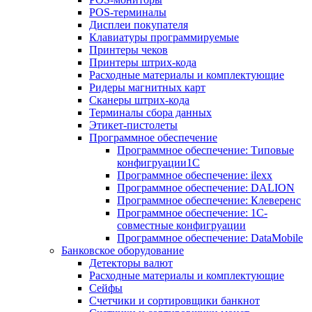
POS-терминалы
Дисплеи покупателя
Клавиатуры программируемые
Принтеры чеков
Принтеры штрих-кода
Расходные материалы и комплектующие
Ридеры магнитных карт
Сканеры штрих-кода
Терминалы сбора данных
Этикет-пистолеты
Программное обеспечение
Программное обеспечение: Типовые
конфигруации1С
Программное обеспечение: ilexx
Программное обеспечение: DALION
Программное обеспечение: Клеверенс
Программное обеспечение: 1С-
совместные конфигруации
Программное обеспечение: DataMobile
Банковское оборудование
Детекторы валют
Расходные материалы и комплектующие
Сейфы
Счетчики и сортировщики банкнот