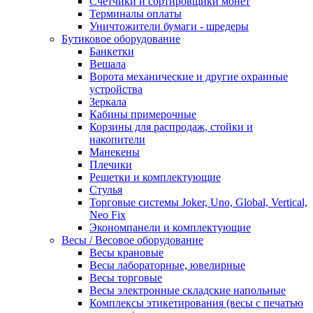
Счетчики и сортировщики монет
Терминалы оплаты
Уничтожители бумаги - шредеры
Бутиковое оборудование
Банкетки
Вешала
Ворота механические и другие охранные
устройства
Зеркала
Кабины примерочные
Корзины для распродаж, стойки и
накопители
Манекены
Плечики
Решетки и комплектующие
Стулья
Торговые системы Joker, Uno, Global, Vertical,
Neo Fix
Экономпанели и комплектующие
Весы / Весовое оборудование
Весы крановые
Весы лабораторные, ювелирные
Весы торговые
Весы электронные складские напольные
Комплексы этикетирования (весы с печатью