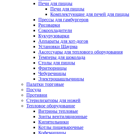
Печи для пиццы
Печи для пиццы
Комплектующие для печей для пиццы
Прессы для гамбургеров
Рисоварки
Сокоохладители
Кукурузоварки
Аппараты для хот-догов
Установки Шаурма
Аксессуары для теплового оборудования
Темперы для шоколада
Столы для пиццы
Фритюрницы
Чебуречницы
Электрошашлычницы
Палатки торговые
Посуда
Противни
Стерилизаторы для ножей
Тепловое оборудование
Витрины тепловые
Зонты вентиляционные
Кипятильники
Котлы пищеварочные
Кофемашины