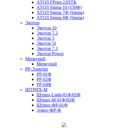
АТОЛ FPrint-22ПТК
АТОЛ Sigma 10 (150Ф)
АТОЛ Sigma 7Ф (Sigma)
АТОЛ Sigma 8Ф (Sigma)
Эвотор
Эвотор 10
Эвотор 7.2
Эвотор 5
Эвотор 5I
Эвотор 7.3
Эвотор Power
Меркурий
Меркурий
РР-Электро
РР-01Ф
РР-02Ф
РР-04Ф
ШТРИХ-М
Штрих-Light-01Ф/02Ф
Штрих-М-01Ф/02Ф
Штрих-ФР-01Ф
Элвес-ФР-Ф