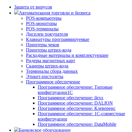
Защита от вирусов
Автоматизация торговли и бизнеса
POS-компьютеры
POS-мониторы
POS-терминалы
Дисплеи покупателя
Клавиатуры программируемые
Принтеры чеков
Принтеры штрих-кода
Расходные материалы и комплектующие
Ридеры магнитных карт
Сканеры штрих-кода
Терминалы сбора данных
Этикет-пистолеты
Программное обеспечение
Программное обеспечение: Типовые
конфигруации1С
Программное обеспечение: ilexx
Программное обеспечение: DALION
Программное обеспечение: Клеверенс
Программное обеспечение: 1С-совместные
конфигруации
Программное обеспечение: DataMobile
Банковское оборудование