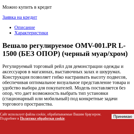
Можно купить в кредит
Заявка на кредит
Описание
Характеристики
Вешало регулируемое OMV-001.PR L-
1500 (БЕЗ ОПОР) (черный муар/хром)
Регулируемый торговый рейл для демонстрации одежды и
аксессуаров в магазинах, выставочных залах и шоурумах.
Конструкция позволяет гибко настраивать высоту подвесов,
обеспечивая оптимальное визуальное представление товара и
удобство выбора для покупателей. Модель поставляется без
опор, что дает возможность выбрать тип установки
(стационарный или мобильный) под конкретные задачи
торгового пространства.
Сайт использует файлы cookie, обрабатываемые Вашим браузером.
Кому подойдет этот товар
Принимаю
Подробнее в
Политике обработки cookie
.
Владельцам бутиков одежды и аксессуаров для
организации зон продаж.