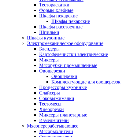
Тестораскатки
Формы хлебные
Шкафы пекарские
Шкафы пекарские
Шкафы расстоечные
Шпильки
Шкафы кухонные
Электромеханическое оборудование
Блендеры
Картофелечистки электрические
Миксеры
Мясорубки промышленные
Овощерезки
Овощерезки
Комплектующие для овощерезок
Процессоры кухонные
Слайсеры
Соковыжималки
Тестомесы
Хлеборезки
Миксеры планетарные
Измельчители
Мясоперерабатывающее
Мясорыхлители
Фаршемешалки