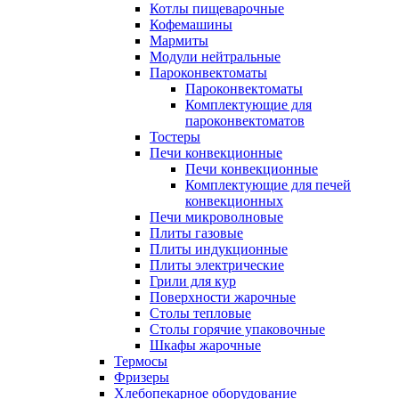
Котлы пищеварочные
Кофемашины
Мармиты
Модули нейтральные
Пароконвектоматы
Пароконвектоматы
Комплектующие для
пароконвектоматов
Тостеры
Печи конвекционные
Печи конвекционные
Комплектующие для печей
конвекционных
Печи микроволновые
Плиты газовые
Плиты индукционные
Плиты электрические
Грили для кур
Поверхности жарочные
Столы тепловые
Столы горячие упаковочные
Шкафы жарочные
Термосы
Фризеры
Хлебопекарное оборудование