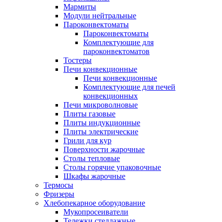
Мармиты
Модули нейтральные
Пароконвектоматы
Пароконвектоматы
Комплектующие для
пароконвектоматов
Тостеры
Печи конвекционные
Печи конвекционные
Комплектующие для печей
конвекционных
Печи микроволновые
Плиты газовые
Плиты индукционные
Плиты электрические
Грили для кур
Поверхности жарочные
Столы тепловые
Столы горячие упаковочные
Шкафы жарочные
Термосы
Фризеры
Хлебопекарное оборудование
Мукопросеиватели
Тележки стеллажные