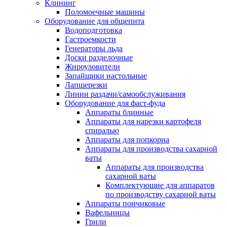
Клининг
Поломоечные машины
Оборудование для общепита
Водоподготовка
Гастроемкости
Генераторы льда
Доски разделочные
Жироуловители
Запайщики настольные
Лапшерезки
Линии раздачи/самообслуживания
Оборудование для фаст-фуда
Аппараты блинные
Аппараты для нарезки картофеля
спиралью
Аппараты для попкорна
Аппараты для производства сахарной
ваты
Аппараты для производства
сахарной ваты
Комплектующие для аппаратов
по производству сахарной ваты
Аппараты пончиковые
Вафельницы
Грили