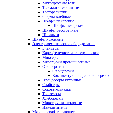
Мукопросеиватели
Тележки стеллажные
Тестораскатки
Формы хлебные
Шкафы пекарские
Шкафы пекарские
Шкафы расстоечные
Шпильки
Шкафы кухонные
Электромеханическое оборудование
Блендеры
Картофелечистки электрические
Миксеры
Мясорубки промышленные
Овощерезки
Овощерезки
Комплектующие для овощерезок
Процессоры кухонные
Слайсеры
Соковыжималки
Тестомесы
Хлеборезки
Миксеры планетарные
Измельчители
Мясоперерабатывающее