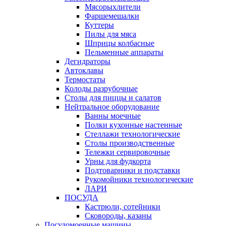
Мясорыхлители
Фаршемешалки
Куттеры
Пилы для мяса
Шприцы колбасные
Пельменные аппараты
Дегидраторы
Автоклавы
Термостаты
Колоды разрубочные
Столы для пиццы и салатов
Нейтральное оборудование
Ванны моечные
Полки кухонные настенные
Стеллажи технологические
Столы производственные
Тележки сервировочные
Урны для фудкорта
Подтоварники и подставки
Рукомойники технологические
ЛАРИ
ПОСУДА
Кастрюли, сотейники
Сковороды, казаны
Посудомоечные машины