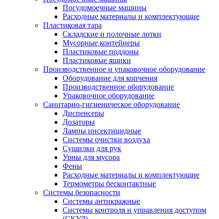
Посудомоечные машины
Расходные материалы и комплектующие
Пластиковая тара
Складские и полочные лотки
Мусорные контейнеры
Пластиковые поддоны
Пластиковые ящики
Производственное и упаковочное оборудование
Оборудование для копчения
Производственное оборудование
Упаковочное оборудование
Санитарно-гигиеническое оборудование
Диспенсеры
Дозаторы
Лампы инсектицидные
Системы очистки воздуха
Сушилки для рук
Урны для мусора
Фены
Расходные материалы и комплектующие
Термометры бесконтактные
Системы безопасности
Системы антикражные
Системы контроля и управления доступом
(СКУД)