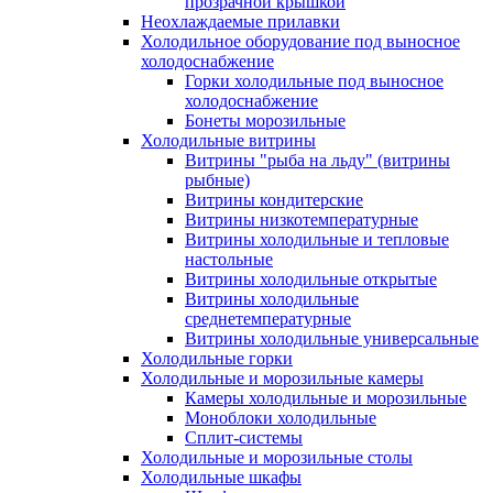
прозрачной крышкой
Неохлаждаемые прилавки
Холодильное оборудование под выносное
холодоснабжение
Горки холодильные под выносное
холодоснабжение
Бонеты морозильные
Холодильные витрины
Витрины "рыба на льду" (витрины
рыбные)
Витрины кондитерские
Витрины низкотемпературные
Витрины холодильные и тепловые
настольные
Витрины холодильные открытые
Витрины холодильные
среднетемпературные
Витрины холодильные универсальные
Холодильные горки
Холодильные и морозильные камеры
Камеры холодильные и морозильные
Моноблоки холодильные
Сплит-системы
Холодильные и морозильные столы
Холодильные шкафы