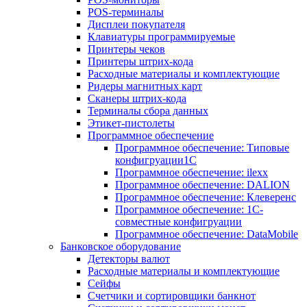
POS-терминалы
Дисплеи покупателя
Клавиатуры программируемые
Принтеры чеков
Принтеры штрих-кода
Расходные материалы и комплектующие
Ридеры магнитных карт
Сканеры штрих-кода
Терминалы сбора данных
Этикет-пистолеты
Программное обеспечение
Программное обеспечение: Типовые
конфигруации1С
Программное обеспечение: ilexx
Программное обеспечение: DALION
Программное обеспечение: Клеверенс
Программное обеспечение: 1С-
совместные конфигруации
Программное обеспечение: DataMobile
Банковское оборудование
Детекторы валют
Расходные материалы и комплектующие
Сейфы
Счетчики и сортировщики банкнот