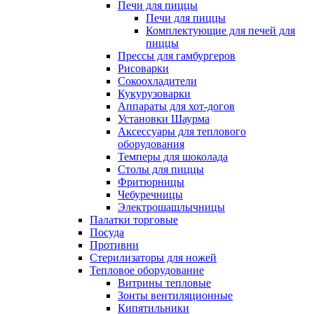
Печи для пиццы
Печи для пиццы
Комплектующие для печей для
пиццы
Прессы для гамбургеров
Рисоварки
Сокоохладители
Кукурузоварки
Аппараты для хот-догов
Установки Шаурма
Аксессуары для теплового
оборудования
Темперы для шоколада
Столы для пиццы
Фритюрницы
Чебуречницы
Электрошашлычницы
Палатки торговые
Посуда
Противни
Стерилизаторы для ножей
Тепловое оборудование
Витрины тепловые
Зонты вентиляционные
Кипятильники