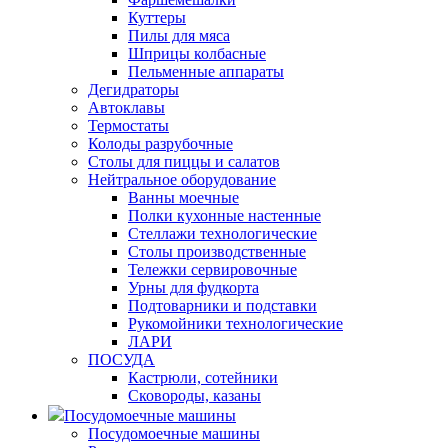
Куттеры
Пилы для мяса
Шприцы колбасные
Пельменные аппараты
Дегидраторы
Автоклавы
Термостаты
Колоды разрубочные
Столы для пиццы и салатов
Нейтральное оборудование
Ванны моечные
Полки кухонные настенные
Стеллажи технологические
Столы производственные
Тележки сервировочные
Урны для фудкорта
Подтоварники и подставки
Рукомойники технологические
ЛАРИ
ПОСУДА
Кастрюли, сотейники
Сковороды, казаны
Посудомоечные машины
Посудомоечные машины