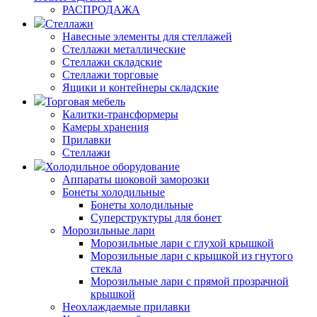
РАСПРОДАЖА
Стеллажи
Навесные элементы для стеллажей
Стеллажи металлические
Стеллажи складские
Стеллажи торговые
Ящики и контейнеры складские
Торговая мебель
Калитки-трансформеры
Камеры хранения
Прилавки
Стеллажи
Холодильное оборудование
Аппараты шоковой заморозки
Бонеты холодильные
Бонеты холодильные
Суперструктуры для бонет
Морозильные лари
Морозильные лари с глухой крышкой
Морозильные лари с крышкой из гнутого
стекла
Морозильные лари с прямой прозрачной
крышкой
Неохлаждаемые прилавки