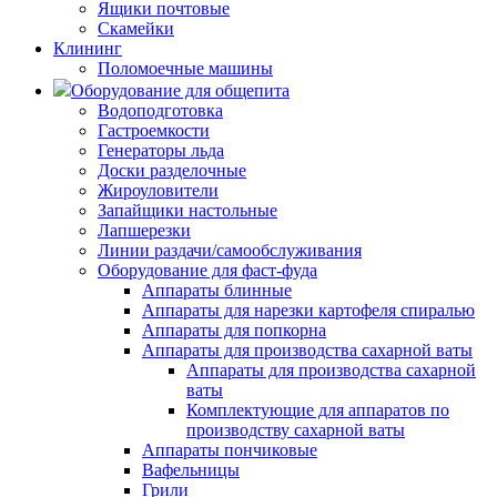
Ящики почтовые
Скамейки
Клининг
Поломоечные машины
Оборудование для общепита
Водоподготовка
Гастроемкости
Генераторы льда
Доски разделочные
Жироуловители
Запайщики настольные
Лапшерезки
Линии раздачи/самообслуживания
Оборудование для фаст-фуда
Аппараты блинные
Аппараты для нарезки картофеля спиралью
Аппараты для попкорна
Аппараты для производства сахарной ваты
Аппараты для производства сахарной
ваты
Комплектующие для аппаратов по
производству сахарной ваты
Аппараты пончиковые
Вафельницы
Грили