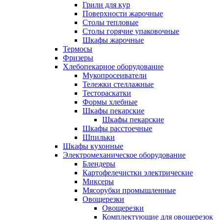
Грили для кур
Поверхности жарочные
Столы тепловые
Столы горячие упаковочные
Шкафы жарочные
Термосы
Фризеры
Хлебопекарное оборудование
Мукопросеиватели
Тележки стеллажные
Тестораскатки
Формы хлебные
Шкафы пекарские
Шкафы пекарские
Шкафы расстоечные
Шпильки
Шкафы кухонные
Электромеханическое оборудование
Блендеры
Картофелечистки электрические
Миксеры
Мясорубки промышленные
Овощерезки
Овощерезки
Комплектующие для овощерезок