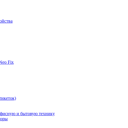
ойства
 Neo Fix
тикеток)
офисную и бытовую технику
поры