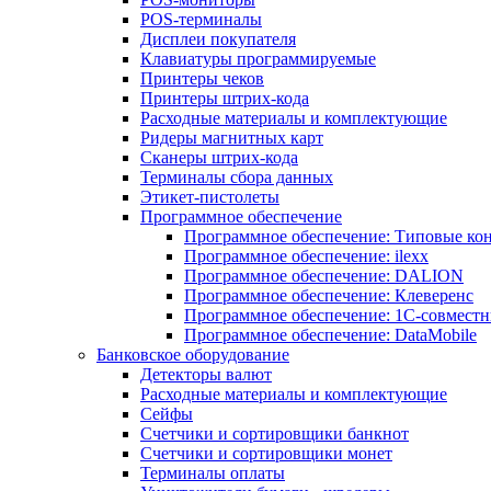
POS-терминалы
Дисплеи покупателя
Клавиатуры программируемые
Принтеры чеков
Принтеры штрих-кода
Расходные материалы и комплектующие
Ридеры магнитных карт
Сканеры штрих-кода
Терминалы сбора данных
Этикет-пистолеты
Программное обеспечение
Программное обеспечение: Типовые к
Программное обеспечение: ilexx
Программное обеспечение: DALION
Программное обеспечение: Клеверенс
Программное обеспечение: 1С-совмест
Программное обеспечение: DataMobile
Банковское оборудование
Детекторы валют
Расходные материалы и комплектующие
Сейфы
Счетчики и сортировщики банкнот
Счетчики и сортировщики монет
Терминалы оплаты