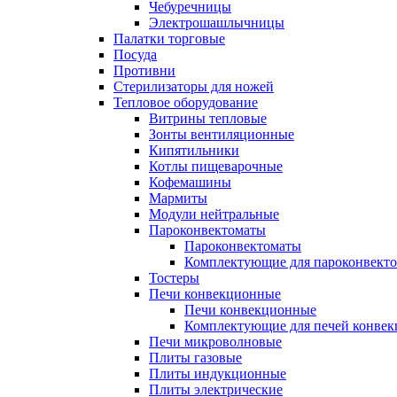
Чебуречницы
Электрошашлычницы
Палатки торговые
Посуда
Противни
Стерилизаторы для ножей
Тепловое оборудование
Витрины тепловые
Зонты вентиляционные
Кипятильники
Котлы пищеварочные
Кофемашины
Мармиты
Модули нейтральные
Пароконвектоматы
Пароконвектоматы
Комплектующие для пароконвекто
Тостеры
Печи конвекционные
Печи конвекционные
Комплектующие для печей конве
Печи микроволновые
Плиты газовые
Плиты индукционные
Плиты электрические