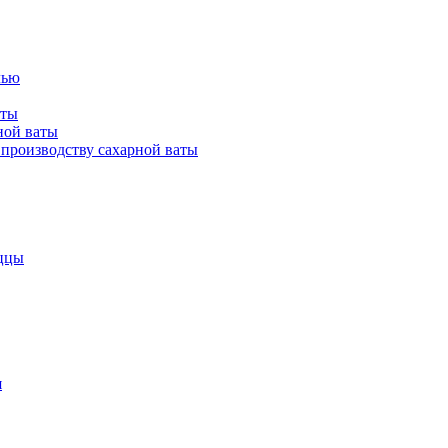
лью
аты
ной ваты
производству сахарной ваты
ццы
я