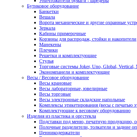
Уничтожители бумаги - шредеры
Бутиковое оборудование
Банкетки
Вешала
Ворота механические и другие охранные устр
Зеркала
Кабины примерочные
Корзины для распродаж, стойки и накопители
Манекены
Плечики
Решетки и комплектующие
Стулья
Торговые системы Joker, Uno, Global, Vertical,
Экономпанели и комплектующие
Весы / Весовое оборудование
Весы крановые
Весы лабораторные, ювелирные
Весы торговые
Весы электронные складские напольные
Комплексы этикетирования (весы с печатью э
Комплектующие к весовому оборудованию
Изделия из пластика и оргстекла
Подставки под меню, печатную продукцию, 
Полочные разделители, толкатели и задние о
Ценникодержатели