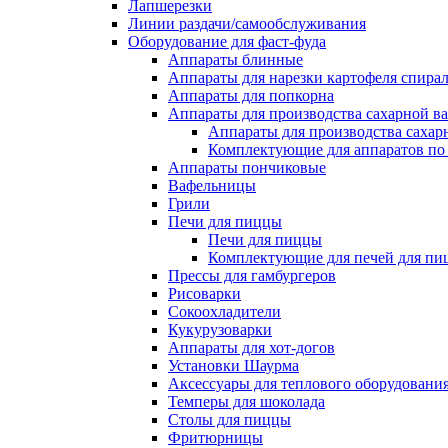
Лапшерезки
Линии раздачи/самообслуживания
Оборудование для фаст-фуда
Аппараты блинные
Аппараты для нарезки картофеля спира
Аппараты для попкорна
Аппараты для производства сахарной в
Аппараты для производства сахар
Комплектующие для аппаратов по 
Аппараты пончиковые
Вафельницы
Грили
Печи для пиццы
Печи для пиццы
Комплектующие для печей для пи
Прессы для гамбургеров
Рисоварки
Сокоохладители
Кукурузоварки
Аппараты для хот-догов
Установки Шаурма
Аксессуары для теплового оборудовани
Темперы для шоколада
Столы для пиццы
Фритюрницы